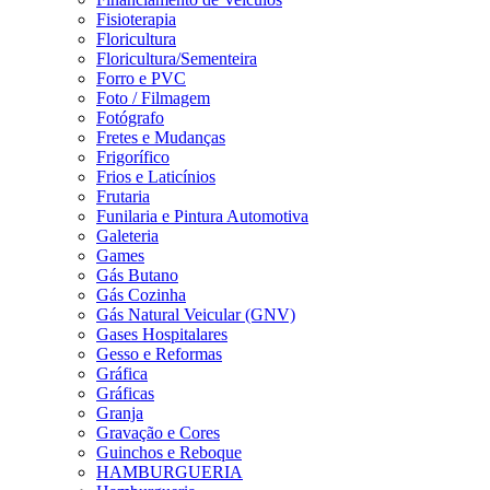
Fisioterapia
Floricultura
Floricultura/Sementeira
Forro e PVC
Foto / Filmagem
Fotógrafo
Fretes e Mudanças
Frigorífico
Frios e Laticínios
Frutaria
Funilaria e Pintura Automotiva
Galeteria
Games
Gás Butano
Gás Cozinha
Gás Natural Veicular (GNV)
Gases Hospitalares
Gesso e Reformas
Gráfica
Gráficas
Granja
Gravação e Cores
Guinchos e Reboque
HAMBURGUERIA