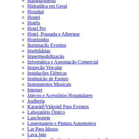
Hamburgueria
Hidraúlica em Geral
Hospital
Hostel
Hotéis
Hotel Pet
Hotel, Pousada e Albergue
Hotelzinho
Iluminação Eventos
Imobiliárias
Impermeabilização
Informática e Automação Comercial
Inspeção Veicular
Instalações Elétricas
Instituição de Ensino
Instrumentos Musicais
Internet
Jalecos e Acessórios Hospitalares
Joalheria
Karaokê/Videokê Para Eventos
Laboratório Óptico
Lanchonete
Lanternagem e Pintura Automotiva
Lar Para Idosos
Lava Jato