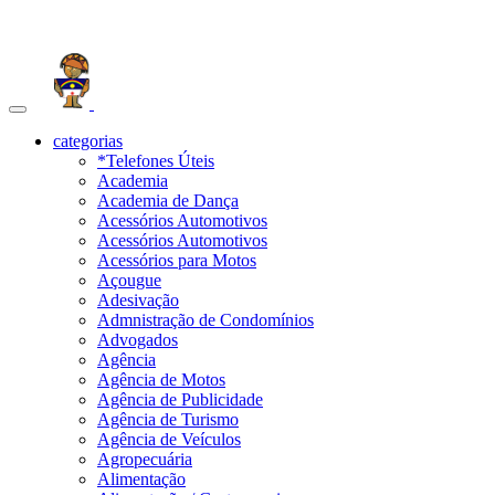
Toggle
navigation
categorias
*Telefones Úteis
Academia
Academia de Dança
Acessórios Automotivos
Acessórios Automotivos
Acessórios para Motos
Açougue
Adesivação
Admnistração de Condomínios
Advogados
Agência
Agência de Motos
Agência de Publicidade
Agência de Turismo
Agência de Veículos
Agropecuária
Alimentação