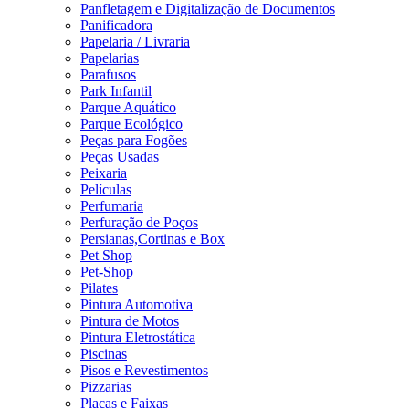
Panfletagem e Digitalização de Documentos
Panificadora
Papelaria / Livraria
Papelarias
Parafusos
Park Infantil
Parque Aquático
Parque Ecológico
Peças para Fogões
Peças Usadas
Peixaria
Películas
Perfumaria
Perfuração de Poços
Persianas,Cortinas e Box
Pet Shop
Pet-Shop
Pilates
Pintura Automotiva
Pintura de Motos
Pintura Eletrostática
Piscinas
Pisos e Revestimentos
Pizzarias
Placas e Faixas