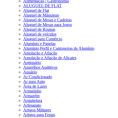
Alimentação / Gastronomia
ALUGUEL DE FLAT
Aluguel de Flat
Aluguel de Máquinas
Aluguel de Mesas e Cadeiras
Aluguel de Mesas para Jogos
Aluguel de Roupas
Aluguel de veículos
Aluguel para Comércio
Alumínio e Panelas
Alumínio,Perfil e Cantoneiras de Alumínio
Amolação e Afiação
Amolação e Afiação de Alicates
Antiquário
Aparelhos Auditivos
Aquário
Ar Condicionado
Ar para Auto
Área de Lazer
Armarinho
Armazém
Arquitetura
Artesanato
Artigos Militares
Artigos para Festas