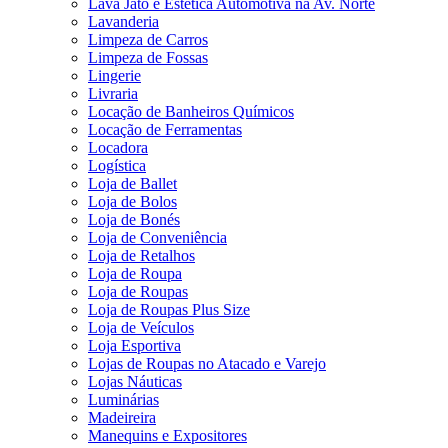
Lava Jato e Estética Automotiva na Av. Norte
Lavanderia
Limpeza de Carros
Limpeza de Fossas
Lingerie
Livraria
Locação de Banheiros Químicos
Locação de Ferramentas
Locadora
Logística
Loja de Ballet
Loja de Bolos
Loja de Bonés
Loja de Conveniência
Loja de Retalhos
Loja de Roupa
Loja de Roupas
Loja de Roupas Plus Size
Loja de Veículos
Loja Esportiva
Lojas de Roupas no Atacado e Varejo
Lojas Náuticas
Luminárias
Madeireira
Manequins e Expositores