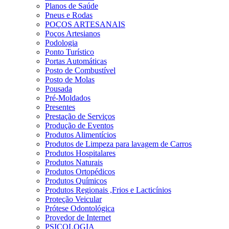
Planos de Saúde
Pneus e Rodas
POÇOS ARTESANAIS
Poços Artesianos
Podologia
Ponto Turístico
Portas Automáticas
Posto de Combustível
Posto de Molas
Pousada
Pré-Moldados
Presentes
Prestação de Serviços
Produção de Eventos
Produtos Alimentícios
Produtos de Limpeza para lavagem de Carros
Produtos Hospitalares
Produtos Naturais
Produtos Ortopédicos
Produtos Químicos
Produtos Regionais ,Frios e Lacticínios
Proteção Veicular
Prótese Odontológica
Provedor de Internet
PSICOLOGIA