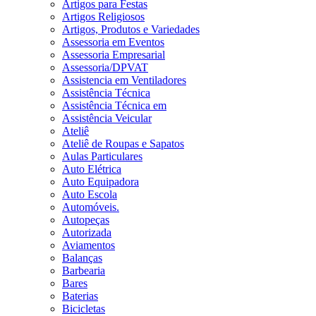
Artigos para Festas
Artigos Religiosos
Artigos, Produtos e Variedades
Assessoria em Eventos
Assessoria Empresarial
Assessoria/DPVAT
Assistencia em Ventiladores
Assistência Técnica
Assistência Técnica em
Assistência Veicular
Ateliê
Ateliê de Roupas e Sapatos
Aulas Particulares
Auto Elétrica
Auto Equipadora
Auto Escola
Automóveis.
Autopeças
Autorizada
Aviamentos
Balanças
Barbearia
Bares
Baterias
Bicicletas