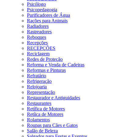
Psicólogo
Psicopedagogia
Purificadores de Água
Rações para Animais
Radiadores
Rastreadores
Reboques
Recepções
RECEPÇÕES
Reciclagem
Redes de Proteção
Reforma e Venda de Cadeiras
Reformas e Pinturas
Refratário
Refrigeração
Relojoaria
Representação
Restaurador e Antiguidades
Restaurantes
Retífica de Motores
Retíica de Motores
Rolamentos
Roupas para Cães e Gatos
Salão de Beleza
Salgados para Festas e Eventos