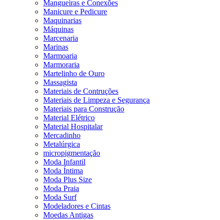
Mangueiras e Conexões
Manicure e Pedicure
Maquinarias
Máquinas
Marcenaria
Marinas
Marmoaria
Marmoraria
Martelinho de Ouro
Massagista
Materiais de Contruções
Materiais de Limpeza e Segurança
Materiais para Construção
Material Elétrico
Material Hospitalar
Mercadinho
Metalúrgica
micropigmentação
Moda Infantil
Moda Íntima
Moda Plus Size
Moda Praia
Moda Surf
Modeladores e Cintas
Moedas Antigas