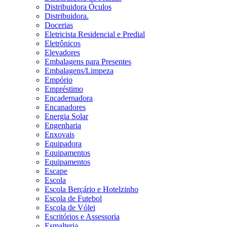
Distribuidora Óculos
Distribuidora.
Docerias
Eletricista Residencial e Predial
Eletrônicos
Elevadores
Embalagens para Presentes
Embalagens/Limpeza
Empório
Empréstimo
Encadernadora
Encanadores
Energia Solar
Engenharia
Enxovais
Equipadora
Equipamentos
Equipamentos
Escape
Escola
Escola Berçário e Hotelzinho
Escola de Futebol
Escola de Vólei
Escritórios e Assessoria
Esmalteria