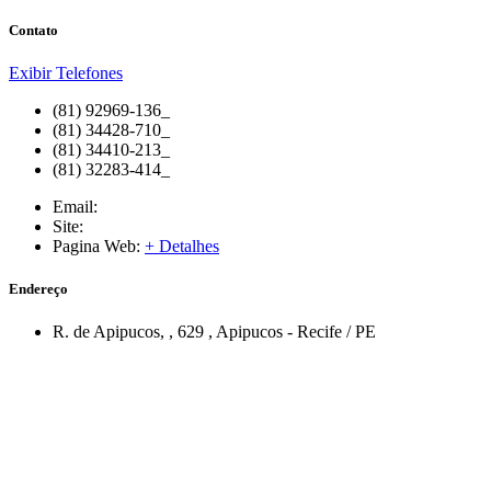
Contato
Exibir Telefones
(81) 92969-136_
(81) 34428-710_
(81) 34410-213_
(81) 32283-414_
Email:
Site:
Pagina Web:
+ Detalhes
Endereço
R. de Apipucos,
, 629
,
Apipucos
-
Recife
/
PE