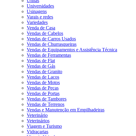
Unhas
Universidades
Usinagens
Varais e redes
Variedades
Venda de Casa
Vendas de Cabelos
Vendas de Carros Usados
Vendas de Churrasqueiras
Vendas de Equipamentos e Assistência Técnica
Vendas de Ferramentas
Vendas de Flat
Vendas de Gás
Vendas de Granito
Vendas de Laços
Vendas de Motos
Vendas de Peças
Vendas de Portas
Vendas de Tambores
Vendas de Terrenos
Vendas e Manutenção em Empilhadeiras
Veterinário
Veterinários
Viagem e Turismo
Vidraçarias