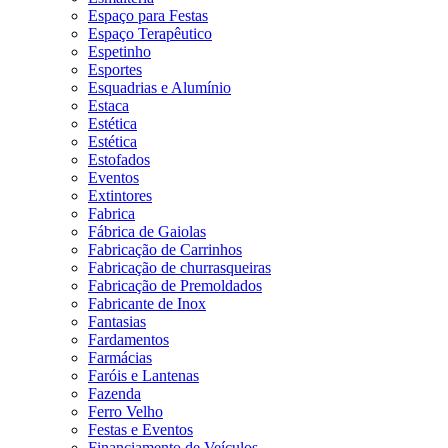
Espaço para Festas
Espaço Terapêutico
Espetinho
Esportes
Esquadrias e Alumínio
Estaca
Estética
Estética
Estofados
Eventos
Extintores
Fabrica
Fábrica de Gaiolas
Fabricação de Carrinhos
Fabricação de churrasqueiras
Fabricação de Premoldados
Fabricante de Inox
Fantasias
Fardamentos
Farmácias
Faróis e Lantenas
Fazenda
Ferro Velho
Festas e Eventos
Financiamento de Veículos