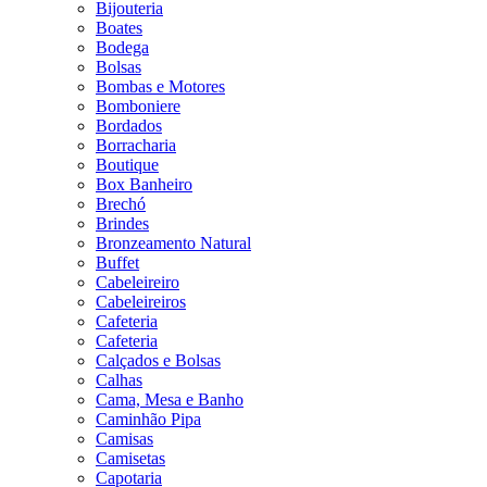
Bijouteria
Boates
Bodega
Bolsas
Bombas e Motores
Bomboniere
Bordados
Borracharia
Boutique
Box Banheiro
Brechó
Brindes
Bronzeamento Natural
Buffet
Cabeleireiro
Cabeleireiros
Cafeteria
Cafeteria
Calçados e Bolsas
Calhas
Cama, Mesa e Banho
Caminhão Pipa
Camisas
Camisetas
Capotaria