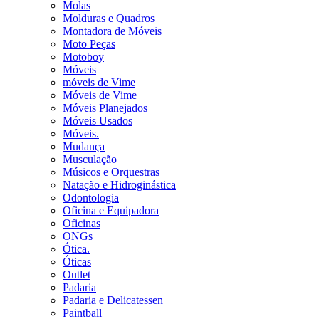
Molas
Molduras e Quadros
Montadora de Móveis
Moto Peças
Motoboy
Móveis
móveis de Vime
Móveis de Vime
Móveis Planejados
Móveis Usados
Móveis.
Mudança
Musculação
Músicos e Orquestras
Natação e Hidroginástica
Odontologia
Oficina e Equipadora
Oficinas
ONGs
Ótica.
Óticas
Outlet
Padaria
Padaria e Delicatessen
Paintball