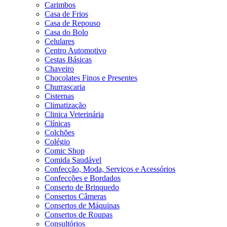
Carimbos
Casa de Frios
Casa de Repouso
Casa do Bolo
Celulares
Centro Automotivo
Cestas Básicas
Chaveiro
Chocolates Finos e Presentes
Churrascaria
Cisternas
Climatização
Clinica Veterinária
Clínicas
Colchões
Colégio
Comic Shop
Comida Saudável
Confecção, Moda, Serviços e Acessórios
Confecções e Bordados
Conserto de Brinquedo
Consertos Câmeras
Consertos de Máquinas
Consertos de Roupas
Consultórios