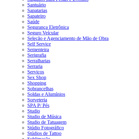
Santuário
Sapatarias
Sapateiro
Saúde
Segurança Eletrônica
Seguro Veícular
Seleção e Agenciamento de Mão de Obra
Self Service
Sementeira
Serigrafia
Serralharias
Serraria
Serviços
Sex Shop
Shopping
Sobrancelhas
Soldas e Alumínios
Sorveteria
SPA P/ Pés
Studio
Studio de Música
Studio de Tatuagem
Stúdio Fotográfico
Stúdios de Tattoo
Sublimação