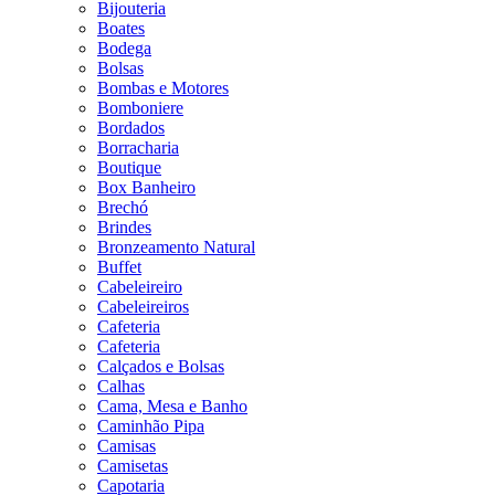
Bijouteria
Boates
Bodega
Bolsas
Bombas e Motores
Bomboniere
Bordados
Borracharia
Boutique
Box Banheiro
Brechó
Brindes
Bronzeamento Natural
Buffet
Cabeleireiro
Cabeleireiros
Cafeteria
Cafeteria
Calçados e Bolsas
Calhas
Cama, Mesa e Banho
Caminhão Pipa
Camisas
Camisetas
Capotaria