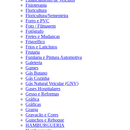
Fisioterapia
Floricultura
Floricultura/Sementeira
Forro e PVC
Foto / Filmagem
Fotógrafo
Fretes e Mudanças
Frigorífico
Frios e Laticínios
Frutaria
Funilaria e Pintura Automotiva
Galeteria
Games
Gás Butano
Gás Cozinha
Gás Natural Veicular (GNV)
Gases Hospitalares
Gesso e Reformas
Gráfica
Gráficas
Granja
Gravação e Cores
Guinchos e Reboque
HAMBURGUERIA