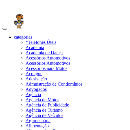
Toggle
navigation
categorias
*Telefones Úteis
Academia
Academia de Dança
Acessórios Automotivos
Acessórios Automotivos
Acessórios para Motos
Açougue
Adesivação
Admnistração de Condomínios
Advogados
Agência
Agência de Motos
Agência de Publicidade
Agência de Turismo
Agência de Veículos
Agropecuária
Alimentação