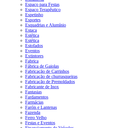
Espaço para Festas
Espaço Terapêutico
Espetinho
Esportes
Esquadrias e Alumínio
Estaca
Estética
Estética
Estofados
Eventos
Extintores
Fabrica
Fábrica de Gaiolas
Fabricação de Carrinhos
Fabricação de churrasqueiras
Fabricação de Premoldados
Fabricante de Inox
Fantasias
Fardamentos
Farmácias
Faróis e Lantenas
Fazenda
Ferro Velho
Festas e Eventos
Financiamento de Veículos