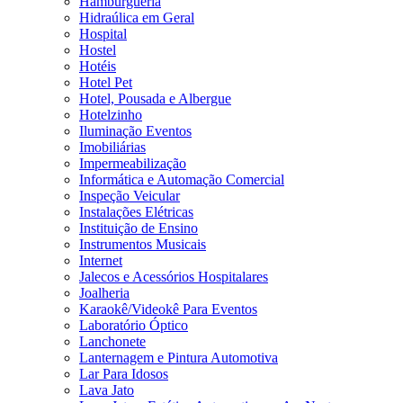
Hamburgueria
Hidraúlica em Geral
Hospital
Hostel
Hotéis
Hotel Pet
Hotel, Pousada e Albergue
Hotelzinho
Iluminação Eventos
Imobiliárias
Impermeabilização
Informática e Automação Comercial
Inspeção Veicular
Instalações Elétricas
Instituição de Ensino
Instrumentos Musicais
Internet
Jalecos e Acessórios Hospitalares
Joalheria
Karaokê/Videokê Para Eventos
Laboratório Óptico
Lanchonete
Lanternagem e Pintura Automotiva
Lar Para Idosos
Lava Jato