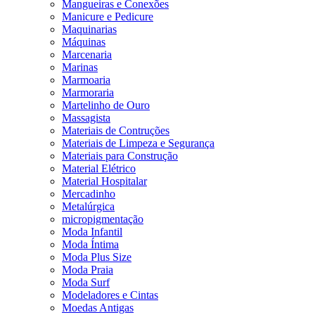
Mangueiras e Conexões
Manicure e Pedicure
Maquinarias
Máquinas
Marcenaria
Marinas
Marmoaria
Marmoraria
Martelinho de Ouro
Massagista
Materiais de Contruções
Materiais de Limpeza e Segurança
Materiais para Construção
Material Elétrico
Material Hospitalar
Mercadinho
Metalúrgica
micropigmentação
Moda Infantil
Moda Íntima
Moda Plus Size
Moda Praia
Moda Surf
Modeladores e Cintas
Moedas Antigas