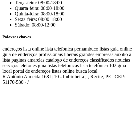
Terça-feira: 08:00-18:00
Quarta-feira: 08:00-18:00
Quinta-feira: 08:00-18:00
Sexta-feira: 08:00-18:00
Sábado: 08:00-12:00
Palavras chaves
endereços
lista online
lista telefonica
pernambuco listas
guia online
guia de endereços
profissionais liberais
grandes empresas
auxilio a
lista
paginas amarelas
catalogo de endereços
classificados
noticias
serviços
telefones
guia
listas telefonicas
lista telefônica
102
guia
local
portal de endereços
listas online
busca local
R Antônio Almeida 168 lj 10 - Imbiribeira , , Recife, PE | CEP:
51170-530 - /