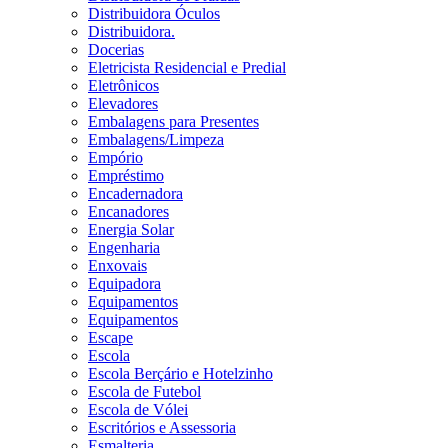
Distribuidora Óculos
Distribuidora.
Docerias
Eletricista Residencial e Predial
Eletrônicos
Elevadores
Embalagens para Presentes
Embalagens/Limpeza
Empório
Empréstimo
Encadernadora
Encanadores
Energia Solar
Engenharia
Enxovais
Equipadora
Equipamentos
Equipamentos
Escape
Escola
Escola Berçário e Hotelzinho
Escola de Futebol
Escola de Vólei
Escritórios e Assessoria
Esmalteria