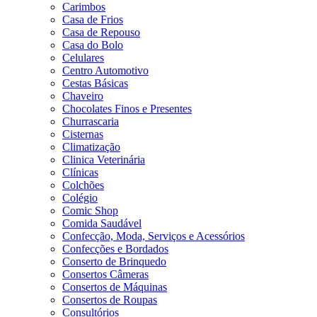
Carimbos
Casa de Frios
Casa de Repouso
Casa do Bolo
Celulares
Centro Automotivo
Cestas Básicas
Chaveiro
Chocolates Finos e Presentes
Churrascaria
Cisternas
Climatização
Clinica Veterinária
Clínicas
Colchões
Colégio
Comic Shop
Comida Saudável
Confecção, Moda, Serviços e Acessórios
Confecções e Bordados
Conserto de Brinquedo
Consertos Câmeras
Consertos de Máquinas
Consertos de Roupas
Consultórios