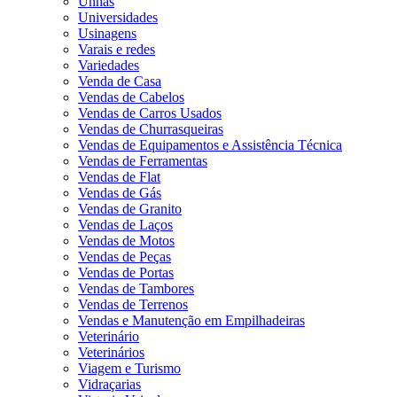
Unhas
Universidades
Usinagens
Varais e redes
Variedades
Venda de Casa
Vendas de Cabelos
Vendas de Carros Usados
Vendas de Churrasqueiras
Vendas de Equipamentos e Assistência Técnica
Vendas de Ferramentas
Vendas de Flat
Vendas de Gás
Vendas de Granito
Vendas de Laços
Vendas de Motos
Vendas de Peças
Vendas de Portas
Vendas de Tambores
Vendas de Terrenos
Vendas e Manutenção em Empilhadeiras
Veterinário
Veterinários
Viagem e Turismo
Vidraçarias