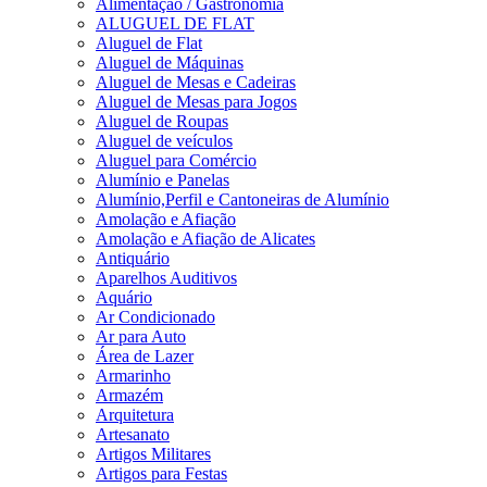
Alimentação / Gastronomia
ALUGUEL DE FLAT
Aluguel de Flat
Aluguel de Máquinas
Aluguel de Mesas e Cadeiras
Aluguel de Mesas para Jogos
Aluguel de Roupas
Aluguel de veículos
Aluguel para Comércio
Alumínio e Panelas
Alumínio,Perfil e Cantoneiras de Alumínio
Amolação e Afiação
Amolação e Afiação de Alicates
Antiquário
Aparelhos Auditivos
Aquário
Ar Condicionado
Ar para Auto
Área de Lazer
Armarinho
Armazém
Arquitetura
Artesanato
Artigos Militares
Artigos para Festas