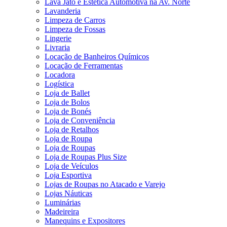
Lava Jato e Estética Automotiva na Av. Norte
Lavanderia
Limpeza de Carros
Limpeza de Fossas
Lingerie
Livraria
Locação de Banheiros Químicos
Locação de Ferramentas
Locadora
Logística
Loja de Ballet
Loja de Bolos
Loja de Bonés
Loja de Conveniência
Loja de Retalhos
Loja de Roupa
Loja de Roupas
Loja de Roupas Plus Size
Loja de Veículos
Loja Esportiva
Lojas de Roupas no Atacado e Varejo
Lojas Náuticas
Luminárias
Madeireira
Manequins e Expositores