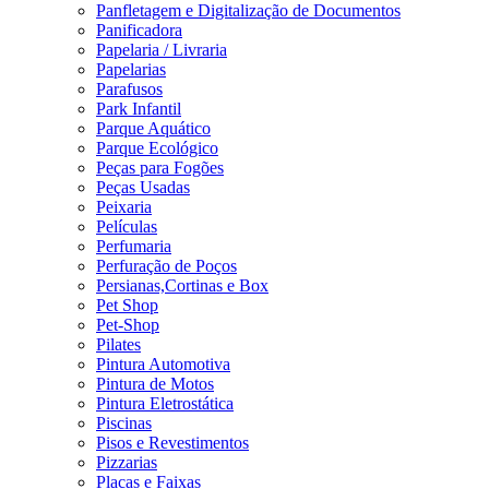
Panfletagem e Digitalização de Documentos
Panificadora
Papelaria / Livraria
Papelarias
Parafusos
Park Infantil
Parque Aquático
Parque Ecológico
Peças para Fogões
Peças Usadas
Peixaria
Películas
Perfumaria
Perfuração de Poços
Persianas,Cortinas e Box
Pet Shop
Pet-Shop
Pilates
Pintura Automotiva
Pintura de Motos
Pintura Eletrostática
Piscinas
Pisos e Revestimentos
Pizzarias
Placas e Faixas