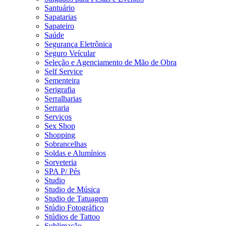
Santuário
Sapatarias
Sapateiro
Saúde
Segurança Eletrônica
Seguro Veícular
Seleção e Agenciamento de Mão de Obra
Self Service
Sementeira
Serigrafia
Serralharias
Serraria
Serviços
Sex Shop
Shopping
Sobrancelhas
Soldas e Alumínios
Sorveteria
SPA P/ Pés
Studio
Studio de Música
Studio de Tatuagem
Stúdio Fotográfico
Stúdios de Tattoo
Sublimação