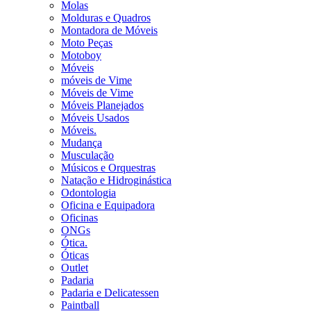
Molas
Molduras e Quadros
Montadora de Móveis
Moto Peças
Motoboy
Móveis
móveis de Vime
Móveis de Vime
Móveis Planejados
Móveis Usados
Móveis.
Mudança
Musculação
Músicos e Orquestras
Natação e Hidroginástica
Odontologia
Oficina e Equipadora
Oficinas
ONGs
Ótica.
Óticas
Outlet
Padaria
Padaria e Delicatessen
Paintball