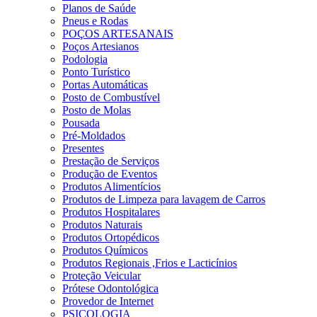
Planos de Saúde
Pneus e Rodas
POÇOS ARTESANAIS
Poços Artesianos
Podologia
Ponto Turístico
Portas Automáticas
Posto de Combustível
Posto de Molas
Pousada
Pré-Moldados
Presentes
Prestação de Serviços
Produção de Eventos
Produtos Alimentícios
Produtos de Limpeza para lavagem de Carros
Produtos Hospitalares
Produtos Naturais
Produtos Ortopédicos
Produtos Químicos
Produtos Regionais ,Frios e Lacticínios
Proteção Veicular
Prótese Odontológica
Provedor de Internet
PSICOLOGIA