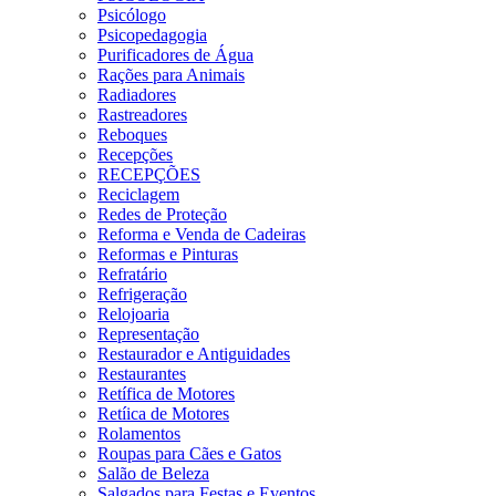
Psicólogo
Psicopedagogia
Purificadores de Água
Rações para Animais
Radiadores
Rastreadores
Reboques
Recepções
RECEPÇÕES
Reciclagem
Redes de Proteção
Reforma e Venda de Cadeiras
Reformas e Pinturas
Refratário
Refrigeração
Relojoaria
Representação
Restaurador e Antiguidades
Restaurantes
Retífica de Motores
Retíica de Motores
Rolamentos
Roupas para Cães e Gatos
Salão de Beleza
Salgados para Festas e Eventos