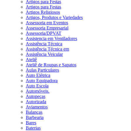
Artigos para Festas
Artigos para Festas
Artigos Religiosos
Artigos, Produtos e Variedades
Assessoria em Eventos
Assessoria Empresarial
Assessoria/DPVAT
Assistencia em Ventiladores
Assistência Técnica
Assistência Técnica em
Assistência Veicular
Ateliê
Ateliê de Roupas e Sapatos
Aulas Particulares
Auto Elétrica
Auto Equipadora
Auto Escola
Automóveis.
Autopeças
Autorizada
Aviamentos
Balanças
Barbearia
Bares
Baterias