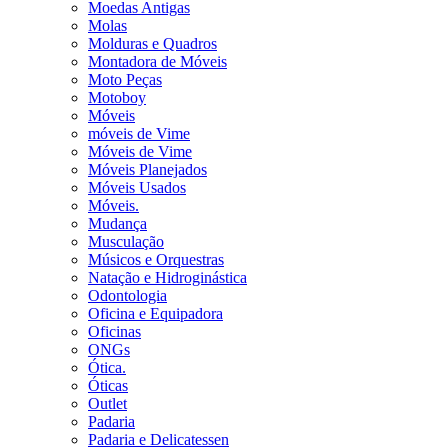
Moedas Antigas
Molas
Molduras e Quadros
Montadora de Móveis
Moto Peças
Motoboy
Móveis
móveis de Vime
Móveis de Vime
Móveis Planejados
Móveis Usados
Móveis.
Mudança
Musculação
Músicos e Orquestras
Natação e Hidroginástica
Odontologia
Oficina e Equipadora
Oficinas
ONGs
Ótica.
Óticas
Outlet
Padaria
Padaria e Delicatessen