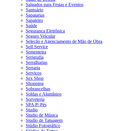
Salgados para Festas e Eventos
Santuário
Sapatarias
Sapateiro
Saúde
Segurança Eletrônica
Seguro Veícular
Seleção e Agenciamento de Mão de Obra
Self Service
Sementeira
Serigrafia
Serralharias
Serraria
Serviços
Sex Shop
Shopping
Sobrancelhas
Soldas e Alumínios
Sorveteria
SPA P/ Pés
Studio
Studio de Música
Studio de Tatuagem
Stúdio Fotográfico
Stúdios de Tattoo