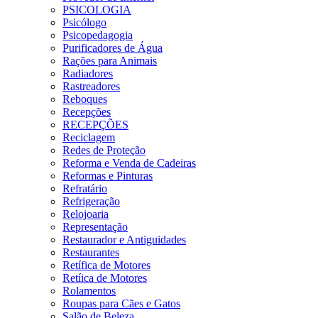
PSICOLOGIA
Psicólogo
Psicopedagogia
Purificadores de Água
Rações para Animais
Radiadores
Rastreadores
Reboques
Recepções
RECEPÇÕES
Reciclagem
Redes de Proteção
Reforma e Venda de Cadeiras
Reformas e Pinturas
Refratário
Refrigeração
Relojoaria
Representação
Restaurador e Antiguidades
Restaurantes
Retífica de Motores
Retíica de Motores
Rolamentos
Roupas para Cães e Gatos
Salão de Beleza