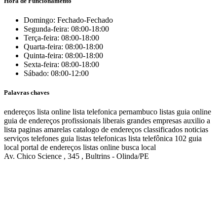
Hora de Funcionamento
Domingo: Fechado-Fechado
Segunda-feira: 08:00-18:00
Terça-feira: 08:00-18:00
Quarta-feira: 08:00-18:00
Quinta-feira: 08:00-18:00
Sexta-feira: 08:00-18:00
Sábado: 08:00-12:00
Palavras chaves
endereços
lista online
lista telefonica
pernambuco listas
guia online
guia de endereços
profissionais liberais
grandes empresas
auxilio a
lista
paginas amarelas
catalogo de endereços
classificados
noticias
serviços
telefones
guia
listas telefonicas
lista telefônica
102
guia
local
portal de endereços
listas online
busca local
Av. Chico Science , 345 , Bultrins - Olinda/PE