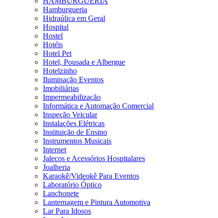
HAMBURGUERIA
Hamburgueria
Hidraúlica em Geral
Hospital
Hostel
Hotéis
Hotel Pet
Hotel, Pousada e Albergue
Hotelzinho
Iluminação Eventos
Imobiliárias
Impermeabilização
Informática e Automação Comercial
Inspeção Veicular
Instalações Elétricas
Instituição de Ensino
Instrumentos Musicais
Internet
Jalecos e Acessórios Hospitalares
Joalheria
Karaokê/Videokê Para Eventos
Laboratório Óptico
Lanchonete
Lanternagem e Pintura Automotiva
Lar Para Idosos