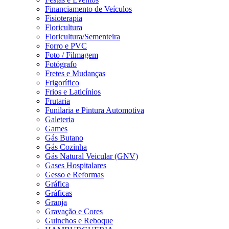
Financiamento de Veículos
Fisioterapia
Floricultura
Floricultura/Sementeira
Forro e PVC
Foto / Filmagem
Fotógrafo
Fretes e Mudanças
Frigorífico
Frios e Laticínios
Frutaria
Funilaria e Pintura Automotiva
Galeteria
Games
Gás Butano
Gás Cozinha
Gás Natural Veicular (GNV)
Gases Hospitalares
Gesso e Reformas
Gráfica
Gráficas
Granja
Gravação e Cores
Guinchos e Reboque