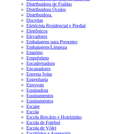
Distribuidora de Fraldas
Distribuidora Óculos
Distribuidora.
Docerias
Eletricista Residencial e Predial
Eletrônicos
Elevadores
Embalagens para Presentes
Embalagens/Limpeza
Empório
Empréstimo
Encadernadora
Encanadores
Energia Solar
Engenharia
Enxovais
Equipadora
Equipamentos
Equipamentos
Escape
Escola
Escola Berçário e Hotelzinho
Escola de Futebol
Escola de Vólei
Escritórios e Assessoria