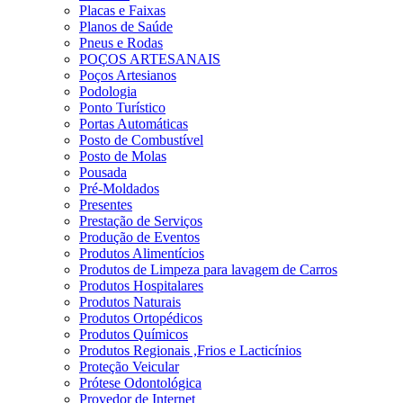
Placas e Faixas
Planos de Saúde
Pneus e Rodas
POÇOS ARTESANAIS
Poços Artesianos
Podologia
Ponto Turístico
Portas Automáticas
Posto de Combustível
Posto de Molas
Pousada
Pré-Moldados
Presentes
Prestação de Serviços
Produção de Eventos
Produtos Alimentícios
Produtos de Limpeza para lavagem de Carros
Produtos Hospitalares
Produtos Naturais
Produtos Ortopédicos
Produtos Químicos
Produtos Regionais ,Frios e Lacticínios
Proteção Veicular
Prótese Odontológica
Provedor de Internet