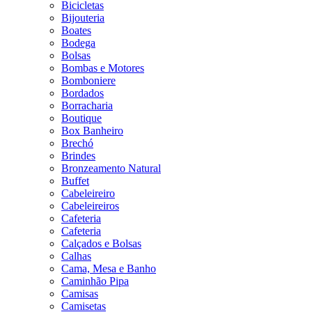
Bicicletas
Bijouteria
Boates
Bodega
Bolsas
Bombas e Motores
Bomboniere
Bordados
Borracharia
Boutique
Box Banheiro
Brechó
Brindes
Bronzeamento Natural
Buffet
Cabeleireiro
Cabeleireiros
Cafeteria
Cafeteria
Calçados e Bolsas
Calhas
Cama, Mesa e Banho
Caminhão Pipa
Camisas
Camisetas