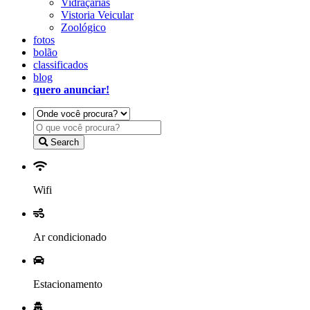
Vidraçarias
Vistoria Veicular
Zoológico
fotos
bolão
classificados
blog
quero anunciar!
Search
Wifi
Ar condicionado
Estacionamento