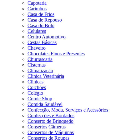
Capotaria
Carimbos
Casa de Frios
Casa de Repouso
Casa do Bolo
Celulares
Centro Automotivo
Cestas Básicas
Chaveiro
Chocolates Finos e Presentes
Churrascaria
Cisternas
Climatização
Clinica Veterinária
Clínicas
Colchões
Colégio
Comic Shop
Comida Saudável
Confecção, Moda, Serviços e Acessórios
Confecções e Bordados
Conserto de Brinquedo
Consertos Câmeras
Consertos de Máquinas
Consertos de Roupas