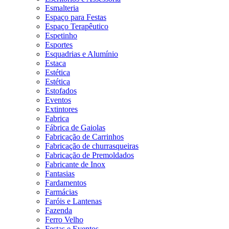
Esmalteria
Espaço para Festas
Espaço Terapêutico
Espetinho
Esportes
Esquadrias e Alumínio
Estaca
Estética
Estética
Estofados
Eventos
Extintores
Fabrica
Fábrica de Gaiolas
Fabricação de Carrinhos
Fabricação de churrasqueiras
Fabricação de Premoldados
Fabricante de Inox
Fantasias
Fardamentos
Farmácias
Faróis e Lantenas
Fazenda
Ferro Velho
Festas e Eventos