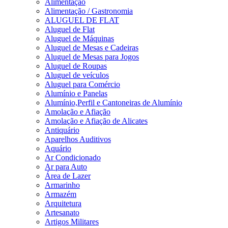
Alimentação
Alimentação / Gastronomia
ALUGUEL DE FLAT
Aluguel de Flat
Aluguel de Máquinas
Aluguel de Mesas e Cadeiras
Aluguel de Mesas para Jogos
Aluguel de Roupas
Aluguel de veículos
Aluguel para Comércio
Alumínio e Panelas
Alumínio,Perfil e Cantoneiras de Alumínio
Amolação e Afiação
Amolação e Afiação de Alicates
Antiquário
Aparelhos Auditivos
Aquário
Ar Condicionado
Ar para Auto
Área de Lazer
Armarinho
Armazém
Arquitetura
Artesanato
Artigos Militares