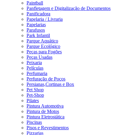
Paintball
Panfletagem e Digitalização de Documentos
Panificadora
Papelaria / Livraria
Papelarias
Parafusos
Park Infantil
Parque Aquático
Parque Ecológico
Peças para Fogões
Peças Usadas
Peixaria
Películas
Perfumaria
Perfuração de Poços
Persianas,Cortinas e Box
Pet Shop
Pet-Shop
Pilates
Pintura Automotiva
Pintura de Motos
Pintura Eletrostática
Piscinas
Pisos e Revestimentos
Pizzarias