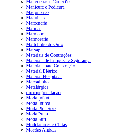
Mangueiras e Conexões
Manicure e Pedicure
Maquinarias
Máquinas
Marcenaria
Marinas
Marmoaria
Marmoraria
Martelinho de Ouro
Massagista
Materiais de Contruções
Materiais de Limpeza e Segurança
Materiais para Construção
Material Elétrico
Material Hospitalar
Mercadinho
Metalúrgica
micropigmentação
Moda Infantil
Moda Íntima
Moda Plus Size
Moda Praia
Moda Surf
Modeladores e Cintas
Moedas Antigas