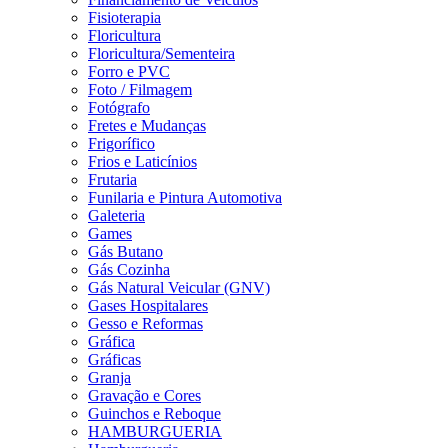
Fisioterapia
Floricultura
Floricultura/Sementeira
Forro e PVC
Foto / Filmagem
Fotógrafo
Fretes e Mudanças
Frigorífico
Frios e Laticínios
Frutaria
Funilaria e Pintura Automotiva
Galeteria
Games
Gás Butano
Gás Cozinha
Gás Natural Veicular (GNV)
Gases Hospitalares
Gesso e Reformas
Gráfica
Gráficas
Granja
Gravação e Cores
Guinchos e Reboque
HAMBURGUERIA