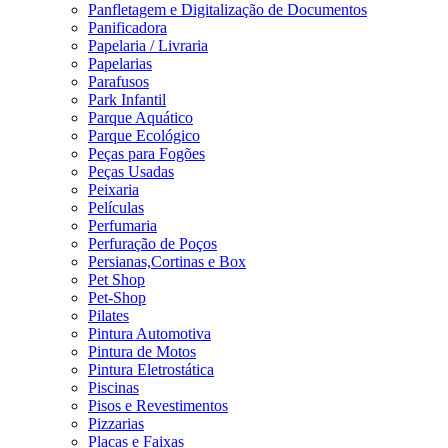
Panfletagem e Digitalização de Documentos
Panificadora
Papelaria / Livraria
Papelarias
Parafusos
Park Infantil
Parque Aquático
Parque Ecológico
Peças para Fogões
Peças Usadas
Peixaria
Películas
Perfumaria
Perfuração de Poços
Persianas,Cortinas e Box
Pet Shop
Pet-Shop
Pilates
Pintura Automotiva
Pintura de Motos
Pintura Eletrostática
Piscinas
Pisos e Revestimentos
Pizzarias
Placas e Faixas