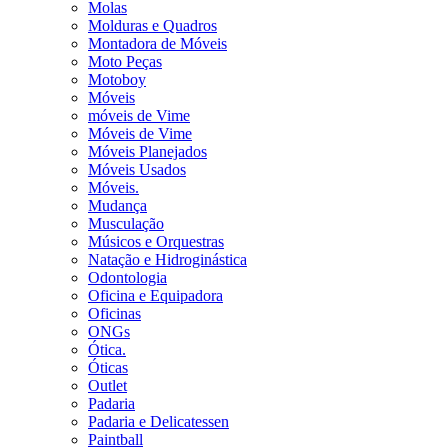
Molas
Molduras e Quadros
Montadora de Móveis
Moto Peças
Motoboy
Móveis
móveis de Vime
Móveis de Vime
Móveis Planejados
Móveis Usados
Móveis.
Mudança
Musculação
Músicos e Orquestras
Natação e Hidroginástica
Odontologia
Oficina e Equipadora
Oficinas
ONGs
Ótica.
Óticas
Outlet
Padaria
Padaria e Delicatessen
Paintball