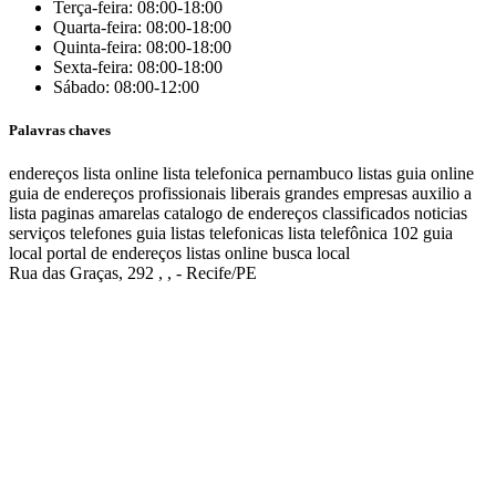
Terça-feira: 08:00-18:00
Quarta-feira: 08:00-18:00
Quinta-feira: 08:00-18:00
Sexta-feira: 08:00-18:00
Sábado: 08:00-12:00
Palavras chaves
endereços
lista online
lista telefonica
pernambuco listas
guia online
guia de endereços
profissionais liberais
grandes empresas
auxilio a
lista
paginas amarelas
catalogo de endereços
classificados
noticias
serviços
telefones
guia
listas telefonicas
lista telefônica
102
guia
local
portal de endereços
listas online
busca local
Rua das Graças, 292 , , - Recife/PE