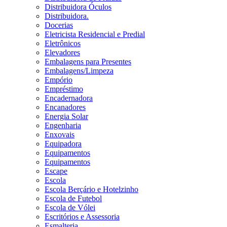
Distribuidora Óculos
Distribuidora.
Docerias
Eletricista Residencial e Predial
Eletrônicos
Elevadores
Embalagens para Presentes
Embalagens/Limpeza
Empório
Empréstimo
Encadernadora
Encanadores
Energia Solar
Engenharia
Enxovais
Equipadora
Equipamentos
Equipamentos
Escape
Escola
Escola Berçário e Hotelzinho
Escola de Futebol
Escola de Vólei
Escritórios e Assessoria
Esmalteria