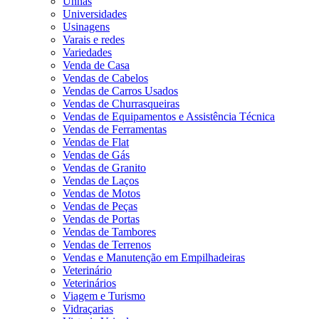
Unhas
Universidades
Usinagens
Varais e redes
Variedades
Venda de Casa
Vendas de Cabelos
Vendas de Carros Usados
Vendas de Churrasqueiras
Vendas de Equipamentos e Assistência Técnica
Vendas de Ferramentas
Vendas de Flat
Vendas de Gás
Vendas de Granito
Vendas de Laços
Vendas de Motos
Vendas de Peças
Vendas de Portas
Vendas de Tambores
Vendas de Terrenos
Vendas e Manutenção em Empilhadeiras
Veterinário
Veterinários
Viagem e Turismo
Vidraçarias