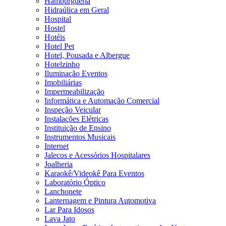
Hamburgueria
Hidraúlica em Geral
Hospital
Hostel
Hotéis
Hotel Pet
Hotel, Pousada e Albergue
Hotelzinho
Iluminação Eventos
Imobiliárias
Impermeabilização
Informática e Automação Comercial
Inspeção Veicular
Instalações Elétricas
Instituição de Ensino
Instrumentos Musicais
Internet
Jalecos e Acessórios Hospitalares
Joalheria
Karaokê/Videokê Para Eventos
Laboratório Óptico
Lanchonete
Lanternagem e Pintura Automotiva
Lar Para Idosos
Lava Jato