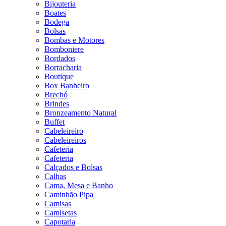
Bijouteria
Boates
Bodega
Bolsas
Bombas e Motores
Bomboniere
Bordados
Borracharia
Boutique
Box Banheiro
Brechó
Brindes
Bronzeamento Natural
Buffet
Cabeleireiro
Cabeleireiros
Cafeteria
Cafeteria
Calçados e Bolsas
Calhas
Cama, Mesa e Banho
Caminhão Pipa
Camisas
Camisetas
Capotaria