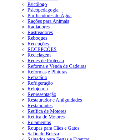
Psicólogo
Psicopedagogia
Purificadores de Água
Rações para Animais
Radiadores
Rastreadores
Reboques
Recepções
RECEPÇÕES
Reciclagem
Redes de Proteção
Reforma e Venda de Cadeiras
Reformas e Pinturas
Refratário
Refrigeração
Relojoaria
Representação
Restaurador e Antiguidades
Restaurantes
Retífica de Motores
Retíica de Motores
Rolamentos
Roupas para Cães e Gatos
Salão de Beleza
Salgados para Festas e Eventos