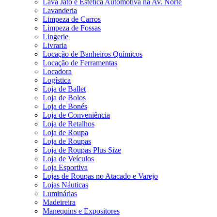
Lava Jato e Estética Automotiva na Av. Norte
Lavanderia
Limpeza de Carros
Limpeza de Fossas
Lingerie
Livraria
Locação de Banheiros Químicos
Locação de Ferramentas
Locadora
Logística
Loja de Ballet
Loja de Bolos
Loja de Bonés
Loja de Conveniência
Loja de Retalhos
Loja de Roupa
Loja de Roupas
Loja de Roupas Plus Size
Loja de Veículos
Loja Esportiva
Lojas de Roupas no Atacado e Varejo
Lojas Náuticas
Luminárias
Madeireira
Manequins e Expositores