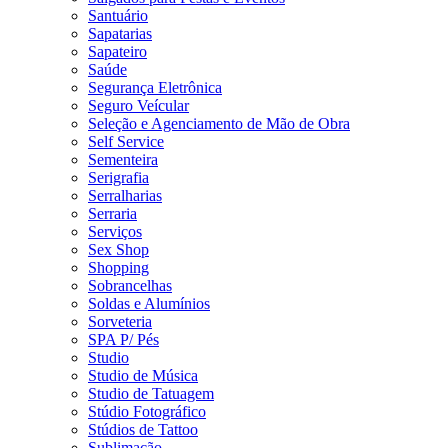
Santuário
Sapatarias
Sapateiro
Saúde
Segurança Eletrônica
Seguro Veícular
Seleção e Agenciamento de Mão de Obra
Self Service
Sementeira
Serigrafia
Serralharias
Serraria
Serviços
Sex Shop
Shopping
Sobrancelhas
Soldas e Alumínios
Sorveteria
SPA P/ Pés
Studio
Studio de Música
Studio de Tatuagem
Stúdio Fotográfico
Stúdios de Tattoo
Sublimação