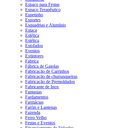
Espaço para Festas
Espaço Terapêutico
Espetinho
Esportes
Esquadrias e Alumínio
Estaca
Estética
Estética
Estofados
Eventos
Extintores
Fabrica
Fábrica de Gaiolas
Fabricação de Carrinhos
Fabricação de churrasqueiras
Fabricação de Premoldados
Fabricante de Inox
Fantasias
Fardamentos
Farmácias
Faróis e Lantenas
Fazenda
Ferro Velho
Festas e Eventos
Financiamento de Veículos