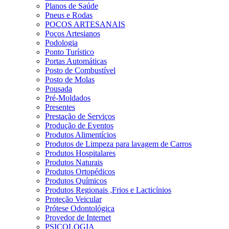
Planos de Saúde
Pneus e Rodas
POÇOS ARTESANAIS
Poços Artesianos
Podologia
Ponto Turístico
Portas Automáticas
Posto de Combustível
Posto de Molas
Pousada
Pré-Moldados
Presentes
Prestação de Serviços
Produção de Eventos
Produtos Alimentícios
Produtos de Limpeza para lavagem de Carros
Produtos Hospitalares
Produtos Naturais
Produtos Ortopédicos
Produtos Químicos
Produtos Regionais ,Frios e Lacticínios
Proteção Veicular
Prótese Odontológica
Provedor de Internet
PSICOLOGIA