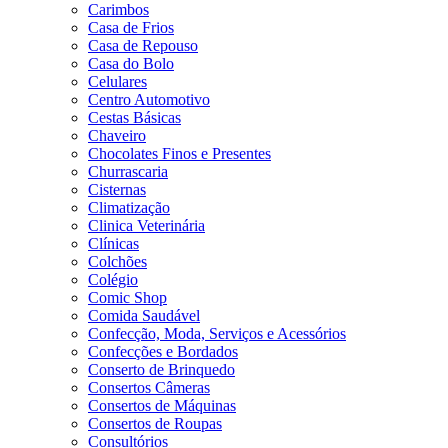
Carimbos
Casa de Frios
Casa de Repouso
Casa do Bolo
Celulares
Centro Automotivo
Cestas Básicas
Chaveiro
Chocolates Finos e Presentes
Churrascaria
Cisternas
Climatização
Clinica Veterinária
Clínicas
Colchões
Colégio
Comic Shop
Comida Saudável
Confecção, Moda, Serviços e Acessórios
Confecções e Bordados
Conserto de Brinquedo
Consertos Câmeras
Consertos de Máquinas
Consertos de Roupas
Consultórios