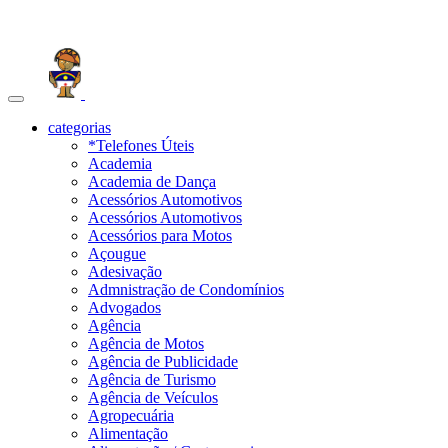
Toggle
navigation
categorias
*Telefones Úteis
Academia
Academia de Dança
Acessórios Automotivos
Acessórios Automotivos
Acessórios para Motos
Açougue
Adesivação
Admnistração de Condomínios
Advogados
Agência
Agência de Motos
Agência de Publicidade
Agência de Turismo
Agência de Veículos
Agropecuária
Alimentação