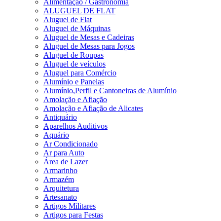
Alimentação / Gastronomia
ALUGUEL DE FLAT
Aluguel de Flat
Aluguel de Máquinas
Aluguel de Mesas e Cadeiras
Aluguel de Mesas para Jogos
Aluguel de Roupas
Aluguel de veículos
Aluguel para Comércio
Alumínio e Panelas
Alumínio,Perfil e Cantoneiras de Alumínio
Amolação e Afiação
Amolação e Afiação de Alicates
Antiquário
Aparelhos Auditivos
Aquário
Ar Condicionado
Ar para Auto
Área de Lazer
Armarinho
Armazém
Arquitetura
Artesanato
Artigos Militares
Artigos para Festas