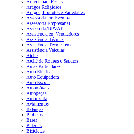
Artigos para Festas
Artigos Religiosos
Artigos, Produtos e Variedades
Assessoria em Eventos
Assessoria Empresarial
Assessoria/DPVAT
Assistencia em Ventiladores
Assistência Técnica
Assistência Técnica em
Assistência Veicular
Ateliê
Ateliê de Roupas e Sapatos
Aulas Particulares
Auto Elétrica
Auto Equipadora
Auto Escola
Automóveis.
Autopeças
Autorizada
Aviamentos
Balanças
Barbearia
Bares
Baterias
Bicicletas