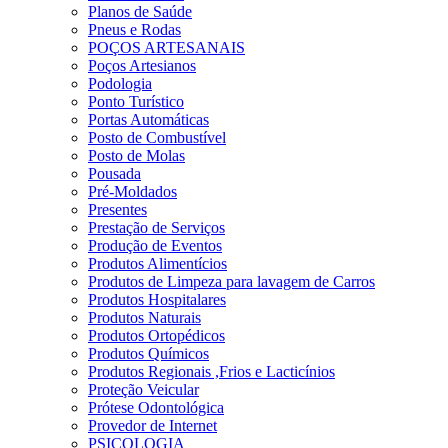
Planos de Saúde
Pneus e Rodas
POÇOS ARTESANAIS
Poços Artesianos
Podologia
Ponto Turístico
Portas Automáticas
Posto de Combustível
Posto de Molas
Pousada
Pré-Moldados
Presentes
Prestação de Serviços
Produção de Eventos
Produtos Alimentícios
Produtos de Limpeza para lavagem de Carros
Produtos Hospitalares
Produtos Naturais
Produtos Ortopédicos
Produtos Químicos
Produtos Regionais ,Frios e Lacticínios
Proteção Veicular
Prótese Odontológica
Provedor de Internet
PSICOLOGIA