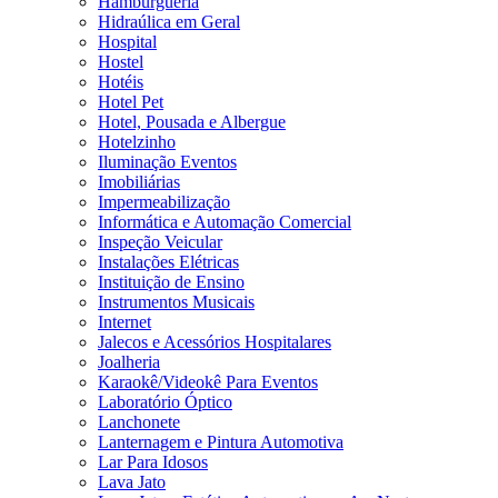
Hamburgueria
Hidraúlica em Geral
Hospital
Hostel
Hotéis
Hotel Pet
Hotel, Pousada e Albergue
Hotelzinho
Iluminação Eventos
Imobiliárias
Impermeabilização
Informática e Automação Comercial
Inspeção Veicular
Instalações Elétricas
Instituição de Ensino
Instrumentos Musicais
Internet
Jalecos e Acessórios Hospitalares
Joalheria
Karaokê/Videokê Para Eventos
Laboratório Óptico
Lanchonete
Lanternagem e Pintura Automotiva
Lar Para Idosos
Lava Jato