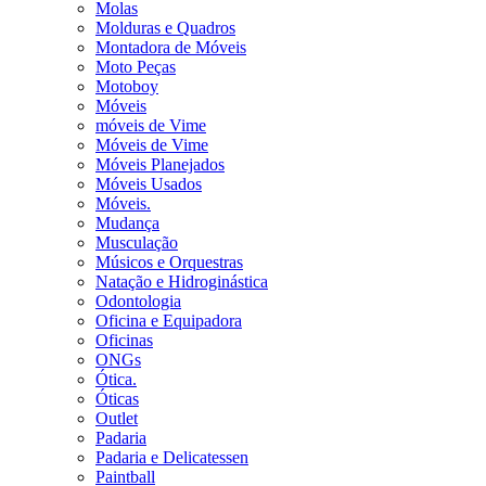
Molas
Molduras e Quadros
Montadora de Móveis
Moto Peças
Motoboy
Móveis
móveis de Vime
Móveis de Vime
Móveis Planejados
Móveis Usados
Móveis.
Mudança
Musculação
Músicos e Orquestras
Natação e Hidroginástica
Odontologia
Oficina e Equipadora
Oficinas
ONGs
Ótica.
Óticas
Outlet
Padaria
Padaria e Delicatessen
Paintball