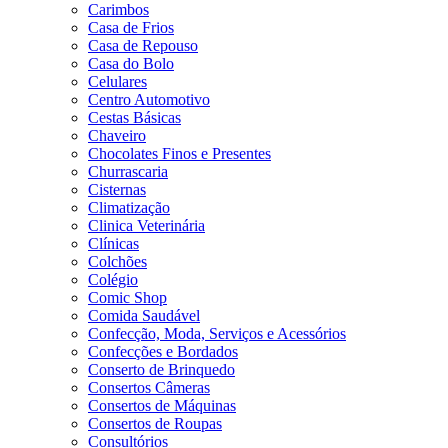
Carimbos
Casa de Frios
Casa de Repouso
Casa do Bolo
Celulares
Centro Automotivo
Cestas Básicas
Chaveiro
Chocolates Finos e Presentes
Churrascaria
Cisternas
Climatização
Clinica Veterinária
Clínicas
Colchões
Colégio
Comic Shop
Comida Saudável
Confecção, Moda, Serviços e Acessórios
Confecções e Bordados
Conserto de Brinquedo
Consertos Câmeras
Consertos de Máquinas
Consertos de Roupas
Consultórios