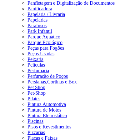
Panfletagem e Digitalização de Documentos
Panificadora
Papelaria / Livraria
Papelarias
Parafusos
Park Infantil
Parque Aquático
Parque Ecológico
Peças para Fogões
Peças Usadas
Peixaria
Películas
Perfumaria
Perfuração de Poços
Persianas,Cortinas e Box
Pet Shop
Pet-Shop
Pilates
Pintura Automotiva
Pintura de Motos
Pintura Eletrostática
Piscinas
Pisos e Revestimentos
Pizzarias
Placas e Faixas