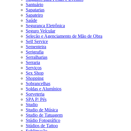
Santuário
Sapatarias
Sapateiro
Saúde
Segurança Eletrônica
Seguro Veícular
Seleção e Agenciamento de Mão de Obra
Self Service
Sementeira
Serigrafia
Serralharias
Serraria
Serviços
Sex Shop
Shopping
Sobrancelhas
Soldas e Alumínios
Sorveteria
SPA P/ Pés
Studio
Studio de Música
Studio de Tatuagem
Stúdio Fotográfico
Stúdios de Tattoo
Sublimação