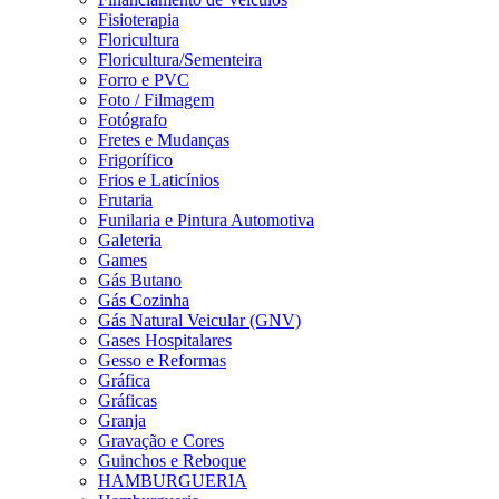
Fisioterapia
Floricultura
Floricultura/Sementeira
Forro e PVC
Foto / Filmagem
Fotógrafo
Fretes e Mudanças
Frigorífico
Frios e Laticínios
Frutaria
Funilaria e Pintura Automotiva
Galeteria
Games
Gás Butano
Gás Cozinha
Gás Natural Veicular (GNV)
Gases Hospitalares
Gesso e Reformas
Gráfica
Gráficas
Granja
Gravação e Cores
Guinchos e Reboque
HAMBURGUERIA