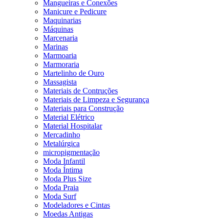
Mangueiras e Conexões
Manicure e Pedicure
Maquinarias
Máquinas
Marcenaria
Marinas
Marmoaria
Marmoraria
Martelinho de Ouro
Massagista
Materiais de Contruções
Materiais de Limpeza e Segurança
Materiais para Construção
Material Elétrico
Material Hospitalar
Mercadinho
Metalúrgica
micropigmentação
Moda Infantil
Moda Íntima
Moda Plus Size
Moda Praia
Moda Surf
Modeladores e Cintas
Moedas Antigas