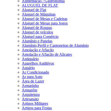
Alimentação / Gastronomia
ALUGUEL DE FLAT
Aluguel de Flat
Aluguel de Máquinas
Aluguel de Mesas e Cadeiras
Aluguel de Mesas para Jogos
Aluguel de Roupas
Aluguel de veículos
Aluguel para Comércio
Alumínio e Panelas
Alumínio,Perfil e Cantoneiras de Alumínio
Amolação e Afiação
Amolação e Afiação de Alicates
Antiquário
Aparelhos Auditivos
Aquário
Ar Condicionado
Ar para Auto
Área de Lazer
Armarinho
Armazém
Arquitetura
Artesanato
Artigos Militares
Artigos para Festas