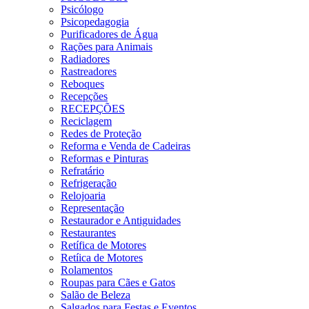
Psicólogo
Psicopedagogia
Purificadores de Água
Rações para Animais
Radiadores
Rastreadores
Reboques
Recepções
RECEPÇÕES
Reciclagem
Redes de Proteção
Reforma e Venda de Cadeiras
Reformas e Pinturas
Refratário
Refrigeração
Relojoaria
Representação
Restaurador e Antiguidades
Restaurantes
Retífica de Motores
Retíica de Motores
Rolamentos
Roupas para Cães e Gatos
Salão de Beleza
Salgados para Festas e Eventos