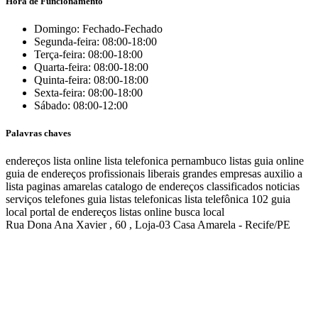
Hora de Funcionamento
Domingo: Fechado-Fechado
Segunda-feira: 08:00-18:00
Terça-feira: 08:00-18:00
Quarta-feira: 08:00-18:00
Quinta-feira: 08:00-18:00
Sexta-feira: 08:00-18:00
Sábado: 08:00-12:00
Palavras chaves
endereços
lista online
lista telefonica
pernambuco listas
guia online
guia de endereços
profissionais liberais
grandes empresas
auxilio a
lista
paginas amarelas
catalogo de endereços
classificados
noticias
serviços
telefones
guia
listas telefonicas
lista telefônica
102
guia
local
portal de endereços
listas online
busca local
Rua Dona Ana Xavier , 60 , Loja-03 Casa Amarela - Recife/PE