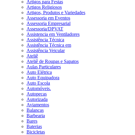
Artigos para Festas
Artigos Religiosos
Artigos, Produtos e Variedades
Assessoria em Eventos
Assessoria Empresarial
Assessoria/DPVAT
Assistencia em Ventiladores
Assistência Técnica
Assistência Técnica em
Assistência Veicular
Ateliê
Ateliê de Roupas e Sapatos
Aulas Particulares
Auto Elétrica
Auto Equipadora
Auto Escola
Automóveis.
Autopeças
Autorizada
Aviamentos
Balanças
Barbearia
Bares
Baterias
Bicicletas