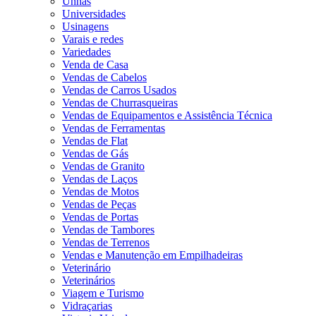
Unhas
Universidades
Usinagens
Varais e redes
Variedades
Venda de Casa
Vendas de Cabelos
Vendas de Carros Usados
Vendas de Churrasqueiras
Vendas de Equipamentos e Assistência Técnica
Vendas de Ferramentas
Vendas de Flat
Vendas de Gás
Vendas de Granito
Vendas de Laços
Vendas de Motos
Vendas de Peças
Vendas de Portas
Vendas de Tambores
Vendas de Terrenos
Vendas e Manutenção em Empilhadeiras
Veterinário
Veterinários
Viagem e Turismo
Vidraçarias