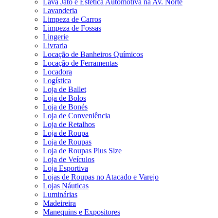
Lava Jato e Estética Automotiva na Av. Norte
Lavanderia
Limpeza de Carros
Limpeza de Fossas
Lingerie
Livraria
Locação de Banheiros Químicos
Locação de Ferramentas
Locadora
Logística
Loja de Ballet
Loja de Bolos
Loja de Bonés
Loja de Conveniência
Loja de Retalhos
Loja de Roupa
Loja de Roupas
Loja de Roupas Plus Size
Loja de Veículos
Loja Esportiva
Lojas de Roupas no Atacado e Varejo
Lojas Náuticas
Luminárias
Madeireira
Manequins e Expositores