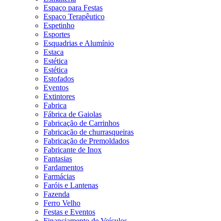
Espaço para Festas
Espaço Terapêutico
Espetinho
Esportes
Esquadrias e Alumínio
Estaca
Estética
Estética
Estofados
Eventos
Extintores
Fabrica
Fábrica de Gaiolas
Fabricação de Carrinhos
Fabricação de churrasqueiras
Fabricação de Premoldados
Fabricante de Inox
Fantasias
Fardamentos
Farmácias
Faróis e Lantenas
Fazenda
Ferro Velho
Festas e Eventos
Financiamento de Veículos