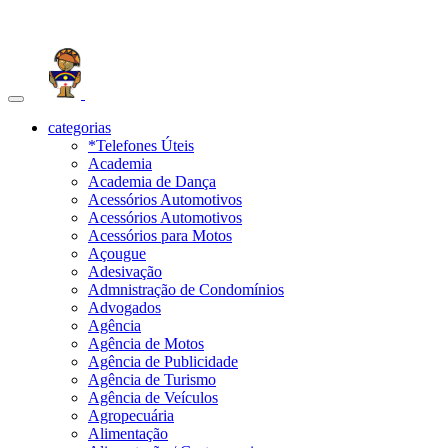
Toggle
navigation
categorias
*Telefones Úteis
Academia
Academia de Dança
Acessórios Automotivos
Acessórios Automotivos
Acessórios para Motos
Açougue
Adesivação
Admnistração de Condomínios
Advogados
Agência
Agência de Motos
Agência de Publicidade
Agência de Turismo
Agência de Veículos
Agropecuária
Alimentação