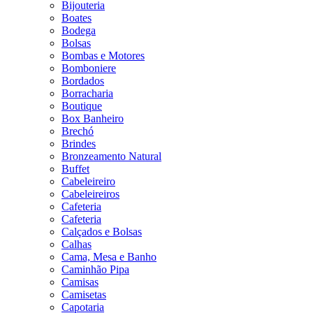
Bijouteria
Boates
Bodega
Bolsas
Bombas e Motores
Bomboniere
Bordados
Borracharia
Boutique
Box Banheiro
Brechó
Brindes
Bronzeamento Natural
Buffet
Cabeleireiro
Cabeleireiros
Cafeteria
Cafeteria
Calçados e Bolsas
Calhas
Cama, Mesa e Banho
Caminhão Pipa
Camisas
Camisetas
Capotaria