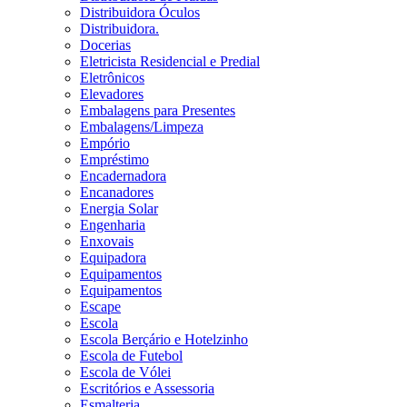
Distribuidora Óculos
Distribuidora.
Docerias
Eletricista Residencial e Predial
Eletrônicos
Elevadores
Embalagens para Presentes
Embalagens/Limpeza
Empório
Empréstimo
Encadernadora
Encanadores
Energia Solar
Engenharia
Enxovais
Equipadora
Equipamentos
Equipamentos
Escape
Escola
Escola Berçário e Hotelzinho
Escola de Futebol
Escola de Vólei
Escritórios e Assessoria
Esmalteria