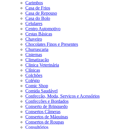
Carimbos
Casa de Frios
Casa de Repouso
Casa do Bolo
Celulares
Centro Automotivo
Cestas Básicas
Chaveiro
Chocolates Finos e Presentes
Churrascaria
Cisternas
Climatização
Clinica Veterinária
Clínicas
Colchões
Colégio
Comic Shop
Comida Saudável
Confecção, Moda, Serviços e Acessórios
Confecções e Bordados
Conserto de Brinquedo
Consertos Câmeras
Consertos de Máquinas
Consertos de Roupas
Consultórios