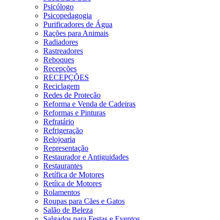
Psicólogo
Psicopedagogia
Purificadores de Água
Rações para Animais
Radiadores
Rastreadores
Reboques
Recepções
RECEPÇÕES
Reciclagem
Redes de Proteção
Reforma e Venda de Cadeiras
Reformas e Pinturas
Refratário
Refrigeração
Relojoaria
Representação
Restaurador e Antiguidades
Restaurantes
Retífica de Motores
Retíica de Motores
Rolamentos
Roupas para Cães e Gatos
Salão de Beleza
Salgados para Festas e Eventos