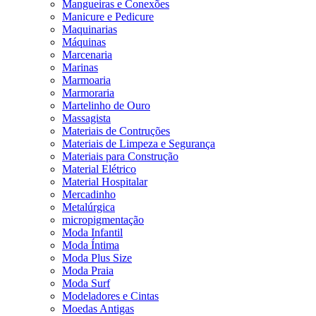
Mangueiras e Conexões
Manicure e Pedicure
Maquinarias
Máquinas
Marcenaria
Marinas
Marmoaria
Marmoraria
Martelinho de Ouro
Massagista
Materiais de Contruções
Materiais de Limpeza e Segurança
Materiais para Construção
Material Elétrico
Material Hospitalar
Mercadinho
Metalúrgica
micropigmentação
Moda Infantil
Moda Íntima
Moda Plus Size
Moda Praia
Moda Surf
Modeladores e Cintas
Moedas Antigas