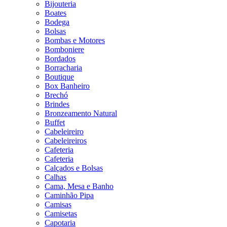
Bijouteria
Boates
Bodega
Bolsas
Bombas e Motores
Bomboniere
Bordados
Borracharia
Boutique
Box Banheiro
Brechó
Brindes
Bronzeamento Natural
Buffet
Cabeleireiro
Cabeleireiros
Cafeteria
Cafeteria
Calçados e Bolsas
Calhas
Cama, Mesa e Banho
Caminhão Pipa
Camisas
Camisetas
Capotaria