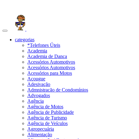
Toggle
navigation
categorias
*Telefones Úteis
Academia
Academia de Dança
Acessórios Automotivos
Acessórios Automotivos
Acessórios para Motos
Açougue
Adesivação
Admnistração de Condomínios
Advogados
Agência
Agência de Motos
Agência de Publicidade
Agência de Turismo
Agência de Veículos
Agropecuária
Alimentação