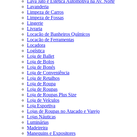
Lava Jato e Estética Automotiva na Av. Norte
Lavanderia
Limpeza de Carros
Limpeza de Fossas
Lingerie
Livraria
Locação de Banheiros Químicos
Locação de Ferramentas
Locadora
Logística
Loja de Ballet
Loja de Bolos
Loja de Bonés
Loja de Conveniência
Loja de Retalhos
Loja de Roupa
Loja de Roupas
Loja de Roupas Plus Size
Loja de Veículos
Loja Esportiva
Lojas de Roupas no Atacado e Varejo
Lojas Náuticas
Luminárias
Madeireira
Manequins e Expositores