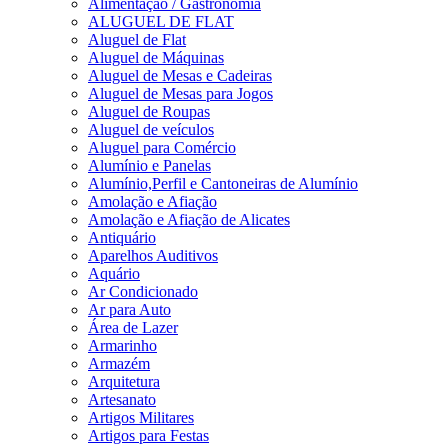
Alimentação / Gastronomia
ALUGUEL DE FLAT
Aluguel de Flat
Aluguel de Máquinas
Aluguel de Mesas e Cadeiras
Aluguel de Mesas para Jogos
Aluguel de Roupas
Aluguel de veículos
Aluguel para Comércio
Alumínio e Panelas
Alumínio,Perfil e Cantoneiras de Alumínio
Amolação e Afiação
Amolação e Afiação de Alicates
Antiquário
Aparelhos Auditivos
Aquário
Ar Condicionado
Ar para Auto
Área de Lazer
Armarinho
Armazém
Arquitetura
Artesanato
Artigos Militares
Artigos para Festas