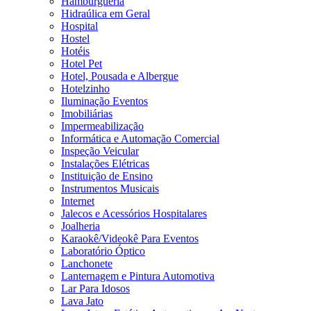
Hamburgueria
Hidraúlica em Geral
Hospital
Hostel
Hotéis
Hotel Pet
Hotel, Pousada e Albergue
Hotelzinho
Iluminação Eventos
Imobiliárias
Impermeabilização
Informática e Automação Comercial
Inspeção Veicular
Instalações Elétricas
Instituição de Ensino
Instrumentos Musicais
Internet
Jalecos e Acessórios Hospitalares
Joalheria
Karaokê/Videokê Para Eventos
Laboratório Óptico
Lanchonete
Lanternagem e Pintura Automotiva
Lar Para Idosos
Lava Jato