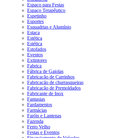
Espaço para Festas
Espaço Terapêutico
Espetinho
Esportes
Esquadrias e Alumínio
Estaca
Estética
Estética
Estofados
Eventos
Extintores
Fabrica
Fábrica de Gaiolas
Fabricação de Carrinhos
Fabricação de churrasqueiras
Fabricação de Premoldados
Fabricante de Inox
Fantasias
Fardamentos
Farmácias
Faróis e Lantenas
Fazenda
Ferro Velho
Festas e Eventos
Financiamento de Veículos