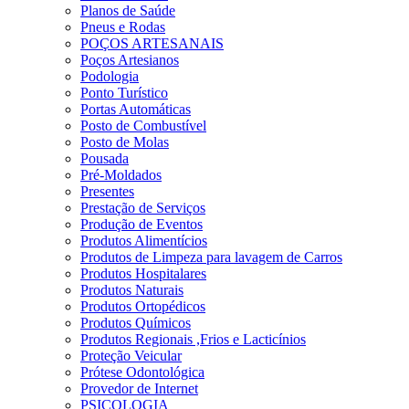
Planos de Saúde
Pneus e Rodas
POÇOS ARTESANAIS
Poços Artesianos
Podologia
Ponto Turístico
Portas Automáticas
Posto de Combustível
Posto de Molas
Pousada
Pré-Moldados
Presentes
Prestação de Serviços
Produção de Eventos
Produtos Alimentícios
Produtos de Limpeza para lavagem de Carros
Produtos Hospitalares
Produtos Naturais
Produtos Ortopédicos
Produtos Químicos
Produtos Regionais ,Frios e Lacticínios
Proteção Veicular
Prótese Odontológica
Provedor de Internet
PSICOLOGIA