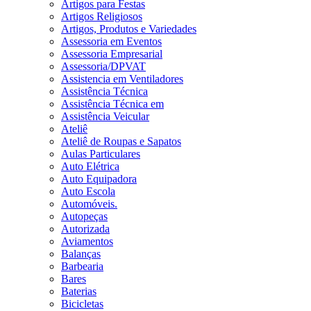
Artigos para Festas
Artigos Religiosos
Artigos, Produtos e Variedades
Assessoria em Eventos
Assessoria Empresarial
Assessoria/DPVAT
Assistencia em Ventiladores
Assistência Técnica
Assistência Técnica em
Assistência Veicular
Ateliê
Ateliê de Roupas e Sapatos
Aulas Particulares
Auto Elétrica
Auto Equipadora
Auto Escola
Automóveis.
Autopeças
Autorizada
Aviamentos
Balanças
Barbearia
Bares
Baterias
Bicicletas