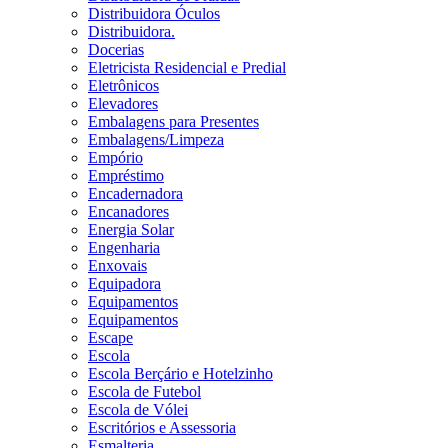
Distribuidora Óculos
Distribuidora.
Docerias
Eletricista Residencial e Predial
Eletrônicos
Elevadores
Embalagens para Presentes
Embalagens/Limpeza
Empório
Empréstimo
Encadernadora
Encanadores
Energia Solar
Engenharia
Enxovais
Equipadora
Equipamentos
Equipamentos
Escape
Escola
Escola Berçário e Hotelzinho
Escola de Futebol
Escola de Vólei
Escritórios e Assessoria
Esmalteria