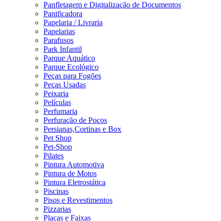
Panfletagem e Digitalização de Documentos
Panificadora
Papelaria / Livraria
Papelarias
Parafusos
Park Infantil
Parque Aquático
Parque Ecológico
Peças para Fogões
Peças Usadas
Peixaria
Películas
Perfumaria
Perfuração de Poços
Persianas,Cortinas e Box
Pet Shop
Pet-Shop
Pilates
Pintura Automotiva
Pintura de Motos
Pintura Eletrostática
Piscinas
Pisos e Revestimentos
Pizzarias
Placas e Faixas