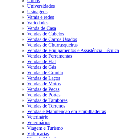
Unhas
Universidades
Usinagens
Varais e redes
Variedades
Venda de Casa
Vendas de Cabelos
Vendas de Carros Usados
Vendas de Churrasqueiras
Vendas de Equipamentos e Assistência Técnica
Vendas de Ferramentas
Vendas de Flat
Vendas de Gás
Vendas de Granito
Vendas de Laços
Vendas de Motos
Vendas de Peças
Vendas de Portas
Vendas de Tambores
Vendas de Terrenos
Vendas e Manutenção em Empilhadeiras
Veterinário
Veterinários
Viagem e Turismo
Vidraçarias