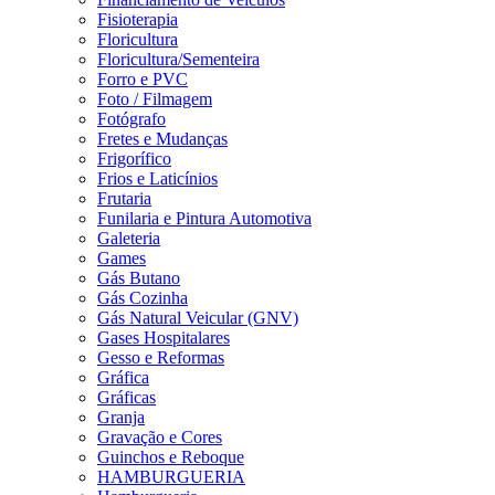
Fisioterapia
Floricultura
Floricultura/Sementeira
Forro e PVC
Foto / Filmagem
Fotógrafo
Fretes e Mudanças
Frigorífico
Frios e Laticínios
Frutaria
Funilaria e Pintura Automotiva
Galeteria
Games
Gás Butano
Gás Cozinha
Gás Natural Veicular (GNV)
Gases Hospitalares
Gesso e Reformas
Gráfica
Gráficas
Granja
Gravação e Cores
Guinchos e Reboque
HAMBURGUERIA