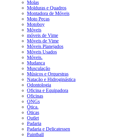
Molas
Molduras e Quadros
Montadora de Móveis
Moto Peças
Motoboy
Móveis
móveis de Vime
Móveis de Vime
Móveis Planejados
Móveis Usados
Móveis.
Mudança
Musculação
Músicos e Orquestras
Natação e Hidroginástica
Odontologia
Oficina e Equipadora
Oficinas
ONGs
Ótica.
Óticas
Outlet
Padaria
Padaria e Delicatessen
Paintball