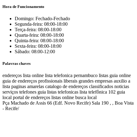
Hora de Funcionamento
Domingo: Fechado-Fechado
Segunda-feira: 08:00-18:00
Terça-feira: 08:00-18:00
Quarta-feira: 08:00-18:00
Quinta-feira: 08:00-18:00
Sexta-feira: 08:00-18:00
Sábado: 08:00-12:00
Palavras chaves
endereços
lista online
lista telefonica
pernambuco listas
guia online
guia de endereços
profissionais liberais
grandes empresas
auxilio a
lista
paginas amarelas
catalogo de endereços
classificados
noticias
serviços
telefones
guia
listas telefonicas
lista telefônica
102
guia
local
portal de endereços
listas online
busca local
Pça Machado de Assis 66 (Edf. Novo Recife) Sala 190 , , Boa Vista
- Recife/