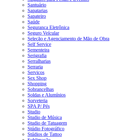
Santuário
Sapatarias
Sapateiro
Saúde
Segurança Eletrônica
Seguro Veícular
Seleção e Agenciamento de Mão de Obra
Self Service
Sementeira
Serigrafia
Serralharias
Serraria
Serviços
Sex Shop
Shopping
Sobrancelhas
Soldas e Alumínios
Sorveteria
SPA P/ Pés
Studio
Studio de Música
Studio de Tatuagem
Stúdio Fotográfico
Stúdios de Tattoo
Sublimação