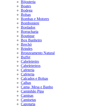
Bijouteria
Boates
Bodega
Bolsas
Bombas e Motores
Bomboniere
Bordados
Borracharia
Boutique
Box Banheiro
Brechó
Brindes
Bronzeamento Natural
Buffet
Cabeleireiro
Cabeleireiros
Cafeteria
Cafeteria
Calçados e Bolsas
Calhas
Cama, Mesa e Banho
Caminhão Pipa
Camisas
Camisetas
Capotaria