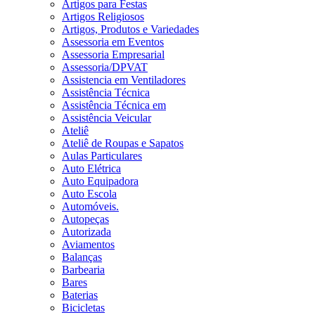
Artigos para Festas
Artigos Religiosos
Artigos, Produtos e Variedades
Assessoria em Eventos
Assessoria Empresarial
Assessoria/DPVAT
Assistencia em Ventiladores
Assistência Técnica
Assistência Técnica em
Assistência Veicular
Ateliê
Ateliê de Roupas e Sapatos
Aulas Particulares
Auto Elétrica
Auto Equipadora
Auto Escola
Automóveis.
Autopeças
Autorizada
Aviamentos
Balanças
Barbearia
Bares
Baterias
Bicicletas