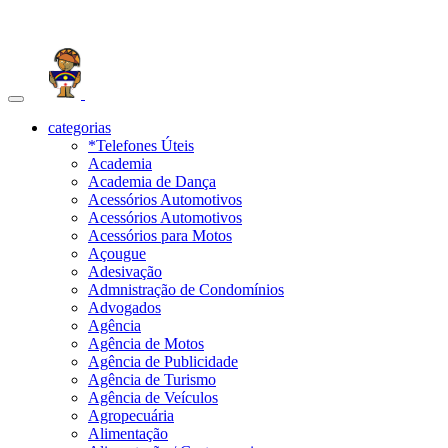
Toggle
navigation
categorias
*Telefones Úteis
Academia
Academia de Dança
Acessórios Automotivos
Acessórios Automotivos
Acessórios para Motos
Açougue
Adesivação
Admnistração de Condomínios
Advogados
Agência
Agência de Motos
Agência de Publicidade
Agência de Turismo
Agência de Veículos
Agropecuária
Alimentação