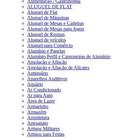
Alimentação / Gastronomia
ALUGUEL DE FLAT
Aluguel de Flat
Aluguel de Máquinas
Aluguel de Mesas e Cadeiras
Aluguel de Mesas para Jogos
Aluguel de Roupas
Aluguel de veículos
Aluguel para Comércio
Alumínio e Panelas
Alumínio,Perfil e Cantoneiras de Alumínio
Amolação e Afiação
Amolação e Afiação de Alicates
Antiquário
Aparelhos Auditivos
Aquário
Ar Condicionado
Ar para Auto
Área de Lazer
Armarinho
Armazém
Arquitetura
Artesanato
Artigos Militares
Artigos para Festas