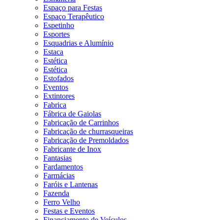
Espaço para Festas
Espaço Terapêutico
Espetinho
Esportes
Esquadrias e Alumínio
Estaca
Estética
Estética
Estofados
Eventos
Extintores
Fabrica
Fábrica de Gaiolas
Fabricação de Carrinhos
Fabricação de churrasqueiras
Fabricação de Premoldados
Fabricante de Inox
Fantasias
Fardamentos
Farmácias
Faróis e Lantenas
Fazenda
Ferro Velho
Festas e Eventos
Financiamento de Veículos