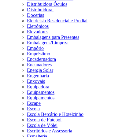
Distribuidora Óculos
Distribuidora.
Docerias
Eletricista Residencial e Predial
Eletrônicos
Elevadores
Embalagens para Presentes
Embalagens/Limpeza
Empório
Empréstimo
Encadernadora
Encanadores
Energia Solar
Engenharia
Enxovais
Equipadora
Equipamentos
Equipamentos
Escape
Escola
Escola Berçário e Hotelzinho
Escola de Futebol
Escola de Vólei
Escritórios e Assessoria
Esmalteria