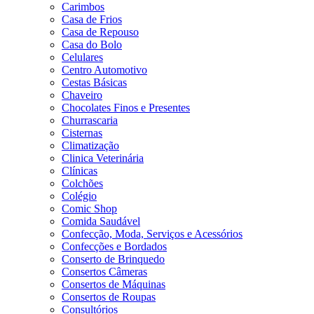
Carimbos
Casa de Frios
Casa de Repouso
Casa do Bolo
Celulares
Centro Automotivo
Cestas Básicas
Chaveiro
Chocolates Finos e Presentes
Churrascaria
Cisternas
Climatização
Clinica Veterinária
Clínicas
Colchões
Colégio
Comic Shop
Comida Saudável
Confecção, Moda, Serviços e Acessórios
Confecções e Bordados
Conserto de Brinquedo
Consertos Câmeras
Consertos de Máquinas
Consertos de Roupas
Consultórios