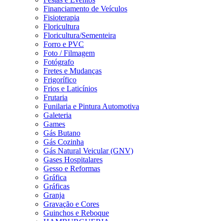
Financiamento de Veículos
Fisioterapia
Floricultura
Floricultura/Sementeira
Forro e PVC
Foto / Filmagem
Fotógrafo
Fretes e Mudanças
Frigorífico
Frios e Laticínios
Frutaria
Funilaria e Pintura Automotiva
Galeteria
Games
Gás Butano
Gás Cozinha
Gás Natural Veicular (GNV)
Gases Hospitalares
Gesso e Reformas
Gráfica
Gráficas
Granja
Gravação e Cores
Guinchos e Reboque