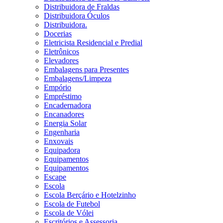
Distribuidora de Fraldas
Distribuidora Óculos
Distribuidora.
Docerias
Eletricista Residencial e Predial
Eletrônicos
Elevadores
Embalagens para Presentes
Embalagens/Limpeza
Empório
Empréstimo
Encadernadora
Encanadores
Energia Solar
Engenharia
Enxovais
Equipadora
Equipamentos
Equipamentos
Escape
Escola
Escola Berçário e Hotelzinho
Escola de Futebol
Escola de Vólei
Escritórios e Assessoria