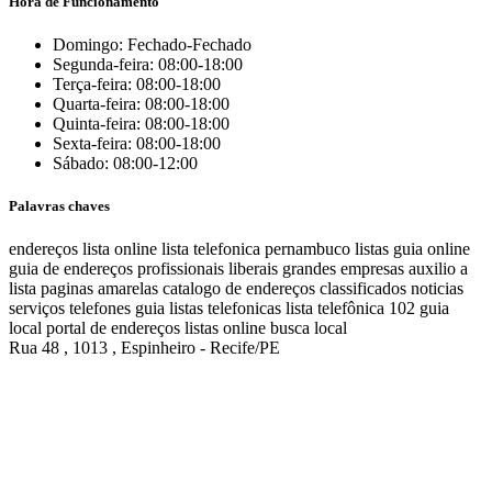
Hora de Funcionamento
Domingo: Fechado-Fechado
Segunda-feira: 08:00-18:00
Terça-feira: 08:00-18:00
Quarta-feira: 08:00-18:00
Quinta-feira: 08:00-18:00
Sexta-feira: 08:00-18:00
Sábado: 08:00-12:00
Palavras chaves
endereços
lista online
lista telefonica
pernambuco listas
guia online
guia de endereços
profissionais liberais
grandes empresas
auxilio a
lista
paginas amarelas
catalogo de endereços
classificados
noticias
serviços
telefones
guia
listas telefonicas
lista telefônica
102
guia
local
portal de endereços
listas online
busca local
Rua 48 , 1013 , Espinheiro - Recife/PE