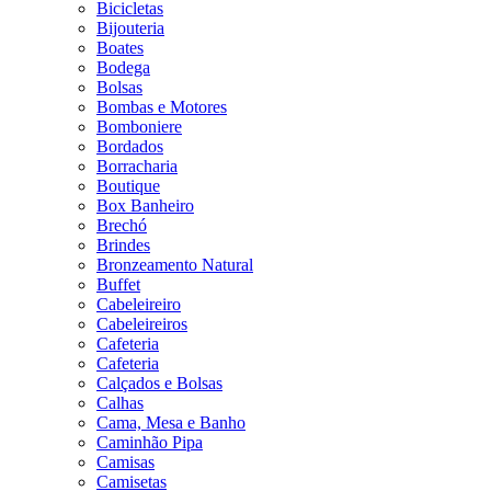
Bicicletas
Bijouteria
Boates
Bodega
Bolsas
Bombas e Motores
Bomboniere
Bordados
Borracharia
Boutique
Box Banheiro
Brechó
Brindes
Bronzeamento Natural
Buffet
Cabeleireiro
Cabeleireiros
Cafeteria
Cafeteria
Calçados e Bolsas
Calhas
Cama, Mesa e Banho
Caminhão Pipa
Camisas
Camisetas