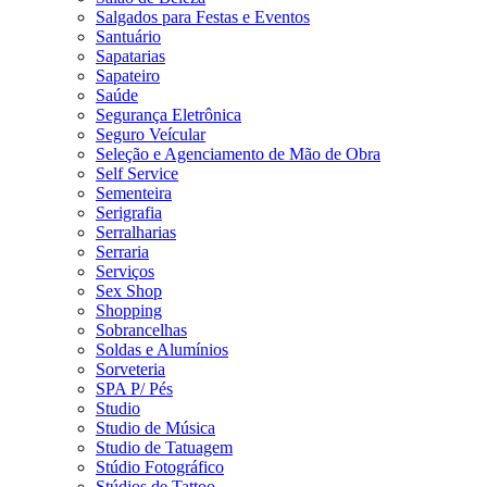
Salgados para Festas e Eventos
Santuário
Sapatarias
Sapateiro
Saúde
Segurança Eletrônica
Seguro Veícular
Seleção e Agenciamento de Mão de Obra
Self Service
Sementeira
Serigrafia
Serralharias
Serraria
Serviços
Sex Shop
Shopping
Sobrancelhas
Soldas e Alumínios
Sorveteria
SPA P/ Pés
Studio
Studio de Música
Studio de Tatuagem
Stúdio Fotográfico
Stúdios de Tattoo