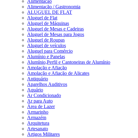
Alimentação
Alimentação / Gastronomia
ALUGUEL DE FLAT
Aluguel de Flat
Aluguel de Máquinas
Aluguel de Mesas e Cadeiras
Aluguel de Mesas para Jogos
Aluguel de Roupas
Aluguel de veículos
Aluguel para Comércio
Alumínio e Panelas
Alumínio,Perfil e Cantoneiras de Alumínio
Amolação e Afiação
Amolação e Afiação de Alicates
Antiquário
Aparelhos Auditivos
Aquário
Ar Condicionado
Ar para Auto
Área de Lazer
Armarinho
Armazém
Arquitetura
Artesanato
Artigos Militares