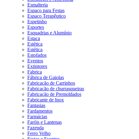
Esmalteria
Espaço para Festas
Espaço Terapêutico
Espetinho
Esportes
Esquadrias e Alumínio
Estaca
Estética
Estética
Estofados
Eventos
Extintores
Fabrica
Fábrica de Gaiolas
Fabricação de Carrinhos
Fabricação de churrasqueiras
Fabricação de Premoldados
Fabricante de Inox
Fantasias
Fardamentos
Farmácias
Faróis e Lantenas
Fazenda
Ferro Velho
Festas e Eventos