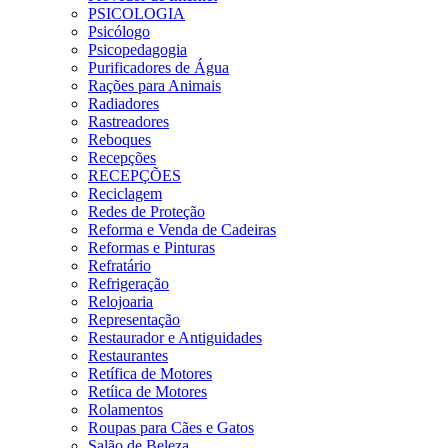
PSICOLOGIA
Psicólogo
Psicopedagogia
Purificadores de Água
Rações para Animais
Radiadores
Rastreadores
Reboques
Recepções
RECEPÇÕES
Reciclagem
Redes de Proteção
Reforma e Venda de Cadeiras
Reformas e Pinturas
Refratário
Refrigeração
Relojoaria
Representação
Restaurador e Antiguidades
Restaurantes
Retífica de Motores
Retíica de Motores
Rolamentos
Roupas para Cães e Gatos
Salão de Beleza