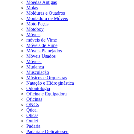
Moedas Antigas
Molas
Molduras e Quadros
Montadora de Móveis
Moto Peças
Motoboy
Móveis
móveis de Vime
Móveis de Vime
Móveis Planejados
Móveis Usados
Móveis.
Mudança
Musculação
Músicos e Orquestras
Natação e Hidroginástica
Odontologia
Oficina e Equipadora
Oficinas
ONGs
Ótica.
Óticas
Outlet
Padaria
Padaria e Delicatessen