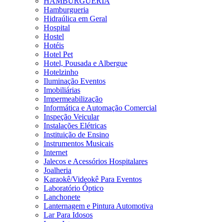
HAMBURGUERIA
Hamburgueria
Hidraúlica em Geral
Hospital
Hostel
Hotéis
Hotel Pet
Hotel, Pousada e Albergue
Hotelzinho
Iluminação Eventos
Imobiliárias
Impermeabilização
Informática e Automação Comercial
Inspeção Veicular
Instalações Elétricas
Instituição de Ensino
Instrumentos Musicais
Internet
Jalecos e Acessórios Hospitalares
Joalheria
Karaokê/Videokê Para Eventos
Laboratório Óptico
Lanchonete
Lanternagem e Pintura Automotiva
Lar Para Idosos