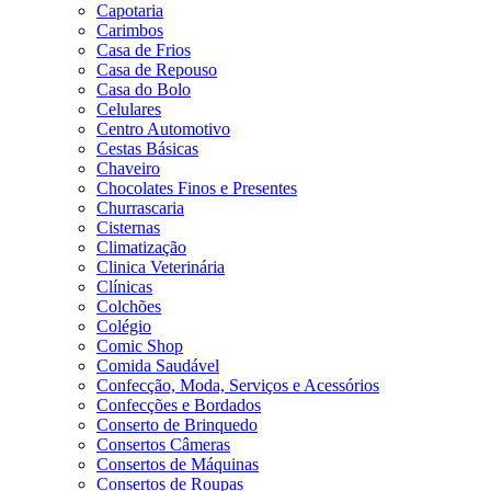
Capotaria
Carimbos
Casa de Frios
Casa de Repouso
Casa do Bolo
Celulares
Centro Automotivo
Cestas Básicas
Chaveiro
Chocolates Finos e Presentes
Churrascaria
Cisternas
Climatização
Clinica Veterinária
Clínicas
Colchões
Colégio
Comic Shop
Comida Saudável
Confecção, Moda, Serviços e Acessórios
Confecções e Bordados
Conserto de Brinquedo
Consertos Câmeras
Consertos de Máquinas
Consertos de Roupas