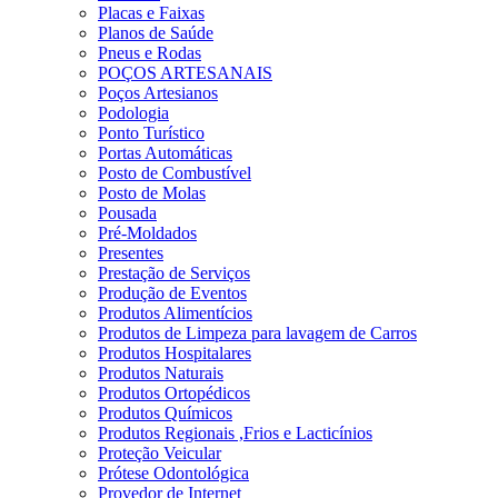
Placas e Faixas
Planos de Saúde
Pneus e Rodas
POÇOS ARTESANAIS
Poços Artesianos
Podologia
Ponto Turístico
Portas Automáticas
Posto de Combustível
Posto de Molas
Pousada
Pré-Moldados
Presentes
Prestação de Serviços
Produção de Eventos
Produtos Alimentícios
Produtos de Limpeza para lavagem de Carros
Produtos Hospitalares
Produtos Naturais
Produtos Ortopédicos
Produtos Químicos
Produtos Regionais ,Frios e Lacticínios
Proteção Veicular
Prótese Odontológica
Provedor de Internet