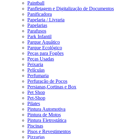
Paintball
Panfletagem e Digitalização de Documentos
Panificadora
Papelaria / Livraria
Papelarias
Parafusos
Park Infantil
Parque Aquático
Parque Ecológico
Peças para Fogões
Peças Usadas
Peixaria
Películas
Perfumaria
Perfuração de Poços
Persianas,Cortinas e Box
Pet Shop
Pet-Shop
Pilates
Pintura Automotiva
Pintura de Motos
Pintura Eletrostática
Piscinas
Pisos e Revestimentos
Pizzarias