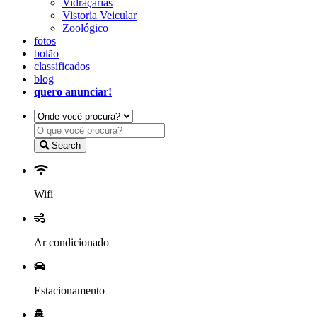
Vidraçarias
Vistoria Veicular
Zoológico
fotos
bolão
classificados
blog
quero anunciar!
Search
Wifi
Ar condicionado
Estacionamento