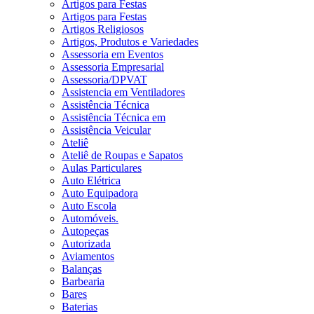
Artigos para Festas
Artigos para Festas
Artigos Religiosos
Artigos, Produtos e Variedades
Assessoria em Eventos
Assessoria Empresarial
Assessoria/DPVAT
Assistencia em Ventiladores
Assistência Técnica
Assistência Técnica em
Assistência Veicular
Ateliê
Ateliê de Roupas e Sapatos
Aulas Particulares
Auto Elétrica
Auto Equipadora
Auto Escola
Automóveis.
Autopeças
Autorizada
Aviamentos
Balanças
Barbearia
Bares
Baterias