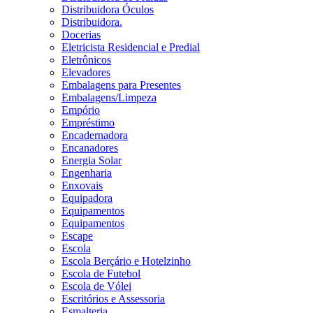
Distribuidora Óculos
Distribuidora.
Docerias
Eletricista Residencial e Predial
Eletrônicos
Elevadores
Embalagens para Presentes
Embalagens/Limpeza
Empório
Empréstimo
Encadernadora
Encanadores
Energia Solar
Engenharia
Enxovais
Equipadora
Equipamentos
Equipamentos
Escape
Escola
Escola Berçário e Hotelzinho
Escola de Futebol
Escola de Vólei
Escritórios e Assessoria
Esmalteria