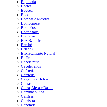
Bijouteria
Boates
Bodega
Bolsas
Bombas e Motores
Bomboniere
Bordados
Borracharia
Boutique
Box Banheiro
Brechó
Brindes
Bronzeamento Natural
Buffet
Cabeleireiro
Cabeleireiros
Cafeteria
Cafeteria
Calçados e Bolsas
Calhas
Cama, Mesa e Banho
Caminhão Pipa
Camisas
Camisetas
Capotaria