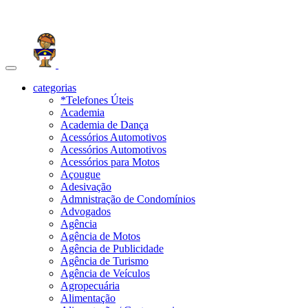
Toggle
navigation
categorias
*Telefones Úteis
Academia
Academia de Dança
Acessórios Automotivos
Acessórios Automotivos
Acessórios para Motos
Açougue
Adesivação
Admnistração de Condomínios
Advogados
Agência
Agência de Motos
Agência de Publicidade
Agência de Turismo
Agência de Veículos
Agropecuária
Alimentação