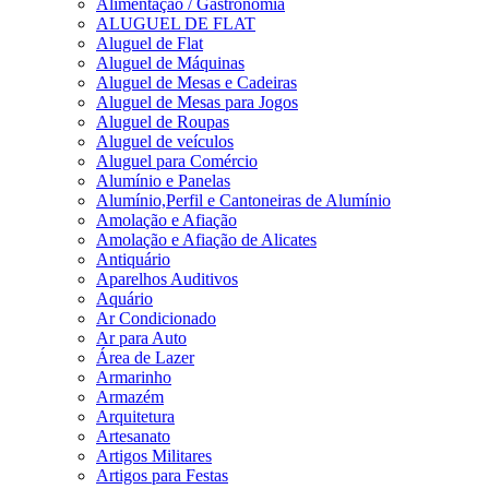
Alimentação / Gastronomia
ALUGUEL DE FLAT
Aluguel de Flat
Aluguel de Máquinas
Aluguel de Mesas e Cadeiras
Aluguel de Mesas para Jogos
Aluguel de Roupas
Aluguel de veículos
Aluguel para Comércio
Alumínio e Panelas
Alumínio,Perfil e Cantoneiras de Alumínio
Amolação e Afiação
Amolação e Afiação de Alicates
Antiquário
Aparelhos Auditivos
Aquário
Ar Condicionado
Ar para Auto
Área de Lazer
Armarinho
Armazém
Arquitetura
Artesanato
Artigos Militares
Artigos para Festas