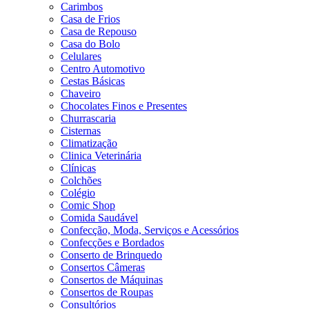
Carimbos
Casa de Frios
Casa de Repouso
Casa do Bolo
Celulares
Centro Automotivo
Cestas Básicas
Chaveiro
Chocolates Finos e Presentes
Churrascaria
Cisternas
Climatização
Clinica Veterinária
Clínicas
Colchões
Colégio
Comic Shop
Comida Saudável
Confecção, Moda, Serviços e Acessórios
Confecções e Bordados
Conserto de Brinquedo
Consertos Câmeras
Consertos de Máquinas
Consertos de Roupas
Consultórios