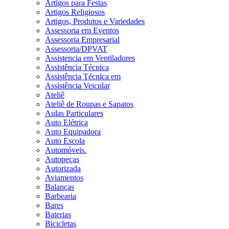
Artigos para Festas
Artigos Religiosos
Artigos, Produtos e Variedades
Assessoria em Eventos
Assessoria Empresarial
Assessoria/DPVAT
Assistencia em Ventiladores
Assistência Técnica
Assistência Técnica em
Assistência Veicular
Ateliê
Ateliê de Roupas e Sapatos
Aulas Particulares
Auto Elétrica
Auto Equipadora
Auto Escola
Automóveis.
Autopeças
Autorizada
Aviamentos
Balanças
Barbearia
Bares
Baterias
Bicicletas