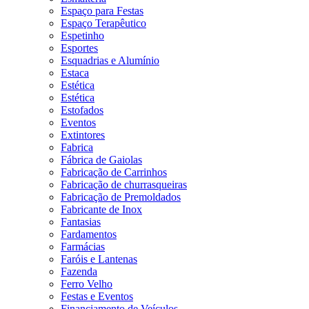
Espaço para Festas
Espaço Terapêutico
Espetinho
Esportes
Esquadrias e Alumínio
Estaca
Estética
Estética
Estofados
Eventos
Extintores
Fabrica
Fábrica de Gaiolas
Fabricação de Carrinhos
Fabricação de churrasqueiras
Fabricação de Premoldados
Fabricante de Inox
Fantasias
Fardamentos
Farmácias
Faróis e Lantenas
Fazenda
Ferro Velho
Festas e Eventos
Financiamento de Veículos