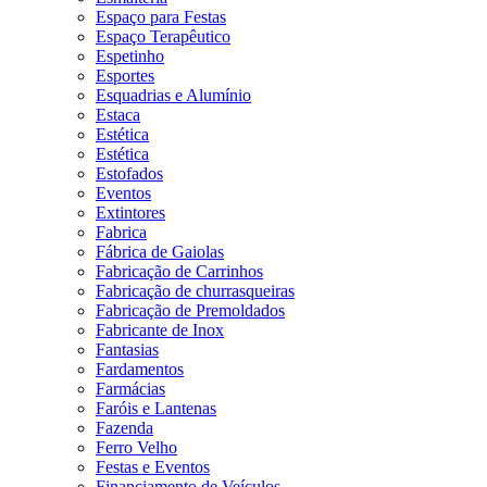
Espaço para Festas
Espaço Terapêutico
Espetinho
Esportes
Esquadrias e Alumínio
Estaca
Estética
Estética
Estofados
Eventos
Extintores
Fabrica
Fábrica de Gaiolas
Fabricação de Carrinhos
Fabricação de churrasqueiras
Fabricação de Premoldados
Fabricante de Inox
Fantasias
Fardamentos
Farmácias
Faróis e Lantenas
Fazenda
Ferro Velho
Festas e Eventos
Financiamento de Veículos