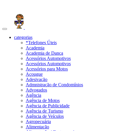
Toggle
navigation
categorias
*Telefones Úteis
Academia
Academia de Dança
Acessórios Automotivos
Acessórios Automotivos
Acessórios para Motos
Açougue
Adesivação
Admnistração de Condomínios
Advogados
Agência
Agência de Motos
Agência de Publicidade
Agência de Turismo
Agência de Veículos
Agropecuária
Alimentação