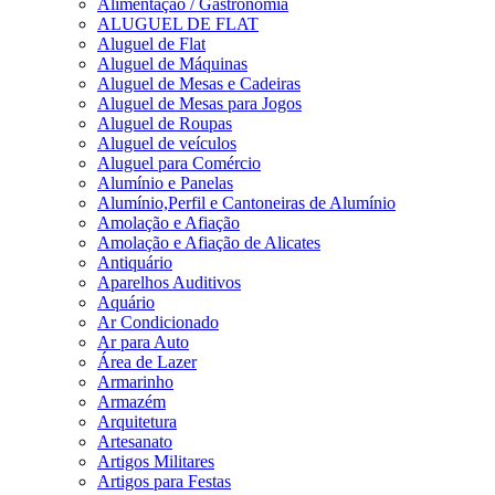
Alimentação / Gastronomia
ALUGUEL DE FLAT
Aluguel de Flat
Aluguel de Máquinas
Aluguel de Mesas e Cadeiras
Aluguel de Mesas para Jogos
Aluguel de Roupas
Aluguel de veículos
Aluguel para Comércio
Alumínio e Panelas
Alumínio,Perfil e Cantoneiras de Alumínio
Amolação e Afiação
Amolação e Afiação de Alicates
Antiquário
Aparelhos Auditivos
Aquário
Ar Condicionado
Ar para Auto
Área de Lazer
Armarinho
Armazém
Arquitetura
Artesanato
Artigos Militares
Artigos para Festas