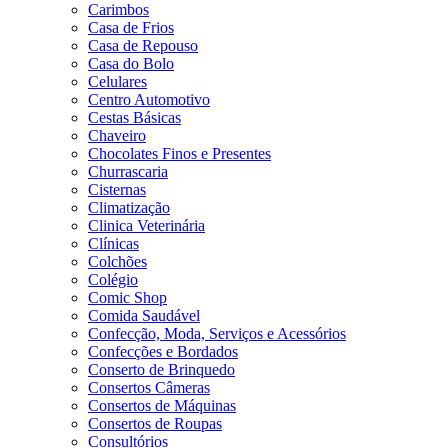
Carimbos
Casa de Frios
Casa de Repouso
Casa do Bolo
Celulares
Centro Automotivo
Cestas Básicas
Chaveiro
Chocolates Finos e Presentes
Churrascaria
Cisternas
Climatização
Clinica Veterinária
Clínicas
Colchões
Colégio
Comic Shop
Comida Saudável
Confecção, Moda, Serviços e Acessórios
Confecções e Bordados
Conserto de Brinquedo
Consertos Câmeras
Consertos de Máquinas
Consertos de Roupas
Consultórios