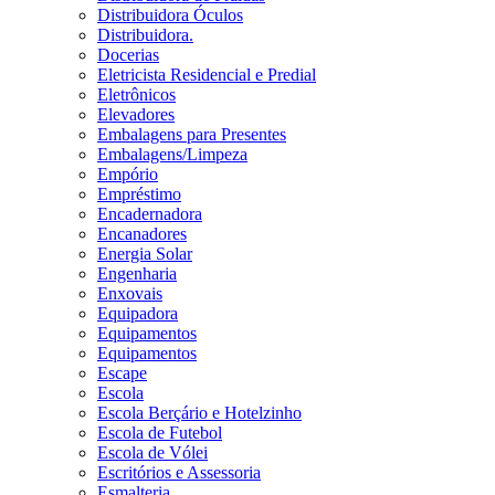
Distribuidora Óculos
Distribuidora.
Docerias
Eletricista Residencial e Predial
Eletrônicos
Elevadores
Embalagens para Presentes
Embalagens/Limpeza
Empório
Empréstimo
Encadernadora
Encanadores
Energia Solar
Engenharia
Enxovais
Equipadora
Equipamentos
Equipamentos
Escape
Escola
Escola Berçário e Hotelzinho
Escola de Futebol
Escola de Vólei
Escritórios e Assessoria
Esmalteria