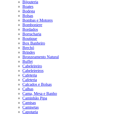
Bijouteria
Boates
Bodega
Bolsas
Bombas e Motores
Bomboniere
Bordados
Borracharia
Boutique
Box Banheiro
Brechó
Brindes
Bronzeamento Natural
Buffet
Cabeleireiro
Cabeleireiros
Cafeteria
Cafeteria
Calçados e Bolsas
Calhas
Cama, Mesa e Banho
Caminhão Pipa
Camisas
Camisetas
Capotaria