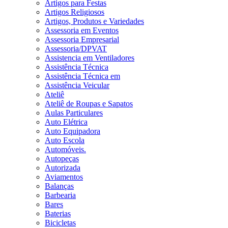
Artigos para Festas
Artigos Religiosos
Artigos, Produtos e Variedades
Assessoria em Eventos
Assessoria Empresarial
Assessoria/DPVAT
Assistencia em Ventiladores
Assistência Técnica
Assistência Técnica em
Assistência Veicular
Ateliê
Ateliê de Roupas e Sapatos
Aulas Particulares
Auto Elétrica
Auto Equipadora
Auto Escola
Automóveis.
Autopeças
Autorizada
Aviamentos
Balanças
Barbearia
Bares
Baterias
Bicicletas