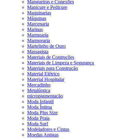
Mangueiras e Conexões
Manicure e Pedicure
Maquinarias
Máquinas
Marcenaria
Marinas
Marmoaria
Marmoraria
Martelinho de Ouro
Massagista
Materiais de Contruções
Materiais de Limpeza e Segurança
Materiais para Construção
Material Elétrico
Material Hospitalar
Mercadinho
Metalúrgica
micropigmentação
Moda Infantil
Moda Íntima
Moda Plus Size
Moda Praia
Moda Surf
Modeladores e Cintas
Moedas Antigas