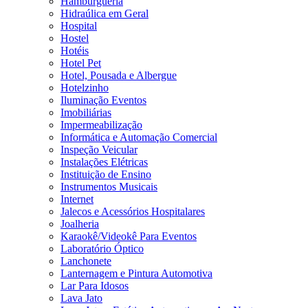
Hamburgueria
Hidraúlica em Geral
Hospital
Hostel
Hotéis
Hotel Pet
Hotel, Pousada e Albergue
Hotelzinho
Iluminação Eventos
Imobiliárias
Impermeabilização
Informática e Automação Comercial
Inspeção Veicular
Instalações Elétricas
Instituição de Ensino
Instrumentos Musicais
Internet
Jalecos e Acessórios Hospitalares
Joalheria
Karaokê/Videokê Para Eventos
Laboratório Óptico
Lanchonete
Lanternagem e Pintura Automotiva
Lar Para Idosos
Lava Jato