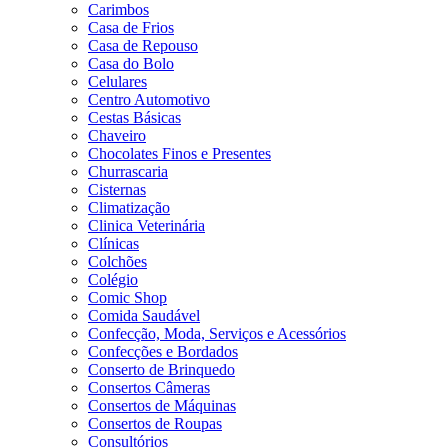
Carimbos
Casa de Frios
Casa de Repouso
Casa do Bolo
Celulares
Centro Automotivo
Cestas Básicas
Chaveiro
Chocolates Finos e Presentes
Churrascaria
Cisternas
Climatização
Clinica Veterinária
Clínicas
Colchões
Colégio
Comic Shop
Comida Saudável
Confecção, Moda, Serviços e Acessórios
Confecções e Bordados
Conserto de Brinquedo
Consertos Câmeras
Consertos de Máquinas
Consertos de Roupas
Consultórios