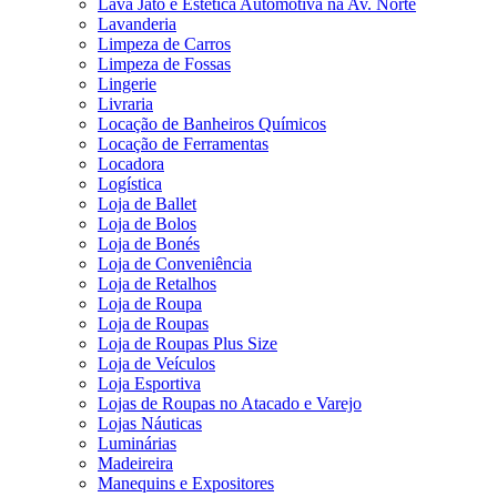
Lava Jato e Estética Automotiva na Av. Norte
Lavanderia
Limpeza de Carros
Limpeza de Fossas
Lingerie
Livraria
Locação de Banheiros Químicos
Locação de Ferramentas
Locadora
Logística
Loja de Ballet
Loja de Bolos
Loja de Bonés
Loja de Conveniência
Loja de Retalhos
Loja de Roupa
Loja de Roupas
Loja de Roupas Plus Size
Loja de Veículos
Loja Esportiva
Lojas de Roupas no Atacado e Varejo
Lojas Náuticas
Luminárias
Madeireira
Manequins e Expositores