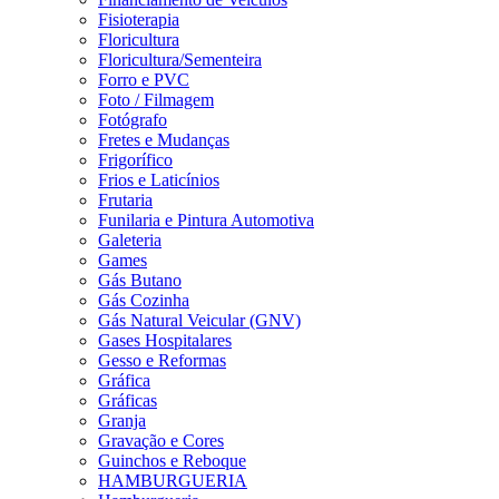
Fisioterapia
Floricultura
Floricultura/Sementeira
Forro e PVC
Foto / Filmagem
Fotógrafo
Fretes e Mudanças
Frigorífico
Frios e Laticínios
Frutaria
Funilaria e Pintura Automotiva
Galeteria
Games
Gás Butano
Gás Cozinha
Gás Natural Veicular (GNV)
Gases Hospitalares
Gesso e Reformas
Gráfica
Gráficas
Granja
Gravação e Cores
Guinchos e Reboque
HAMBURGUERIA