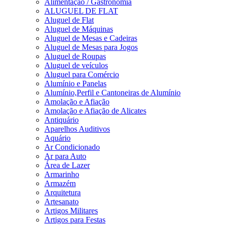
Alimentação / Gastronomia
ALUGUEL DE FLAT
Aluguel de Flat
Aluguel de Máquinas
Aluguel de Mesas e Cadeiras
Aluguel de Mesas para Jogos
Aluguel de Roupas
Aluguel de veículos
Aluguel para Comércio
Alumínio e Panelas
Alumínio,Perfil e Cantoneiras de Alumínio
Amolação e Afiação
Amolação e Afiação de Alicates
Antiquário
Aparelhos Auditivos
Aquário
Ar Condicionado
Ar para Auto
Área de Lazer
Armarinho
Armazém
Arquitetura
Artesanato
Artigos Militares
Artigos para Festas