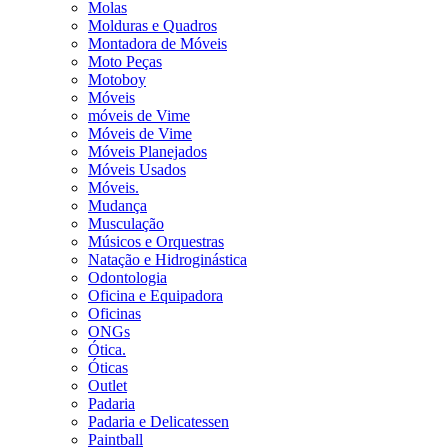
Molas
Molduras e Quadros
Montadora de Móveis
Moto Peças
Motoboy
Móveis
móveis de Vime
Móveis de Vime
Móveis Planejados
Móveis Usados
Móveis.
Mudança
Musculação
Músicos e Orquestras
Natação e Hidroginástica
Odontologia
Oficina e Equipadora
Oficinas
ONGs
Ótica.
Óticas
Outlet
Padaria
Padaria e Delicatessen
Paintball