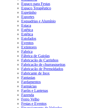
Espaço para Festas
Espaço Terapêutico
Espetinho
Esportes
Esquadrias e Alumínio
Estaca
Estética
Estética
Estofados
Eventos
Extintores
Fabrica
Fábrica de Gaiolas
Fabricação de Carrinhos
Fabricação de churrasqueiras
Fabricação de Premoldados
Fabricante de Inox
Fantasias
Fardamentos
Farmácias
Faróis e Lantenas
Fazenda
Ferro Velho
Festas e Eventos
Financiamento de Veículos