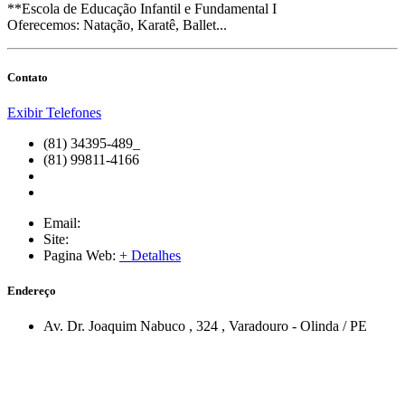
**Escola de Educação Infantil e Fundamental I
Oferecemos: Natação, Karatê, Ballet...
Contato
Exibir Telefones
(81) 34395-489_
(81) 99811-4166
Email:
Site:
Pagina Web:
+ Detalhes
Endereço
Av. Dr. Joaquim Nabuco
, 324
,
Varadouro
-
Olinda
/
PE