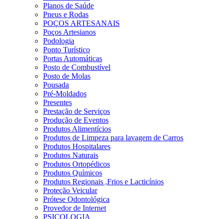
Planos de Saúde
Pneus e Rodas
POÇOS ARTESANAIS
Poços Artesianos
Podologia
Ponto Turístico
Portas Automáticas
Posto de Combustível
Posto de Molas
Pousada
Pré-Moldados
Presentes
Prestação de Serviços
Produção de Eventos
Produtos Alimentícios
Produtos de Limpeza para lavagem de Carros
Produtos Hospitalares
Produtos Naturais
Produtos Ortopédicos
Produtos Químicos
Produtos Regionais ,Frios e Lacticínios
Proteção Veicular
Prótese Odontológica
Provedor de Internet
PSICOLOGIA