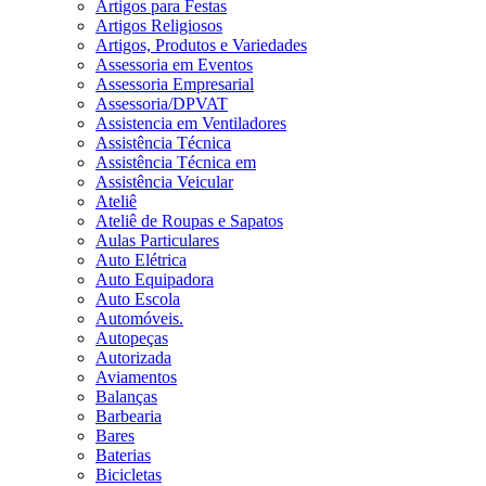
Artigos para Festas
Artigos Religiosos
Artigos, Produtos e Variedades
Assessoria em Eventos
Assessoria Empresarial
Assessoria/DPVAT
Assistencia em Ventiladores
Assistência Técnica
Assistência Técnica em
Assistência Veicular
Ateliê
Ateliê de Roupas e Sapatos
Aulas Particulares
Auto Elétrica
Auto Equipadora
Auto Escola
Automóveis.
Autopeças
Autorizada
Aviamentos
Balanças
Barbearia
Bares
Baterias
Bicicletas