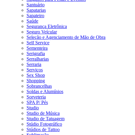
Santuário
Sapatarias
Sapateiro
Saúde
Segurança Eletrônica
Seguro Veícular
Seleção e Agenciamento de Mão de Obra
Self Service
Sementeira
Serigrafia
Serralharias
Serraria
Serviços
Sex Shop
Shopping
Sobrancelhas
Soldas e Alumínios
Sorveteria
SPA P/ Pés
Studio
Studio de Música
Studio de Tatuagem
Stúdio Fotográfico
Stúdios de Tattoo
Sublimação