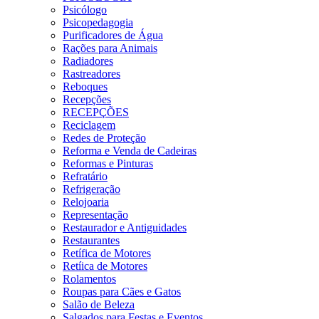
Psicólogo
Psicopedagogia
Purificadores de Água
Rações para Animais
Radiadores
Rastreadores
Reboques
Recepções
RECEPÇÕES
Reciclagem
Redes de Proteção
Reforma e Venda de Cadeiras
Reformas e Pinturas
Refratário
Refrigeração
Relojoaria
Representação
Restaurador e Antiguidades
Restaurantes
Retífica de Motores
Retíica de Motores
Rolamentos
Roupas para Cães e Gatos
Salão de Beleza
Salgados para Festas e Eventos