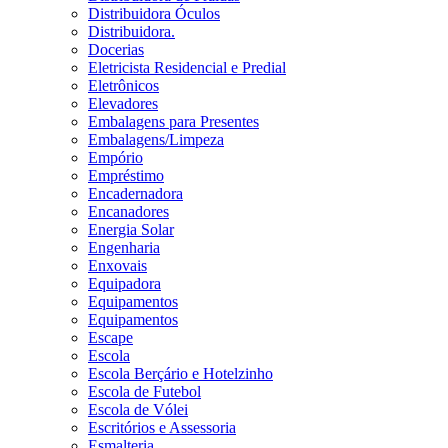
Distribuidora Óculos
Distribuidora.
Docerias
Eletricista Residencial e Predial
Eletrônicos
Elevadores
Embalagens para Presentes
Embalagens/Limpeza
Empório
Empréstimo
Encadernadora
Encanadores
Energia Solar
Engenharia
Enxovais
Equipadora
Equipamentos
Equipamentos
Escape
Escola
Escola Berçário e Hotelzinho
Escola de Futebol
Escola de Vólei
Escritórios e Assessoria
Esmalteria