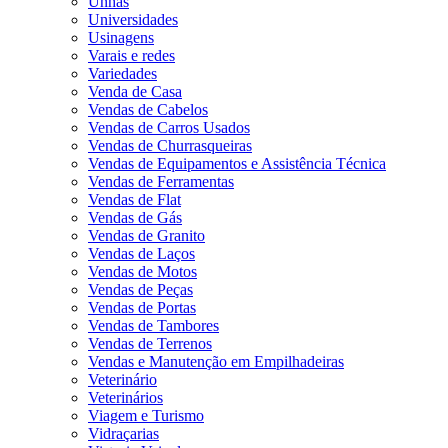
Unhas
Universidades
Usinagens
Varais e redes
Variedades
Venda de Casa
Vendas de Cabelos
Vendas de Carros Usados
Vendas de Churrasqueiras
Vendas de Equipamentos e Assistência Técnica
Vendas de Ferramentas
Vendas de Flat
Vendas de Gás
Vendas de Granito
Vendas de Laços
Vendas de Motos
Vendas de Peças
Vendas de Portas
Vendas de Tambores
Vendas de Terrenos
Vendas e Manutenção em Empilhadeiras
Veterinário
Veterinários
Viagem e Turismo
Vidraçarias