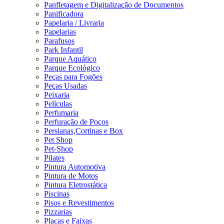
Panfletagem e Digitalização de Documentos
Panificadora
Papelaria / Livraria
Papelarias
Parafusos
Park Infantil
Parque Aquático
Parque Ecológico
Peças para Fogões
Peças Usadas
Peixaria
Películas
Perfumaria
Perfuração de Poços
Persianas,Cortinas e Box
Pet Shop
Pet-Shop
Pilates
Pintura Automotiva
Pintura de Motos
Pintura Eletrostática
Piscinas
Pisos e Revestimentos
Pizzarias
Placas e Faixas