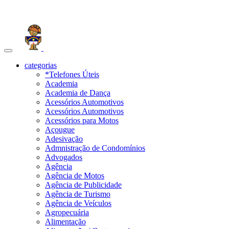
Toggle
navigation
categorias
*Telefones Úteis
Academia
Academia de Dança
Acessórios Automotivos
Acessórios Automotivos
Acessórios para Motos
Açougue
Adesivação
Admnistração de Condomínios
Advogados
Agência
Agência de Motos
Agência de Publicidade
Agência de Turismo
Agência de Veículos
Agropecuária
Alimentação