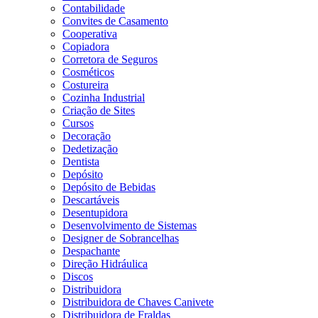
Contabilidade
Convites de Casamento
Cooperativa
Copiadora
Corretora de Seguros
Cosméticos
Costureira
Cozinha Industrial
Criação de Sites
Cursos
Decoração
Dedetização
Dentista
Depósito
Depósito de Bebidas
Descartáveis
Desentupidora
Desenvolvimento de Sistemas
Designer de Sobrancelhas
Despachante
Direção Hidráulica
Discos
Distribuidora
Distribuidora de Chaves Canivete
Distribuidora de Fraldas