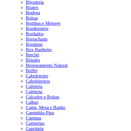
Bijouteria
Boates
Bodega
Bolsas
Bombas e Motores
Bomboniere
Bordados
Borracharia
Boutique
Box Banheiro
Brechó
Brindes
Bronzeamento Natural
Buffet
Cabeleireiro
Cabeleireiros
Cafeteria
Cafeteria
Calçados e Bolsas
Calhas
Cama, Mesa e Banho
Caminhão Pipa
Camisas
Camisetas
Capotaria