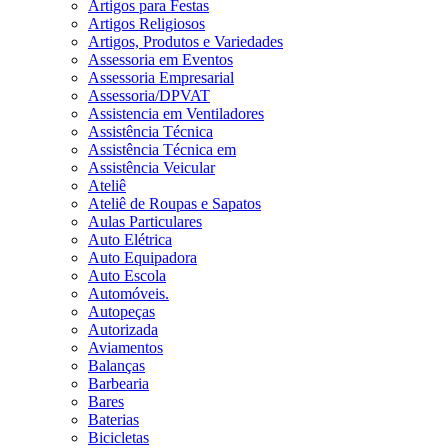
Artigos para Festas
Artigos Religiosos
Artigos, Produtos e Variedades
Assessoria em Eventos
Assessoria Empresarial
Assessoria/DPVAT
Assistencia em Ventiladores
Assistência Técnica
Assistência Técnica em
Assistência Veicular
Ateliê
Ateliê de Roupas e Sapatos
Aulas Particulares
Auto Elétrica
Auto Equipadora
Auto Escola
Automóveis.
Autopeças
Autorizada
Aviamentos
Balanças
Barbearia
Bares
Baterias
Bicicletas