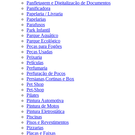
Panfletagem e Digitalização de Documentos
Panificadora
Papelaria / Livraria
Papelarias
Parafusos
Park Infantil
Parque Aquático
Parque Ecológico
Peças para Fogões
Peças Usadas
Peixaria
Películas
Perfumaria
Perfuração de Poços
Persianas,Cortinas e Box
Pet Shop
Pet-Shop
Pilates
Pintura Automotiva
Pintura de Motos
Pintura Eletrostática
Piscinas
Pisos e Revestimentos
Pizzarias
Placas e Faixas