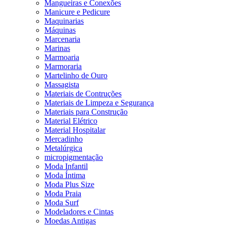
Mangueiras e Conexões
Manicure e Pedicure
Maquinarias
Máquinas
Marcenaria
Marinas
Marmoaria
Marmoraria
Martelinho de Ouro
Massagista
Materiais de Contruções
Materiais de Limpeza e Segurança
Materiais para Construção
Material Elétrico
Material Hospitalar
Mercadinho
Metalúrgica
micropigmentação
Moda Infantil
Moda Íntima
Moda Plus Size
Moda Praia
Moda Surf
Modeladores e Cintas
Moedas Antigas