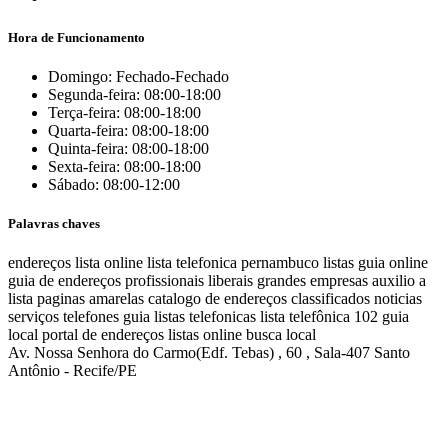
Hora de Funcionamento
Domingo: Fechado-Fechado
Segunda-feira: 08:00-18:00
Terça-feira: 08:00-18:00
Quarta-feira: 08:00-18:00
Quinta-feira: 08:00-18:00
Sexta-feira: 08:00-18:00
Sábado: 08:00-12:00
Palavras chaves
endereços
lista online
lista telefonica
pernambuco listas
guia online
guia de endereços
profissionais liberais
grandes empresas
auxilio a
lista
paginas amarelas
catalogo de endereços
classificados
noticias
serviços
telefones
guia
listas telefonicas
lista telefônica
102
guia
local
portal de endereços
listas online
busca local
Av. Nossa Senhora do Carmo(Edf. Tebas) , 60 , Sala-407 Santo
Antônio - Recife/PE