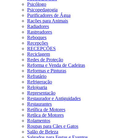
Psicólogo
Psicopedagogia
Purificadores de Água
Rações para Animais
Radiadores
Rastreadores
Reboques
Recepções
RECEPÇÕES
Reciclagem
Redes de Proteção
Reforma e Venda de Cadeiras
Reformas e Pinturas
Refratário
Refrigeração
Relojoaria
Representação
Restaurador e Antiguidades
Restaurantes
Retífica de Motores
Retíica de Motores
Rolamentos
Roupas para Cães e Gatos
Salão de Beleza
Salgados para Festas e Eventos