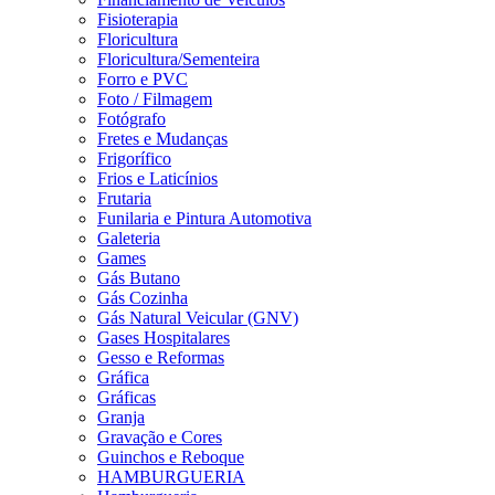
Fisioterapia
Floricultura
Floricultura/Sementeira
Forro e PVC
Foto / Filmagem
Fotógrafo
Fretes e Mudanças
Frigorífico
Frios e Laticínios
Frutaria
Funilaria e Pintura Automotiva
Galeteria
Games
Gás Butano
Gás Cozinha
Gás Natural Veicular (GNV)
Gases Hospitalares
Gesso e Reformas
Gráfica
Gráficas
Granja
Gravação e Cores
Guinchos e Reboque
HAMBURGUERIA