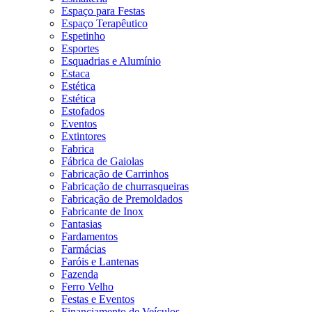
Espaço para Festas
Espaço Terapêutico
Espetinho
Esportes
Esquadrias e Alumínio
Estaca
Estética
Estética
Estofados
Eventos
Extintores
Fabrica
Fábrica de Gaiolas
Fabricação de Carrinhos
Fabricação de churrasqueiras
Fabricação de Premoldados
Fabricante de Inox
Fantasias
Fardamentos
Farmácias
Faróis e Lantenas
Fazenda
Ferro Velho
Festas e Eventos
Financiamento de Veículos