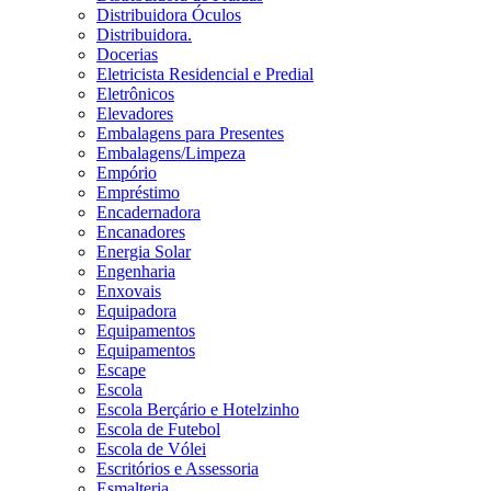
Distribuidora Óculos
Distribuidora.
Docerias
Eletricista Residencial e Predial
Eletrônicos
Elevadores
Embalagens para Presentes
Embalagens/Limpeza
Empório
Empréstimo
Encadernadora
Encanadores
Energia Solar
Engenharia
Enxovais
Equipadora
Equipamentos
Equipamentos
Escape
Escola
Escola Berçário e Hotelzinho
Escola de Futebol
Escola de Vólei
Escritórios e Assessoria
Esmalteria