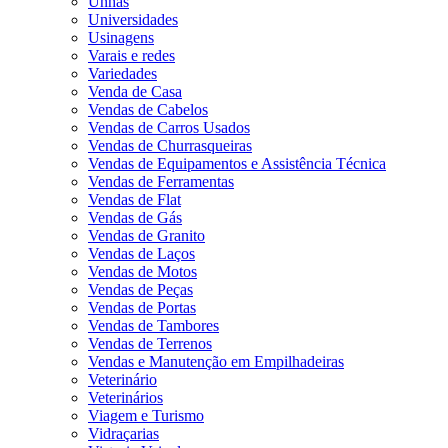
Unhas
Universidades
Usinagens
Varais e redes
Variedades
Venda de Casa
Vendas de Cabelos
Vendas de Carros Usados
Vendas de Churrasqueiras
Vendas de Equipamentos e Assistência Técnica
Vendas de Ferramentas
Vendas de Flat
Vendas de Gás
Vendas de Granito
Vendas de Laços
Vendas de Motos
Vendas de Peças
Vendas de Portas
Vendas de Tambores
Vendas de Terrenos
Vendas e Manutenção em Empilhadeiras
Veterinário
Veterinários
Viagem e Turismo
Vidraçarias