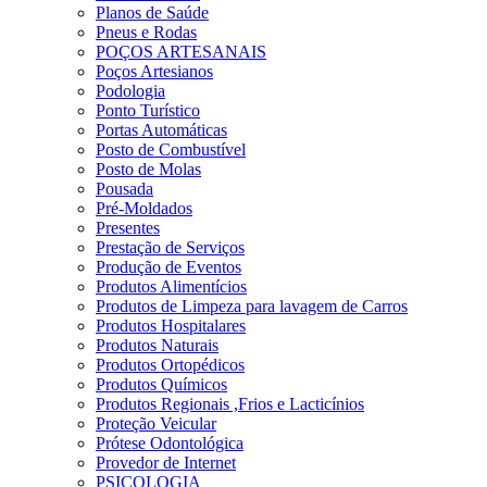
Planos de Saúde
Pneus e Rodas
POÇOS ARTESANAIS
Poços Artesianos
Podologia
Ponto Turístico
Portas Automáticas
Posto de Combustível
Posto de Molas
Pousada
Pré-Moldados
Presentes
Prestação de Serviços
Produção de Eventos
Produtos Alimentícios
Produtos de Limpeza para lavagem de Carros
Produtos Hospitalares
Produtos Naturais
Produtos Ortopédicos
Produtos Químicos
Produtos Regionais ,Frios e Lacticínios
Proteção Veicular
Prótese Odontológica
Provedor de Internet
PSICOLOGIA