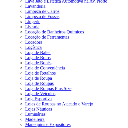
Lava Jato e Estética Automotiva na Av. Norte
Lavanderia
Limpeza de Carros
Limpeza de Fossas
Lingerie
Livraria
Locação de Banheiros Químicos
Locação de Ferramentas
Locadora
Logística
Loja de Ballet
Loja de Bolos
Loja de Bonés
Loja de Conveniência
Loja de Retalhos
Loja de Roupa
Loja de Roupas
Loja de Roupas Plus Size
Loja de Veículos
Loja Esportiva
Lojas de Roupas no Atacado e Varejo
Lojas Náuticas
Luminárias
Madeireira
Manequins e Expositores