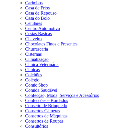
Carimbos
Casa de Frios
Casa de Repouso
Casa do Bolo
Celulares
Centro Automotivo
Cestas Básicas
Chaveiro
Chocolates Finos e Presentes
Churrascaria
Cisternas
Climatização
Clinica Veterinária
Clínicas
Colchões
Colégio
Comic Shop
Comida Saudável
Confecção, Moda, Serviços e Acessórios
Confecções e Bordados
Conserto de Brinquedo
Consertos Câmeras
Consertos de Máquinas
Consertos de Roupas
Consultórios