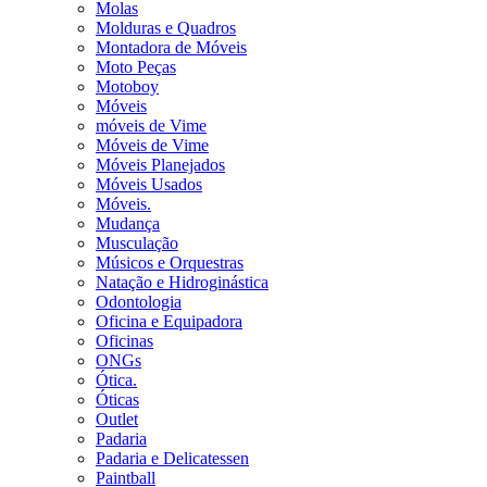
Molas
Molduras e Quadros
Montadora de Móveis
Moto Peças
Motoboy
Móveis
móveis de Vime
Móveis de Vime
Móveis Planejados
Móveis Usados
Móveis.
Mudança
Musculação
Músicos e Orquestras
Natação e Hidroginástica
Odontologia
Oficina e Equipadora
Oficinas
ONGs
Ótica.
Óticas
Outlet
Padaria
Padaria e Delicatessen
Paintball