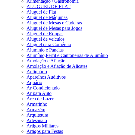
Alimentação / Gastronomia
ALUGUEL DE FLAT
Aluguel de Flat
Aluguel de Máquinas
Aluguel de Mesas e Cadeiras
Aluguel de Mesas para Jogos
Aluguel de Roupas
Aluguel de veículos
Aluguel para Comércio
Alumínio e Panelas
Alumínio,Perfil e Cantoneiras de Alumínio
Amolação e Afiação
Amolação e Afiação de Alicates
Antiquário
Aparelhos Auditivos
Aquário
Ar Condicionado
Ar para Auto
Área de Lazer
Armarinho
Armazém
Arquitetura
Artesanato
Artigos Militares
Artigos para Festas