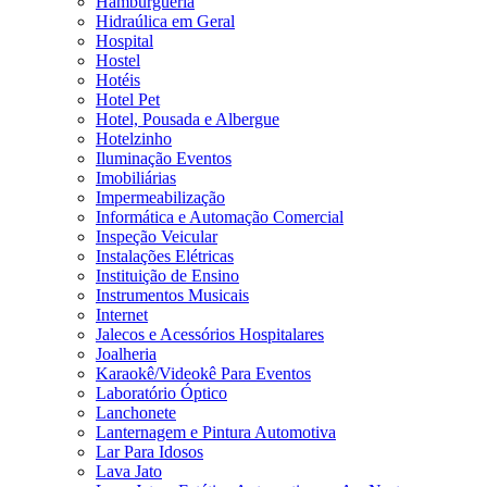
Hamburgueria
Hidraúlica em Geral
Hospital
Hostel
Hotéis
Hotel Pet
Hotel, Pousada e Albergue
Hotelzinho
Iluminação Eventos
Imobiliárias
Impermeabilização
Informática e Automação Comercial
Inspeção Veicular
Instalações Elétricas
Instituição de Ensino
Instrumentos Musicais
Internet
Jalecos e Acessórios Hospitalares
Joalheria
Karaokê/Videokê Para Eventos
Laboratório Óptico
Lanchonete
Lanternagem e Pintura Automotiva
Lar Para Idosos
Lava Jato