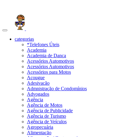
Toggle
navigation
categorias
*Telefones Úteis
Academia
Academia de Dança
Acessórios Automotivos
Acessórios Automotivos
Acessórios para Motos
Açougue
Adesivação
Admnistração de Condomínios
Advogados
Agência
Agência de Motos
Agência de Publicidade
Agência de Turismo
Agência de Veículos
Agropecuária
Alimentação