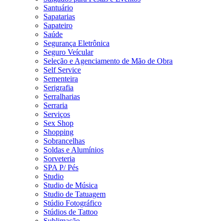
Santuário
Sapatarias
Sapateiro
Saúde
Segurança Eletrônica
Seguro Veícular
Seleção e Agenciamento de Mão de Obra
Self Service
Sementeira
Serigrafia
Serralharias
Serraria
Serviços
Sex Shop
Shopping
Sobrancelhas
Soldas e Alumínios
Sorveteria
SPA P/ Pés
Studio
Studio de Música
Studio de Tatuagem
Stúdio Fotográfico
Stúdios de Tattoo
Sublimação