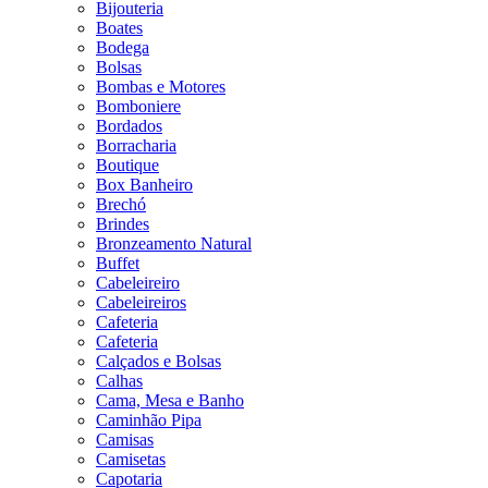
Bijouteria
Boates
Bodega
Bolsas
Bombas e Motores
Bomboniere
Bordados
Borracharia
Boutique
Box Banheiro
Brechó
Brindes
Bronzeamento Natural
Buffet
Cabeleireiro
Cabeleireiros
Cafeteria
Cafeteria
Calçados e Bolsas
Calhas
Cama, Mesa e Banho
Caminhão Pipa
Camisas
Camisetas
Capotaria