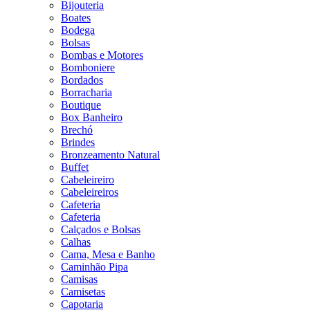
Bijouteria
Boates
Bodega
Bolsas
Bombas e Motores
Bomboniere
Bordados
Borracharia
Boutique
Box Banheiro
Brechó
Brindes
Bronzeamento Natural
Buffet
Cabeleireiro
Cabeleireiros
Cafeteria
Cafeteria
Calçados e Bolsas
Calhas
Cama, Mesa e Banho
Caminhão Pipa
Camisas
Camisetas
Capotaria