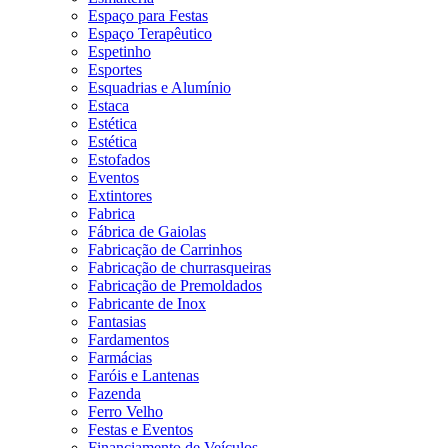
Espaço para Festas
Espaço Terapêutico
Espetinho
Esportes
Esquadrias e Alumínio
Estaca
Estética
Estética
Estofados
Eventos
Extintores
Fabrica
Fábrica de Gaiolas
Fabricação de Carrinhos
Fabricação de churrasqueiras
Fabricação de Premoldados
Fabricante de Inox
Fantasias
Fardamentos
Farmácias
Faróis e Lantenas
Fazenda
Ferro Velho
Festas e Eventos
Financiamento de Veículos