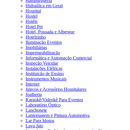
Hamburgueria
Hidraúlica em Geral
Hospital
Hostel
Hotéis
Hotel Pet
Hotel, Pousada e Albergue
Hotelzinho
Iluminação Eventos
Imobiliárias
Impermeabilização
Informática e Automação Comercial
Inspeção Veicular
Instalações Elétricas
Instituição de Ensino
Instrumentos Musicais
Internet
Jalecos e Acessórios Hospitalares
Joalheria
Karaokê/Videokê Para Eventos
Laboratório Óptico
Lanchonete
Lanternagem e Pintura Automotiva
Lar Para Idosos
Lava Jato