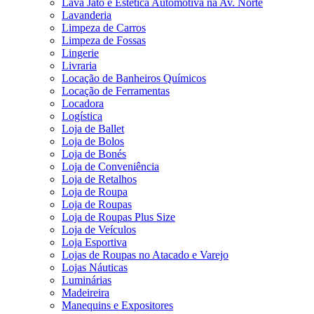
Lava Jato e Estética Automotiva na Av. Norte
Lavanderia
Limpeza de Carros
Limpeza de Fossas
Lingerie
Livraria
Locação de Banheiros Químicos
Locação de Ferramentas
Locadora
Logística
Loja de Ballet
Loja de Bolos
Loja de Bonés
Loja de Conveniência
Loja de Retalhos
Loja de Roupa
Loja de Roupas
Loja de Roupas Plus Size
Loja de Veículos
Loja Esportiva
Lojas de Roupas no Atacado e Varejo
Lojas Náuticas
Luminárias
Madeireira
Manequins e Expositores