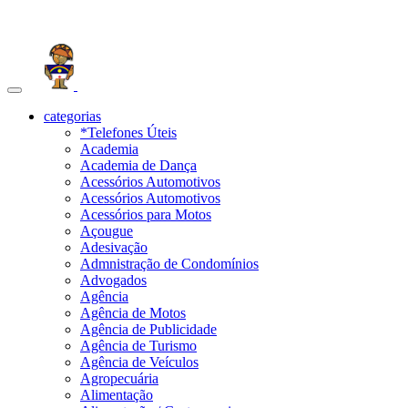
Toggle
navigation
categorias
*Telefones Úteis
Academia
Academia de Dança
Acessórios Automotivos
Acessórios Automotivos
Acessórios para Motos
Açougue
Adesivação
Admnistração de Condomínios
Advogados
Agência
Agência de Motos
Agência de Publicidade
Agência de Turismo
Agência de Veículos
Agropecuária
Alimentação