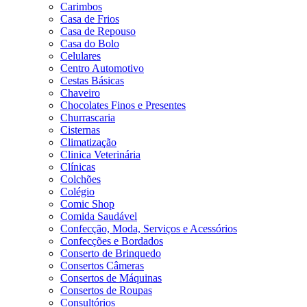
Carimbos
Casa de Frios
Casa de Repouso
Casa do Bolo
Celulares
Centro Automotivo
Cestas Básicas
Chaveiro
Chocolates Finos e Presentes
Churrascaria
Cisternas
Climatização
Clinica Veterinária
Clínicas
Colchões
Colégio
Comic Shop
Comida Saudável
Confecção, Moda, Serviços e Acessórios
Confecções e Bordados
Conserto de Brinquedo
Consertos Câmeras
Consertos de Máquinas
Consertos de Roupas
Consultórios