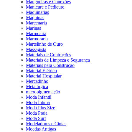
Mangueiras e Conexões
Manicure e Pedicure
Maquinarias
Máquinas
Marcenaria
Marinas
Marmoaria
Marmoraria
Martelinho de Ouro
Massagista
Materiais de Contruções
Materiais de Limpeza e Segurança
Materiais para Construção
Material Elétrico
Material Hospitalar
Mercadinho
Metalúrgica
micropigmentação
Moda Infantil
Moda Íntima
Moda Plus Size
Moda Praia
Moda Surf
Modeladores e Cintas
Moedas Antigas