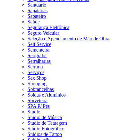
Santuário
Sapatarias
Sapateiro
Saúde
Segurança Eletrônica
Seguro Veícular
Seleção e Agenciamento de Mão de Obra
Self Service
Sementeira
Serigrafia
Serralharias
Serraria
Serviços
Sex Shop
Shopping
Sobrancelhas
Soldas e Alumínios
Sorveteria
SPA P/ Pés
Studio
Studio de Música
Studio de Tatuagem
Stúdio Fotográfico
Stúdios de Tattoo
Sublimação