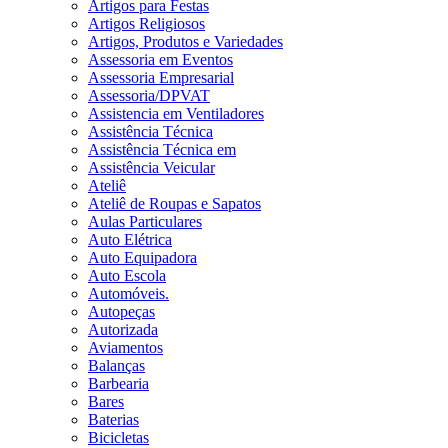
Artigos para Festas
Artigos Religiosos
Artigos, Produtos e Variedades
Assessoria em Eventos
Assessoria Empresarial
Assessoria/DPVAT
Assistencia em Ventiladores
Assistência Técnica
Assistência Técnica em
Assistência Veicular
Ateliê
Ateliê de Roupas e Sapatos
Aulas Particulares
Auto Elétrica
Auto Equipadora
Auto Escola
Automóveis.
Autopeças
Autorizada
Aviamentos
Balanças
Barbearia
Bares
Baterias
Bicicletas