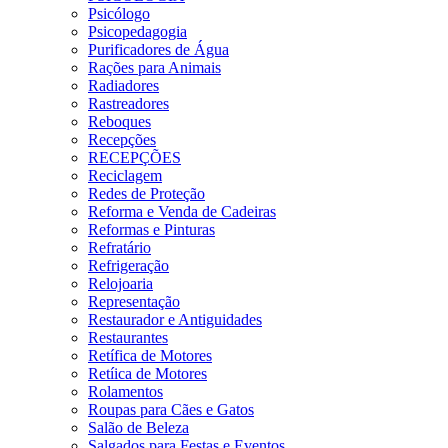
Psicólogo
Psicopedagogia
Purificadores de Água
Rações para Animais
Radiadores
Rastreadores
Reboques
Recepções
RECEPÇÕES
Reciclagem
Redes de Proteção
Reforma e Venda de Cadeiras
Reformas e Pinturas
Refratário
Refrigeração
Relojoaria
Representação
Restaurador e Antiguidades
Restaurantes
Retífica de Motores
Retíica de Motores
Rolamentos
Roupas para Cães e Gatos
Salão de Beleza
Salgados para Festas e Eventos