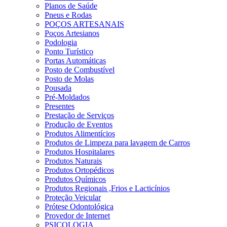
Planos de Saúde
Pneus e Rodas
POÇOS ARTESANAIS
Poços Artesianos
Podologia
Ponto Turístico
Portas Automáticas
Posto de Combustível
Posto de Molas
Pousada
Pré-Moldados
Presentes
Prestação de Serviços
Produção de Eventos
Produtos Alimentícios
Produtos de Limpeza para lavagem de Carros
Produtos Hospitalares
Produtos Naturais
Produtos Ortopédicos
Produtos Químicos
Produtos Regionais ,Frios e Lacticínios
Proteção Veicular
Prótese Odontológica
Provedor de Internet
PSICOLOGIA