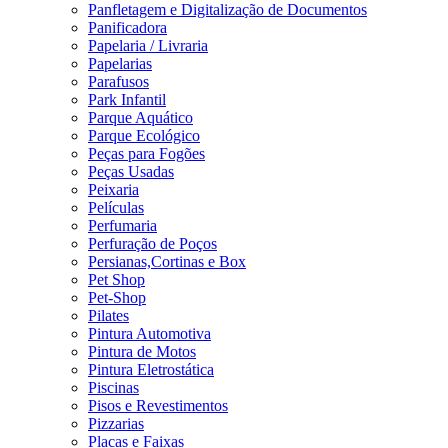
Panfletagem e Digitalização de Documentos
Panificadora
Papelaria / Livraria
Papelarias
Parafusos
Park Infantil
Parque Aquático
Parque Ecológico
Peças para Fogões
Peças Usadas
Peixaria
Películas
Perfumaria
Perfuração de Poços
Persianas,Cortinas e Box
Pet Shop
Pet-Shop
Pilates
Pintura Automotiva
Pintura de Motos
Pintura Eletrostática
Piscinas
Pisos e Revestimentos
Pizzarias
Placas e Faixas