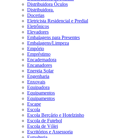
Distribuidora Óculos
Distribuidora.
Docerias
Eletricista Residencial e Predial
Eletrônicos
Elevadores
Embalagens para Presentes
Embalagens/Limpeza
Empório
Empréstimo
Encadernadora
Encanadores
Energia Solar
Engenharia
Enxovais
Equipadora
Equipamentos
Equipamentos
Escape
Escola
Escola Berçário e Hotelzinho
Escola de Futebol
Escola de Vólei
Escritórios e Assessoria
Esmalteria