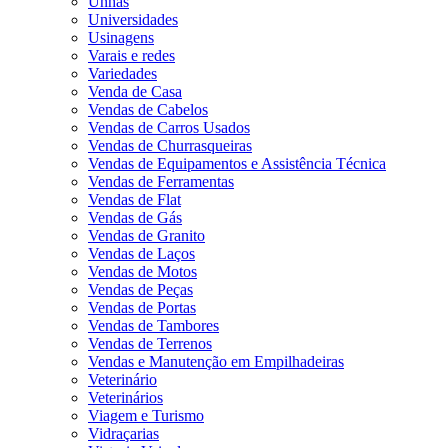
Unhas
Universidades
Usinagens
Varais e redes
Variedades
Venda de Casa
Vendas de Cabelos
Vendas de Carros Usados
Vendas de Churrasqueiras
Vendas de Equipamentos e Assistência Técnica
Vendas de Ferramentas
Vendas de Flat
Vendas de Gás
Vendas de Granito
Vendas de Laços
Vendas de Motos
Vendas de Peças
Vendas de Portas
Vendas de Tambores
Vendas de Terrenos
Vendas e Manutenção em Empilhadeiras
Veterinário
Veterinários
Viagem e Turismo
Vidraçarias