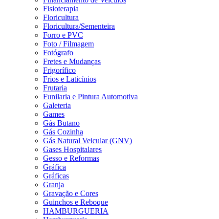
Fisioterapia
Floricultura
Floricultura/Sementeira
Forro e PVC
Foto / Filmagem
Fotógrafo
Fretes e Mudanças
Frigorífico
Frios e Laticínios
Frutaria
Funilaria e Pintura Automotiva
Galeteria
Games
Gás Butano
Gás Cozinha
Gás Natural Veicular (GNV)
Gases Hospitalares
Gesso e Reformas
Gráfica
Gráficas
Granja
Gravação e Cores
Guinchos e Reboque
HAMBURGUERIA