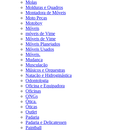
Molas
Molduras e Quadros
Montadora de Móveis
Moto Peças
Motoboy
Móveis
móveis de Vime
Móveis de Vime
Móveis Planejados
Móveis Usados
Móveis.
Mudança
Musculação
Músicos e Orquestras
Natação e Hidroginástica
Odontologia
Oficina e Equipadora
Oficinas
ONGs
Ótica.
Óticas
Outlet
Padaria
Padaria e Delicatessen
Paintball