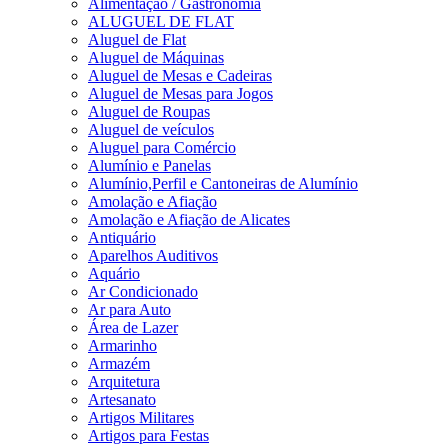
Alimentação / Gastronomia
ALUGUEL DE FLAT
Aluguel de Flat
Aluguel de Máquinas
Aluguel de Mesas e Cadeiras
Aluguel de Mesas para Jogos
Aluguel de Roupas
Aluguel de veículos
Aluguel para Comércio
Alumínio e Panelas
Alumínio,Perfil e Cantoneiras de Alumínio
Amolação e Afiação
Amolação e Afiação de Alicates
Antiquário
Aparelhos Auditivos
Aquário
Ar Condicionado
Ar para Auto
Área de Lazer
Armarinho
Armazém
Arquitetura
Artesanato
Artigos Militares
Artigos para Festas