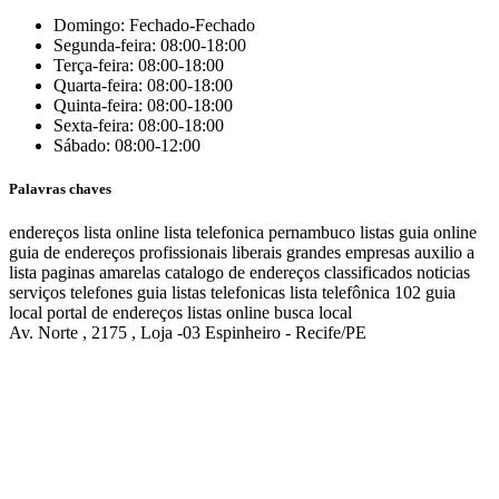
Domingo: Fechado-Fechado
Segunda-feira: 08:00-18:00
Terça-feira: 08:00-18:00
Quarta-feira: 08:00-18:00
Quinta-feira: 08:00-18:00
Sexta-feira: 08:00-18:00
Sábado: 08:00-12:00
Palavras chaves
endereços
lista online
lista telefonica
pernambuco listas
guia online
guia de endereços
profissionais liberais
grandes empresas
auxilio a
lista
paginas amarelas
catalogo de endereços
classificados
noticias
serviços
telefones
guia
listas telefonicas
lista telefônica
102
guia
local
portal de endereços
listas online
busca local
Av. Norte , 2175 , Loja -03 Espinheiro - Recife/PE