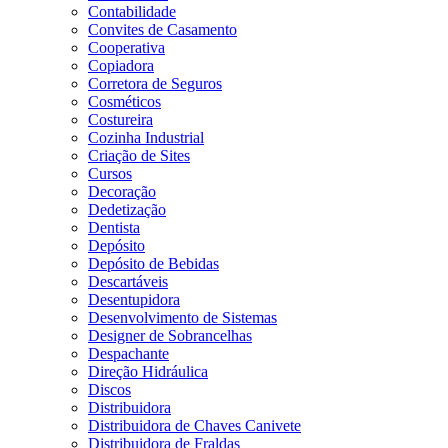
Contabilidade
Convites de Casamento
Cooperativa
Copiadora
Corretora de Seguros
Cosméticos
Costureira
Cozinha Industrial
Criação de Sites
Cursos
Decoração
Dedetização
Dentista
Depósito
Depósito de Bebidas
Descartáveis
Desentupidora
Desenvolvimento de Sistemas
Designer de Sobrancelhas
Despachante
Direção Hidráulica
Discos
Distribuidora
Distribuidora de Chaves Canivete
Distribuidora de Fraldas