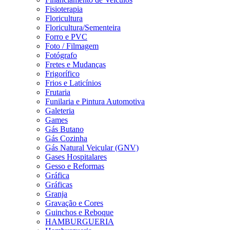
Fisioterapia
Floricultura
Floricultura/Sementeira
Forro e PVC
Foto / Filmagem
Fotógrafo
Fretes e Mudanças
Frigorífico
Frios e Laticínios
Frutaria
Funilaria e Pintura Automotiva
Galeteria
Games
Gás Butano
Gás Cozinha
Gás Natural Veicular (GNV)
Gases Hospitalares
Gesso e Reformas
Gráfica
Gráficas
Granja
Gravação e Cores
Guinchos e Reboque
HAMBURGUERIA