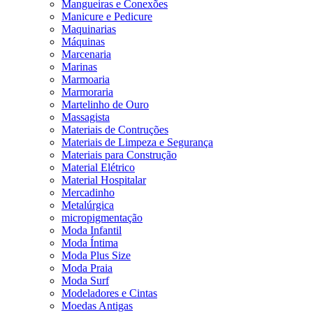
Mangueiras e Conexões
Manicure e Pedicure
Maquinarias
Máquinas
Marcenaria
Marinas
Marmoaria
Marmoraria
Martelinho de Ouro
Massagista
Materiais de Contruções
Materiais de Limpeza e Segurança
Materiais para Construção
Material Elétrico
Material Hospitalar
Mercadinho
Metalúrgica
micropigmentação
Moda Infantil
Moda Íntima
Moda Plus Size
Moda Praia
Moda Surf
Modeladores e Cintas
Moedas Antigas