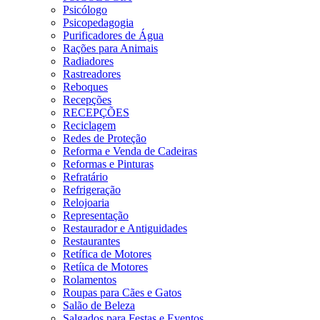
Psicólogo
Psicopedagogia
Purificadores de Água
Rações para Animais
Radiadores
Rastreadores
Reboques
Recepções
RECEPÇÕES
Reciclagem
Redes de Proteção
Reforma e Venda de Cadeiras
Reformas e Pinturas
Refratário
Refrigeração
Relojoaria
Representação
Restaurador e Antiguidades
Restaurantes
Retífica de Motores
Retíica de Motores
Rolamentos
Roupas para Cães e Gatos
Salão de Beleza
Salgados para Festas e Eventos