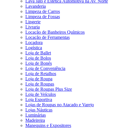
Lava Jato e Estética Automotiva na Av. Norte
Lavanderia
Limpeza de Carros
Limpeza de Fossas
Lingerie
Livraria
Locação de Banheiros Químicos
Locação de Ferramentas
Locadora
Logística
Loja de Ballet
Loja de Bolos
Loja de Bonés
Loja de Conveniência
Loja de Retalhos
Loja de Roupa
Loja de Roupas
Loja de Roupas Plus Size
Loja de Veículos
Loja Esportiva
Lojas de Roupas no Atacado e Varejo
Lojas Náuticas
Luminárias
Madeireira
Manequins e Expositores