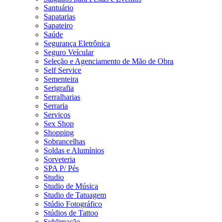
Santuário
Sapatarias
Sapateiro
Saúde
Segurança Eletrônica
Seguro Veícular
Seleção e Agenciamento de Mão de Obra
Self Service
Sementeira
Serigrafia
Serralharias
Serraria
Serviços
Sex Shop
Shopping
Sobrancelhas
Soldas e Alumínios
Sorveteria
SPA P/ Pés
Studio
Studio de Música
Studio de Tatuagem
Stúdio Fotográfico
Stúdios de Tattoo
Sublimação