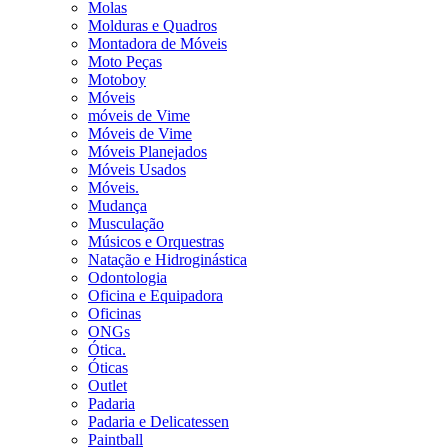
Molas
Molduras e Quadros
Montadora de Móveis
Moto Peças
Motoboy
Móveis
móveis de Vime
Móveis de Vime
Móveis Planejados
Móveis Usados
Móveis.
Mudança
Musculação
Músicos e Orquestras
Natação e Hidroginástica
Odontologia
Oficina e Equipadora
Oficinas
ONGs
Ótica.
Óticas
Outlet
Padaria
Padaria e Delicatessen
Paintball