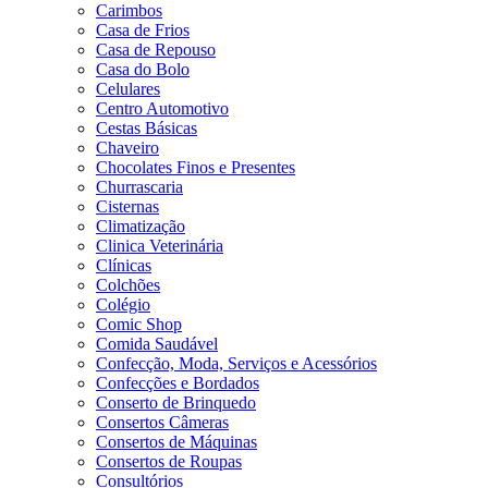
Carimbos
Casa de Frios
Casa de Repouso
Casa do Bolo
Celulares
Centro Automotivo
Cestas Básicas
Chaveiro
Chocolates Finos e Presentes
Churrascaria
Cisternas
Climatização
Clinica Veterinária
Clínicas
Colchões
Colégio
Comic Shop
Comida Saudável
Confecção, Moda, Serviços e Acessórios
Confecções e Bordados
Conserto de Brinquedo
Consertos Câmeras
Consertos de Máquinas
Consertos de Roupas
Consultórios