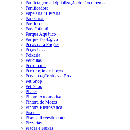
Panfletagem e Digitalização de Documentos
Panificadora
Papelaria / Livraria
Papelarias
Parafusos
Park Infantil
Parque Aquático
Parque Ecológico
Peças para Fogões
Peças Usadas
Peixaria
Películas
Perfumaria
Perfuração de Poços
Persianas,Cortinas e Box
Pet Shop
Pet-Shop
Pilates
Pintura Automotiva
Pintura de Motos
Pintura Eletrostática
Piscinas
Pisos e Revestimentos
Pizzarias
Placas e Faixas