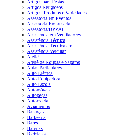
Artigos para Festas
Artigos Religiosos
Artigos, Produtos e Variedades
Assessoria em Eventos
Assessoria Empresarial
Assessoria/DPVAT
Assistencia em Ventiladores
Assistência Técnica
Assistência Técnica em
Assistência Veicular
Ateliê
Ateliê de Roupas e Sapatos
Aulas Particulares
Auto Elétrica
Auto Equipadora
Auto Escola
Automóveis.
Autopeças
Autorizada
Aviamentos
Balanças
Barbearia
Bares
Baterias
Bicicletas