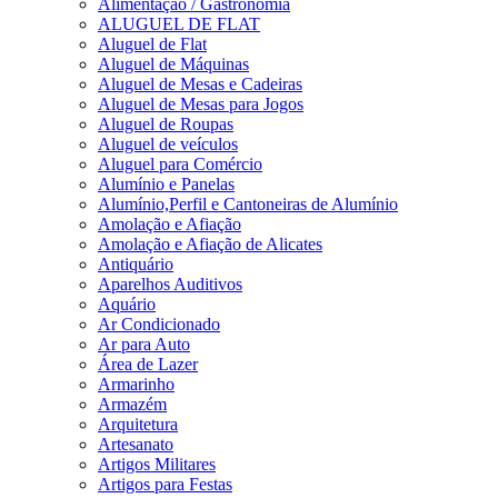
Alimentação / Gastronomia
ALUGUEL DE FLAT
Aluguel de Flat
Aluguel de Máquinas
Aluguel de Mesas e Cadeiras
Aluguel de Mesas para Jogos
Aluguel de Roupas
Aluguel de veículos
Aluguel para Comércio
Alumínio e Panelas
Alumínio,Perfil e Cantoneiras de Alumínio
Amolação e Afiação
Amolação e Afiação de Alicates
Antiquário
Aparelhos Auditivos
Aquário
Ar Condicionado
Ar para Auto
Área de Lazer
Armarinho
Armazém
Arquitetura
Artesanato
Artigos Militares
Artigos para Festas