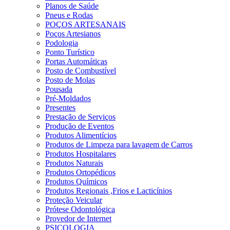
Planos de Saúde
Pneus e Rodas
POÇOS ARTESANAIS
Poços Artesianos
Podologia
Ponto Turístico
Portas Automáticas
Posto de Combustível
Posto de Molas
Pousada
Pré-Moldados
Presentes
Prestação de Serviços
Produção de Eventos
Produtos Alimentícios
Produtos de Limpeza para lavagem de Carros
Produtos Hospitalares
Produtos Naturais
Produtos Ortopédicos
Produtos Químicos
Produtos Regionais ,Frios e Lacticínios
Proteção Veicular
Prótese Odontológica
Provedor de Internet
PSICOLOGIA