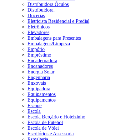
Distribuidora Óculos
Distribuidora.
Docerias
Eletricista Residencial e Predial
Eletrônicos
Elevadores
Embalagens para Presentes
Embalagens/Limpeza
Empório
Empréstimo
Encadernadora
Encanadores
Energia Solar
Engenharia
Enxovais
Equipadora
Equipamentos
Equipamentos
Escape
Escola
Escola Berçário e Hotelzinho
Escola de Futebol
Escola de Vólei
Escritórios e Assessoria
Esmalteria