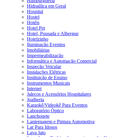
Hamburgueria
Hidraúlica em Geral
Hospital
Hostel
Hotéis
Hotel Pet
Hotel, Pousada e Albergue
Hotelzinho
Iluminação Eventos
Imobiliárias
Impermeabilização
Informática e Automação Comercial
Inspeção Veicular
Instalações Elétricas
Instituição de Ensino
Instrumentos Musicais
Internet
Jalecos e Acessórios Hospitalares
Joalheria
Karaokê/Videokê Para Eventos
Laboratório Óptico
Lanchonete
Lanternagem e Pintura Automotiva
Lar Para Idosos
Lava Jato