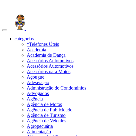
Toggle
navigation
categorias
*Telefones Úteis
Academia
Academia de Dança
Acessórios Automotivos
Acessórios Automotivos
Acessórios para Motos
Açougue
Adesivação
Admnistração de Condomínios
Advogados
Agência
Agência de Motos
Agência de Publicidade
Agência de Turismo
Agência de Veículos
Agropecuária
Alimentação