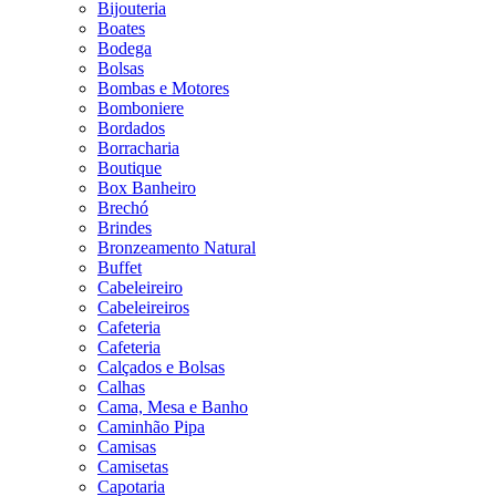
Bijouteria
Boates
Bodega
Bolsas
Bombas e Motores
Bomboniere
Bordados
Borracharia
Boutique
Box Banheiro
Brechó
Brindes
Bronzeamento Natural
Buffet
Cabeleireiro
Cabeleireiros
Cafeteria
Cafeteria
Calçados e Bolsas
Calhas
Cama, Mesa e Banho
Caminhão Pipa
Camisas
Camisetas
Capotaria