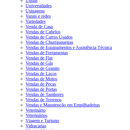
Unhas
Universidades
Usinagens
Varais e redes
Variedades
Venda de Casa
Vendas de Cabelos
Vendas de Carros Usados
Vendas de Churrasqueiras
Vendas de Equipamentos e Assistência Técnica
Vendas de Ferramentas
Vendas de Flat
Vendas de Gás
Vendas de Granito
Vendas de Laços
Vendas de Motos
Vendas de Peças
Vendas de Portas
Vendas de Tambores
Vendas de Terrenos
Vendas e Manutenção em Empilhadeiras
Veterinário
Veterinários
Viagem e Turismo
Vidraçarias