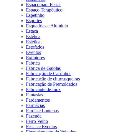
Espaço para Festas
Espaço Terapêutico
Espetinho
Esportes
Esquadrias e Alumínio
Estaca
Estética
Estética
Estofados
Eventos
Extintores
Fabrica
Fábrica de Gaiolas
Fabricação de Carrinhos
Fabricação de churrasqueiras
Fabricação de Premoldados
Fabricante de Inox
Fantasias
Fardamentos
Farmácias
Faróis e Lantenas
Fazenda
Ferro Velho
Festas e Eventos
Financiamento de Veículos