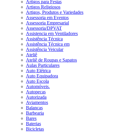
Artigos para Festas
Artigos Religiosos
Artigos, Produtos e Variedades
Assessoria em Eventos
Assessoria Empresarial
Assessoria/DPVAT
Assistencia em Ventiladores
Assistência Técnica
Assistência Técnica em
Assistência Veicular
Ateliê
Ateliê de Roupas e Sapatos
Aulas Particulares
Auto Elétrica
Auto Equipadora
Auto Escola
Automóveis.
Autopeças
Autorizada
Aviamentos
Balanças
Barbearia
Bares
Baterias
Bicicletas