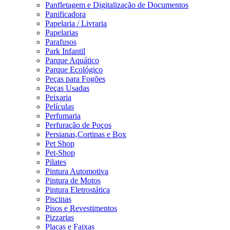
Panfletagem e Digitalização de Documentos
Panificadora
Papelaria / Livraria
Papelarias
Parafusos
Park Infantil
Parque Aquático
Parque Ecológico
Peças para Fogões
Peças Usadas
Peixaria
Películas
Perfumaria
Perfuração de Poços
Persianas,Cortinas e Box
Pet Shop
Pet-Shop
Pilates
Pintura Automotiva
Pintura de Motos
Pintura Eletrostática
Piscinas
Pisos e Revestimentos
Pizzarias
Placas e Faixas