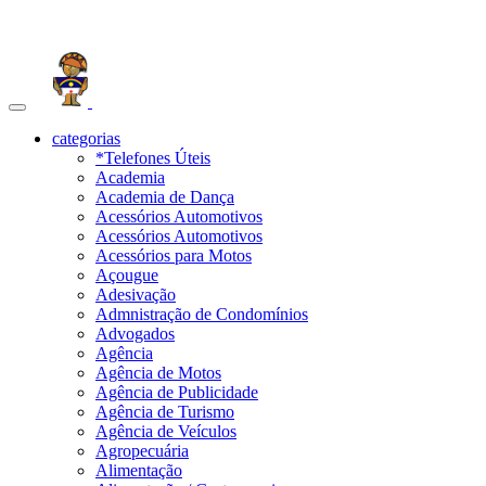
Toggle
navigation
categorias
*Telefones Úteis
Academia
Academia de Dança
Acessórios Automotivos
Acessórios Automotivos
Acessórios para Motos
Açougue
Adesivação
Admnistração de Condomínios
Advogados
Agência
Agência de Motos
Agência de Publicidade
Agência de Turismo
Agência de Veículos
Agropecuária
Alimentação