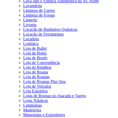
Lava Jato e Estética Automotiva na Av. Norte
Lavanderia
Limpeza de Carros
Limpeza de Fossas
Lingerie
Livraria
Locação de Banheiros Químicos
Locação de Ferramentas
Locadora
Logística
Loja de Ballet
Loja de Bolos
Loja de Bonés
Loja de Conveniência
Loja de Retalhos
Loja de Roupa
Loja de Roupas
Loja de Roupas Plus Size
Loja de Veículos
Loja Esportiva
Lojas de Roupas no Atacado e Varejo
Lojas Náuticas
Luminárias
Madeireira
Manequins e Expositores