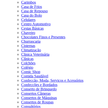
Carimbos
Casa de Frios
Casa de Repouso
Casa do Bolo
Celulares
Centro Automotivo
Cestas Básicas
Chaveiro
Chocolates Finos e Presentes
Churrascaria
Cisternas
Climatização
Clinica Veterinária
Clínicas
Colchões
Colégio
Comic Shop
Comida Saudável
Confecção, Moda, Serviços e Acessórios
Confecções e Bordados
Conserto de Brinquedo
Consertos Câmeras
Consertos de Máquinas
Consertos de Roupas
Consultórios