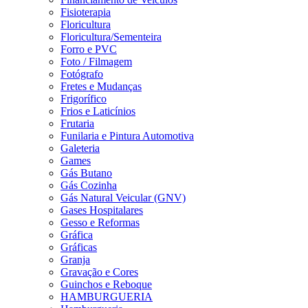
Fisioterapia
Floricultura
Floricultura/Sementeira
Forro e PVC
Foto / Filmagem
Fotógrafo
Fretes e Mudanças
Frigorífico
Frios e Laticínios
Frutaria
Funilaria e Pintura Automotiva
Galeteria
Games
Gás Butano
Gás Cozinha
Gás Natural Veicular (GNV)
Gases Hospitalares
Gesso e Reformas
Gráfica
Gráficas
Granja
Gravação e Cores
Guinchos e Reboque
HAMBURGUERIA