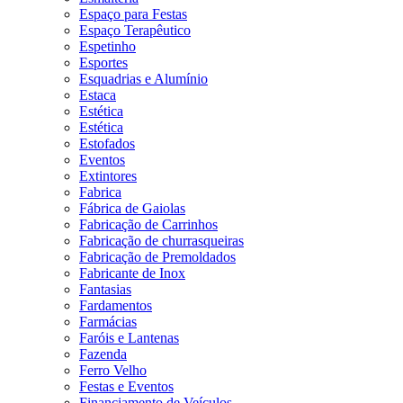
Espaço para Festas
Espaço Terapêutico
Espetinho
Esportes
Esquadrias e Alumínio
Estaca
Estética
Estética
Estofados
Eventos
Extintores
Fabrica
Fábrica de Gaiolas
Fabricação de Carrinhos
Fabricação de churrasqueiras
Fabricação de Premoldados
Fabricante de Inox
Fantasias
Fardamentos
Farmácias
Faróis e Lantenas
Fazenda
Ferro Velho
Festas e Eventos
Financiamento de Veículos