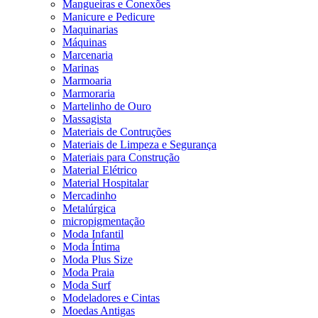
Mangueiras e Conexões
Manicure e Pedicure
Maquinarias
Máquinas
Marcenaria
Marinas
Marmoaria
Marmoraria
Martelinho de Ouro
Massagista
Materiais de Contruções
Materiais de Limpeza e Segurança
Materiais para Construção
Material Elétrico
Material Hospitalar
Mercadinho
Metalúrgica
micropigmentação
Moda Infantil
Moda Íntima
Moda Plus Size
Moda Praia
Moda Surf
Modeladores e Cintas
Moedas Antigas