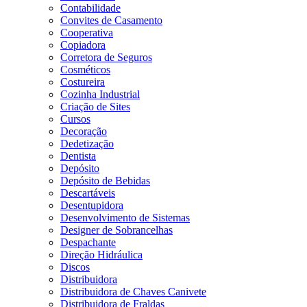
Contabilidade
Convites de Casamento
Cooperativa
Copiadora
Corretora de Seguros
Cosméticos
Costureira
Cozinha Industrial
Criação de Sites
Cursos
Decoração
Dedetização
Dentista
Depósito
Depósito de Bebidas
Descartáveis
Desentupidora
Desenvolvimento de Sistemas
Designer de Sobrancelhas
Despachante
Direção Hidráulica
Discos
Distribuidora
Distribuidora de Chaves Canivete
Distribuidora de Fraldas