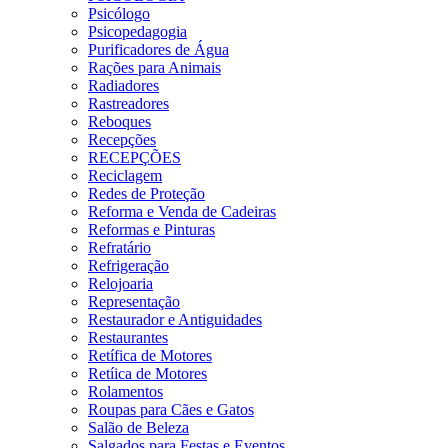
Psicólogo
Psicopedagogia
Purificadores de Água
Rações para Animais
Radiadores
Rastreadores
Reboques
Recepções
RECEPÇÕES
Reciclagem
Redes de Proteção
Reforma e Venda de Cadeiras
Reformas e Pinturas
Refratário
Refrigeração
Relojoaria
Representação
Restaurador e Antiguidades
Restaurantes
Retífica de Motores
Retíica de Motores
Rolamentos
Roupas para Cães e Gatos
Salão de Beleza
Salgados para Festas e Eventos