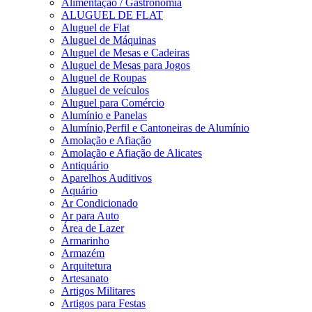
Alimentação / Gastronomia
ALUGUEL DE FLAT
Aluguel de Flat
Aluguel de Máquinas
Aluguel de Mesas e Cadeiras
Aluguel de Mesas para Jogos
Aluguel de Roupas
Aluguel de veículos
Aluguel para Comércio
Alumínio e Panelas
Alumínio,Perfil e Cantoneiras de Alumínio
Amolação e Afiação
Amolação e Afiação de Alicates
Antiquário
Aparelhos Auditivos
Aquário
Ar Condicionado
Ar para Auto
Área de Lazer
Armarinho
Armazém
Arquitetura
Artesanato
Artigos Militares
Artigos para Festas