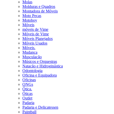
Molas
Molduras e Quadros
Montadora de Móveis
Moto Peças
Motoboy
Móveis
móveis de Vime
Móveis de Vime
Móveis Planejados
Móveis Usados
Móveis.
Mudança
Musculação
Músicos e Orquestras
Natação e Hidroginástica
Odontologia
Oficina e Equipadora
Oficinas
ONGs
Ótica.
Óticas
Outlet
Padaria
Padaria e Delicatessen
Paintball