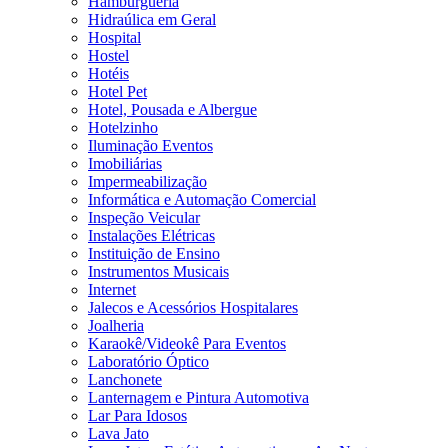
Hamburgueria
Hidraúlica em Geral
Hospital
Hostel
Hotéis
Hotel Pet
Hotel, Pousada e Albergue
Hotelzinho
Iluminação Eventos
Imobiliárias
Impermeabilização
Informática e Automação Comercial
Inspeção Veicular
Instalações Elétricas
Instituição de Ensino
Instrumentos Musicais
Internet
Jalecos e Acessórios Hospitalares
Joalheria
Karaokê/Videokê Para Eventos
Laboratório Óptico
Lanchonete
Lanternagem e Pintura Automotiva
Lar Para Idosos
Lava Jato