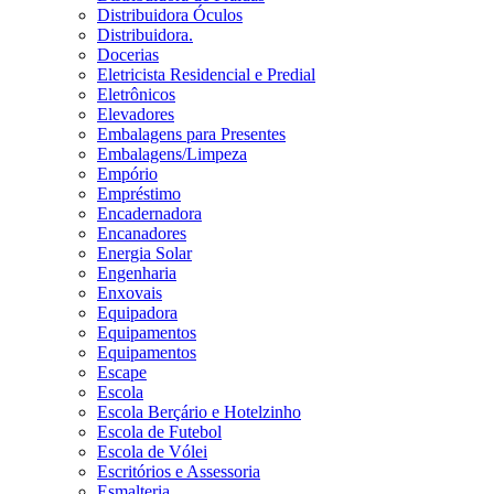
Distribuidora Óculos
Distribuidora.
Docerias
Eletricista Residencial e Predial
Eletrônicos
Elevadores
Embalagens para Presentes
Embalagens/Limpeza
Empório
Empréstimo
Encadernadora
Encanadores
Energia Solar
Engenharia
Enxovais
Equipadora
Equipamentos
Equipamentos
Escape
Escola
Escola Berçário e Hotelzinho
Escola de Futebol
Escola de Vólei
Escritórios e Assessoria
Esmalteria