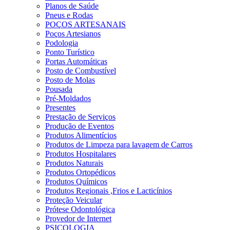
Planos de Saúde
Pneus e Rodas
POÇOS ARTESANAIS
Poços Artesianos
Podologia
Ponto Turístico
Portas Automáticas
Posto de Combustível
Posto de Molas
Pousada
Pré-Moldados
Presentes
Prestação de Serviços
Produção de Eventos
Produtos Alimentícios
Produtos de Limpeza para lavagem de Carros
Produtos Hospitalares
Produtos Naturais
Produtos Ortopédicos
Produtos Químicos
Produtos Regionais ,Frios e Lacticínios
Proteção Veicular
Prótese Odontológica
Provedor de Internet
PSICOLOGIA