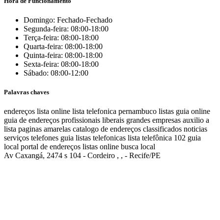
Hora de Funcionamento
Domingo: Fechado-Fechado
Segunda-feira: 08:00-18:00
Terça-feira: 08:00-18:00
Quarta-feira: 08:00-18:00
Quinta-feira: 08:00-18:00
Sexta-feira: 08:00-18:00
Sábado: 08:00-12:00
Palavras chaves
endereços
lista online
lista telefonica
pernambuco listas
guia online
guia de endereços
profissionais liberais
grandes empresas
auxilio a
lista
paginas amarelas
catalogo de endereços
classificados
noticias
serviços
telefones
guia
listas telefonicas
lista telefônica
102
guia
local
portal de endereços
listas online
busca local
Av Caxangá, 2474 s 104 - Cordeiro , , - Recife/PE