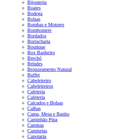
Bijouteria
Boates
Bodega
Bolsas
Bombas e Motores
Bomboniere
Bordados
Borracharia
Boutique
Box Banheiro
Brechó
Brindes
Bronzeamento Natural
Buffet
Cabeleireiro
Cabeleireiros
Cafeteria
Cafeteria
Calçados e Bolsas
Calhas
Cama, Mesa e Banho
Caminhão Pipa
Camisas
Camisetas
Capotaria