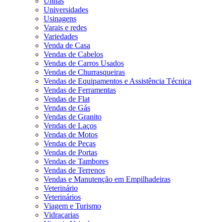
Unhas
Universidades
Usinagens
Varais e redes
Variedades
Venda de Casa
Vendas de Cabelos
Vendas de Carros Usados
Vendas de Churrasqueiras
Vendas de Equipamentos e Assistência Técnica
Vendas de Ferramentas
Vendas de Flat
Vendas de Gás
Vendas de Granito
Vendas de Laços
Vendas de Motos
Vendas de Peças
Vendas de Portas
Vendas de Tambores
Vendas de Terrenos
Vendas e Manutenção em Empilhadeiras
Veterinário
Veterinários
Viagem e Turismo
Vidraçarias