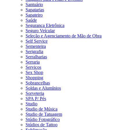
Santuário
Sapatarias
Sapateiro
Saúde
Segurança Eletrônica
Seguro Veícular
Seleção e Agenciamento de Mão de Obra
Self Service
Sementeira
Serigrafia
Serralharias
Serraria
Serviços
Sex Shop
Shopping
Sobrancelhas
Soldas e Alumínios
Sorveteria
SPA P/ Pés
Studio
Studio de Música
Studio de Tatuagem
Stúdio Fotográfico
Stúdios de Tattoo
Sublimação