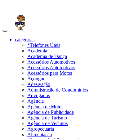
Toggle
navigation
categorias
*Telefones Úteis
Academia
Academia de Dança
Acessórios Automotivos
Acessórios Automotivos
Acessórios para Motos
Açougue
Adesivação
Admnistração de Condomínios
Advogados
Agência
Agência de Motos
Agência de Publicidade
Agência de Turismo
Agência de Veículos
Agropecuária
Alimentação