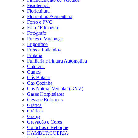
Fisioterapia
Floricultura
Floricultura/Sementeira
Forro e PVC
Foto / Filmagem
Fotógrafo
Fretes e Mudanças
Frigorífico
Frios e Laticínios
Frutaria
Funilaria e Pintura Automotiva
Galeteria
Games
Gás Butano
Gás Cozinha
Gás Natural Veicular (GNV)
Gases Hospitalares
Gesso e Reformas
Gráfica
Gráficas
Granja
Gravação e Cores
Guinchos e Reboque
HAMBURGUERIA