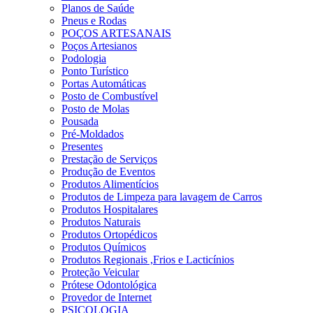
Planos de Saúde
Pneus e Rodas
POÇOS ARTESANAIS
Poços Artesianos
Podologia
Ponto Turístico
Portas Automáticas
Posto de Combustível
Posto de Molas
Pousada
Pré-Moldados
Presentes
Prestação de Serviços
Produção de Eventos
Produtos Alimentícios
Produtos de Limpeza para lavagem de Carros
Produtos Hospitalares
Produtos Naturais
Produtos Ortopédicos
Produtos Químicos
Produtos Regionais ,Frios e Lacticínios
Proteção Veicular
Prótese Odontológica
Provedor de Internet
PSICOLOGIA