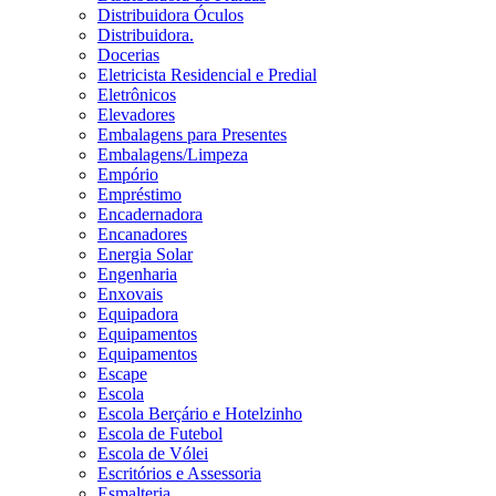
Distribuidora Óculos
Distribuidora.
Docerias
Eletricista Residencial e Predial
Eletrônicos
Elevadores
Embalagens para Presentes
Embalagens/Limpeza
Empório
Empréstimo
Encadernadora
Encanadores
Energia Solar
Engenharia
Enxovais
Equipadora
Equipamentos
Equipamentos
Escape
Escola
Escola Berçário e Hotelzinho
Escola de Futebol
Escola de Vólei
Escritórios e Assessoria
Esmalteria