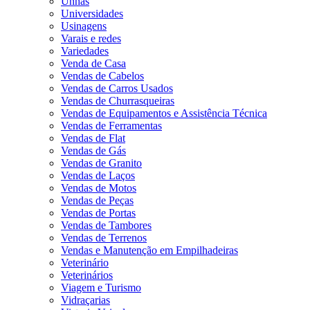
Unhas
Universidades
Usinagens
Varais e redes
Variedades
Venda de Casa
Vendas de Cabelos
Vendas de Carros Usados
Vendas de Churrasqueiras
Vendas de Equipamentos e Assistência Técnica
Vendas de Ferramentas
Vendas de Flat
Vendas de Gás
Vendas de Granito
Vendas de Laços
Vendas de Motos
Vendas de Peças
Vendas de Portas
Vendas de Tambores
Vendas de Terrenos
Vendas e Manutenção em Empilhadeiras
Veterinário
Veterinários
Viagem e Turismo
Vidraçarias