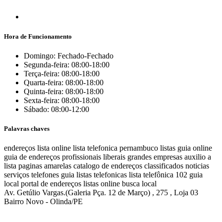
Hora de Funcionamento
Domingo: Fechado-Fechado
Segunda-feira: 08:00-18:00
Terça-feira: 08:00-18:00
Quarta-feira: 08:00-18:00
Quinta-feira: 08:00-18:00
Sexta-feira: 08:00-18:00
Sábado: 08:00-12:00
Palavras chaves
endereços
lista online
lista telefonica
pernambuco listas
guia online
guia de endereços
profissionais liberais
grandes empresas
auxilio a
lista
paginas amarelas
catalogo de endereços
classificados
noticias
serviços
telefones
guia
listas telefonicas
lista telefônica
102
guia
local
portal de endereços
listas online
busca local
Av. Getúlio Vargas.(Galeria Pça. 12 de Março) , 275 , Loja 03
Bairro Novo - Olinda/PE