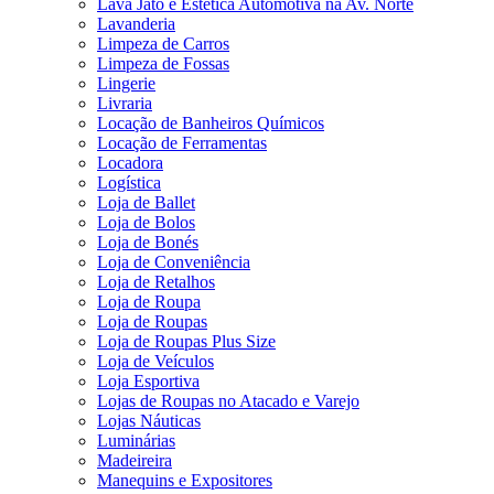
Lava Jato e Estética Automotiva na Av. Norte
Lavanderia
Limpeza de Carros
Limpeza de Fossas
Lingerie
Livraria
Locação de Banheiros Químicos
Locação de Ferramentas
Locadora
Logística
Loja de Ballet
Loja de Bolos
Loja de Bonés
Loja de Conveniência
Loja de Retalhos
Loja de Roupa
Loja de Roupas
Loja de Roupas Plus Size
Loja de Veículos
Loja Esportiva
Lojas de Roupas no Atacado e Varejo
Lojas Náuticas
Luminárias
Madeireira
Manequins e Expositores