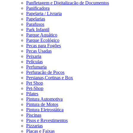
Panfletagem e Digitalização de Documentos
Panificadora
Papelaria / Livraria
Papelarias
Parafusos
Park Infantil
Parque Aquático
Parque Ecológico
Peças para Fogões
Peças Usadas
Peixaria
Películas
Perfumaria
Perfuração de Poços
Persianas,Cortinas e Box
Pet Shop
Pet-Shop
Pilates
Pintura Automotiva
Pintura de Motos
Pintura Eletrostática
Piscinas
Pisos e Revestimentos
Pizzarias
Placas e Faixas