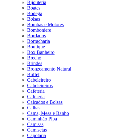
Bijouteria
Boates
Bodega
Bolsas
Bombas e Motores
Bomboniere
Bordados
Borracharia
Boutique
Box Banheiro
Brechó
Brindes
Bronzeamento Natural
Buffet
Cabeleireiro
Cabeleireiros
Cafeteria
Cafeteria
Calçados e Bolsas
Calhas
Cama, Mesa e Banho
Caminhão Pipa
Camisas
Camisetas
Capotaria