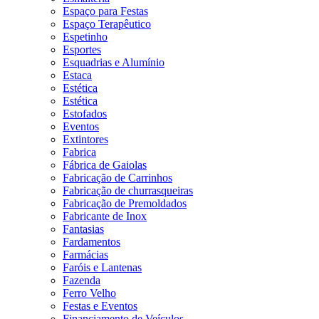
Espaço para Festas
Espaço Terapêutico
Espetinho
Esportes
Esquadrias e Alumínio
Estaca
Estética
Estética
Estofados
Eventos
Extintores
Fabrica
Fábrica de Gaiolas
Fabricação de Carrinhos
Fabricação de churrasqueiras
Fabricação de Premoldados
Fabricante de Inox
Fantasias
Fardamentos
Farmácias
Faróis e Lantenas
Fazenda
Ferro Velho
Festas e Eventos
Financiamento de Veículos