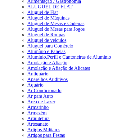
Alimentação / Gastronomia
ALUGUEL DE FLAT
Aluguel de Flat
Aluguel de Máquinas
Aluguel de Mesas e Cadeiras
Aluguel de Mesas para Jogos
Aluguel de Roupas
Aluguel de veículos
Aluguel para Comércio
Alumínio e Panelas
Alumínio,Perfil e Cantoneiras de Alumínio
Amolação e Afiação
Amolação e Afiação de Alicates
Antiquário
Aparelhos Auditivos
Aquário
Ar Condicionado
Ar para Auto
Área de Lazer
Armarinho
Armazém
Arquitetura
Artesanato
Artigos Militares
Artigos para Festas