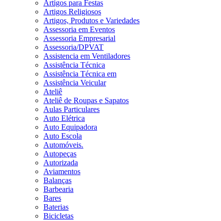
Artigos para Festas
Artigos Religiosos
Artigos, Produtos e Variedades
Assessoria em Eventos
Assessoria Empresarial
Assessoria/DPVAT
Assistencia em Ventiladores
Assistência Técnica
Assistência Técnica em
Assistência Veicular
Ateliê
Ateliê de Roupas e Sapatos
Aulas Particulares
Auto Elétrica
Auto Equipadora
Auto Escola
Automóveis.
Autopeças
Autorizada
Aviamentos
Balanças
Barbearia
Bares
Baterias
Bicicletas