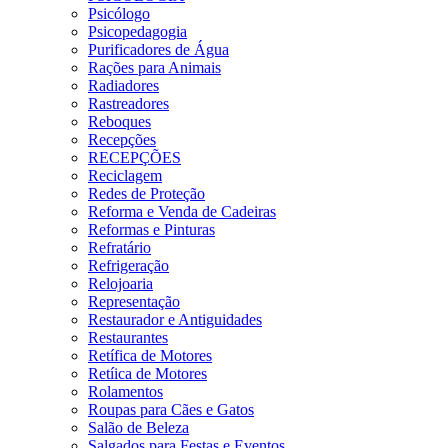
Psicólogo
Psicopedagogia
Purificadores de Água
Rações para Animais
Radiadores
Rastreadores
Reboques
Recepções
RECEPÇÕES
Reciclagem
Redes de Proteção
Reforma e Venda de Cadeiras
Reformas e Pinturas
Refratário
Refrigeração
Relojoaria
Representação
Restaurador e Antiguidades
Restaurantes
Retífica de Motores
Retíica de Motores
Rolamentos
Roupas para Cães e Gatos
Salão de Beleza
Salgados para Festas e Eventos