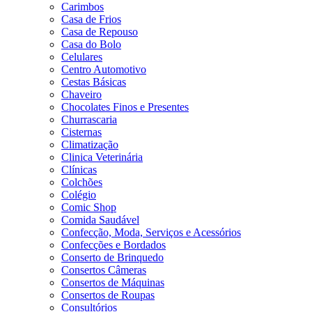
Carimbos
Casa de Frios
Casa de Repouso
Casa do Bolo
Celulares
Centro Automotivo
Cestas Básicas
Chaveiro
Chocolates Finos e Presentes
Churrascaria
Cisternas
Climatização
Clinica Veterinária
Clínicas
Colchões
Colégio
Comic Shop
Comida Saudável
Confecção, Moda, Serviços e Acessórios
Confecções e Bordados
Conserto de Brinquedo
Consertos Câmeras
Consertos de Máquinas
Consertos de Roupas
Consultórios