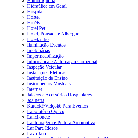
Hamburgueria
Hidraúlica em Geral
Hospital
Hostel
Hotéis
Hotel Pet
Hotel, Pousada e Albergue
Hotelzinho
Iluminação Eventos
Imobiliárias
Impermeabilização
Informática e Automação Comercial
Inspeção Veicular
Instalações Elétricas
Instituição de Ensino
Instrumentos Musicais
Internet
Jalecos e Acessórios Hospitalares
Joalheria
Karaokê/Videokê Para Eventos
Laboratório Óptico
Lanchonete
Lanternagem e Pintura Automotiva
Lar Para Idosos
Lava Jato