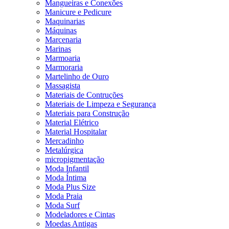
Mangueiras e Conexões
Manicure e Pedicure
Maquinarias
Máquinas
Marcenaria
Marinas
Marmoaria
Marmoraria
Martelinho de Ouro
Massagista
Materiais de Contruções
Materiais de Limpeza e Segurança
Materiais para Construção
Material Elétrico
Material Hospitalar
Mercadinho
Metalúrgica
micropigmentação
Moda Infantil
Moda Íntima
Moda Plus Size
Moda Praia
Moda Surf
Modeladores e Cintas
Moedas Antigas