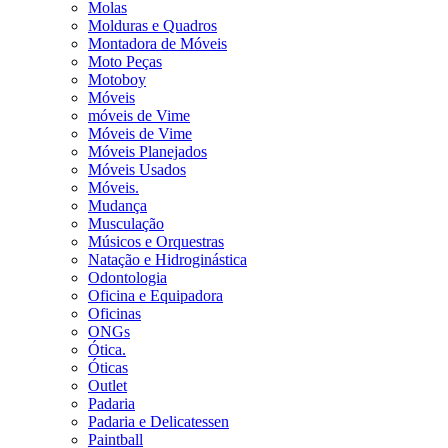
Molas
Molduras e Quadros
Montadora de Móveis
Moto Peças
Motoboy
Móveis
móveis de Vime
Móveis de Vime
Móveis Planejados
Móveis Usados
Móveis.
Mudança
Musculação
Músicos e Orquestras
Natação e Hidroginástica
Odontologia
Oficina e Equipadora
Oficinas
ONGs
Ótica.
Óticas
Outlet
Padaria
Padaria e Delicatessen
Paintball