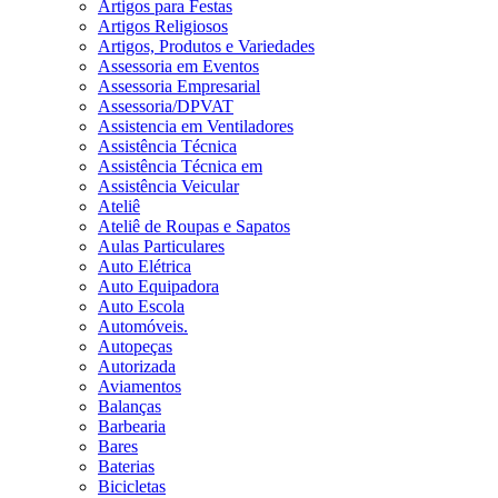
Artigos para Festas
Artigos Religiosos
Artigos, Produtos e Variedades
Assessoria em Eventos
Assessoria Empresarial
Assessoria/DPVAT
Assistencia em Ventiladores
Assistência Técnica
Assistência Técnica em
Assistência Veicular
Ateliê
Ateliê de Roupas e Sapatos
Aulas Particulares
Auto Elétrica
Auto Equipadora
Auto Escola
Automóveis.
Autopeças
Autorizada
Aviamentos
Balanças
Barbearia
Bares
Baterias
Bicicletas