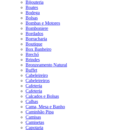
Bijouteria
Boates
Bodega
Bolsas
Bombas e Motores
Bomboniere
Bordados
Borracharia
Boutique
Box Banheiro
Brechó
Brindes
Bronzeamento Natural
Buffet
Cabeleireiro
Cabeleireiros
Cafeteria
Cafeteria
Calçados e Bolsas
Calhas
Cama, Mesa e Banho
Caminhão Pipa
Camisas
Camisetas
Capotaria