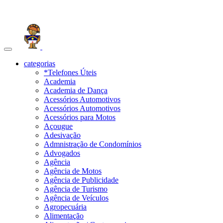
Toggle
navigation
categorias
*Telefones Úteis
Academia
Academia de Dança
Acessórios Automotivos
Acessórios Automotivos
Acessórios para Motos
Açougue
Adesivação
Admnistração de Condomínios
Advogados
Agência
Agência de Motos
Agência de Publicidade
Agência de Turismo
Agência de Veículos
Agropecuária
Alimentação