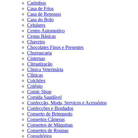
Carimbos
Casa de Frios
Casa de Repouso
Casa do Bolo
Celulares
Centro Automotivo
Cestas Básicas
Chaveiro
Chocolates Finos e Presentes
Churrascaria
Cisternas
Climatização
Clinica Veterinária
Clínicas
Colchões
Colégio
Comic Shop
Comida Saudável
Confecção, Moda, Serviços e Acessórios
Confecções e Bordados
Conserto de Brinquedo
Consertos Câmeras
Consertos de Máquinas
Consertos de Roupas
Consultórios