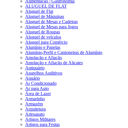
Alimentação / Gastronomia
ALUGUEL DE FLAT
Aluguel de Flat
Aluguel de Máquinas
Aluguel de Mesas e Cadeiras
Aluguel de Mesas para Jogos
Aluguel de Roupas
Aluguel de veículos
Aluguel para Comércio
Alumínio e Panelas
Alumínio,Perfil e Cantoneiras de Alumínio
Amolação e Afiação
Amolação e Afiação de Alicates
Antiquário
Aparelhos Auditivos
Aquário
Ar Condicionado
Ar para Auto
Área de Lazer
Armarinho
Armazém
Arquitetura
Artesanato
Artigos Militares
Artigos para Festas