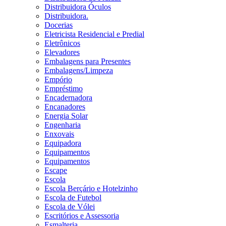
Distribuidora Óculos
Distribuidora.
Docerias
Eletricista Residencial e Predial
Eletrônicos
Elevadores
Embalagens para Presentes
Embalagens/Limpeza
Empório
Empréstimo
Encadernadora
Encanadores
Energia Solar
Engenharia
Enxovais
Equipadora
Equipamentos
Equipamentos
Escape
Escola
Escola Berçário e Hotelzinho
Escola de Futebol
Escola de Vólei
Escritórios e Assessoria
Esmalteria