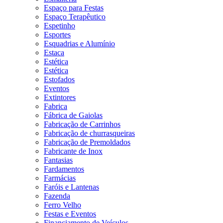
Espaço para Festas
Espaço Terapêutico
Espetinho
Esportes
Esquadrias e Alumínio
Estaca
Estética
Estética
Estofados
Eventos
Extintores
Fabrica
Fábrica de Gaiolas
Fabricação de Carrinhos
Fabricação de churrasqueiras
Fabricação de Premoldados
Fabricante de Inox
Fantasias
Fardamentos
Farmácias
Faróis e Lantenas
Fazenda
Ferro Velho
Festas e Eventos
Financiamento de Veículos