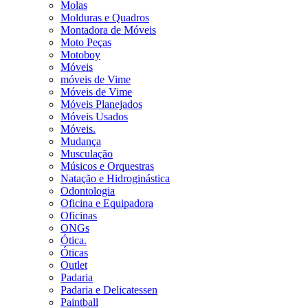
Molas
Molduras e Quadros
Montadora de Móveis
Moto Peças
Motoboy
Móveis
móveis de Vime
Móveis de Vime
Móveis Planejados
Móveis Usados
Móveis.
Mudança
Musculação
Músicos e Orquestras
Natação e Hidroginástica
Odontologia
Oficina e Equipadora
Oficinas
ONGs
Ótica.
Óticas
Outlet
Padaria
Padaria e Delicatessen
Paintball