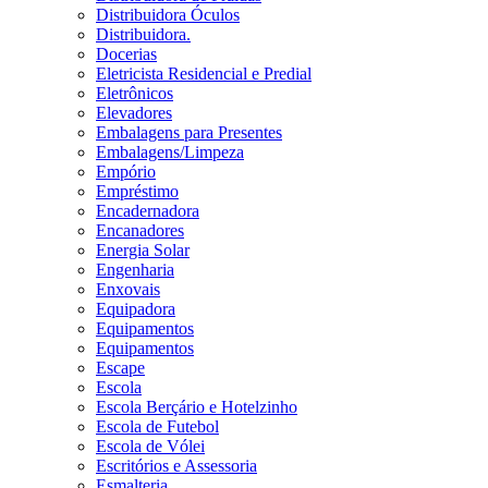
Distribuidora Óculos
Distribuidora.
Docerias
Eletricista Residencial e Predial
Eletrônicos
Elevadores
Embalagens para Presentes
Embalagens/Limpeza
Empório
Empréstimo
Encadernadora
Encanadores
Energia Solar
Engenharia
Enxovais
Equipadora
Equipamentos
Equipamentos
Escape
Escola
Escola Berçário e Hotelzinho
Escola de Futebol
Escola de Vólei
Escritórios e Assessoria
Esmalteria