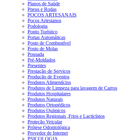
Planos de Saúde
Pneus e Rodas
POÇOS ARTESANAIS
Poços Artesianos
Podologia
Ponto Turístico
Portas Automáticas
Posto de Combustível
Posto de Molas
Pousada
Pré-Moldados
Presentes
Prestação de Serviços
Produção de Eventos
Produtos Alimentícios
Produtos de Limpeza para lavagem de Carros
Produtos Hospitalares
Produtos Naturais
Produtos Ortopédicos
Produtos Químicos
Produtos Regionais ,Frios e Lacticínios
Proteção Veicular
Prótese Odontológica
Provedor de Internet
PSICOLOGIA