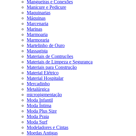
Mangueiras e Conexões
Manicure e Pedicure
Maquinarias
Máquinas
Marcenaria
Marinas
Marmoaria
Marmoraria
Martelinho de Ouro
Massagista
Materiais de Contruções
Materiais de Limpeza e Segurança
Materiais para Construção
Material Elétrico
Material Hospitalar
Mercadinho
Metalúrgica
micropigmentação
Moda Infantil
Moda Íntima
Moda Plus Size
Moda Praia
Moda Surf
Modeladores e Cintas
Moedas Antigas