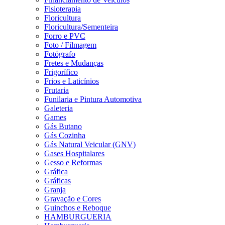
Fisioterapia
Floricultura
Floricultura/Sementeira
Forro e PVC
Foto / Filmagem
Fotógrafo
Fretes e Mudanças
Frigorífico
Frios e Laticínios
Frutaria
Funilaria e Pintura Automotiva
Galeteria
Games
Gás Butano
Gás Cozinha
Gás Natural Veicular (GNV)
Gases Hospitalares
Gesso e Reformas
Gráfica
Gráficas
Granja
Gravação e Cores
Guinchos e Reboque
HAMBURGUERIA