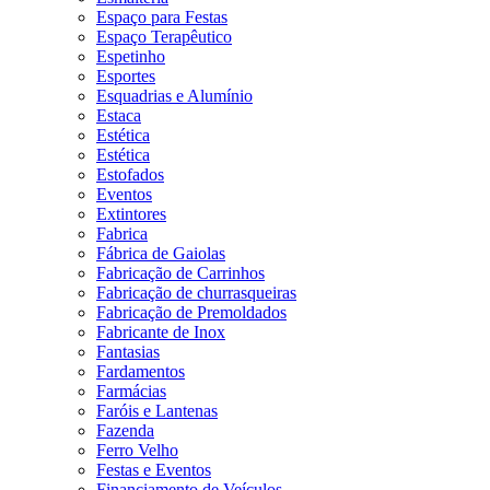
Espaço para Festas
Espaço Terapêutico
Espetinho
Esportes
Esquadrias e Alumínio
Estaca
Estética
Estética
Estofados
Eventos
Extintores
Fabrica
Fábrica de Gaiolas
Fabricação de Carrinhos
Fabricação de churrasqueiras
Fabricação de Premoldados
Fabricante de Inox
Fantasias
Fardamentos
Farmácias
Faróis e Lantenas
Fazenda
Ferro Velho
Festas e Eventos
Financiamento de Veículos