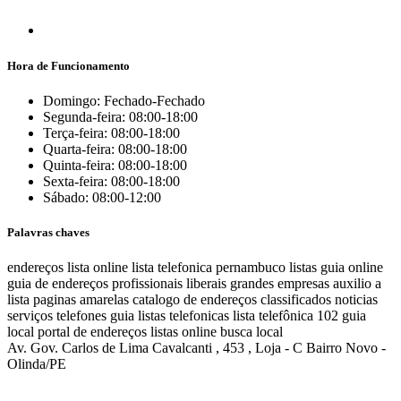
Hora de Funcionamento
Domingo: Fechado-Fechado
Segunda-feira: 08:00-18:00
Terça-feira: 08:00-18:00
Quarta-feira: 08:00-18:00
Quinta-feira: 08:00-18:00
Sexta-feira: 08:00-18:00
Sábado: 08:00-12:00
Palavras chaves
endereços
lista online
lista telefonica
pernambuco listas
guia online
guia de endereços
profissionais liberais
grandes empresas
auxilio a
lista
paginas amarelas
catalogo de endereços
classificados
noticias
serviços
telefones
guia
listas telefonicas
lista telefônica
102
guia
local
portal de endereços
listas online
busca local
Av. Gov. Carlos de Lima Cavalcanti , 453 , Loja - C Bairro Novo -
Olinda/PE