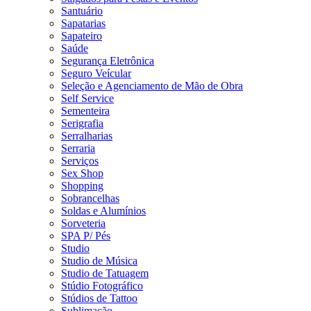
Santuário
Sapatarias
Sapateiro
Saúde
Segurança Eletrônica
Seguro Veícular
Seleção e Agenciamento de Mão de Obra
Self Service
Sementeira
Serigrafia
Serralharias
Serraria
Serviços
Sex Shop
Shopping
Sobrancelhas
Soldas e Alumínios
Sorveteria
SPA P/ Pés
Studio
Studio de Música
Studio de Tatuagem
Stúdio Fotográfico
Stúdios de Tattoo
Sublimação