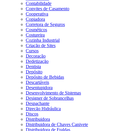
Contabilidade
Convites de Casamento
Cooperativa
Copiadora
Corretora de Seguros
Cosméticos
Costureira
Cozinha Industrial
Criação de Sites
Cursos
Decoração
Dedetização
Dentista
Depósito
Depósito de Bebidas
Descartáveis
Desentupidora
Desenvolvimento de Sistemas
Designer de Sobrancelhas
Despachante
Direção Hidráulica
Discos
Distribuidora
Distribuidora de Chaves Canivete
Distribuidora de Fraldas