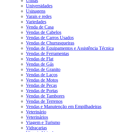
Unhas
Universidades
Usinagens
Varais e redes
Variedades
Venda de Casa
Vendas de Cabelos
Vendas de Carros Usados
Vendas de Churrasqueiras
Vendas de Equipamentos e Assistência Técnica
Vendas de Ferramentas
Vendas de Flat
Vendas de Gás
Vendas de Granito
Vendas de Laços
Vendas de Motos
Vendas de Peças
Vendas de Portas
Vendas de Tambores
Vendas de Terrenos
Vendas e Manutenção em Empilhadeiras
Veterinário
Veterinários
Viagem e Turismo
Vidraçarias