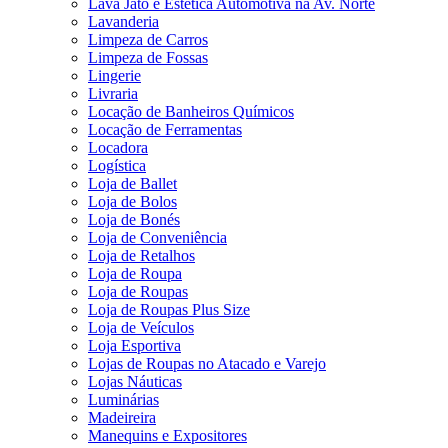
Lava Jato e Estética Automotiva na Av. Norte
Lavanderia
Limpeza de Carros
Limpeza de Fossas
Lingerie
Livraria
Locação de Banheiros Químicos
Locação de Ferramentas
Locadora
Logística
Loja de Ballet
Loja de Bolos
Loja de Bonés
Loja de Conveniência
Loja de Retalhos
Loja de Roupa
Loja de Roupas
Loja de Roupas Plus Size
Loja de Veículos
Loja Esportiva
Lojas de Roupas no Atacado e Varejo
Lojas Náuticas
Luminárias
Madeireira
Manequins e Expositores