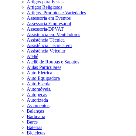
Artigos para Festas
Artigos Religiosos
Artigos, Produtos e Variedades
Assessoria em Eventos
Assessoria Empresarial
Assessoria/DPVAT
Assistencia em Ventiladores
Assistência Técnica
Assistência Técnica em
Assistência Veicular
Ateliê
Ateliê de Roupas e Sapatos
Aulas Particulares
Auto Elétrica
Auto Equipadora
Auto Escola
Automóveis.
Autopeças
Autorizada
Aviamentos
Balanças
Barbearia
Bares
Baterias
Bicicletas