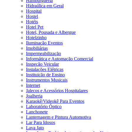
Hamburgueria
Hidraúlica em Geral
Hospital
Hostel
Hotéis
Hotel Pet
Hotel, Pousada e Albergue
Hotelzinho
Iluminação Eventos
Imobiliárias
Impermeabilização
Informática e Automação Comercial
Inspeção Veicular
Instalações Elétricas
Instituição de Ensino
Instrumentos Musicais
Internet
Jalecos e Acessórios Hospitalares
Joalheria
Karaokê/Videokê Para Eventos
Laboratório Óptico
Lanchonete
Lanternagem e Pintura Automotiva
Lar Para Idosos
Lava Jato