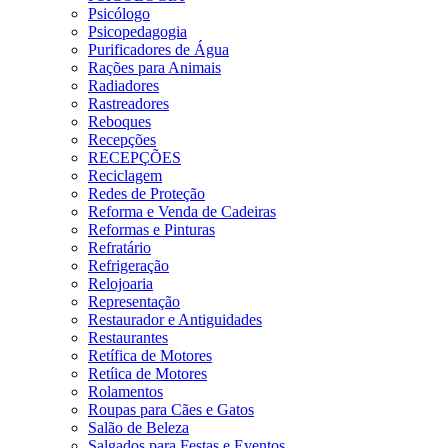
Psicólogo
Psicopedagogia
Purificadores de Água
Rações para Animais
Radiadores
Rastreadores
Reboques
Recepções
RECEPÇÕES
Reciclagem
Redes de Proteção
Reforma e Venda de Cadeiras
Reformas e Pinturas
Refratário
Refrigeração
Relojoaria
Representação
Restaurador e Antiguidades
Restaurantes
Retífica de Motores
Retíica de Motores
Rolamentos
Roupas para Cães e Gatos
Salão de Beleza
Salgados para Festas e Eventos