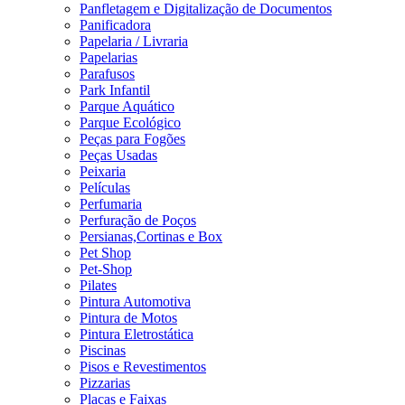
Panfletagem e Digitalização de Documentos
Panificadora
Papelaria / Livraria
Papelarias
Parafusos
Park Infantil
Parque Aquático
Parque Ecológico
Peças para Fogões
Peças Usadas
Peixaria
Películas
Perfumaria
Perfuração de Poços
Persianas,Cortinas e Box
Pet Shop
Pet-Shop
Pilates
Pintura Automotiva
Pintura de Motos
Pintura Eletrostática
Piscinas
Pisos e Revestimentos
Pizzarias
Placas e Faixas