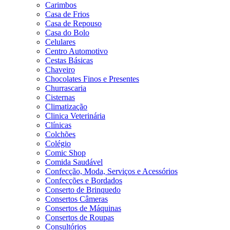
Carimbos
Casa de Frios
Casa de Repouso
Casa do Bolo
Celulares
Centro Automotivo
Cestas Básicas
Chaveiro
Chocolates Finos e Presentes
Churrascaria
Cisternas
Climatização
Clinica Veterinária
Clínicas
Colchões
Colégio
Comic Shop
Comida Saudável
Confecção, Moda, Serviços e Acessórios
Confecções e Bordados
Conserto de Brinquedo
Consertos Câmeras
Consertos de Máquinas
Consertos de Roupas
Consultórios