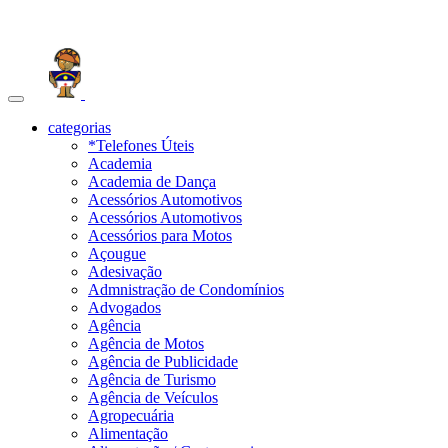
Toggle
navigation
categorias
*Telefones Úteis
Academia
Academia de Dança
Acessórios Automotivos
Acessórios Automotivos
Acessórios para Motos
Açougue
Adesivação
Admnistração de Condomínios
Advogados
Agência
Agência de Motos
Agência de Publicidade
Agência de Turismo
Agência de Veículos
Agropecuária
Alimentação