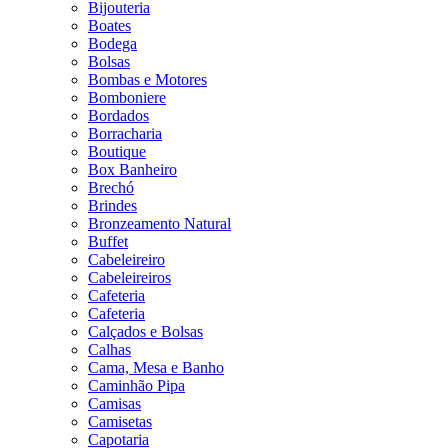
Bijouteria
Boates
Bodega
Bolsas
Bombas e Motores
Bomboniere
Bordados
Borracharia
Boutique
Box Banheiro
Brechó
Brindes
Bronzeamento Natural
Buffet
Cabeleireiro
Cabeleireiros
Cafeteria
Cafeteria
Calçados e Bolsas
Calhas
Cama, Mesa e Banho
Caminhão Pipa
Camisas
Camisetas
Capotaria