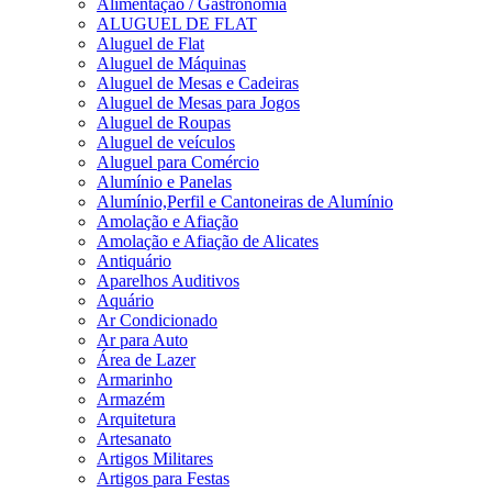
Alimentação / Gastronomia
ALUGUEL DE FLAT
Aluguel de Flat
Aluguel de Máquinas
Aluguel de Mesas e Cadeiras
Aluguel de Mesas para Jogos
Aluguel de Roupas
Aluguel de veículos
Aluguel para Comércio
Alumínio e Panelas
Alumínio,Perfil e Cantoneiras de Alumínio
Amolação e Afiação
Amolação e Afiação de Alicates
Antiquário
Aparelhos Auditivos
Aquário
Ar Condicionado
Ar para Auto
Área de Lazer
Armarinho
Armazém
Arquitetura
Artesanato
Artigos Militares
Artigos para Festas