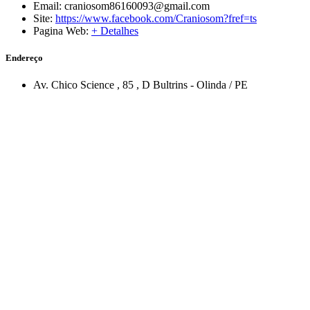
Email:
craniosom86160093@gmail.com
Site:
https://www.facebook.com/Craniosom?fref=ts
Pagina Web:
+ Detalhes
Endereço
Av. Chico Science
, 85
, D
Bultrins
-
Olinda
/
PE