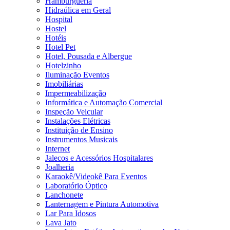
Hamburgueria
Hidraúlica em Geral
Hospital
Hostel
Hotéis
Hotel Pet
Hotel, Pousada e Albergue
Hotelzinho
Iluminação Eventos
Imobiliárias
Impermeabilização
Informática e Automação Comercial
Inspeção Veicular
Instalações Elétricas
Instituição de Ensino
Instrumentos Musicais
Internet
Jalecos e Acessórios Hospitalares
Joalheria
Karaokê/Videokê Para Eventos
Laboratório Óptico
Lanchonete
Lanternagem e Pintura Automotiva
Lar Para Idosos
Lava Jato