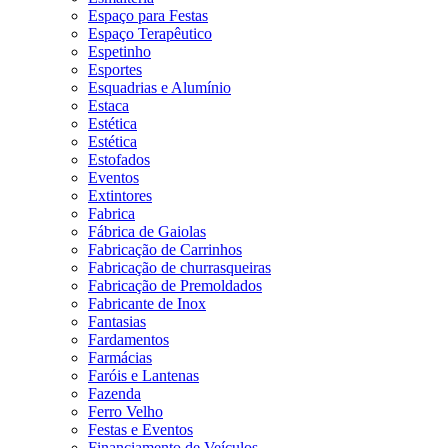
Espaço para Festas
Espaço Terapêutico
Espetinho
Esportes
Esquadrias e Alumínio
Estaca
Estética
Estética
Estofados
Eventos
Extintores
Fabrica
Fábrica de Gaiolas
Fabricação de Carrinhos
Fabricação de churrasqueiras
Fabricação de Premoldados
Fabricante de Inox
Fantasias
Fardamentos
Farmácias
Faróis e Lantenas
Fazenda
Ferro Velho
Festas e Eventos
Financiamento de Veículos