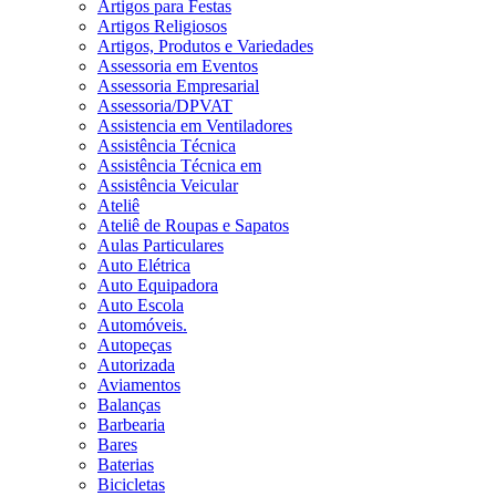
Artigos para Festas
Artigos Religiosos
Artigos, Produtos e Variedades
Assessoria em Eventos
Assessoria Empresarial
Assessoria/DPVAT
Assistencia em Ventiladores
Assistência Técnica
Assistência Técnica em
Assistência Veicular
Ateliê
Ateliê de Roupas e Sapatos
Aulas Particulares
Auto Elétrica
Auto Equipadora
Auto Escola
Automóveis.
Autopeças
Autorizada
Aviamentos
Balanças
Barbearia
Bares
Baterias
Bicicletas