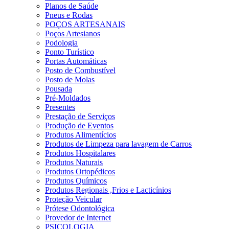
Planos de Saúde
Pneus e Rodas
POÇOS ARTESANAIS
Poços Artesianos
Podologia
Ponto Turístico
Portas Automáticas
Posto de Combustível
Posto de Molas
Pousada
Pré-Moldados
Presentes
Prestação de Serviços
Produção de Eventos
Produtos Alimentícios
Produtos de Limpeza para lavagem de Carros
Produtos Hospitalares
Produtos Naturais
Produtos Ortopédicos
Produtos Químicos
Produtos Regionais ,Frios e Lacticínios
Proteção Veicular
Prótese Odontológica
Provedor de Internet
PSICOLOGIA