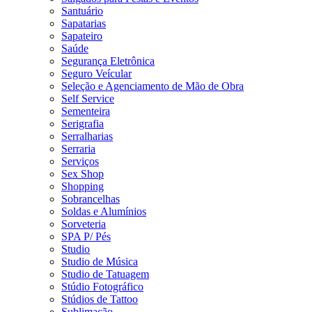
Santuário
Sapatarias
Sapateiro
Saúde
Segurança Eletrônica
Seguro Veícular
Seleção e Agenciamento de Mão de Obra
Self Service
Sementeira
Serigrafia
Serralharias
Serraria
Serviços
Sex Shop
Shopping
Sobrancelhas
Soldas e Alumínios
Sorveteria
SPA P/ Pés
Studio
Studio de Música
Studio de Tatuagem
Stúdio Fotográfico
Stúdios de Tattoo
Sublimação