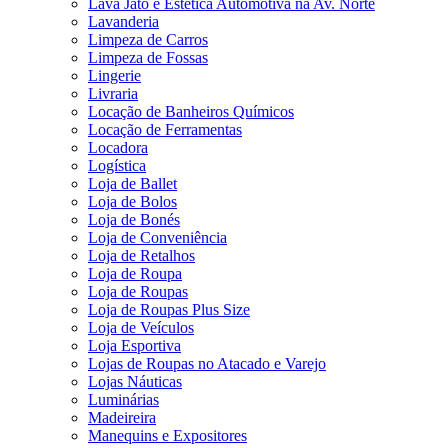
Lava Jato e Estética Automotiva na Av. Norte
Lavanderia
Limpeza de Carros
Limpeza de Fossas
Lingerie
Livraria
Locação de Banheiros Químicos
Locação de Ferramentas
Locadora
Logística
Loja de Ballet
Loja de Bolos
Loja de Bonés
Loja de Conveniência
Loja de Retalhos
Loja de Roupa
Loja de Roupas
Loja de Roupas Plus Size
Loja de Veículos
Loja Esportiva
Lojas de Roupas no Atacado e Varejo
Lojas Náuticas
Luminárias
Madeireira
Manequins e Expositores