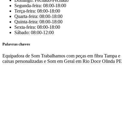
Domingo: Fechado-Fechado
Segunda-feira: 08:00-18:00
Terça-feira: 08:00-18:00
Quarta-feira: 08:00-18:00
Quinta-feira: 08:00-18:00
Sexta-feira: 08:00-18:00
Sábado: 08:00-12:00
Palavras chaves
Equipadora de Som
Trabalhamos com peças em fibra
Tampa e
caixas personalizadas e Som em Geral em Rio Doce
Olinda
PE