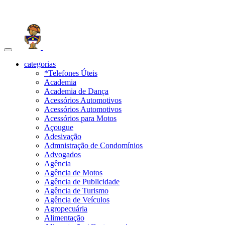
Toggle
navigation
categorias
*Telefones Úteis
Academia
Academia de Dança
Acessórios Automotivos
Acessórios Automotivos
Acessórios para Motos
Açougue
Adesivação
Admnistração de Condomínios
Advogados
Agência
Agência de Motos
Agência de Publicidade
Agência de Turismo
Agência de Veículos
Agropecuária
Alimentação