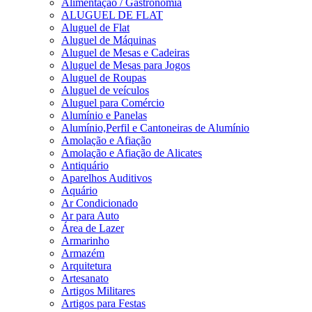
Alimentação / Gastronomia
ALUGUEL DE FLAT
Aluguel de Flat
Aluguel de Máquinas
Aluguel de Mesas e Cadeiras
Aluguel de Mesas para Jogos
Aluguel de Roupas
Aluguel de veículos
Aluguel para Comércio
Alumínio e Panelas
Alumínio,Perfil e Cantoneiras de Alumínio
Amolação e Afiação
Amolação e Afiação de Alicates
Antiquário
Aparelhos Auditivos
Aquário
Ar Condicionado
Ar para Auto
Área de Lazer
Armarinho
Armazém
Arquitetura
Artesanato
Artigos Militares
Artigos para Festas