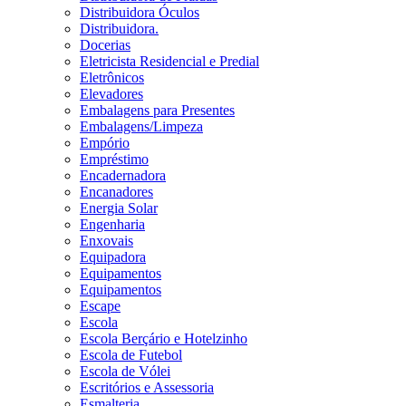
Distribuidora Óculos
Distribuidora.
Docerias
Eletricista Residencial e Predial
Eletrônicos
Elevadores
Embalagens para Presentes
Embalagens/Limpeza
Empório
Empréstimo
Encadernadora
Encanadores
Energia Solar
Engenharia
Enxovais
Equipadora
Equipamentos
Equipamentos
Escape
Escola
Escola Berçário e Hotelzinho
Escola de Futebol
Escola de Vólei
Escritórios e Assessoria
Esmalteria