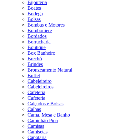
Bijouteria
Boates
Bodega
Bolsas
Bombas e Motores
Bomboniere
Bordados
Borracharia
Boutique
Box Banheiro
Brechó
Brindes
Bronzeamento Natural
Buffet
Cabeleireiro
Cabeleireiros
Cafeteria
Cafeteria
Calçados e Bolsas
Calhas
Cama, Mesa e Banho
Caminhão Pipa
Camisas
Camisetas
Capotaria