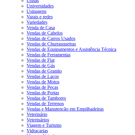
Unhas
Universidades
Usinagens
Varais e redes
Variedades
Venda de Casa
Vendas de Cabelos
Vendas de Carros Usados
Vendas de Churrasqueiras
Vendas de Equipamentos e Assistência Técnica
Vendas de Ferramentas
Vendas de Flat
Vendas de Gás
Vendas de Granito
Vendas de Laços
Vendas de Motos
Vendas de Peças
Vendas de Portas
Vendas de Tambores
Vendas de Terrenos
Vendas e Manutenção em Empilhadeiras
Veterinário
Veterinários
Viagem e Turismo
Vidraçarias