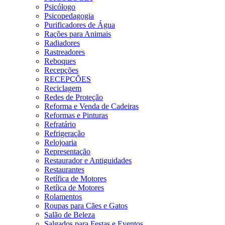
Psicólogo
Psicopedagogia
Purificadores de Água
Rações para Animais
Radiadores
Rastreadores
Reboques
Recepções
RECEPÇÕES
Reciclagem
Redes de Proteção
Reforma e Venda de Cadeiras
Reformas e Pinturas
Refratário
Refrigeração
Relojoaria
Representação
Restaurador e Antiguidades
Restaurantes
Retífica de Motores
Retíica de Motores
Rolamentos
Roupas para Cães e Gatos
Salão de Beleza
Salgados para Festas e Eventos