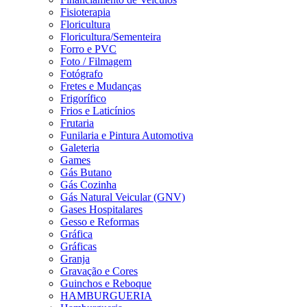
Fisioterapia
Floricultura
Floricultura/Sementeira
Forro e PVC
Foto / Filmagem
Fotógrafo
Fretes e Mudanças
Frigorífico
Frios e Laticínios
Frutaria
Funilaria e Pintura Automotiva
Galeteria
Games
Gás Butano
Gás Cozinha
Gás Natural Veicular (GNV)
Gases Hospitalares
Gesso e Reformas
Gráfica
Gráficas
Granja
Gravação e Cores
Guinchos e Reboque
HAMBURGUERIA