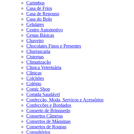
Carimbos
Casa de Frios
Casa de Repouso
Casa do Bolo
Celulares
Centro Automotivo
Cestas Básicas
Chaveiro
Chocolates Finos e Presentes
Churrascaria
Cisternas
Climatização
Clinica Veterinária
Clínicas
Colchões
Colégio
Comic Shop
Comida Saudável
Confecção, Moda, Serviços e Acessórios
Confecções e Bordados
Conserto de Brinquedo
Consertos Câmeras
Consertos de Máquinas
Consertos de Roupas
Consultórios