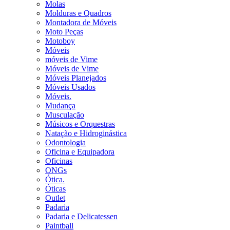
Molas
Molduras e Quadros
Montadora de Móveis
Moto Peças
Motoboy
Móveis
móveis de Vime
Móveis de Vime
Móveis Planejados
Móveis Usados
Móveis.
Mudança
Musculação
Músicos e Orquestras
Natação e Hidroginástica
Odontologia
Oficina e Equipadora
Oficinas
ONGs
Ótica.
Óticas
Outlet
Padaria
Padaria e Delicatessen
Paintball