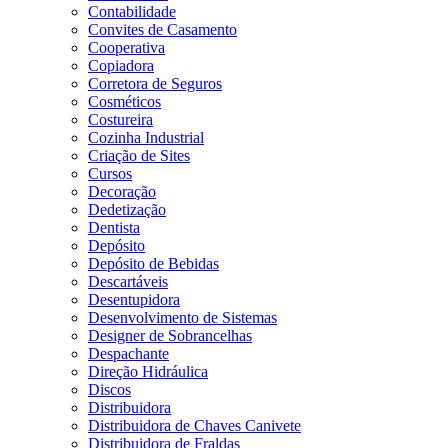
Contabilidade
Convites de Casamento
Cooperativa
Copiadora
Corretora de Seguros
Cosméticos
Costureira
Cozinha Industrial
Criação de Sites
Cursos
Decoração
Dedetização
Dentista
Depósito
Depósito de Bebidas
Descartáveis
Desentupidora
Desenvolvimento de Sistemas
Designer de Sobrancelhas
Despachante
Direção Hidráulica
Discos
Distribuidora
Distribuidora de Chaves Canivete
Distribuidora de Fraldas