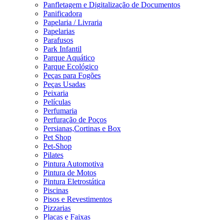
Panfletagem e Digitalização de Documentos
Panificadora
Papelaria / Livraria
Papelarias
Parafusos
Park Infantil
Parque Aquático
Parque Ecológico
Peças para Fogões
Peças Usadas
Peixaria
Películas
Perfumaria
Perfuração de Poços
Persianas,Cortinas e Box
Pet Shop
Pet-Shop
Pilates
Pintura Automotiva
Pintura de Motos
Pintura Eletrostática
Piscinas
Pisos e Revestimentos
Pizzarias
Placas e Faixas