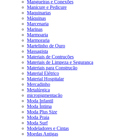
Mangueiras e Conexões
Manicure e Pedicure
Maquinarias
Máquinas
Marcenaria
Marinas
Marmoaria
Marmoraria
Martelinho de Ouro
Massagista
Materiais de Contruções
Materiais de Limpeza e Segurança
Materiais para Construção
Material Elétrico
Material Hospitalar
Mercadinho
Metalúrgica
micropigmentação
Moda Infantil
Moda Íntima
Moda Plus Size
Moda Praia
Moda Surf
Modeladores e Cintas
Moedas Antigas