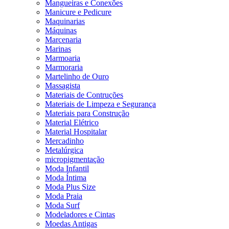
Mangueiras e Conexões
Manicure e Pedicure
Maquinarias
Máquinas
Marcenaria
Marinas
Marmoaria
Marmoraria
Martelinho de Ouro
Massagista
Materiais de Contruções
Materiais de Limpeza e Segurança
Materiais para Construção
Material Elétrico
Material Hospitalar
Mercadinho
Metalúrgica
micropigmentação
Moda Infantil
Moda Íntima
Moda Plus Size
Moda Praia
Moda Surf
Modeladores e Cintas
Moedas Antigas