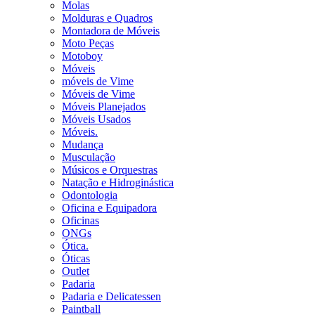
Molas
Molduras e Quadros
Montadora de Móveis
Moto Peças
Motoboy
Móveis
móveis de Vime
Móveis de Vime
Móveis Planejados
Móveis Usados
Móveis.
Mudança
Musculação
Músicos e Orquestras
Natação e Hidroginástica
Odontologia
Oficina e Equipadora
Oficinas
ONGs
Ótica.
Óticas
Outlet
Padaria
Padaria e Delicatessen
Paintball