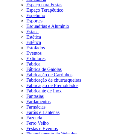
Espaço para Festas
Espaço Terapêutico
Espetinho
Esportes
Esquadrias e Alumínio
Estaca
Estética
Estética
Estofados
Eventos
Extintores
Fabrica
Fábrica de Gaiolas
Fabricação de Carrinhos
Fabricação de churrasqueiras
Fabricação de Premoldados
Fabricante de Inox
Fantasias
Fardamentos
Farmácias
Faróis e Lantenas
Fazenda
Ferro Velho
Festas e Eventos
Financiamento de Veículos