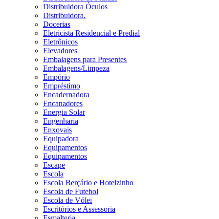
Distribuidora Óculos
Distribuidora.
Docerias
Eletricista Residencial e Predial
Eletrônicos
Elevadores
Embalagens para Presentes
Embalagens/Limpeza
Empório
Empréstimo
Encadernadora
Encanadores
Energia Solar
Engenharia
Enxovais
Equipadora
Equipamentos
Equipamentos
Escape
Escola
Escola Berçário e Hotelzinho
Escola de Futebol
Escola de Vólei
Escritórios e Assessoria
Esmalteria