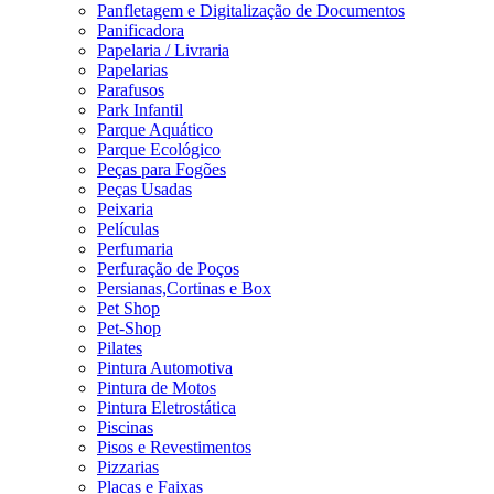
Panfletagem e Digitalização de Documentos
Panificadora
Papelaria / Livraria
Papelarias
Parafusos
Park Infantil
Parque Aquático
Parque Ecológico
Peças para Fogões
Peças Usadas
Peixaria
Películas
Perfumaria
Perfuração de Poços
Persianas,Cortinas e Box
Pet Shop
Pet-Shop
Pilates
Pintura Automotiva
Pintura de Motos
Pintura Eletrostática
Piscinas
Pisos e Revestimentos
Pizzarias
Placas e Faixas