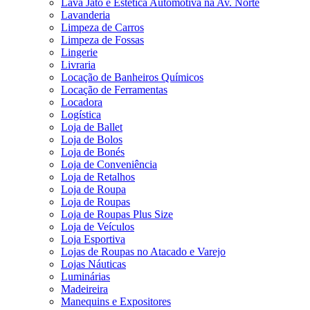
Lava Jato e Estética Automotiva na Av. Norte
Lavanderia
Limpeza de Carros
Limpeza de Fossas
Lingerie
Livraria
Locação de Banheiros Químicos
Locação de Ferramentas
Locadora
Logística
Loja de Ballet
Loja de Bolos
Loja de Bonés
Loja de Conveniência
Loja de Retalhos
Loja de Roupa
Loja de Roupas
Loja de Roupas Plus Size
Loja de Veículos
Loja Esportiva
Lojas de Roupas no Atacado e Varejo
Lojas Náuticas
Luminárias
Madeireira
Manequins e Expositores