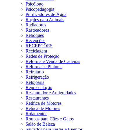
Psicólogo
Psicopedagogia
Purificadores de Água
Rações para Animais
Radiadores
Rastreadores
Reboques
Recepções
RECEPÇÕES
Reciclagem
Redes de Proteção
Reforma e Venda de Cadeiras
Reformas e Pinturas
Refratário
Refrigeração
Relojoaria
Representação
Restaurador e Antiguidades
Restaurantes
Retífica de Motores
Retíica de Motores
Rolamentos
Roupas para Cães e Gatos
Salão de Beleza
Salgados para Festas e Eventos