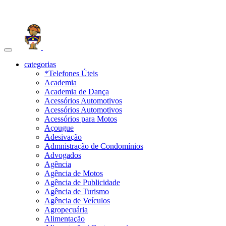
Toggle
navigation
categorias
*Telefones Úteis
Academia
Academia de Dança
Acessórios Automotivos
Acessórios Automotivos
Acessórios para Motos
Açougue
Adesivação
Admnistração de Condomínios
Advogados
Agência
Agência de Motos
Agência de Publicidade
Agência de Turismo
Agência de Veículos
Agropecuária
Alimentação