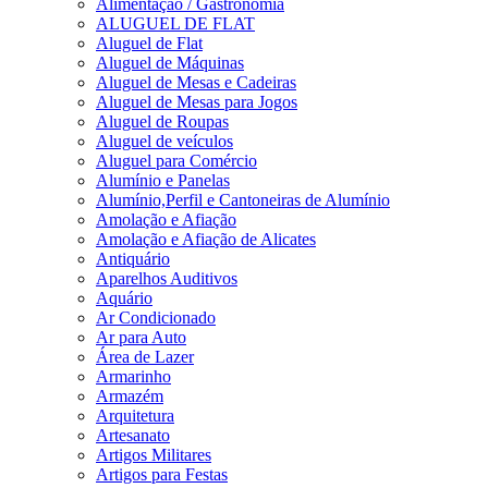
Alimentação / Gastronomia
ALUGUEL DE FLAT
Aluguel de Flat
Aluguel de Máquinas
Aluguel de Mesas e Cadeiras
Aluguel de Mesas para Jogos
Aluguel de Roupas
Aluguel de veículos
Aluguel para Comércio
Alumínio e Panelas
Alumínio,Perfil e Cantoneiras de Alumínio
Amolação e Afiação
Amolação e Afiação de Alicates
Antiquário
Aparelhos Auditivos
Aquário
Ar Condicionado
Ar para Auto
Área de Lazer
Armarinho
Armazém
Arquitetura
Artesanato
Artigos Militares
Artigos para Festas