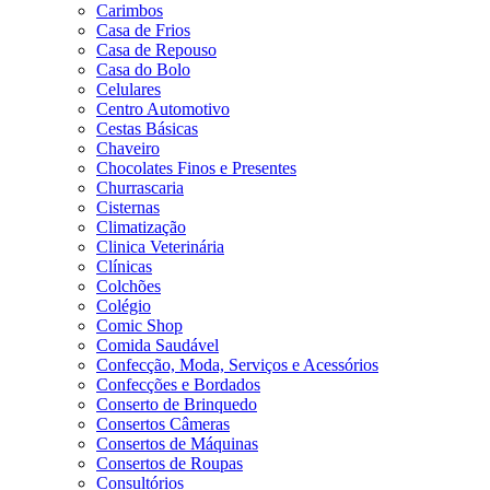
Carimbos
Casa de Frios
Casa de Repouso
Casa do Bolo
Celulares
Centro Automotivo
Cestas Básicas
Chaveiro
Chocolates Finos e Presentes
Churrascaria
Cisternas
Climatização
Clinica Veterinária
Clínicas
Colchões
Colégio
Comic Shop
Comida Saudável
Confecção, Moda, Serviços e Acessórios
Confecções e Bordados
Conserto de Brinquedo
Consertos Câmeras
Consertos de Máquinas
Consertos de Roupas
Consultórios