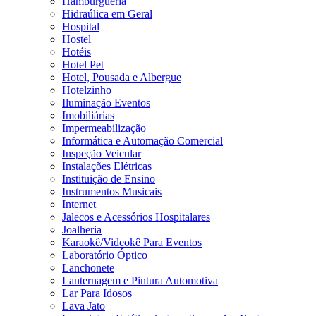
Hamburgueria
Hidraúlica em Geral
Hospital
Hostel
Hotéis
Hotel Pet
Hotel, Pousada e Albergue
Hotelzinho
Iluminação Eventos
Imobiliárias
Impermeabilização
Informática e Automação Comercial
Inspeção Veicular
Instalações Elétricas
Instituição de Ensino
Instrumentos Musicais
Internet
Jalecos e Acessórios Hospitalares
Joalheria
Karaokê/Videokê Para Eventos
Laboratório Óptico
Lanchonete
Lanternagem e Pintura Automotiva
Lar Para Idosos
Lava Jato