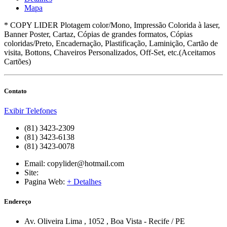
Mapa
* COPY LIDER Plotagem color/Mono, Impressão Colorida à laser,
Banner Poster, Cartaz, Cópias de grandes formatos, Cópias
coloridas/Preto, Encadernação, Plastificação, Laminição, Cartão de
visita, Bottons, Chaveiros Personalizados, Off-Set, etc.(Aceitamos
Cartões)
Contato
Exibir Telefones
(81) 3423-2309
(81) 3423-6138
(81) 3423-0078
Email:
copylider@hotmail.com
Site:
Pagina Web:
+ Detalhes
Endereço
Av. Oliveira Lima
, 1052
,
Boa Vista
-
Recife
/
PE