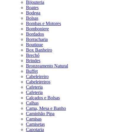
Bijouteria
Boates
Bodega
Bolsas
Bombas e Motores
Bomboniere
Bordados
Borracharia
Boutique
Box Banheiro
Brechó
Brindes
Bronzeamento Natural
Buffet
Cabeleireiro
Cabeleireiros
Cafeteria
Cafeteria
Calçados e Bolsas
Calhas
Cama, Mesa e Banho
Caminhão Pipa
Camisas
Camisetas
Capotaria