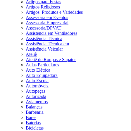
Artigos para Festas
Artigos Religiosos
Artigos, Produtos e Variedades
Assessoria em Eventos
Assessoria Empresarial
Assessoria/DPVAT
Assistencia em Ventiladores
Assistência Técnica
Assistência Técnica em
Assistência Veicular
Ateliê
Ateliê de Roupas e Sapatos
Aulas Particulares
Auto Elétrica
Auto Equipadora
Auto Escola
Automóveis.
Autopeças
Autorizada
Aviamentos
Balanças
Barbearia
Bares
Baterias
Bicicletas