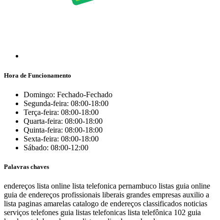
Hora de Funcionamento
Domingo: Fechado-Fechado
Segunda-feira: 08:00-18:00
Terça-feira: 08:00-18:00
Quarta-feira: 08:00-18:00
Quinta-feira: 08:00-18:00
Sexta-feira: 08:00-18:00
Sábado: 08:00-12:00
Palavras chaves
endereços
lista online
lista telefonica
pernambuco listas
guia online
guia de endereços
profissionais liberais
grandes empresas
auxilio a
lista
paginas amarelas
catalogo de endereços
classificados
noticias
serviços
telefones
guia
listas telefonicas
lista telefônica
102
guia