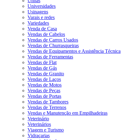
Unhas
Universidades
Usinagens
Varais e redes
Variedades
Venda de Casa
Vendas de Cabelos
Vendas de Carros Usados
Vendas de Churrasqueiras
Vendas de Equipamentos e Assistência Técnica
Vendas de Ferramentas
Vendas de Flat
Vendas de Gás
Vendas de Granito
Vendas de Laços
Vendas de Motos
Vendas de Peças
Vendas de Portas
Vendas de Tambores
Vendas de Terrenos
Vendas e Manutenção em Empilhadeiras
Veterinário
Veterinários
Viagem e Turismo
Vidraçarias