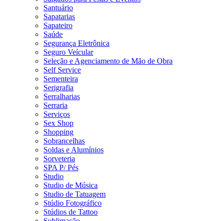
Santuário
Sapatarias
Sapateiro
Saúde
Segurança Eletrônica
Seguro Veícular
Seleção e Agenciamento de Mão de Obra
Self Service
Sementeira
Serigrafia
Serralharias
Serraria
Serviços
Sex Shop
Shopping
Sobrancelhas
Soldas e Alumínios
Sorveteria
SPA P/ Pés
Studio
Studio de Música
Studio de Tatuagem
Stúdio Fotográfico
Stúdios de Tattoo
Sublimação