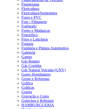
Fisioterapia
Floricultura
Floricultura/Sementeira
Forro e PVC
Foto / Filmagem
Fotógrafo
Fretes e Mudanças
Frigorífico
Frios e Laticínios
Frutaria
Funilaria e Pintura Automotiva
Galeteria
Games
Gás Butano
Gás Cozinha
Gás Natural Veicular (GNV)
Gases Hospitalares
Gesso e Reformas
Gráfica
Gráficas
Granja
Gravação e Cores
Guinchos e Reboque
HAMBURGUERIA