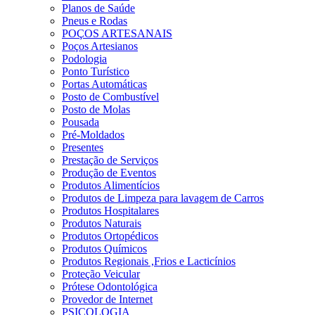
Planos de Saúde
Pneus e Rodas
POÇOS ARTESANAIS
Poços Artesianos
Podologia
Ponto Turístico
Portas Automáticas
Posto de Combustível
Posto de Molas
Pousada
Pré-Moldados
Presentes
Prestação de Serviços
Produção de Eventos
Produtos Alimentícios
Produtos de Limpeza para lavagem de Carros
Produtos Hospitalares
Produtos Naturais
Produtos Ortopédicos
Produtos Químicos
Produtos Regionais ,Frios e Lacticínios
Proteção Veicular
Prótese Odontológica
Provedor de Internet
PSICOLOGIA