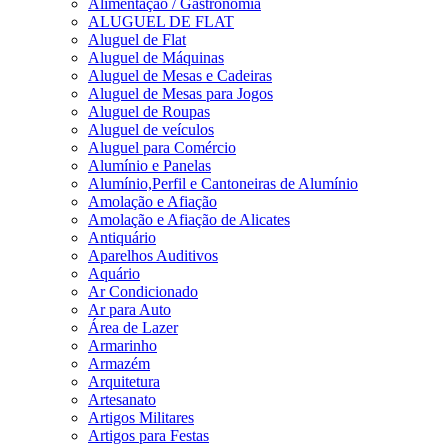
Alimentação / Gastronomia
ALUGUEL DE FLAT
Aluguel de Flat
Aluguel de Máquinas
Aluguel de Mesas e Cadeiras
Aluguel de Mesas para Jogos
Aluguel de Roupas
Aluguel de veículos
Aluguel para Comércio
Alumínio e Panelas
Alumínio,Perfil e Cantoneiras de Alumínio
Amolação e Afiação
Amolação e Afiação de Alicates
Antiquário
Aparelhos Auditivos
Aquário
Ar Condicionado
Ar para Auto
Área de Lazer
Armarinho
Armazém
Arquitetura
Artesanato
Artigos Militares
Artigos para Festas