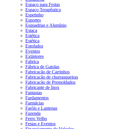
Espaço para Festas
Espaço Terapêutico
Espetinho
Esportes
Esquadrias e Alumínio
Estaca
Estética
Estética
Estofados
Eventos
Extintores
Fabrica
Fábrica de Gaiolas
Fabricação de Carrinhos
Fabricação de churrasqueiras
Fabricação de Premoldados
Fabricante de Inox
Fantasias
Fardamentos
Farmácias
Faróis e Lantenas
Fazenda
Ferro Velho
Festas e Eventos
Financiamento de Veículos