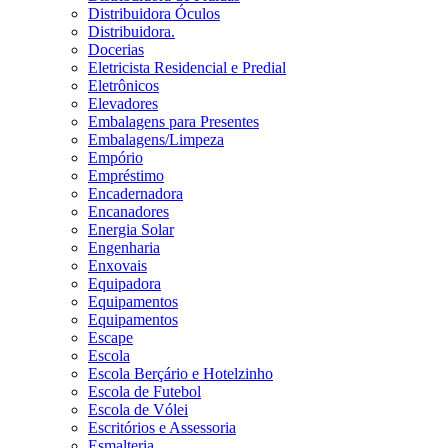
Distribuidora Óculos
Distribuidora.
Docerias
Eletricista Residencial e Predial
Eletrônicos
Elevadores
Embalagens para Presentes
Embalagens/Limpeza
Empório
Empréstimo
Encadernadora
Encanadores
Energia Solar
Engenharia
Enxovais
Equipadora
Equipamentos
Equipamentos
Escape
Escola
Escola Berçário e Hotelzinho
Escola de Futebol
Escola de Vólei
Escritórios e Assessoria
Esmalteria