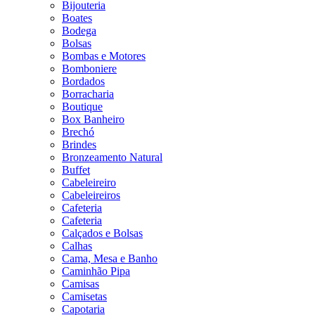
Bijouteria
Boates
Bodega
Bolsas
Bombas e Motores
Bomboniere
Bordados
Borracharia
Boutique
Box Banheiro
Brechó
Brindes
Bronzeamento Natural
Buffet
Cabeleireiro
Cabeleireiros
Cafeteria
Cafeteria
Calçados e Bolsas
Calhas
Cama, Mesa e Banho
Caminhão Pipa
Camisas
Camisetas
Capotaria