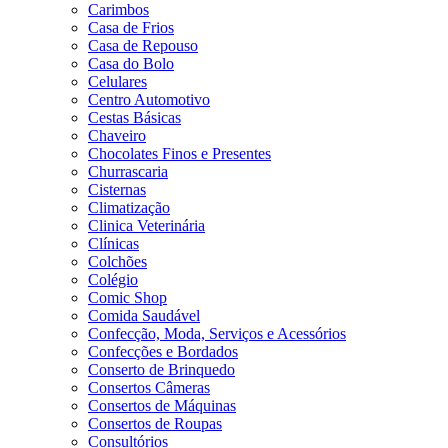
Carimbos
Casa de Frios
Casa de Repouso
Casa do Bolo
Celulares
Centro Automotivo
Cestas Básicas
Chaveiro
Chocolates Finos e Presentes
Churrascaria
Cisternas
Climatização
Clinica Veterinária
Clínicas
Colchões
Colégio
Comic Shop
Comida Saudável
Confecção, Moda, Serviços e Acessórios
Confecções e Bordados
Conserto de Brinquedo
Consertos Câmeras
Consertos de Máquinas
Consertos de Roupas
Consultórios