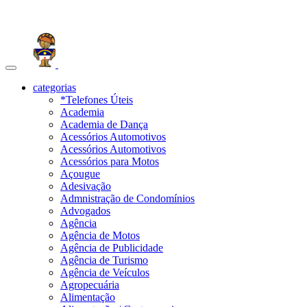
Toggle
navigation
categorias
*Telefones Úteis
Academia
Academia de Dança
Acessórios Automotivos
Acessórios Automotivos
Acessórios para Motos
Açougue
Adesivação
Admnistração de Condomínios
Advogados
Agência
Agência de Motos
Agência de Publicidade
Agência de Turismo
Agência de Veículos
Agropecuária
Alimentação