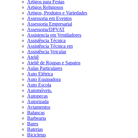
Artigos para Festas
Artigos Religiosos
Artigos, Produtos e Variedades
Assessoria em Eventos
Assessoria Empresarial
Assessoria/DPVAT
Assistencia em Ventiladores
Assistência Técnica
Assistência Técnica em
Assistência Veicular
Ateliê
Ateliê de Roupas e Sapatos
Aulas Particulares
Auto Elétrica
Auto Equipadora
Auto Escola
Automóveis.
Autopeças
Autorizada
Aviamentos
Balanças
Barbearia
Bares
Baterias
Bicicletas