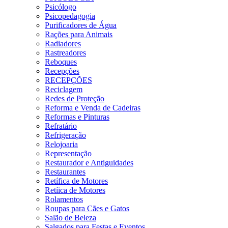
Psicólogo
Psicopedagogia
Purificadores de Água
Rações para Animais
Radiadores
Rastreadores
Reboques
Recepções
RECEPÇÕES
Reciclagem
Redes de Proteção
Reforma e Venda de Cadeiras
Reformas e Pinturas
Refratário
Refrigeração
Relojoaria
Representação
Restaurador e Antiguidades
Restaurantes
Retífica de Motores
Retíica de Motores
Rolamentos
Roupas para Cães e Gatos
Salão de Beleza
Salgados para Festas e Eventos