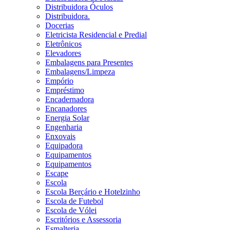
Distribuidora Óculos
Distribuidora.
Docerias
Eletricista Residencial e Predial
Eletrônicos
Elevadores
Embalagens para Presentes
Embalagens/Limpeza
Empório
Empréstimo
Encadernadora
Encanadores
Energia Solar
Engenharia
Enxovais
Equipadora
Equipamentos
Equipamentos
Escape
Escola
Escola Berçário e Hotelzinho
Escola de Futebol
Escola de Vólei
Escritórios e Assessoria
Esmalteria