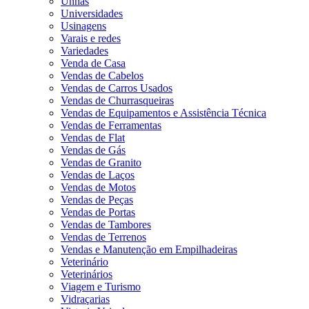
Unhas
Universidades
Usinagens
Varais e redes
Variedades
Venda de Casa
Vendas de Cabelos
Vendas de Carros Usados
Vendas de Churrasqueiras
Vendas de Equipamentos e Assistência Técnica
Vendas de Ferramentas
Vendas de Flat
Vendas de Gás
Vendas de Granito
Vendas de Laços
Vendas de Motos
Vendas de Peças
Vendas de Portas
Vendas de Tambores
Vendas de Terrenos
Vendas e Manutenção em Empilhadeiras
Veterinário
Veterinários
Viagem e Turismo
Vidraçarias