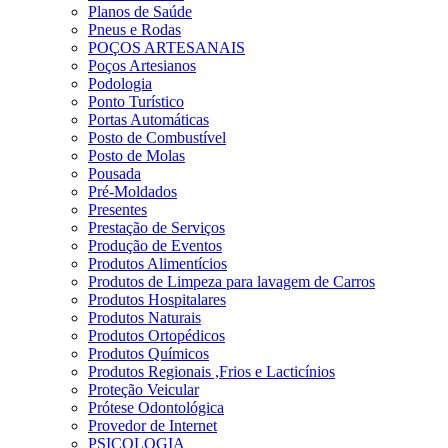
Planos de Saúde
Pneus e Rodas
POÇOS ARTESANAIS
Poços Artesianos
Podologia
Ponto Turístico
Portas Automáticas
Posto de Combustível
Posto de Molas
Pousada
Pré-Moldados
Presentes
Prestação de Serviços
Produção de Eventos
Produtos Alimentícios
Produtos de Limpeza para lavagem de Carros
Produtos Hospitalares
Produtos Naturais
Produtos Ortopédicos
Produtos Químicos
Produtos Regionais ,Frios e Lacticínios
Proteção Veicular
Prótese Odontológica
Provedor de Internet
PSICOLOGIA