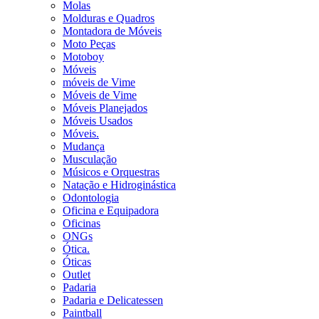
Molas
Molduras e Quadros
Montadora de Móveis
Moto Peças
Motoboy
Móveis
móveis de Vime
Móveis de Vime
Móveis Planejados
Móveis Usados
Móveis.
Mudança
Musculação
Músicos e Orquestras
Natação e Hidroginástica
Odontologia
Oficina e Equipadora
Oficinas
ONGs
Ótica.
Óticas
Outlet
Padaria
Padaria e Delicatessen
Paintball