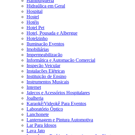
Hamburgueria
Hidraúlica em Geral
Hospital
Hostel
Hotéis
Hotel Pet
Hotel, Pousada e Albergue
Hotelzinho
Iluminação Eventos
Imobiliárias
Impermeabilização
Informática e Automação Comercial
Inspeção Veicular
Instalações Elétricas
Instituição de Ensino
Instrumentos Musicais
Internet
Jalecos e Acessórios Hospitalares
Joalheria
Karaokê/Videokê Para Eventos
Laboratório Óptico
Lanchonete
Lanternagem e Pintura Automotiva
Lar Para Idosos
Lava Jato