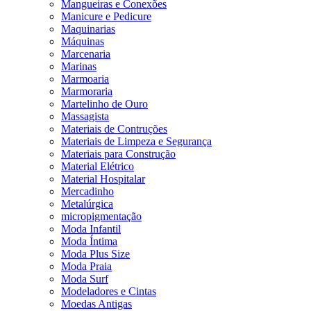
Mangueiras e Conexões
Manicure e Pedicure
Maquinarias
Máquinas
Marcenaria
Marinas
Marmoaria
Marmoraria
Martelinho de Ouro
Massagista
Materiais de Contruções
Materiais de Limpeza e Segurança
Materiais para Construção
Material Elétrico
Material Hospitalar
Mercadinho
Metalúrgica
micropigmentação
Moda Infantil
Moda Íntima
Moda Plus Size
Moda Praia
Moda Surf
Modeladores e Cintas
Moedas Antigas