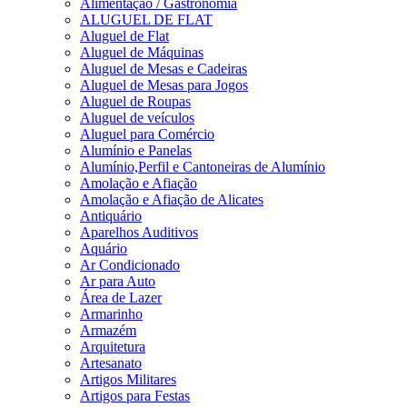
Alimentação / Gastronomia
ALUGUEL DE FLAT
Aluguel de Flat
Aluguel de Máquinas
Aluguel de Mesas e Cadeiras
Aluguel de Mesas para Jogos
Aluguel de Roupas
Aluguel de veículos
Aluguel para Comércio
Alumínio e Panelas
Alumínio,Perfil e Cantoneiras de Alumínio
Amolação e Afiação
Amolação e Afiação de Alicates
Antiquário
Aparelhos Auditivos
Aquário
Ar Condicionado
Ar para Auto
Área de Lazer
Armarinho
Armazém
Arquitetura
Artesanato
Artigos Militares
Artigos para Festas