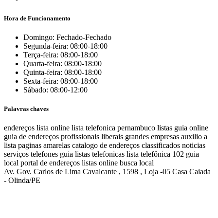
Hora de Funcionamento
Domingo: Fechado-Fechado
Segunda-feira: 08:00-18:00
Terça-feira: 08:00-18:00
Quarta-feira: 08:00-18:00
Quinta-feira: 08:00-18:00
Sexta-feira: 08:00-18:00
Sábado: 08:00-12:00
Palavras chaves
endereços
lista online
lista telefonica
pernambuco listas
guia online
guia de endereços
profissionais liberais
grandes empresas
auxilio a
lista
paginas amarelas
catalogo de endereços
classificados
noticias
serviços
telefones
guia
listas telefonicas
lista telefônica
102
guia
local
portal de endereços
listas online
busca local
Av. Gov. Carlos de Lima Cavalcante , 1598 , Loja -05 Casa Caiada
- Olinda/PE