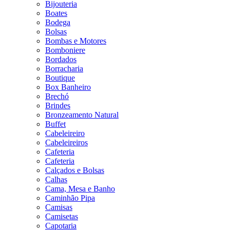
Bijouteria
Boates
Bodega
Bolsas
Bombas e Motores
Bomboniere
Bordados
Borracharia
Boutique
Box Banheiro
Brechó
Brindes
Bronzeamento Natural
Buffet
Cabeleireiro
Cabeleireiros
Cafeteria
Cafeteria
Calçados e Bolsas
Calhas
Cama, Mesa e Banho
Caminhão Pipa
Camisas
Camisetas
Capotaria