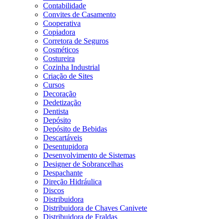
Contabilidade
Convites de Casamento
Cooperativa
Copiadora
Corretora de Seguros
Cosméticos
Costureira
Cozinha Industrial
Criação de Sites
Cursos
Decoração
Dedetização
Dentista
Depósito
Depósito de Bebidas
Descartáveis
Desentupidora
Desenvolvimento de Sistemas
Designer de Sobrancelhas
Despachante
Direção Hidráulica
Discos
Distribuidora
Distribuidora de Chaves Canivete
Distribuidora de Fraldas