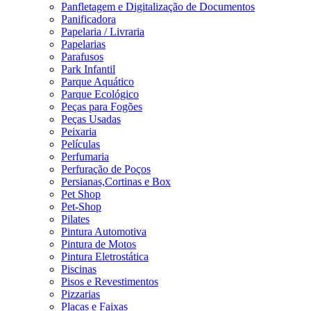
Panfletagem e Digitalização de Documentos
Panificadora
Papelaria / Livraria
Papelarias
Parafusos
Park Infantil
Parque Aquático
Parque Ecológico
Peças para Fogões
Peças Usadas
Peixaria
Películas
Perfumaria
Perfuração de Poços
Persianas,Cortinas e Box
Pet Shop
Pet-Shop
Pilates
Pintura Automotiva
Pintura de Motos
Pintura Eletrostática
Piscinas
Pisos e Revestimentos
Pizzarias
Placas e Faixas