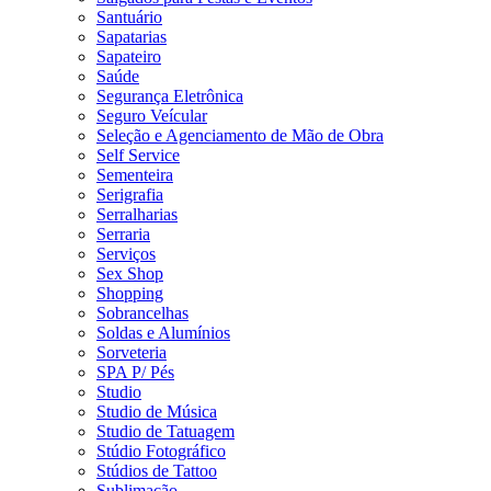
Santuário
Sapatarias
Sapateiro
Saúde
Segurança Eletrônica
Seguro Veícular
Seleção e Agenciamento de Mão de Obra
Self Service
Sementeira
Serigrafia
Serralharias
Serraria
Serviços
Sex Shop
Shopping
Sobrancelhas
Soldas e Alumínios
Sorveteria
SPA P/ Pés
Studio
Studio de Música
Studio de Tatuagem
Stúdio Fotográfico
Stúdios de Tattoo
Sublimação