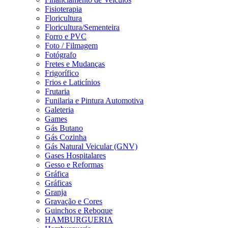
Fisioterapia
Floricultura
Floricultura/Sementeira
Forro e PVC
Foto / Filmagem
Fotógrafo
Fretes e Mudanças
Frigorífico
Frios e Laticínios
Frutaria
Funilaria e Pintura Automotiva
Galeteria
Games
Gás Butano
Gás Cozinha
Gás Natural Veicular (GNV)
Gases Hospitalares
Gesso e Reformas
Gráfica
Gráficas
Granja
Gravação e Cores
Guinchos e Reboque
HAMBURGUERIA