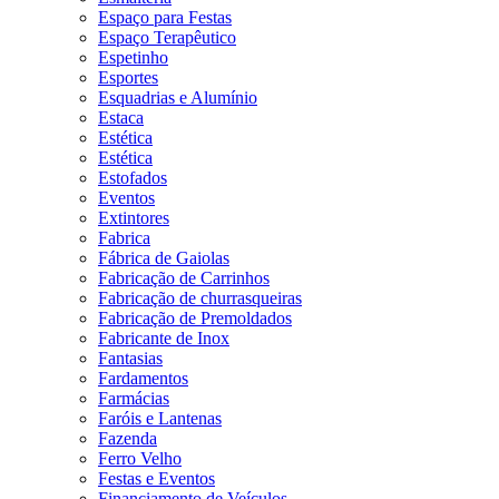
Espaço para Festas
Espaço Terapêutico
Espetinho
Esportes
Esquadrias e Alumínio
Estaca
Estética
Estética
Estofados
Eventos
Extintores
Fabrica
Fábrica de Gaiolas
Fabricação de Carrinhos
Fabricação de churrasqueiras
Fabricação de Premoldados
Fabricante de Inox
Fantasias
Fardamentos
Farmácias
Faróis e Lantenas
Fazenda
Ferro Velho
Festas e Eventos
Financiamento de Veículos