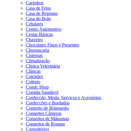
Carimbos
Casa de Frios
Casa de Repouso
Casa do Bolo
Celulares
Centro Automotivo
Cestas Básicas
Chaveiro
Chocolates Finos e Presentes
Churrascaria
Cisternas
Climatização
Clinica Veterinária
Clínicas
Colchões
Colégio
Comic Shop
Comida Saudável
Confecção, Moda, Serviços e Acessórios
Confecções e Bordados
Conserto de Brinquedo
Consertos Câmeras
Consertos de Máquinas
Consertos de Roupas
Consultórios