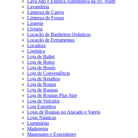
Lava Jato e Estética Automotiva na Av. Norte
Lavanderia
Limpeza de Carros
Limpeza de Fossas
Lingerie
Livraria
Locação de Banheiros Químicos
Locação de Ferramentas
Locadora
Logística
Loja de Ballet
Loja de Bolos
Loja de Bonés
Loja de Conveniência
Loja de Retalhos
Loja de Roupa
Loja de Roupas
Loja de Roupas Plus Size
Loja de Veículos
Loja Esportiva
Lojas de Roupas no Atacado e Varejo
Lojas Náuticas
Luminárias
Madeireira
Manequins e Expositores