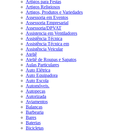
Artigos para Festas
Artigos Religiosos
Artigos, Produtos e Variedades
Assessoria em Eventos
Assessoria Empresarial
Assessoria/DPVAT
Assistencia em Ventiladores
Assistência Técnica
Assistência Técnica em
Assistência Veicular
Ateliê
Ateliê de Roupas e Sapatos
Aulas Particulares
Auto Elétrica
Auto Equipadora
Auto Escola
Automóveis.
Autopeças
Autorizada
Aviamentos
Balanças
Barbearia
Bares
Baterias
Bicicletas