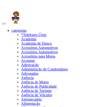
Toggle
navigation
categorias
*Telefones Úteis
Academia
Academia de Dança
Acessórios Automotivos
Acessórios Automotivos
Acessórios para Motos
Açougue
Adesivação
Admnistração de Condomínios
Advogados
Agência
Agência de Motos
Agência de Publicidade
Agência de Turismo
Agência de Veículos
Agropecuária
Alimentação