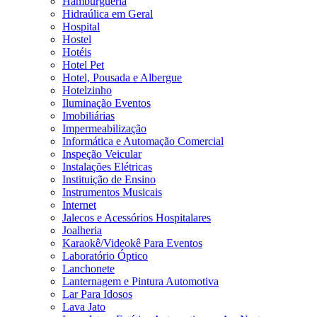
Hamburgueria
Hidraúlica em Geral
Hospital
Hostel
Hotéis
Hotel Pet
Hotel, Pousada e Albergue
Hotelzinho
Iluminação Eventos
Imobiliárias
Impermeabilização
Informática e Automação Comercial
Inspeção Veicular
Instalações Elétricas
Instituição de Ensino
Instrumentos Musicais
Internet
Jalecos e Acessórios Hospitalares
Joalheria
Karaokê/Videokê Para Eventos
Laboratório Óptico
Lanchonete
Lanternagem e Pintura Automotiva
Lar Para Idosos
Lava Jato