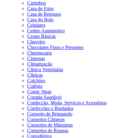
Carimbos
Casa de Frios
Casa de Repouso
Casa do Bolo
Celulares
Centro Automotivo
Cestas Básicas
Chaveiro
Chocolates Finos e Presentes
Churrascaria
Cisternas
Climatização
Clinica Veterinária
Clínicas
Colchões
Colégio
Comic Shop
Comida Saudável
Confecção, Moda, Serviços e Acessórios
Confecções e Bordados
Conserto de Brinquedo
Consertos Câmeras
Consertos de Máquinas
Consertos de Roupas
Consultórios