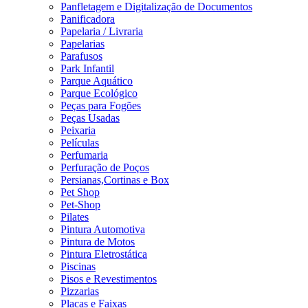
Panfletagem e Digitalização de Documentos
Panificadora
Papelaria / Livraria
Papelarias
Parafusos
Park Infantil
Parque Aquático
Parque Ecológico
Peças para Fogões
Peças Usadas
Peixaria
Películas
Perfumaria
Perfuração de Poços
Persianas,Cortinas e Box
Pet Shop
Pet-Shop
Pilates
Pintura Automotiva
Pintura de Motos
Pintura Eletrostática
Piscinas
Pisos e Revestimentos
Pizzarias
Placas e Faixas