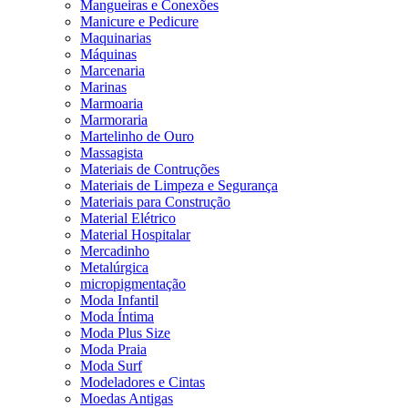
Mangueiras e Conexões
Manicure e Pedicure
Maquinarias
Máquinas
Marcenaria
Marinas
Marmoaria
Marmoraria
Martelinho de Ouro
Massagista
Materiais de Contruções
Materiais de Limpeza e Segurança
Materiais para Construção
Material Elétrico
Material Hospitalar
Mercadinho
Metalúrgica
micropigmentação
Moda Infantil
Moda Íntima
Moda Plus Size
Moda Praia
Moda Surf
Modeladores e Cintas
Moedas Antigas