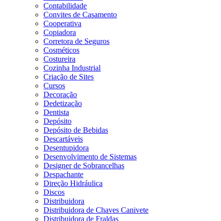
Contabilidade
Convites de Casamento
Cooperativa
Copiadora
Corretora de Seguros
Cosméticos
Costureira
Cozinha Industrial
Criação de Sites
Cursos
Decoração
Dedetização
Dentista
Depósito
Depósito de Bebidas
Descartáveis
Desentupidora
Desenvolvimento de Sistemas
Designer de Sobrancelhas
Despachante
Direção Hidráulica
Discos
Distribuidora
Distribuidora de Chaves Canivete
Distribuidora de Fraldas