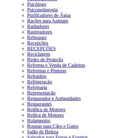
Psicólogo
Psicopedagogia
Purificadores de Água
Rações para Animais
Radiadores
Rastreadores
Reboques
Recepções
RECEPÇÕES
Reciclagem
Redes de Proteção
Reforma e Venda de Cadeiras
Reformas e Pinturas
Refratário
Refrigeração
Relojoaria
Representação
Restaurador e Antiguidades
Restaurantes
Retífica de Motores
Retíica de Motores
Rolamentos
Roupas para Cães e Gatos
Salão de Beleza
Salgados para Festas e Eventos