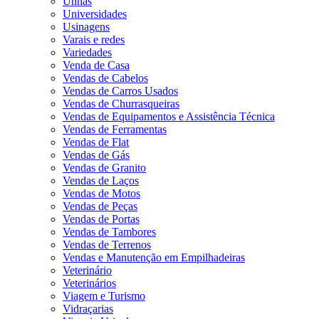
Unhas
Universidades
Usinagens
Varais e redes
Variedades
Venda de Casa
Vendas de Cabelos
Vendas de Carros Usados
Vendas de Churrasqueiras
Vendas de Equipamentos e Assistência Técnica
Vendas de Ferramentas
Vendas de Flat
Vendas de Gás
Vendas de Granito
Vendas de Laços
Vendas de Motos
Vendas de Peças
Vendas de Portas
Vendas de Tambores
Vendas de Terrenos
Vendas e Manutenção em Empilhadeiras
Veterinário
Veterinários
Viagem e Turismo
Vidraçarias