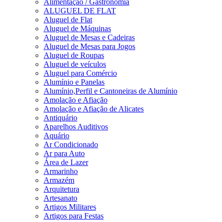
Alimentação / Gastronomia
ALUGUEL DE FLAT
Aluguel de Flat
Aluguel de Máquinas
Aluguel de Mesas e Cadeiras
Aluguel de Mesas para Jogos
Aluguel de Roupas
Aluguel de veículos
Aluguel para Comércio
Alumínio e Panelas
Alumínio,Perfil e Cantoneiras de Alumínio
Amolação e Afiação
Amolação e Afiação de Alicates
Antiquário
Aparelhos Auditivos
Aquário
Ar Condicionado
Ar para Auto
Área de Lazer
Armarinho
Armazém
Arquitetura
Artesanato
Artigos Militares
Artigos para Festas