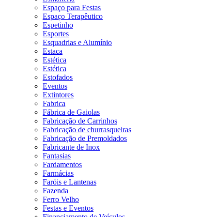
Espaço para Festas
Espaço Terapêutico
Espetinho
Esportes
Esquadrias e Alumínio
Estaca
Estética
Estética
Estofados
Eventos
Extintores
Fabrica
Fábrica de Gaiolas
Fabricação de Carrinhos
Fabricação de churrasqueiras
Fabricação de Premoldados
Fabricante de Inox
Fantasias
Fardamentos
Farmácias
Faróis e Lantenas
Fazenda
Ferro Velho
Festas e Eventos
Financiamento de Veículos