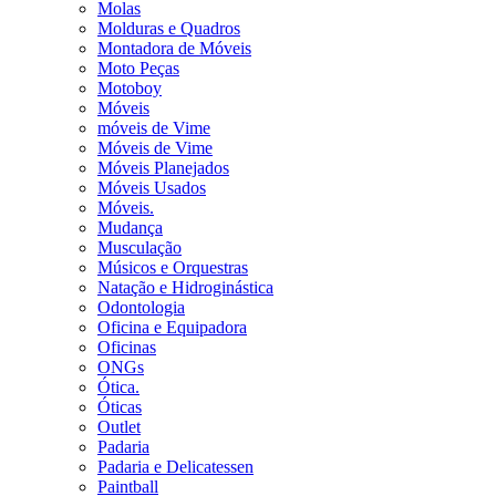
Molas
Molduras e Quadros
Montadora de Móveis
Moto Peças
Motoboy
Móveis
móveis de Vime
Móveis de Vime
Móveis Planejados
Móveis Usados
Móveis.
Mudança
Musculação
Músicos e Orquestras
Natação e Hidroginástica
Odontologia
Oficina e Equipadora
Oficinas
ONGs
Ótica.
Óticas
Outlet
Padaria
Padaria e Delicatessen
Paintball