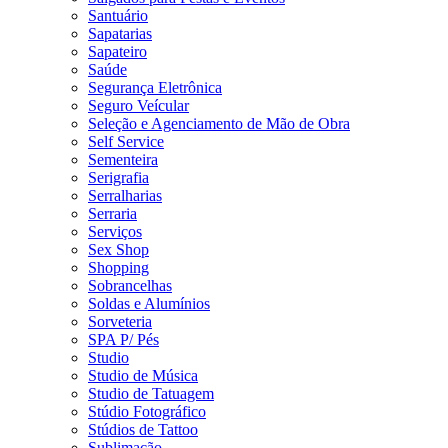
Santuário
Sapatarias
Sapateiro
Saúde
Segurança Eletrônica
Seguro Veícular
Seleção e Agenciamento de Mão de Obra
Self Service
Sementeira
Serigrafia
Serralharias
Serraria
Serviços
Sex Shop
Shopping
Sobrancelhas
Soldas e Alumínios
Sorveteria
SPA P/ Pés
Studio
Studio de Música
Studio de Tatuagem
Stúdio Fotográfico
Stúdios de Tattoo
Sublimação