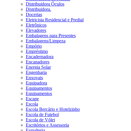
Distribuidora Óculos
Distribuidora.
Docerias
Eletricista Residencial e Predial
Eletrônicos
Elevadores
Embalagens para Presentes
Embalagens/Limpeza
Empório
Empréstimo
Encadernadora
Encanadores
Energia Solar
Engenharia
Enxovais
Equipadora
Equipamentos
Equipamentos
Escape
Escola
Escola Berçário e Hotelzinho
Escola de Futebol
Escola de Vólei
Escritórios e Assessoria
Esmalteria