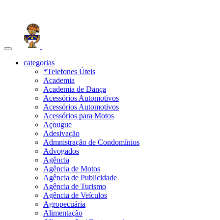
Toggle
navigation
categorias
*Telefones Úteis
Academia
Academia de Dança
Acessórios Automotivos
Acessórios Automotivos
Acessórios para Motos
Açougue
Adesivação
Admnistração de Condomínios
Advogados
Agência
Agência de Motos
Agência de Publicidade
Agência de Turismo
Agência de Veículos
Agropecuária
Alimentação