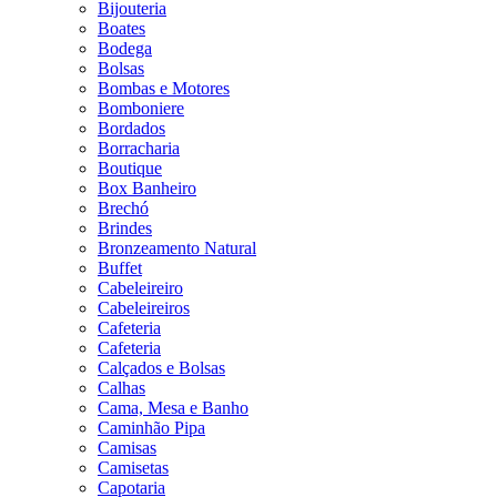
Bijouteria
Boates
Bodega
Bolsas
Bombas e Motores
Bomboniere
Bordados
Borracharia
Boutique
Box Banheiro
Brechó
Brindes
Bronzeamento Natural
Buffet
Cabeleireiro
Cabeleireiros
Cafeteria
Cafeteria
Calçados e Bolsas
Calhas
Cama, Mesa e Banho
Caminhão Pipa
Camisas
Camisetas
Capotaria