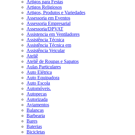
Artigos para Festas
Artigos Religiosos
Artigos, Produtos e Variedades
Assessoria em Eventos
Assessoria Empresarial
Assessoria/DPVAT
Assistencia em Ventiladores
Assistência Técnica
Assistência Técnica em
Assistência Veicular
Ateliê
Ateliê de Roupas e Sapatos
Aulas Particulares
Auto Elétrica
Auto Equipadora
Auto Escola
Automóveis.
Autopeças
Autorizada
Aviamentos
Balanças
Barbearia
Bares
Baterias
Bicicletas