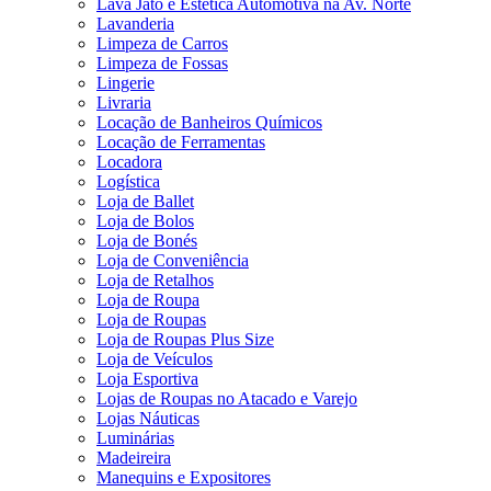
Lava Jato e Estética Automotiva na Av. Norte
Lavanderia
Limpeza de Carros
Limpeza de Fossas
Lingerie
Livraria
Locação de Banheiros Químicos
Locação de Ferramentas
Locadora
Logística
Loja de Ballet
Loja de Bolos
Loja de Bonés
Loja de Conveniência
Loja de Retalhos
Loja de Roupa
Loja de Roupas
Loja de Roupas Plus Size
Loja de Veículos
Loja Esportiva
Lojas de Roupas no Atacado e Varejo
Lojas Náuticas
Luminárias
Madeireira
Manequins e Expositores