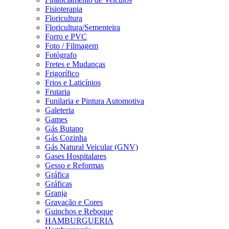
Fisioterapia
Floricultura
Floricultura/Sementeira
Forro e PVC
Foto / Filmagem
Fotógrafo
Fretes e Mudanças
Frigorífico
Frios e Laticínios
Frutaria
Funilaria e Pintura Automotiva
Galeteria
Games
Gás Butano
Gás Cozinha
Gás Natural Veicular (GNV)
Gases Hospitalares
Gesso e Reformas
Gráfica
Gráficas
Granja
Gravação e Cores
Guinchos e Reboque
HAMBURGUERIA