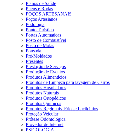
Planos de Saúde
Pneus e Rodas
POÇOS ARTESANAIS
Poços Artesianos
Podologia
Ponto Turístico
Portas Automáticas
Posto de Combustível
Posto de Molas
Pousada
Pré-Moldados
Presentes
Prestação de Serviços
Produção de Eventos
Produtos Alimentícios
Produtos de Limpeza para lavagem de Carros
Produtos Hospitalares
Produtos Naturais
Produtos Ortopédicos
Produtos Químicos
Produtos Regionais ,Frios e Lacticínios
Proteção Veicular
Prótese Odontológica
Provedor de Internet
PSICOLOGIA