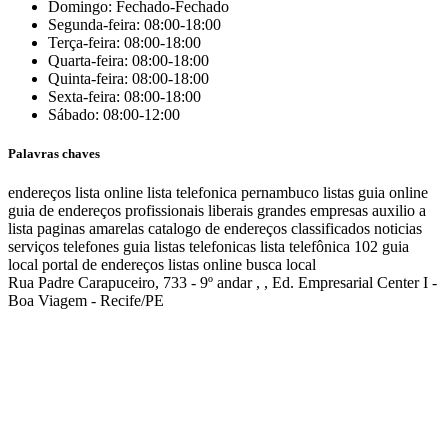
Domingo: Fechado-Fechado
Segunda-feira: 08:00-18:00
Terça-feira: 08:00-18:00
Quarta-feira: 08:00-18:00
Quinta-feira: 08:00-18:00
Sexta-feira: 08:00-18:00
Sábado: 08:00-12:00
Palavras chaves
endereços
lista online
lista telefonica
pernambuco listas
guia online
guia de endereços
profissionais liberais
grandes empresas
auxilio a
lista
paginas amarelas
catalogo de endereços
classificados
noticias
serviços
telefones
guia
listas telefonicas
lista telefônica
102
guia
local
portal de endereços
listas online
busca local
Rua Padre Carapuceiro, 733 - 9º andar , , Ed. Empresarial Center I -
Boa Viagem - Recife/PE