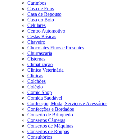
Carimbos
Casa de Frios
Casa de Repouso
Casa do Bolo
Celulares
Centro Automotivo
Cestas Básicas
Chaveiro
Chocolates Finos e Presentes
Churrascaria
Cisternas
Climatização
Clinica Veterinária
Clínicas
Colchões
Colégio
Comic Shop
Comida Saudável
Confecção, Moda, Serviços e Acessórios
Confecções e Bordados
Conserto de Brinquedo
Consertos Câmeras
Consertos de Máquinas
Consertos de Roupas
Consultórios