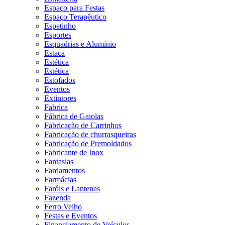
Espaço para Festas
Espaço Terapêutico
Espetinho
Esportes
Esquadrias e Alumínio
Estaca
Estética
Estética
Estofados
Eventos
Extintores
Fabrica
Fábrica de Gaiolas
Fabricação de Carrinhos
Fabricação de churrasqueiras
Fabricação de Premoldados
Fabricante de Inox
Fantasias
Fardamentos
Farmácias
Faróis e Lantenas
Fazenda
Ferro Velho
Festas e Eventos
Financiamento de Veículos