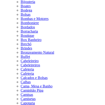
Bijouteria
Boates
Bodega
Bolsas
Bombas e Motores
Bomboniere
Bordados
Borracharia
Boutique
Box Banheiro
Brechó
Brindes
Bronzeamento Natural
Buffet
Cabeleireiro
Cabeleireiros
Cafeteria
Cafeteria
Calçados e Bolsas
Calhas
Cama, Mesa e Banho
Caminhão Pipa
Camisas
Camisetas
Capotaria