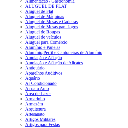
Alimentação / Gastronomia
ALUGUEL DE FLAT
Aluguel de Flat
Aluguel de Máquinas
Aluguel de Mesas e Cadeiras
Aluguel de Mesas para Jogos
Aluguel de Roupas
Aluguel de veículos
Aluguel para Comércio
Alumínio e Panelas
Alumínio,Perfil e Cantoneiras de Alumínio
Amolação e Afiação
Amolação e Afiação de Alicates
Antiquário
Aparelhos Auditivos
Aquário
Ar Condicionado
Ar para Auto
Área de Lazer
Armarinho
Armazém
Arquitetura
Artesanato
Artigos Militares
Artigos para Festas