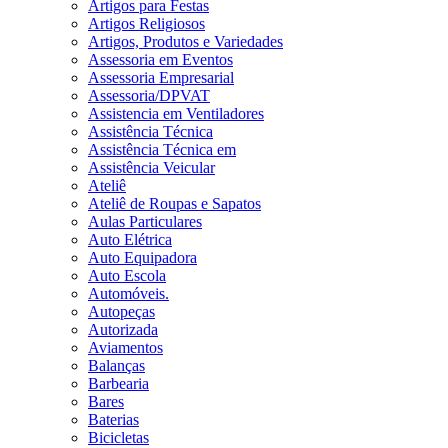
Artigos para Festas
Artigos Religiosos
Artigos, Produtos e Variedades
Assessoria em Eventos
Assessoria Empresarial
Assessoria/DPVAT
Assistencia em Ventiladores
Assistência Técnica
Assistência Técnica em
Assistência Veicular
Ateliê
Ateliê de Roupas e Sapatos
Aulas Particulares
Auto Elétrica
Auto Equipadora
Auto Escola
Automóveis.
Autopeças
Autorizada
Aviamentos
Balanças
Barbearia
Bares
Baterias
Bicicletas