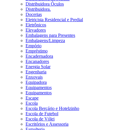
Distribuidora Óculos
Distribuidora.
Docerias
Eletricista Residencial e Predial
Eletrônicos
Elevadores
Embalagens para Presentes
Embalagens/Limpeza
Empório
Empréstimo
Encadernadora
Encanadores
Energia Solar
Engenharia
Enxovais
Equipadora
Equipamentos
Equipamentos
Escape
Escola
Escola Berçário e Hotelzinho
Escola de Futebol
Escola de Vólei
Escritórios e Assessoria
Esmalteria