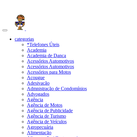
Toggle
navigation
categorias
*Telefones Úteis
Academia
Academia de Dança
Acessórios Automotivos
Acessórios Automotivos
Acessórios para Motos
Açougue
Adesivação
Admnistração de Condomínios
Advogados
Agência
Agência de Motos
Agência de Publicidade
Agência de Turismo
Agência de Veículos
Agropecuária
Alimentação