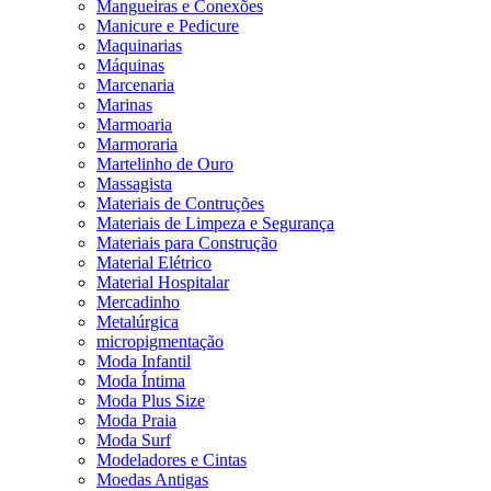
Mangueiras e Conexões
Manicure e Pedicure
Maquinarias
Máquinas
Marcenaria
Marinas
Marmoaria
Marmoraria
Martelinho de Ouro
Massagista
Materiais de Contruções
Materiais de Limpeza e Segurança
Materiais para Construção
Material Elétrico
Material Hospitalar
Mercadinho
Metalúrgica
micropigmentação
Moda Infantil
Moda Íntima
Moda Plus Size
Moda Praia
Moda Surf
Modeladores e Cintas
Moedas Antigas