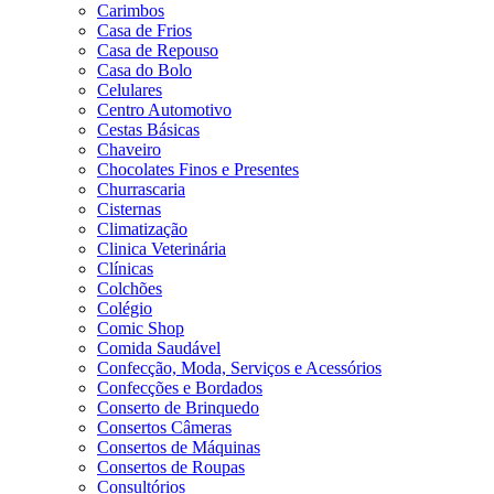
Carimbos
Casa de Frios
Casa de Repouso
Casa do Bolo
Celulares
Centro Automotivo
Cestas Básicas
Chaveiro
Chocolates Finos e Presentes
Churrascaria
Cisternas
Climatização
Clinica Veterinária
Clínicas
Colchões
Colégio
Comic Shop
Comida Saudável
Confecção, Moda, Serviços e Acessórios
Confecções e Bordados
Conserto de Brinquedo
Consertos Câmeras
Consertos de Máquinas
Consertos de Roupas
Consultórios