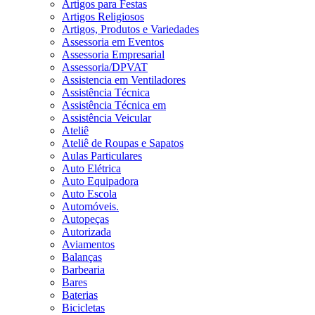
Artigos para Festas
Artigos Religiosos
Artigos, Produtos e Variedades
Assessoria em Eventos
Assessoria Empresarial
Assessoria/DPVAT
Assistencia em Ventiladores
Assistência Técnica
Assistência Técnica em
Assistência Veicular
Ateliê
Ateliê de Roupas e Sapatos
Aulas Particulares
Auto Elétrica
Auto Equipadora
Auto Escola
Automóveis.
Autopeças
Autorizada
Aviamentos
Balanças
Barbearia
Bares
Baterias
Bicicletas