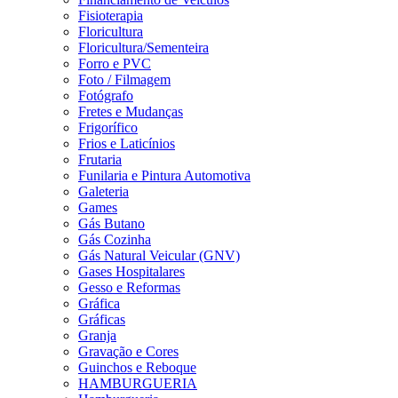
Fisioterapia
Floricultura
Floricultura/Sementeira
Forro e PVC
Foto / Filmagem
Fotógrafo
Fretes e Mudanças
Frigorífico
Frios e Laticínios
Frutaria
Funilaria e Pintura Automotiva
Galeteria
Games
Gás Butano
Gás Cozinha
Gás Natural Veicular (GNV)
Gases Hospitalares
Gesso e Reformas
Gráfica
Gráficas
Granja
Gravação e Cores
Guinchos e Reboque
HAMBURGUERIA