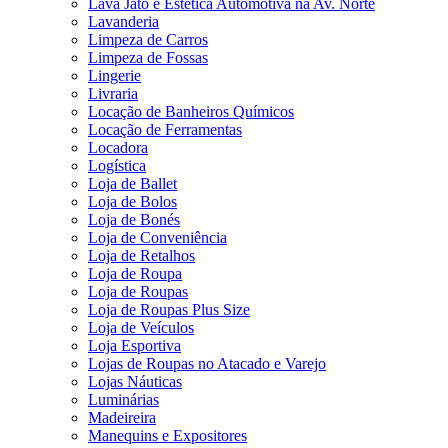
Lava Jato e Estética Automotiva na Av. Norte
Lavanderia
Limpeza de Carros
Limpeza de Fossas
Lingerie
Livraria
Locação de Banheiros Químicos
Locação de Ferramentas
Locadora
Logística
Loja de Ballet
Loja de Bolos
Loja de Bonés
Loja de Conveniência
Loja de Retalhos
Loja de Roupa
Loja de Roupas
Loja de Roupas Plus Size
Loja de Veículos
Loja Esportiva
Lojas de Roupas no Atacado e Varejo
Lojas Náuticas
Luminárias
Madeireira
Manequins e Expositores