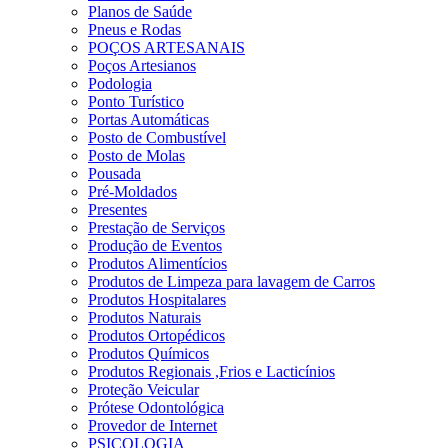
Planos de Saúde
Pneus e Rodas
POÇOS ARTESANAIS
Poços Artesianos
Podologia
Ponto Turístico
Portas Automáticas
Posto de Combustível
Posto de Molas
Pousada
Pré-Moldados
Presentes
Prestação de Serviços
Produção de Eventos
Produtos Alimentícios
Produtos de Limpeza para lavagem de Carros
Produtos Hospitalares
Produtos Naturais
Produtos Ortopédicos
Produtos Químicos
Produtos Regionais ,Frios e Lacticínios
Proteção Veicular
Prótese Odontológica
Provedor de Internet
PSICOLOGIA