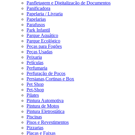
Panfletagem e Digitalização de Documentos
Panificadora
Papelaria / Livraria
Papelarias
Parafusos
Park Infantil
Parque Aquático
Parque Ecológico
Peças para Fogões
Peças Usadas
Peixaria
Películas
Perfumaria
Perfuração de Poços
Persianas,Cortinas e Box
Pet Shop
Pet-Shop
Pilates
Pintura Automotiva
Pintura de Motos
Pintura Eletrostática
Piscinas
Pisos e Revestimentos
Pizzarias
Placas e Faixas