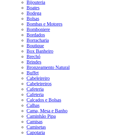
Bijouteria
Boates
Bodega
Bolsas
Bombas e Motores
Bomboniere
Bordados
Borracharia
Boutique
Box Banheiro
Brechó
Brindes
Bronzeamento Natural
Buffet
Cabeleireiro
Cabeleireiros
Cafeteria
Cafeteria
Calçados e Bolsas
Calhas
Cama, Mesa e Banho
Caminhão Pipa
Camisas
Camisetas
Capotaria