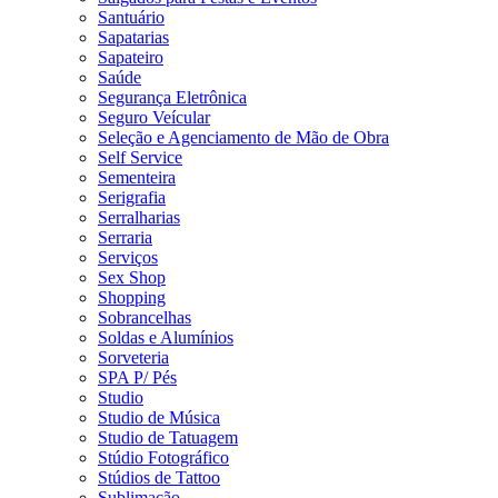
Santuário
Sapatarias
Sapateiro
Saúde
Segurança Eletrônica
Seguro Veícular
Seleção e Agenciamento de Mão de Obra
Self Service
Sementeira
Serigrafia
Serralharias
Serraria
Serviços
Sex Shop
Shopping
Sobrancelhas
Soldas e Alumínios
Sorveteria
SPA P/ Pés
Studio
Studio de Música
Studio de Tatuagem
Stúdio Fotográfico
Stúdios de Tattoo
Sublimação