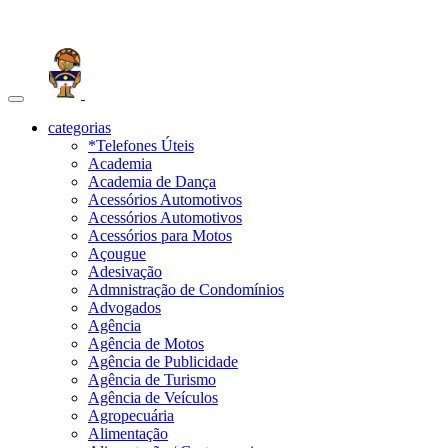
Toggle
navigation
categorias
*Telefones Úteis
Academia
Academia de Dança
Acessórios Automotivos
Acessórios Automotivos
Acessórios para Motos
Açougue
Adesivação
Admnistração de Condomínios
Advogados
Agência
Agência de Motos
Agência de Publicidade
Agência de Turismo
Agência de Veículos
Agropecuária
Alimentação