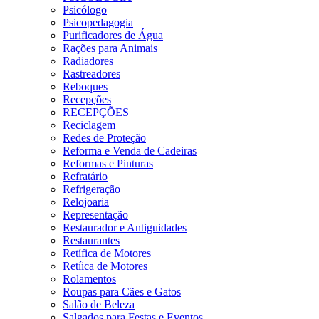
Psicólogo
Psicopedagogia
Purificadores de Água
Rações para Animais
Radiadores
Rastreadores
Reboques
Recepções
RECEPÇÕES
Reciclagem
Redes de Proteção
Reforma e Venda de Cadeiras
Reformas e Pinturas
Refratário
Refrigeração
Relojoaria
Representação
Restaurador e Antiguidades
Restaurantes
Retífica de Motores
Retíica de Motores
Rolamentos
Roupas para Cães e Gatos
Salão de Beleza
Salgados para Festas e Eventos