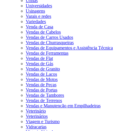
Unhas
Universidades
Usinagens
Varais e redes
Variedades
Venda de Casa
Vendas de Cabelos
Vendas de Carros Usados
Vendas de Churrasqueiras
Vendas de Equipamentos e Assistência Técnica
Vendas de Ferramentas
Vendas de Flat
Vendas de Gás
Vendas de Granito
Vendas de Laços
Vendas de Motos
Vendas de Peças
Vendas de Portas
Vendas de Tambores
Vendas de Terrenos
Vendas e Manutenção em Empilhadeiras
Veterinário
Veterinários
Viagem e Turismo
Vidraçarias