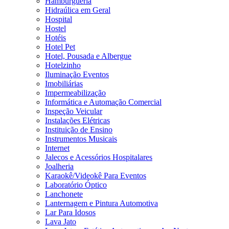
Hamburgueria
Hidraúlica em Geral
Hospital
Hostel
Hotéis
Hotel Pet
Hotel, Pousada e Albergue
Hotelzinho
Iluminação Eventos
Imobiliárias
Impermeabilização
Informática e Automação Comercial
Inspeção Veicular
Instalações Elétricas
Instituição de Ensino
Instrumentos Musicais
Internet
Jalecos e Acessórios Hospitalares
Joalheria
Karaokê/Videokê Para Eventos
Laboratório Óptico
Lanchonete
Lanternagem e Pintura Automotiva
Lar Para Idosos
Lava Jato