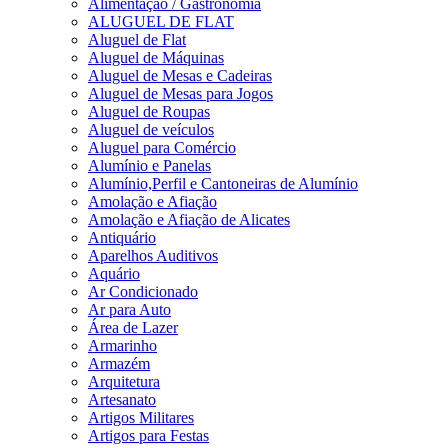
Alimentação / Gastronomia
ALUGUEL DE FLAT
Aluguel de Flat
Aluguel de Máquinas
Aluguel de Mesas e Cadeiras
Aluguel de Mesas para Jogos
Aluguel de Roupas
Aluguel de veículos
Aluguel para Comércio
Alumínio e Panelas
Alumínio,Perfil e Cantoneiras de Alumínio
Amolação e Afiação
Amolação e Afiação de Alicates
Antiquário
Aparelhos Auditivos
Aquário
Ar Condicionado
Ar para Auto
Área de Lazer
Armarinho
Armazém
Arquitetura
Artesanato
Artigos Militares
Artigos para Festas