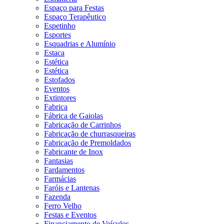
Espaço para Festas
Espaço Terapêutico
Espetinho
Esportes
Esquadrias e Alumínio
Estaca
Estética
Estética
Estofados
Eventos
Extintores
Fabrica
Fábrica de Gaiolas
Fabricação de Carrinhos
Fabricação de churrasqueiras
Fabricação de Premoldados
Fabricante de Inox
Fantasias
Fardamentos
Farmácias
Faróis e Lantenas
Fazenda
Ferro Velho
Festas e Eventos
Financiamento de Veículos