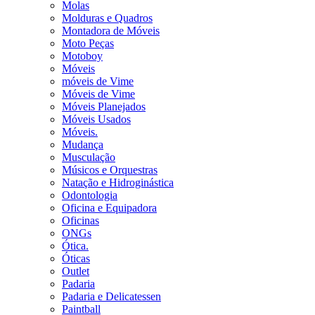
Molas
Molduras e Quadros
Montadora de Móveis
Moto Peças
Motoboy
Móveis
móveis de Vime
Móveis de Vime
Móveis Planejados
Móveis Usados
Móveis.
Mudança
Musculação
Músicos e Orquestras
Natação e Hidroginástica
Odontologia
Oficina e Equipadora
Oficinas
ONGs
Ótica.
Óticas
Outlet
Padaria
Padaria e Delicatessen
Paintball