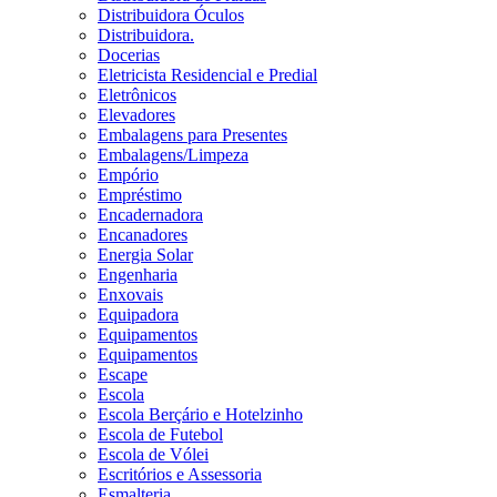
Distribuidora Óculos
Distribuidora.
Docerias
Eletricista Residencial e Predial
Eletrônicos
Elevadores
Embalagens para Presentes
Embalagens/Limpeza
Empório
Empréstimo
Encadernadora
Encanadores
Energia Solar
Engenharia
Enxovais
Equipadora
Equipamentos
Equipamentos
Escape
Escola
Escola Berçário e Hotelzinho
Escola de Futebol
Escola de Vólei
Escritórios e Assessoria
Esmalteria