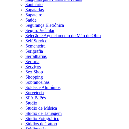
Santuário
Sapatarias
Sapateiro
Saúde
Segurança Eletrônica
Seguro Veícular
Seleção e Agenciamento de Mão de Obra
Self Service
Sementeira
Serigrafia
Serralharias
Serraria
Serviços
Sex Shop
Shopping
Sobrancelhas
Soldas e Alumínios
Sorveteria
SPA P/ Pés
Studio
Studio de Música
Studio de Tatuagem
Stúdio Fotográfico
Stúdios de Tattoo
Sublimação