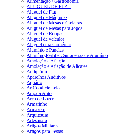
Alimentação / Gastronomia
ALUGUEL DE FLAT
Aluguel de Flat
Aluguel de Máquinas
Aluguel de Mesas e Cadeiras
Aluguel de Mesas para Jogos
Aluguel de Roupas
Aluguel de veículos
Aluguel para Comércio
Alumínio e Panelas
Alumínio,Perfil e Cantoneiras de Alumínio
Amolação e Afiação
Amolação e Afiação de Alicates
Antiquário
Aparelhos Auditivos
Aquário
Ar Condicionado
Ar para Auto
Área de Lazer
Armarinho
Armazém
Arquitetura
Artesanato
Artigos Militares
Artigos para Festas