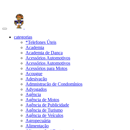
Toggle
navigation
categorias
*Telefones Úteis
Academia
Academia de Dança
Acessórios Automotivos
Acessórios Automotivos
Acessórios para Motos
Açougue
Adesivação
Admnistração de Condomínios
Advogados
Agência
Agência de Motos
Agência de Publicidade
Agência de Turismo
Agência de Veículos
Agropecuária
Alimentação