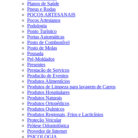
Planos de Saúde
Pneus e Rodas
POÇOS ARTESANAIS
Poços Artesianos
Podologia
Ponto Turístico
Portas Automáticas
Posto de Combustível
Posto de Molas
Pousada
Pré-Moldados
Presentes
Prestação de Serviços
Produção de Eventos
Produtos Alimentícios
Produtos de Limpeza para lavagem de Carros
Produtos Hospitalares
Produtos Naturais
Produtos Ortopédicos
Produtos Químicos
Produtos Regionais ,Frios e Lacticínios
Proteção Veicular
Prótese Odontológica
Provedor de Internet
PSICOLOGIA