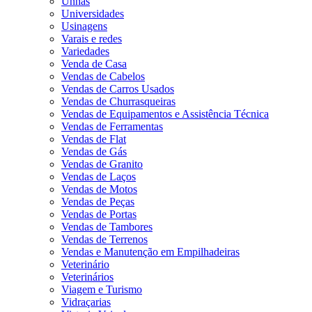
Unhas
Universidades
Usinagens
Varais e redes
Variedades
Venda de Casa
Vendas de Cabelos
Vendas de Carros Usados
Vendas de Churrasqueiras
Vendas de Equipamentos e Assistência Técnica
Vendas de Ferramentas
Vendas de Flat
Vendas de Gás
Vendas de Granito
Vendas de Laços
Vendas de Motos
Vendas de Peças
Vendas de Portas
Vendas de Tambores
Vendas de Terrenos
Vendas e Manutenção em Empilhadeiras
Veterinário
Veterinários
Viagem e Turismo
Vidraçarias