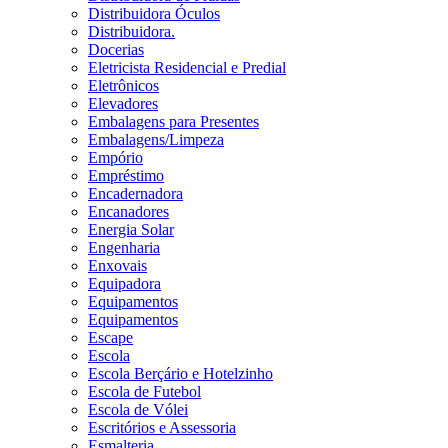
Distribuidora Óculos
Distribuidora.
Docerias
Eletricista Residencial e Predial
Eletrônicos
Elevadores
Embalagens para Presentes
Embalagens/Limpeza
Empório
Empréstimo
Encadernadora
Encanadores
Energia Solar
Engenharia
Enxovais
Equipadora
Equipamentos
Equipamentos
Escape
Escola
Escola Berçário e Hotelzinho
Escola de Futebol
Escola de Vólei
Escritórios e Assessoria
Esmalteria