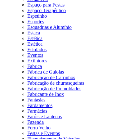
Espaço para Festas
Espaço Terapêutico
Espetinho
Esportes
Esquadrias e Alumínio
Estaca
Estética
Estética
Estofados
Eventos
Extintores
Fabrica
Fábrica de Gaiolas
Fabricação de Carrinhos
Fabricação de churrasqueiras
Fabricação de Premoldados
Fabricante de Inox
Fantasias
Fardamentos
Farmácias
Faróis e Lantenas
Fazenda
Ferro Velho
Festas e Eventos
Financiamento de Veículos