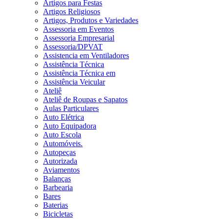
Artigos para Festas
Artigos Religiosos
Artigos, Produtos e Variedades
Assessoria em Eventos
Assessoria Empresarial
Assessoria/DPVAT
Assistencia em Ventiladores
Assistência Técnica
Assistência Técnica em
Assistência Veicular
Ateliê
Ateliê de Roupas e Sapatos
Aulas Particulares
Auto Elétrica
Auto Equipadora
Auto Escola
Automóveis.
Autopeças
Autorizada
Aviamentos
Balanças
Barbearia
Bares
Baterias
Bicicletas