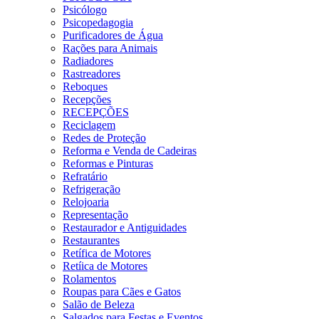
Psicólogo
Psicopedagogia
Purificadores de Água
Rações para Animais
Radiadores
Rastreadores
Reboques
Recepções
RECEPÇÕES
Reciclagem
Redes de Proteção
Reforma e Venda de Cadeiras
Reformas e Pinturas
Refratário
Refrigeração
Relojoaria
Representação
Restaurador e Antiguidades
Restaurantes
Retífica de Motores
Retíica de Motores
Rolamentos
Roupas para Cães e Gatos
Salão de Beleza
Salgados para Festas e Eventos