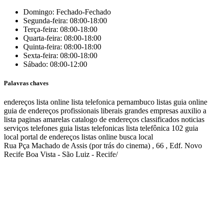
Domingo: Fechado-Fechado
Segunda-feira: 08:00-18:00
Terça-feira: 08:00-18:00
Quarta-feira: 08:00-18:00
Quinta-feira: 08:00-18:00
Sexta-feira: 08:00-18:00
Sábado: 08:00-12:00
Palavras chaves
endereços
lista online
lista telefonica
pernambuco listas
guia online
guia de endereços
profissionais liberais
grandes empresas
auxilio a
lista
paginas amarelas
catalogo de endereços
classificados
noticias
serviços
telefones
guia
listas telefonicas
lista telefônica
102
guia
local
portal de endereços
listas online
busca local
Rua Pça Machado de Assis (por trás do cinema) , 66 , Edf. Novo
Recife Boa Vista - São Luiz - Recife/