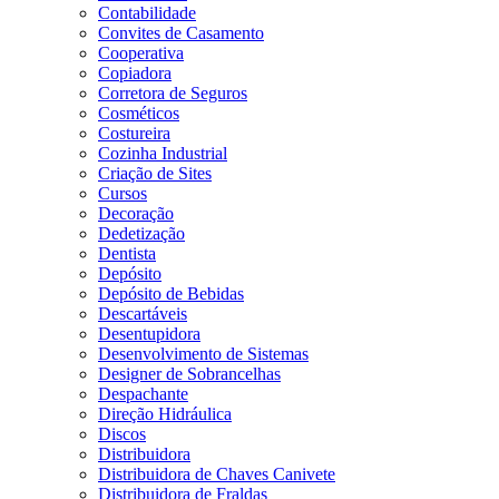
Contabilidade
Convites de Casamento
Cooperativa
Copiadora
Corretora de Seguros
Cosméticos
Costureira
Cozinha Industrial
Criação de Sites
Cursos
Decoração
Dedetização
Dentista
Depósito
Depósito de Bebidas
Descartáveis
Desentupidora
Desenvolvimento de Sistemas
Designer de Sobrancelhas
Despachante
Direção Hidráulica
Discos
Distribuidora
Distribuidora de Chaves Canivete
Distribuidora de Fraldas