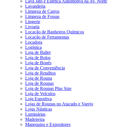
Lava Jato e Estética Automotiva na Av. Norte
Lavanderia
Limpeza de Carros
Limpeza de Fossas
Lingerie
Livraria
Locação de Banheiros Químicos
Locação de Ferramentas
Locadora
Logística
Loja de Ballet
Loja de Bolos
Loja de Bonés
Loja de Conveniência
Loja de Retalhos
Loja de Roupa
Loja de Roupas
Loja de Roupas Plus Size
Loja de Veículos
Loja Esportiva
Lojas de Roupas no Atacado e Varejo
Lojas Náuticas
Luminárias
Madeireira
Manequins e Expositores