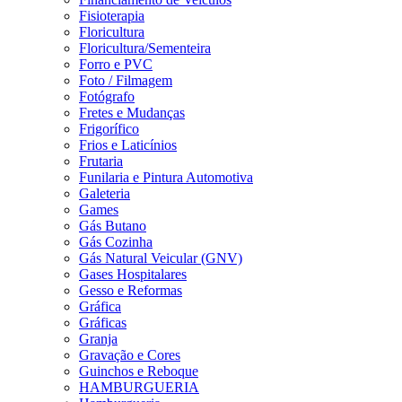
Fisioterapia
Floricultura
Floricultura/Sementeira
Forro e PVC
Foto / Filmagem
Fotógrafo
Fretes e Mudanças
Frigorífico
Frios e Laticínios
Frutaria
Funilaria e Pintura Automotiva
Galeteria
Games
Gás Butano
Gás Cozinha
Gás Natural Veicular (GNV)
Gases Hospitalares
Gesso e Reformas
Gráfica
Gráficas
Granja
Gravação e Cores
Guinchos e Reboque
HAMBURGUERIA