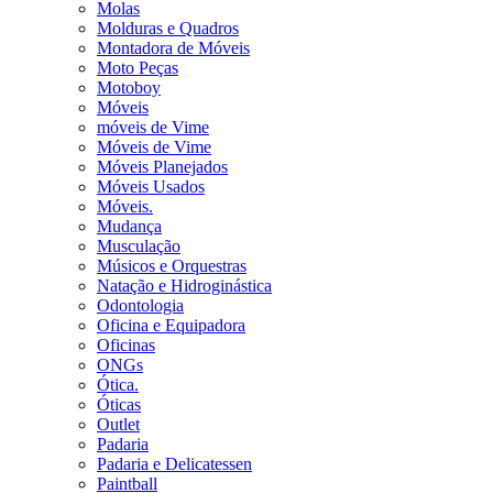
Molas
Molduras e Quadros
Montadora de Móveis
Moto Peças
Motoboy
Móveis
móveis de Vime
Móveis de Vime
Móveis Planejados
Móveis Usados
Móveis.
Mudança
Musculação
Músicos e Orquestras
Natação e Hidroginástica
Odontologia
Oficina e Equipadora
Oficinas
ONGs
Ótica.
Óticas
Outlet
Padaria
Padaria e Delicatessen
Paintball