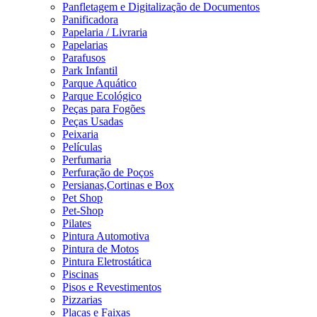
Panfletagem e Digitalização de Documentos
Panificadora
Papelaria / Livraria
Papelarias
Parafusos
Park Infantil
Parque Aquático
Parque Ecológico
Peças para Fogões
Peças Usadas
Peixaria
Películas
Perfumaria
Perfuração de Poços
Persianas,Cortinas e Box
Pet Shop
Pet-Shop
Pilates
Pintura Automotiva
Pintura de Motos
Pintura Eletrostática
Piscinas
Pisos e Revestimentos
Pizzarias
Placas e Faixas