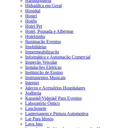
Hamburgueria
Hidraúlica em Geral
Hospital
Hostel
Hotéis
Hotel Pet
Hotel, Pousada e Albergue
Hotelzinho
Iluminação Eventos
Imobiliárias
Impermeabilização
Informática e Automação Comercial
Inspeção Veicular
Instalações Elétricas
Instituição de Ensino
Instrumentos Musicais
Internet
Jalecos e Acessórios Hospitalares
Joalheria
Karaokê/Videokê Para Eventos
Laboratório Óptico
Lanchonete
Lanternagem e Pintura Automotiva
Lar Para Idosos
Lava Jato