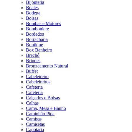
Bijouteria
Boates
Bodega
Bolsas
Bombas e Motores
Bomboniere
Bordados
Borracharia
Boutique
Box Banheiro
Brechó
Brindes
Bronzeamento Natural
Buffet
Cabeleireiro
Cabeleireiros
Cafeteria
Cafeteria
Calçados e Bolsas
Calhas
Cama, Mesa e Banho
Caminhão Pipa
Camisas
Camisetas
Capotaria