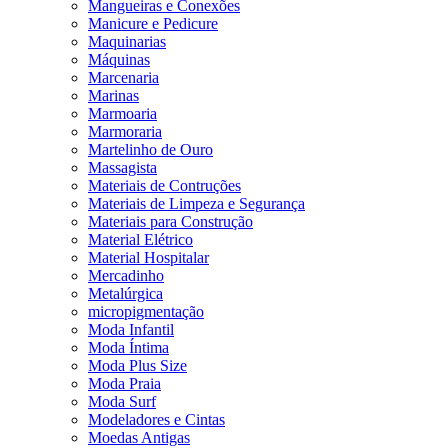
Mangueiras e Conexões
Manicure e Pedicure
Maquinarias
Máquinas
Marcenaria
Marinas
Marmoaria
Marmoraria
Martelinho de Ouro
Massagista
Materiais de Contruções
Materiais de Limpeza e Segurança
Materiais para Construção
Material Elétrico
Material Hospitalar
Mercadinho
Metalúrgica
micropigmentação
Moda Infantil
Moda Íntima
Moda Plus Size
Moda Praia
Moda Surf
Modeladores e Cintas
Moedas Antigas