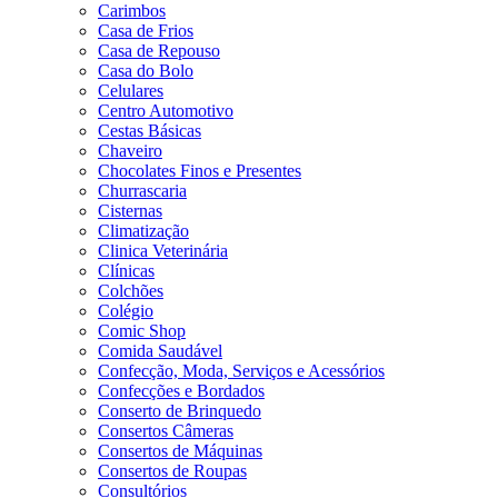
Carimbos
Casa de Frios
Casa de Repouso
Casa do Bolo
Celulares
Centro Automotivo
Cestas Básicas
Chaveiro
Chocolates Finos e Presentes
Churrascaria
Cisternas
Climatização
Clinica Veterinária
Clínicas
Colchões
Colégio
Comic Shop
Comida Saudável
Confecção, Moda, Serviços e Acessórios
Confecções e Bordados
Conserto de Brinquedo
Consertos Câmeras
Consertos de Máquinas
Consertos de Roupas
Consultórios