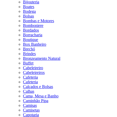
Bijouteria
Boates
Bodega
Bolsas
Bombas e Motores
Bomboniere
Bordados
Borracharia
Boutique
Box Banheiro
Brechó
Brindes
Bronzeamento Natural
Buffet
Cabeleireiro
Cabeleireiros
Cafeteria
Cafeteria
Calçados e Bolsas
Calhas
Cama, Mesa e Banho
Caminhão Pipa
Camisas
Camisetas
Capotaria