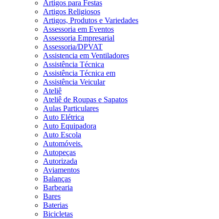
Artigos para Festas
Artigos Religiosos
Artigos, Produtos e Variedades
Assessoria em Eventos
Assessoria Empresarial
Assessoria/DPVAT
Assistencia em Ventiladores
Assistência Técnica
Assistência Técnica em
Assistência Veicular
Ateliê
Ateliê de Roupas e Sapatos
Aulas Particulares
Auto Elétrica
Auto Equipadora
Auto Escola
Automóveis.
Autopeças
Autorizada
Aviamentos
Balanças
Barbearia
Bares
Baterias
Bicicletas