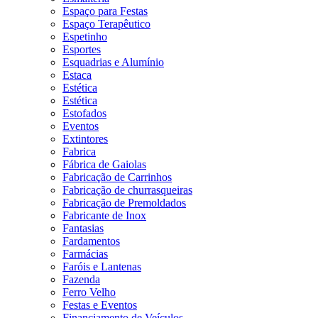
Espaço para Festas
Espaço Terapêutico
Espetinho
Esportes
Esquadrias e Alumínio
Estaca
Estética
Estética
Estofados
Eventos
Extintores
Fabrica
Fábrica de Gaiolas
Fabricação de Carrinhos
Fabricação de churrasqueiras
Fabricação de Premoldados
Fabricante de Inox
Fantasias
Fardamentos
Farmácias
Faróis e Lantenas
Fazenda
Ferro Velho
Festas e Eventos
Financiamento de Veículos