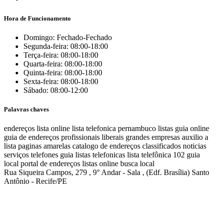
Hora de Funcionamento
Domingo: Fechado-Fechado
Segunda-feira: 08:00-18:00
Terça-feira: 08:00-18:00
Quarta-feira: 08:00-18:00
Quinta-feira: 08:00-18:00
Sexta-feira: 08:00-18:00
Sábado: 08:00-12:00
Palavras chaves
endereços
lista online
lista telefonica
pernambuco listas
guia online
guia de endereços
profissionais liberais
grandes empresas
auxilio a
lista
paginas amarelas
catalogo de endereços
classificados
noticias
serviços
telefones
guia
listas telefonicas
lista telefônica
102
guia
local
portal de endereços
listas online
busca local
Rua Siqueira Campos, 279 , 9° Andar - Sala , (Edf. Brasília) Santo
Antônio - Recife/PE