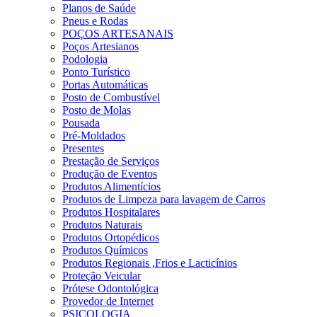
Planos de Saúde
Pneus e Rodas
POÇOS ARTESANAIS
Poços Artesianos
Podologia
Ponto Turístico
Portas Automáticas
Posto de Combustível
Posto de Molas
Pousada
Pré-Moldados
Presentes
Prestação de Serviços
Produção de Eventos
Produtos Alimentícios
Produtos de Limpeza para lavagem de Carros
Produtos Hospitalares
Produtos Naturais
Produtos Ortopédicos
Produtos Químicos
Produtos Regionais ,Frios e Lacticínios
Proteção Veicular
Prótese Odontológica
Provedor de Internet
PSICOLOGIA