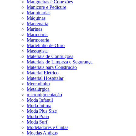
Mangueiras e Conexões
Manicure e Pedicure
Maquinarias
Máquinas
Marcenaria
Marinas
Marmoaria
Marmoraria
Martelinho de Ouro
Massagista
Materiais de Contruções
Materiais de Limpeza e Segurança
Materiais para Construção
Material Elétrico
Material Hospitalar
Mercadinho
Metalúrgica
micropigmentação
Moda Infantil
Moda Íntima
Moda Plus Size
Moda Praia
Moda Surf
Modeladores e Cintas
Moedas Antigas