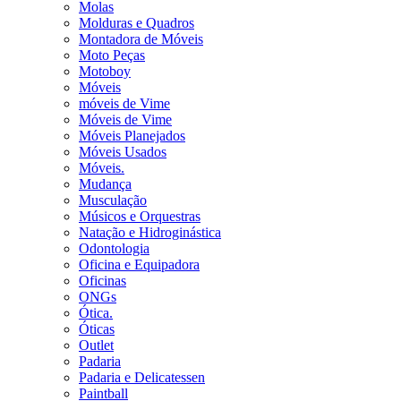
Molas
Molduras e Quadros
Montadora de Móveis
Moto Peças
Motoboy
Móveis
móveis de Vime
Móveis de Vime
Móveis Planejados
Móveis Usados
Móveis.
Mudança
Musculação
Músicos e Orquestras
Natação e Hidroginástica
Odontologia
Oficina e Equipadora
Oficinas
ONGs
Ótica.
Óticas
Outlet
Padaria
Padaria e Delicatessen
Paintball