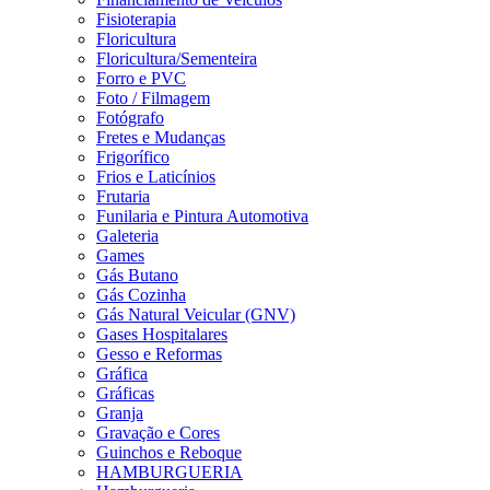
Fisioterapia
Floricultura
Floricultura/Sementeira
Forro e PVC
Foto / Filmagem
Fotógrafo
Fretes e Mudanças
Frigorífico
Frios e Laticínios
Frutaria
Funilaria e Pintura Automotiva
Galeteria
Games
Gás Butano
Gás Cozinha
Gás Natural Veicular (GNV)
Gases Hospitalares
Gesso e Reformas
Gráfica
Gráficas
Granja
Gravação e Cores
Guinchos e Reboque
HAMBURGUERIA