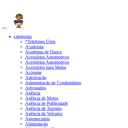
Toggle
navigation
categorias
*Telefones Úteis
Academia
Academia de Dança
Acessórios Automotivos
Acessórios Automotivos
Acessórios para Motos
Açougue
Adesivação
Admnistração de Condomínios
Advogados
Agência
Agência de Motos
Agência de Publicidade
Agência de Turismo
Agência de Veículos
Agropecuária
Alimentação