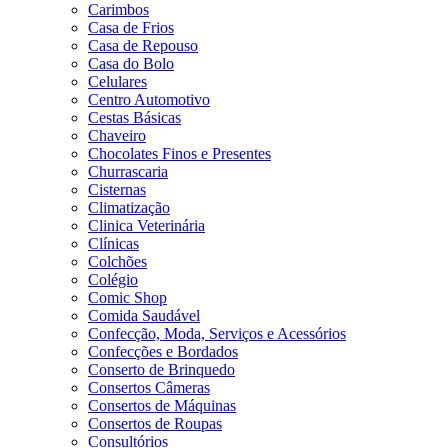
Carimbos
Casa de Frios
Casa de Repouso
Casa do Bolo
Celulares
Centro Automotivo
Cestas Básicas
Chaveiro
Chocolates Finos e Presentes
Churrascaria
Cisternas
Climatização
Clinica Veterinária
Clínicas
Colchões
Colégio
Comic Shop
Comida Saudável
Confecção, Moda, Serviços e Acessórios
Confecções e Bordados
Conserto de Brinquedo
Consertos Câmeras
Consertos de Máquinas
Consertos de Roupas
Consultórios