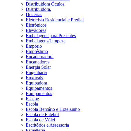
Distribuidora Óculos
Distribuidora.
Docerias
Eletricista Residencial e Predial
Eletrônicos
Elevadores
Embalagens para Presentes
Embalagens/Limpeza
Empório
Empréstimo
Encadernadora
Encanadores
Energia Solar
Engenharia
Enxovais
Equipadora
Equipamentos
Equipamentos
Escape
Escola
Escola Berçário e Hotelzinho
Escola de Futebol
Escola de Vólei
Escritórios e Assessoria
Esmalteria