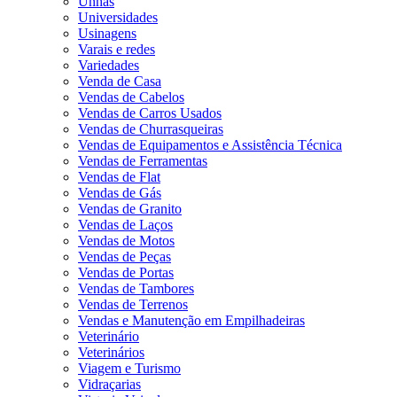
Unhas
Universidades
Usinagens
Varais e redes
Variedades
Venda de Casa
Vendas de Cabelos
Vendas de Carros Usados
Vendas de Churrasqueiras
Vendas de Equipamentos e Assistência Técnica
Vendas de Ferramentas
Vendas de Flat
Vendas de Gás
Vendas de Granito
Vendas de Laços
Vendas de Motos
Vendas de Peças
Vendas de Portas
Vendas de Tambores
Vendas de Terrenos
Vendas e Manutenção em Empilhadeiras
Veterinário
Veterinários
Viagem e Turismo
Vidraçarias