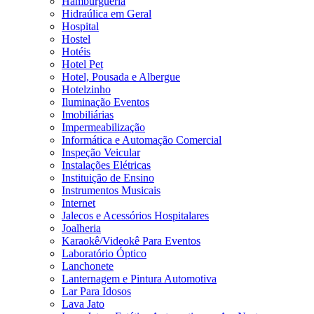
Hamburgueria
Hidraúlica em Geral
Hospital
Hostel
Hotéis
Hotel Pet
Hotel, Pousada e Albergue
Hotelzinho
Iluminação Eventos
Imobiliárias
Impermeabilização
Informática e Automação Comercial
Inspeção Veicular
Instalações Elétricas
Instituição de Ensino
Instrumentos Musicais
Internet
Jalecos e Acessórios Hospitalares
Joalheria
Karaokê/Videokê Para Eventos
Laboratório Óptico
Lanchonete
Lanternagem e Pintura Automotiva
Lar Para Idosos
Lava Jato