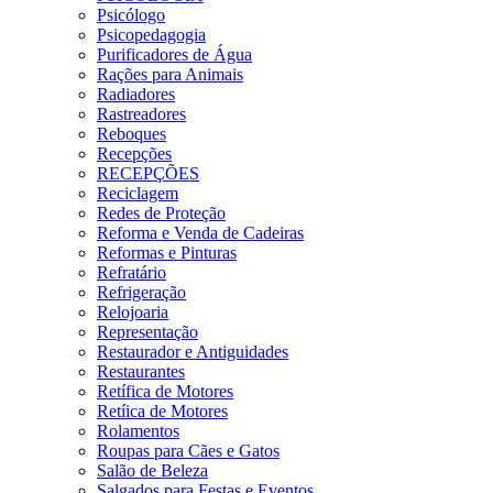
Psicólogo
Psicopedagogia
Purificadores de Água
Rações para Animais
Radiadores
Rastreadores
Reboques
Recepções
RECEPÇÕES
Reciclagem
Redes de Proteção
Reforma e Venda de Cadeiras
Reformas e Pinturas
Refratário
Refrigeração
Relojoaria
Representação
Restaurador e Antiguidades
Restaurantes
Retífica de Motores
Retíica de Motores
Rolamentos
Roupas para Cães e Gatos
Salão de Beleza
Salgados para Festas e Eventos