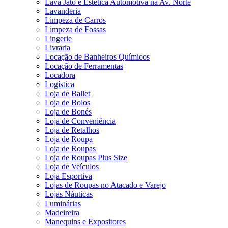
Lava Jato e Estética Automotiva na Av. Norte
Lavanderia
Limpeza de Carros
Limpeza de Fossas
Lingerie
Livraria
Locação de Banheiros Químicos
Locação de Ferramentas
Locadora
Logística
Loja de Ballet
Loja de Bolos
Loja de Bonés
Loja de Conveniência
Loja de Retalhos
Loja de Roupa
Loja de Roupas
Loja de Roupas Plus Size
Loja de Veículos
Loja Esportiva
Lojas de Roupas no Atacado e Varejo
Lojas Náuticas
Luminárias
Madeireira
Manequins e Expositores