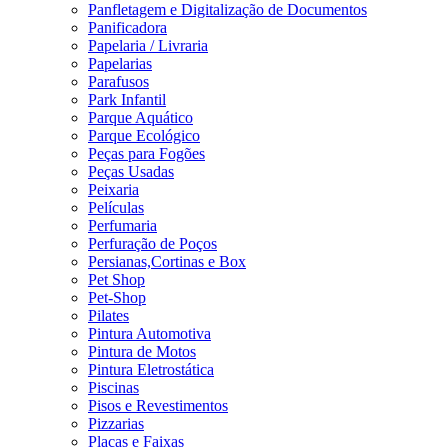
Panfletagem e Digitalização de Documentos
Panificadora
Papelaria / Livraria
Papelarias
Parafusos
Park Infantil
Parque Aquático
Parque Ecológico
Peças para Fogões
Peças Usadas
Peixaria
Películas
Perfumaria
Perfuração de Poços
Persianas,Cortinas e Box
Pet Shop
Pet-Shop
Pilates
Pintura Automotiva
Pintura de Motos
Pintura Eletrostática
Piscinas
Pisos e Revestimentos
Pizzarias
Placas e Faixas