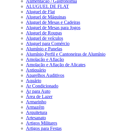
Alimentação / Gastronomia
ALUGUEL DE FLAT
Aluguel de Flat
Aluguel de Máquinas
Aluguel de Mesas e Cadeiras
Aluguel de Mesas para Jogos
Aluguel de Roupas
Aluguel de veículos
Aluguel para Comércio
Alumínio e Panelas
Alumínio,Perfil e Cantoneiras de Alumínio
Amolação e Afiação
Amolação e Afiação de Alicates
Antiquário
Aparelhos Auditivos
Aquário
Ar Condicionado
Ar para Auto
Área de Lazer
Armarinho
Armazém
Arquitetura
Artesanato
Artigos Militares
Artigos para Festas