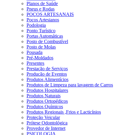
Planos de Saúde
Pneus e Rodas
POÇOS ARTESANAIS
Poços Artesianos
Podologia
Ponto Turístico
Portas Automáticas
Posto de Combustível
Posto de Molas
Pousada
Pré-Moldados
Presentes
Prestação de Serviços
Produção de Eventos
Produtos Alimentícios
Produtos de Limpeza para lavagem de Carros
Produtos Hospitalares
Produtos Naturais
Produtos Ortopédicos
Produtos Químicos
Produtos Regionais ,Frios e Lacticínios
Proteção Veicular
Prótese Odontológica
Provedor de Internet
PSICOLOGIA