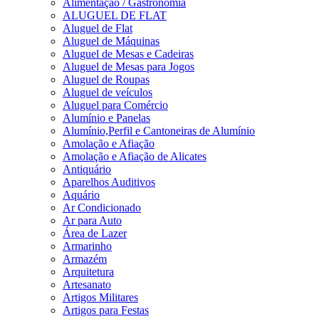
Alimentação / Gastronomia
ALUGUEL DE FLAT
Aluguel de Flat
Aluguel de Máquinas
Aluguel de Mesas e Cadeiras
Aluguel de Mesas para Jogos
Aluguel de Roupas
Aluguel de veículos
Aluguel para Comércio
Alumínio e Panelas
Alumínio,Perfil e Cantoneiras de Alumínio
Amolação e Afiação
Amolação e Afiação de Alicates
Antiquário
Aparelhos Auditivos
Aquário
Ar Condicionado
Ar para Auto
Área de Lazer
Armarinho
Armazém
Arquitetura
Artesanato
Artigos Militares
Artigos para Festas