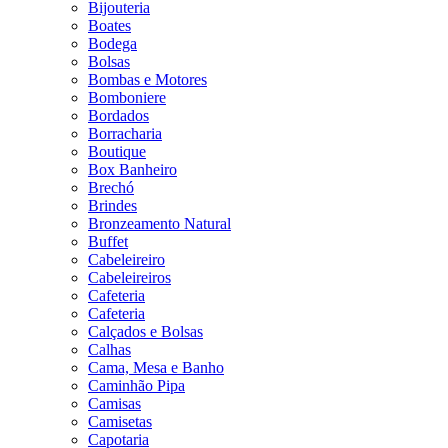
Bijouteria
Boates
Bodega
Bolsas
Bombas e Motores
Bomboniere
Bordados
Borracharia
Boutique
Box Banheiro
Brechó
Brindes
Bronzeamento Natural
Buffet
Cabeleireiro
Cabeleireiros
Cafeteria
Cafeteria
Calçados e Bolsas
Calhas
Cama, Mesa e Banho
Caminhão Pipa
Camisas
Camisetas
Capotaria