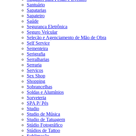
Santuário
Sapatarias
Sapateiro
Saúde
Segurança Eletrônica
Seguro Veícular
Seleção e Agenciamento de Mão de Obra
Self Service
Sementeira
Serigrafia
Serralharias
Serraria
Serviços
Sex Shop
Shopping
Sobrancelhas
Soldas e Alumínios
Sorveteria
SPA P/ Pés
Studio
Studio de Música
Studio de Tatuagem
Stúdio Fotográfico
Stúdios de Tattoo
Sublimação