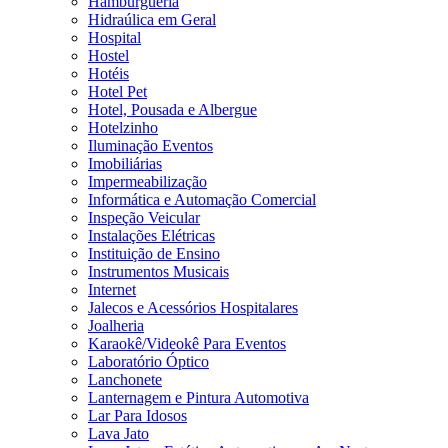
Hamburgueria
Hidraúlica em Geral
Hospital
Hostel
Hotéis
Hotel Pet
Hotel, Pousada e Albergue
Hotelzinho
Iluminação Eventos
Imobiliárias
Impermeabilização
Informática e Automação Comercial
Inspeção Veicular
Instalações Elétricas
Instituição de Ensino
Instrumentos Musicais
Internet
Jalecos e Acessórios Hospitalares
Joalheria
Karaokê/Videokê Para Eventos
Laboratório Óptico
Lanchonete
Lanternagem e Pintura Automotiva
Lar Para Idosos
Lava Jato