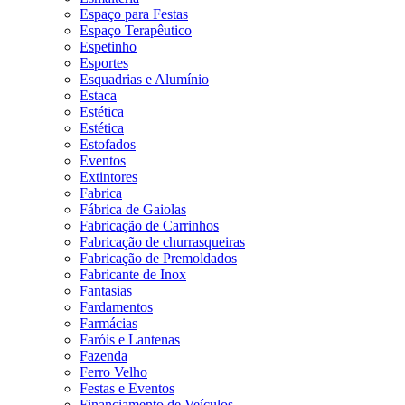
Espaço para Festas
Espaço Terapêutico
Espetinho
Esportes
Esquadrias e Alumínio
Estaca
Estética
Estética
Estofados
Eventos
Extintores
Fabrica
Fábrica de Gaiolas
Fabricação de Carrinhos
Fabricação de churrasqueiras
Fabricação de Premoldados
Fabricante de Inox
Fantasias
Fardamentos
Farmácias
Faróis e Lantenas
Fazenda
Ferro Velho
Festas e Eventos
Financiamento de Veículos