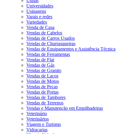
Unhas
Universidades
Usinagens
Varais e redes
Variedades
Venda de Casa
Vendas de Cabelos
Vendas de Carros Usados
Vendas de Churrasqueiras
Vendas de Equipamentos e Assistência Técnica
Vendas de Ferramentas
Vendas de Flat
Vendas de Gás
Vendas de Granito
Vendas de Laços
Vendas de Motos
Vendas de Peças
Vendas de Portas
Vendas de Tambores
Vendas de Terrenos
Vendas e Manutenção em Empilhadeiras
Veterinário
Veterinários
Viagem e Turismo
Vidraçarias