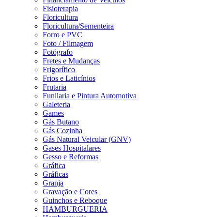
Fisioterapia
Floricultura
Floricultura/Sementeira
Forro e PVC
Foto / Filmagem
Fotógrafo
Fretes e Mudanças
Frigorífico
Frios e Laticínios
Frutaria
Funilaria e Pintura Automotiva
Galeteria
Games
Gás Butano
Gás Cozinha
Gás Natural Veicular (GNV)
Gases Hospitalares
Gesso e Reformas
Gráfica
Gráficas
Granja
Gravação e Cores
Guinchos e Reboque
HAMBURGUERIA