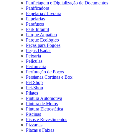
Panfletagem e Digitalização de Documentos
Panificadora
Papelaria / Livraria
Papelarias
Parafusos
Park Infantil
Parque Aquático
Parque Ecológico
Peças para Fogões
Peças Usadas
Peixaria
Películas
Perfumaria
Perfuração de Poços
Persianas,Cortinas e Box
Pet Shop
Pet-Shop
Pilates
Pintura Automotiva
Pintura de Motos
Pintura Eletrostática
Piscinas
Pisos e Revestimentos
Pizzarias
Placas e Faixas