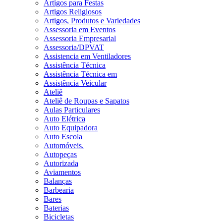
Artigos para Festas
Artigos Religiosos
Artigos, Produtos e Variedades
Assessoria em Eventos
Assessoria Empresarial
Assessoria/DPVAT
Assistencia em Ventiladores
Assistência Técnica
Assistência Técnica em
Assistência Veicular
Ateliê
Ateliê de Roupas e Sapatos
Aulas Particulares
Auto Elétrica
Auto Equipadora
Auto Escola
Automóveis.
Autopeças
Autorizada
Aviamentos
Balanças
Barbearia
Bares
Baterias
Bicicletas