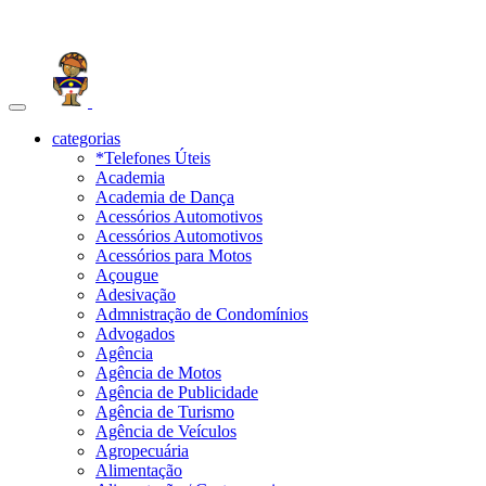
Toggle
navigation
categorias
*Telefones Úteis
Academia
Academia de Dança
Acessórios Automotivos
Acessórios Automotivos
Acessórios para Motos
Açougue
Adesivação
Admnistração de Condomínios
Advogados
Agência
Agência de Motos
Agência de Publicidade
Agência de Turismo
Agência de Veículos
Agropecuária
Alimentação