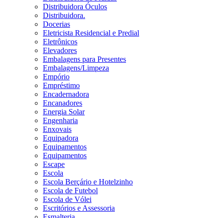
Distribuidora Óculos
Distribuidora.
Docerias
Eletricista Residencial e Predial
Eletrônicos
Elevadores
Embalagens para Presentes
Embalagens/Limpeza
Empório
Empréstimo
Encadernadora
Encanadores
Energia Solar
Engenharia
Enxovais
Equipadora
Equipamentos
Equipamentos
Escape
Escola
Escola Berçário e Hotelzinho
Escola de Futebol
Escola de Vólei
Escritórios e Assessoria
Esmalteria