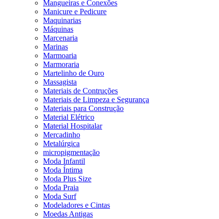
Mangueiras e Conexões
Manicure e Pedicure
Maquinarias
Máquinas
Marcenaria
Marinas
Marmoaria
Marmoraria
Martelinho de Ouro
Massagista
Materiais de Contruções
Materiais de Limpeza e Segurança
Materiais para Construção
Material Elétrico
Material Hospitalar
Mercadinho
Metalúrgica
micropigmentação
Moda Infantil
Moda Íntima
Moda Plus Size
Moda Praia
Moda Surf
Modeladores e Cintas
Moedas Antigas