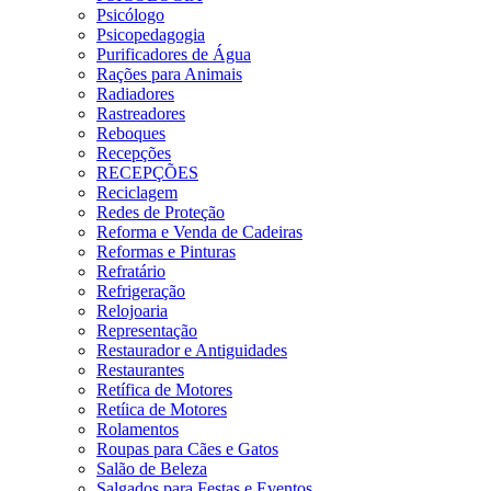
Psicólogo
Psicopedagogia
Purificadores de Água
Rações para Animais
Radiadores
Rastreadores
Reboques
Recepções
RECEPÇÕES
Reciclagem
Redes de Proteção
Reforma e Venda de Cadeiras
Reformas e Pinturas
Refratário
Refrigeração
Relojoaria
Representação
Restaurador e Antiguidades
Restaurantes
Retífica de Motores
Retíica de Motores
Rolamentos
Roupas para Cães e Gatos
Salão de Beleza
Salgados para Festas e Eventos