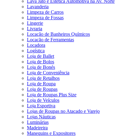
Lava Jato e Estética Automotiva na Av. Norte
Lavanderia
Limpeza de Carros
Limpeza de Fossas
Lingerie
Livraria
Locação de Banheiros Químicos
Locação de Ferramentas
Locadora
Logística
Loja de Ballet
Loja de Bolos
Loja de Bonés
Loja de Conveniência
Loja de Retalhos
Loja de Roupa
Loja de Roupas
Loja de Roupas Plus Size
Loja de Veículos
Loja Esportiva
Lojas de Roupas no Atacado e Varejo
Lojas Náuticas
Luminárias
Madeireira
Manequins e Expositores