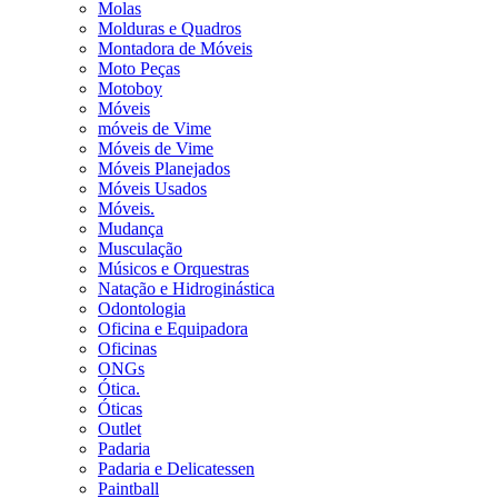
Molas
Molduras e Quadros
Montadora de Móveis
Moto Peças
Motoboy
Móveis
móveis de Vime
Móveis de Vime
Móveis Planejados
Móveis Usados
Móveis.
Mudança
Musculação
Músicos e Orquestras
Natação e Hidroginástica
Odontologia
Oficina e Equipadora
Oficinas
ONGs
Ótica.
Óticas
Outlet
Padaria
Padaria e Delicatessen
Paintball