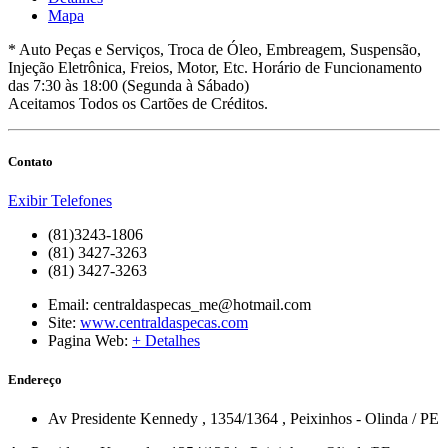
Mapa
* Auto Peças e Serviços, Troca de Óleo, Embreagem, Suspensão,
Injeção Eletrônica, Freios, Motor, Etc. Horário de Funcionamento
das 7:30 às 18:00 (Segunda à Sábado)
Aceitamos Todos os Cartões de Créditos.
Contato
Exibir Telefones
(81)3243-1806
(81) 3427-3263
(81) 3427-3263
Email:
centraldaspecas_me@hotmail.com
Site:
www.centraldaspecas.com
Pagina Web:
+ Detalhes
Endereço
Av Presidente Kennedy
, 1354/1364
,
Peixinhos
-
Olinda
/
PE