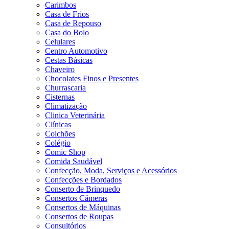
Carimbos
Casa de Frios
Casa de Repouso
Casa do Bolo
Celulares
Centro Automotivo
Cestas Básicas
Chaveiro
Chocolates Finos e Presentes
Churrascaria
Cisternas
Climatização
Clinica Veterinária
Clínicas
Colchões
Colégio
Comic Shop
Comida Saudável
Confecção, Moda, Serviços e Acessórios
Confecções e Bordados
Conserto de Brinquedo
Consertos Câmeras
Consertos de Máquinas
Consertos de Roupas
Consultórios