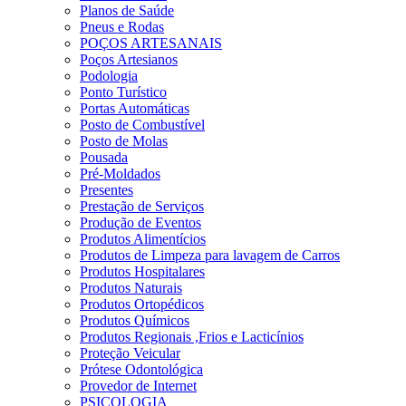
Planos de Saúde
Pneus e Rodas
POÇOS ARTESANAIS
Poços Artesianos
Podologia
Ponto Turístico
Portas Automáticas
Posto de Combustível
Posto de Molas
Pousada
Pré-Moldados
Presentes
Prestação de Serviços
Produção de Eventos
Produtos Alimentícios
Produtos de Limpeza para lavagem de Carros
Produtos Hospitalares
Produtos Naturais
Produtos Ortopédicos
Produtos Químicos
Produtos Regionais ,Frios e Lacticínios
Proteção Veicular
Prótese Odontológica
Provedor de Internet
PSICOLOGIA