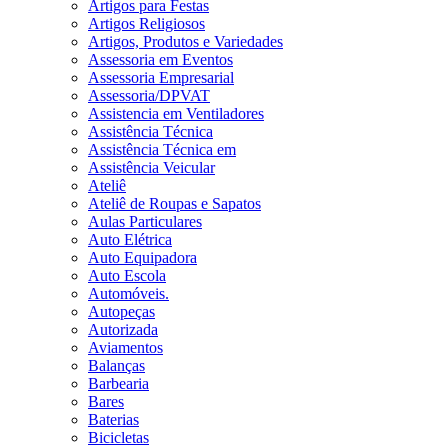
Artigos para Festas
Artigos Religiosos
Artigos, Produtos e Variedades
Assessoria em Eventos
Assessoria Empresarial
Assessoria/DPVAT
Assistencia em Ventiladores
Assistência Técnica
Assistência Técnica em
Assistência Veicular
Ateliê
Ateliê de Roupas e Sapatos
Aulas Particulares
Auto Elétrica
Auto Equipadora
Auto Escola
Automóveis.
Autopeças
Autorizada
Aviamentos
Balanças
Barbearia
Bares
Baterias
Bicicletas