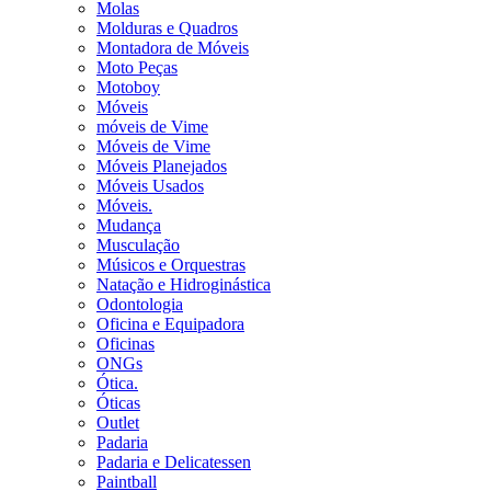
Molas
Molduras e Quadros
Montadora de Móveis
Moto Peças
Motoboy
Móveis
móveis de Vime
Móveis de Vime
Móveis Planejados
Móveis Usados
Móveis.
Mudança
Musculação
Músicos e Orquestras
Natação e Hidroginástica
Odontologia
Oficina e Equipadora
Oficinas
ONGs
Ótica.
Óticas
Outlet
Padaria
Padaria e Delicatessen
Paintball