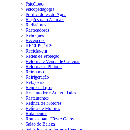
Psicólogo
Psicopedagogia
Purificadores de Água
Rações para Animais
Radiadores
Rastreadores
Reboques
Recepções
RECEPÇÕES
Reciclagem
Redes de Proteção
Reforma e Venda de Cadeiras
Reformas e Pinturas
Refratário
Refrigeração
Relojoaria
Representação
Restaurador e Antiguidades
Restaurantes
Retífica de Motores
Retíica de Motores
Rolamentos
Roupas para Cães e Gatos
Salão de Beleza
Salgados para Festas e Eventos