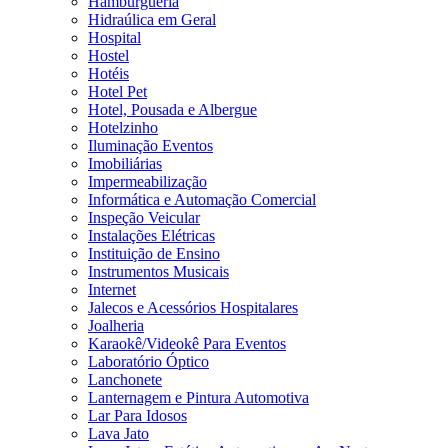
Hamburgueria
Hidraúlica em Geral
Hospital
Hostel
Hotéis
Hotel Pet
Hotel, Pousada e Albergue
Hotelzinho
Iluminação Eventos
Imobiliárias
Impermeabilização
Informática e Automação Comercial
Inspeção Veicular
Instalações Elétricas
Instituição de Ensino
Instrumentos Musicais
Internet
Jalecos e Acessórios Hospitalares
Joalheria
Karaokê/Videokê Para Eventos
Laboratório Óptico
Lanchonete
Lanternagem e Pintura Automotiva
Lar Para Idosos
Lava Jato