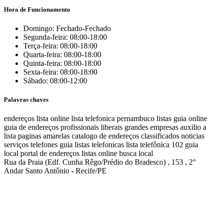
Hora de Funcionamento
Domingo: Fechado-Fechado
Segunda-feira: 08:00-18:00
Terça-feira: 08:00-18:00
Quarta-feira: 08:00-18:00
Quinta-feira: 08:00-18:00
Sexta-feira: 08:00-18:00
Sábado: 08:00-12:00
Palavras chaves
endereços
lista online
lista telefonica
pernambuco listas
guia online
guia de endereços
profissionais liberais
grandes empresas
auxilio a
lista
paginas amarelas
catalogo de endereços
classificados
noticias
serviços
telefones
guia
listas telefonicas
lista telefônica
102
guia
local
portal de endereços
listas online
busca local
Rua da Praia (Edf. Cunha Rêgo/Prédio do Bradesco) , 153 , 2°
Andar Santo Antônio - Recife/PE