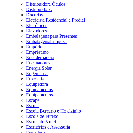
Distribuidora Óculos
Distribuidora.
Docerias
Eletricista Residencial e Predial
Eletrônicos
Elevadores
Embalagens para Presentes
Embalagens/Limpeza
Empório
Empréstimo
Encadernadora
Encanadores
Energia Solar
Engenharia
Enxovais
Equipadora
Equipamentos
Equipamentos
Escape
Escola
Escola Berçário e Hotelzinho
Escola de Futebol
Escola de Vólei
Escritórios e Assessoria
Esmalteria