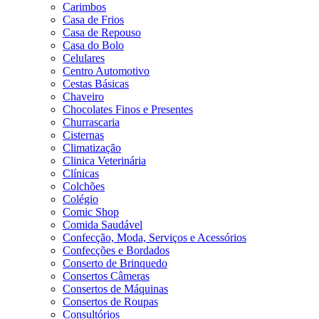
Carimbos
Casa de Frios
Casa de Repouso
Casa do Bolo
Celulares
Centro Automotivo
Cestas Básicas
Chaveiro
Chocolates Finos e Presentes
Churrascaria
Cisternas
Climatização
Clinica Veterinária
Clínicas
Colchões
Colégio
Comic Shop
Comida Saudável
Confecção, Moda, Serviços e Acessórios
Confecções e Bordados
Conserto de Brinquedo
Consertos Câmeras
Consertos de Máquinas
Consertos de Roupas
Consultórios