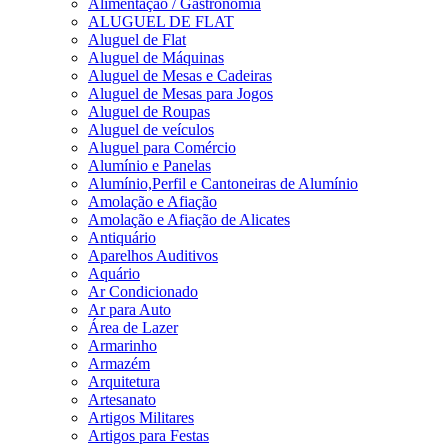
Alimentação / Gastronomia
ALUGUEL DE FLAT
Aluguel de Flat
Aluguel de Máquinas
Aluguel de Mesas e Cadeiras
Aluguel de Mesas para Jogos
Aluguel de Roupas
Aluguel de veículos
Aluguel para Comércio
Alumínio e Panelas
Alumínio,Perfil e Cantoneiras de Alumínio
Amolação e Afiação
Amolação e Afiação de Alicates
Antiquário
Aparelhos Auditivos
Aquário
Ar Condicionado
Ar para Auto
Área de Lazer
Armarinho
Armazém
Arquitetura
Artesanato
Artigos Militares
Artigos para Festas