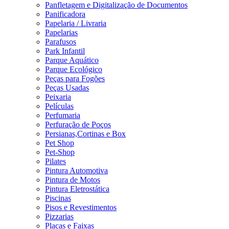
Panfletagem e Digitalização de Documentos
Panificadora
Papelaria / Livraria
Papelarias
Parafusos
Park Infantil
Parque Aquático
Parque Ecológico
Peças para Fogões
Peças Usadas
Peixaria
Películas
Perfumaria
Perfuração de Poços
Persianas,Cortinas e Box
Pet Shop
Pet-Shop
Pilates
Pintura Automotiva
Pintura de Motos
Pintura Eletrostática
Piscinas
Pisos e Revestimentos
Pizzarias
Placas e Faixas