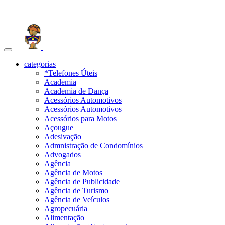
Toggle
navigation
categorias
*Telefones Úteis
Academia
Academia de Dança
Acessórios Automotivos
Acessórios Automotivos
Acessórios para Motos
Açougue
Adesivação
Admnistração de Condomínios
Advogados
Agência
Agência de Motos
Agência de Publicidade
Agência de Turismo
Agência de Veículos
Agropecuária
Alimentação