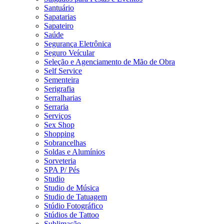
Santuário
Sapatarias
Sapateiro
Saúde
Segurança Eletrônica
Seguro Veícular
Seleção e Agenciamento de Mão de Obra
Self Service
Sementeira
Serigrafia
Serralharias
Serraria
Serviços
Sex Shop
Shopping
Sobrancelhas
Soldas e Alumínios
Sorveteria
SPA P/ Pés
Studio
Studio de Música
Studio de Tatuagem
Stúdio Fotográfico
Stúdios de Tattoo
Sublimação