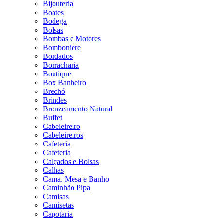
Bijouteria
Boates
Bodega
Bolsas
Bombas e Motores
Bomboniere
Bordados
Borracharia
Boutique
Box Banheiro
Brechó
Brindes
Bronzeamento Natural
Buffet
Cabeleireiro
Cabeleireiros
Cafeteria
Cafeteria
Calçados e Bolsas
Calhas
Cama, Mesa e Banho
Caminhão Pipa
Camisas
Camisetas
Capotaria