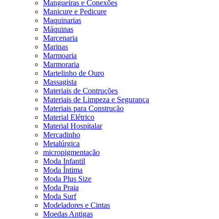
Mangueiras e Conexões
Manicure e Pedicure
Maquinarias
Máquinas
Marcenaria
Marinas
Marmoaria
Marmoraria
Martelinho de Ouro
Massagista
Materiais de Contruções
Materiais de Limpeza e Segurança
Materiais para Construção
Material Elétrico
Material Hospitalar
Mercadinho
Metalúrgica
micropigmentação
Moda Infantil
Moda Íntima
Moda Plus Size
Moda Praia
Moda Surf
Modeladores e Cintas
Moedas Antigas