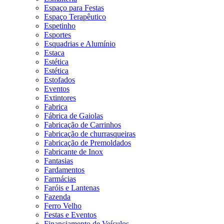
Espaço para Festas
Espaço Terapêutico
Espetinho
Esportes
Esquadrias e Alumínio
Estaca
Estética
Estética
Estofados
Eventos
Extintores
Fabrica
Fábrica de Gaiolas
Fabricação de Carrinhos
Fabricação de churrasqueiras
Fabricação de Premoldados
Fabricante de Inox
Fantasias
Fardamentos
Farmácias
Faróis e Lantenas
Fazenda
Ferro Velho
Festas e Eventos
Financiamento de Veículos