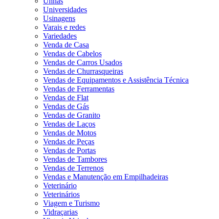
Unhas
Universidades
Usinagens
Varais e redes
Variedades
Venda de Casa
Vendas de Cabelos
Vendas de Carros Usados
Vendas de Churrasqueiras
Vendas de Equipamentos e Assistência Técnica
Vendas de Ferramentas
Vendas de Flat
Vendas de Gás
Vendas de Granito
Vendas de Laços
Vendas de Motos
Vendas de Peças
Vendas de Portas
Vendas de Tambores
Vendas de Terrenos
Vendas e Manutenção em Empilhadeiras
Veterinário
Veterinários
Viagem e Turismo
Vidraçarias