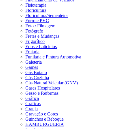
Fisioterapia
Floricultura
Floricultura/Sementeira
Forro e PVC
Foto / Filmagem
Fotógrafo
Fretes e Mudanças
Frigorífico
Frios e Laticínios
Frutaria
Funilaria e Pintura Automotiva
Galeteria
Games
Gás Butano
Gás Cozinha
Gás Natural Veicular (GNV)
Gases Hospitalares
Gesso e Reformas
Gráfica
Gráficas
Granja
Gravação e Cores
Guinchos e Reboque
HAMBURGUERIA