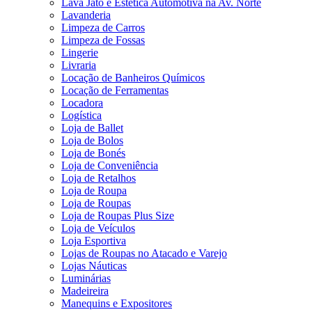
Lava Jato e Estética Automotiva na Av. Norte
Lavanderia
Limpeza de Carros
Limpeza de Fossas
Lingerie
Livraria
Locação de Banheiros Químicos
Locação de Ferramentas
Locadora
Logística
Loja de Ballet
Loja de Bolos
Loja de Bonés
Loja de Conveniência
Loja de Retalhos
Loja de Roupa
Loja de Roupas
Loja de Roupas Plus Size
Loja de Veículos
Loja Esportiva
Lojas de Roupas no Atacado e Varejo
Lojas Náuticas
Luminárias
Madeireira
Manequins e Expositores