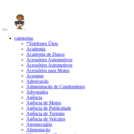
Toggle
navigation
categorias
*Telefones Úteis
Academia
Academia de Dança
Acessórios Automotivos
Acessórios Automotivos
Acessórios para Motos
Açougue
Adesivação
Admnistração de Condomínios
Advogados
Agência
Agência de Motos
Agência de Publicidade
Agência de Turismo
Agência de Veículos
Agropecuária
Alimentação