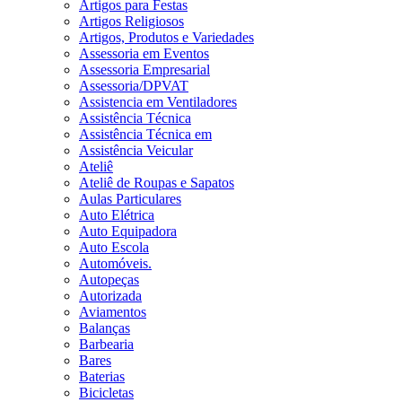
Artigos para Festas
Artigos Religiosos
Artigos, Produtos e Variedades
Assessoria em Eventos
Assessoria Empresarial
Assessoria/DPVAT
Assistencia em Ventiladores
Assistência Técnica
Assistência Técnica em
Assistência Veicular
Ateliê
Ateliê de Roupas e Sapatos
Aulas Particulares
Auto Elétrica
Auto Equipadora
Auto Escola
Automóveis.
Autopeças
Autorizada
Aviamentos
Balanças
Barbearia
Bares
Baterias
Bicicletas