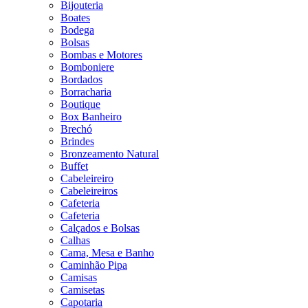
Bijouteria
Boates
Bodega
Bolsas
Bombas e Motores
Bomboniere
Bordados
Borracharia
Boutique
Box Banheiro
Brechó
Brindes
Bronzeamento Natural
Buffet
Cabeleireiro
Cabeleireiros
Cafeteria
Cafeteria
Calçados e Bolsas
Calhas
Cama, Mesa e Banho
Caminhão Pipa
Camisas
Camisetas
Capotaria