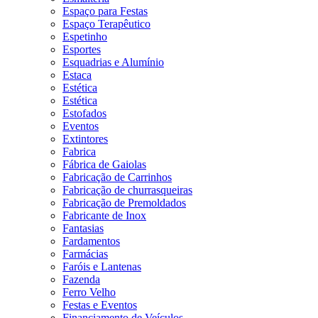
Espaço para Festas
Espaço Terapêutico
Espetinho
Esportes
Esquadrias e Alumínio
Estaca
Estética
Estética
Estofados
Eventos
Extintores
Fabrica
Fábrica de Gaiolas
Fabricação de Carrinhos
Fabricação de churrasqueiras
Fabricação de Premoldados
Fabricante de Inox
Fantasias
Fardamentos
Farmácias
Faróis e Lantenas
Fazenda
Ferro Velho
Festas e Eventos
Financiamento de Veículos