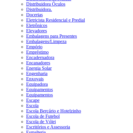
Distribuidora Óculos
Distribuidora.
Docerias
Eletricista Residencial e Predial
Eletrônicos
Elevadores
Embalagens para Presentes
Embalagens/Limpeza
Empório
Empréstimo
Encadernadora
Encanadores
Energia Solar
Engenharia
Enxovais
Equipadora
Equipamentos
Equipamentos
Escape
Escola
Escola Berçário e Hotelzinho
Escola de Futebol
Escola de Vólei
Escritórios e Assessoria
Esmalteria