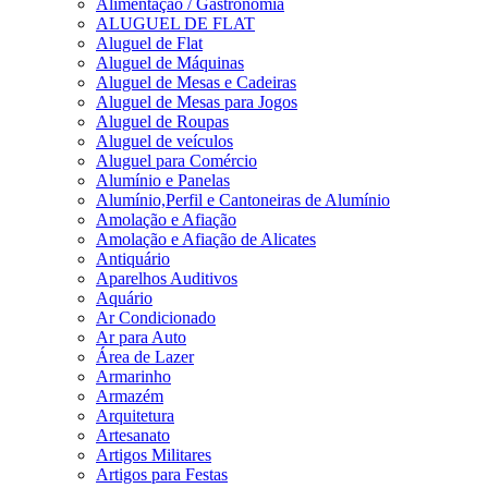
Alimentação / Gastronomia
ALUGUEL DE FLAT
Aluguel de Flat
Aluguel de Máquinas
Aluguel de Mesas e Cadeiras
Aluguel de Mesas para Jogos
Aluguel de Roupas
Aluguel de veículos
Aluguel para Comércio
Alumínio e Panelas
Alumínio,Perfil e Cantoneiras de Alumínio
Amolação e Afiação
Amolação e Afiação de Alicates
Antiquário
Aparelhos Auditivos
Aquário
Ar Condicionado
Ar para Auto
Área de Lazer
Armarinho
Armazém
Arquitetura
Artesanato
Artigos Militares
Artigos para Festas