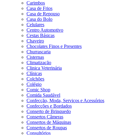
Carimbos
Casa de Frios
Casa de Repouso
Casa do Bolo
Celulares
Centro Automotivo
Cestas Básicas
Chaveiro
Chocolates Finos e Presentes
Churrascaria
Cisternas
Climatização
Clinica Veterinária
Clínicas
Colchões
Colégio
Comic Shop
Comida Saudável
Confecção, Moda, Serviços e Acessórios
Confecções e Bordados
Conserto de Brinquedo
Consertos Câmeras
Consertos de Máquinas
Consertos de Roupas
Consultórios