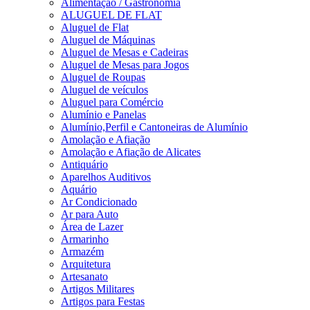
Alimentação / Gastronomia
ALUGUEL DE FLAT
Aluguel de Flat
Aluguel de Máquinas
Aluguel de Mesas e Cadeiras
Aluguel de Mesas para Jogos
Aluguel de Roupas
Aluguel de veículos
Aluguel para Comércio
Alumínio e Panelas
Alumínio,Perfil e Cantoneiras de Alumínio
Amolação e Afiação
Amolação e Afiação de Alicates
Antiquário
Aparelhos Auditivos
Aquário
Ar Condicionado
Ar para Auto
Área de Lazer
Armarinho
Armazém
Arquitetura
Artesanato
Artigos Militares
Artigos para Festas