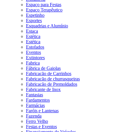
Espaço para Festas
Espaço Terapêutico
Espetinho
Esportes
Esquadrias e Alumínio
Estaca
Estética
Estética
Estofados
Eventos
Extintores
Fabrica
Fábrica de Gaiolas
Fabricação de Carrinhos
Fabricação de churrasqueiras
Fabricação de Premoldados
Fabricante de Inox
Fantasias
Fardamentos
Farmácias
Faróis e Lantenas
Fazenda
Ferro Velho
Festas e Eventos
Financiamento de Veículos