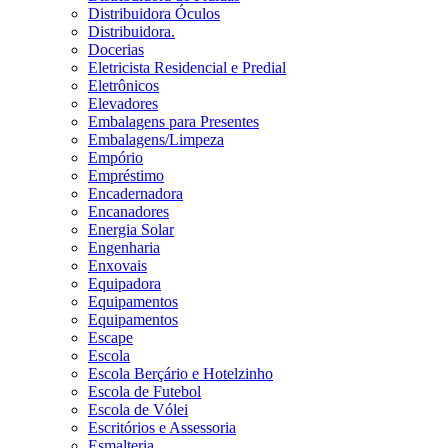
Distribuidora Óculos
Distribuidora.
Docerias
Eletricista Residencial e Predial
Eletrônicos
Elevadores
Embalagens para Presentes
Embalagens/Limpeza
Empório
Empréstimo
Encadernadora
Encanadores
Energia Solar
Engenharia
Enxovais
Equipadora
Equipamentos
Equipamentos
Escape
Escola
Escola Berçário e Hotelzinho
Escola de Futebol
Escola de Vólei
Escritórios e Assessoria
Esmalteria