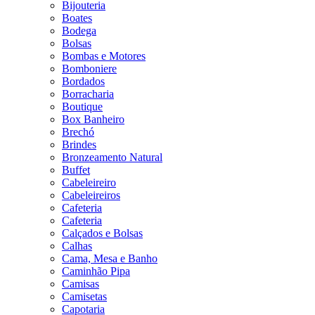
Bijouteria
Boates
Bodega
Bolsas
Bombas e Motores
Bomboniere
Bordados
Borracharia
Boutique
Box Banheiro
Brechó
Brindes
Bronzeamento Natural
Buffet
Cabeleireiro
Cabeleireiros
Cafeteria
Cafeteria
Calçados e Bolsas
Calhas
Cama, Mesa e Banho
Caminhão Pipa
Camisas
Camisetas
Capotaria