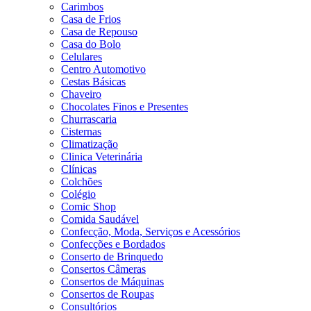
Carimbos
Casa de Frios
Casa de Repouso
Casa do Bolo
Celulares
Centro Automotivo
Cestas Básicas
Chaveiro
Chocolates Finos e Presentes
Churrascaria
Cisternas
Climatização
Clinica Veterinária
Clínicas
Colchões
Colégio
Comic Shop
Comida Saudável
Confecção, Moda, Serviços e Acessórios
Confecções e Bordados
Conserto de Brinquedo
Consertos Câmeras
Consertos de Máquinas
Consertos de Roupas
Consultórios