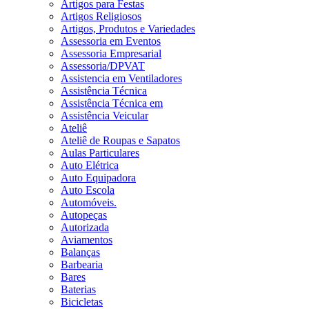
Artigos para Festas
Artigos Religiosos
Artigos, Produtos e Variedades
Assessoria em Eventos
Assessoria Empresarial
Assessoria/DPVAT
Assistencia em Ventiladores
Assistência Técnica
Assistência Técnica em
Assistência Veicular
Ateliê
Ateliê de Roupas e Sapatos
Aulas Particulares
Auto Elétrica
Auto Equipadora
Auto Escola
Automóveis.
Autopeças
Autorizada
Aviamentos
Balanças
Barbearia
Bares
Baterias
Bicicletas