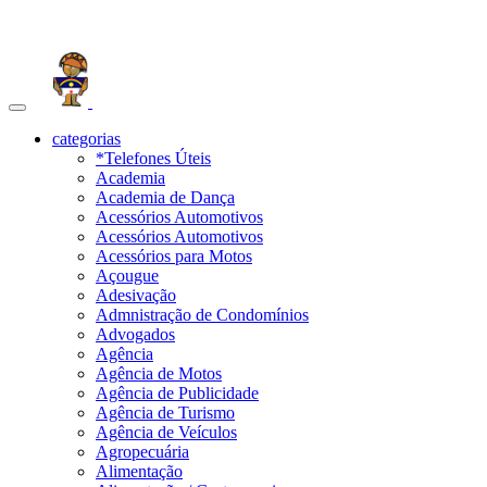
Toggle
navigation
categorias
*Telefones Úteis
Academia
Academia de Dança
Acessórios Automotivos
Acessórios Automotivos
Acessórios para Motos
Açougue
Adesivação
Admnistração de Condomínios
Advogados
Agência
Agência de Motos
Agência de Publicidade
Agência de Turismo
Agência de Veículos
Agropecuária
Alimentação