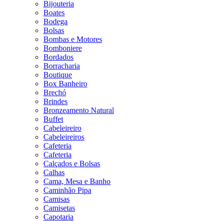
Bijouteria
Boates
Bodega
Bolsas
Bombas e Motores
Bomboniere
Bordados
Borracharia
Boutique
Box Banheiro
Brechó
Brindes
Bronzeamento Natural
Buffet
Cabeleireiro
Cabeleireiros
Cafeteria
Cafeteria
Calçados e Bolsas
Calhas
Cama, Mesa e Banho
Caminhão Pipa
Camisas
Camisetas
Capotaria