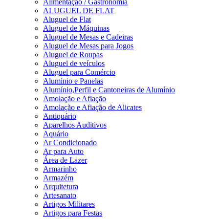
Alimentação / Gastronomia
ALUGUEL DE FLAT
Aluguel de Flat
Aluguel de Máquinas
Aluguel de Mesas e Cadeiras
Aluguel de Mesas para Jogos
Aluguel de Roupas
Aluguel de veículos
Aluguel para Comércio
Alumínio e Panelas
Alumínio,Perfil e Cantoneiras de Alumínio
Amolação e Afiação
Amolação e Afiação de Alicates
Antiquário
Aparelhos Auditivos
Aquário
Ar Condicionado
Ar para Auto
Área de Lazer
Armarinho
Armazém
Arquitetura
Artesanato
Artigos Militares
Artigos para Festas