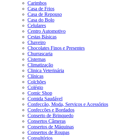
Carimbos
Casa de Frios
Casa de Repouso
Casa do Bolo
Celulares
Centro Automotivo
Cestas Básicas
Chaveiro
Chocolates Finos e Presentes
Churrascaria
Cisternas
Climatização
Clinica Veterinária
Clínicas
Colchões
Colégio
Comic Shop
Comida Saudável
Confecção, Moda, Serviços e Acessórios
Confecções e Bordados
Conserto de Brinquedo
Consertos Câmeras
Consertos de Máquinas
Consertos de Roupas
Consultórios