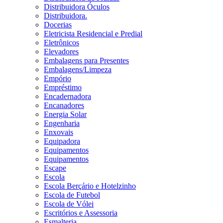
Distribuidora Óculos
Distribuidora.
Docerias
Eletricista Residencial e Predial
Eletrônicos
Elevadores
Embalagens para Presentes
Embalagens/Limpeza
Empório
Empréstimo
Encadernadora
Encanadores
Energia Solar
Engenharia
Enxovais
Equipadora
Equipamentos
Equipamentos
Escape
Escola
Escola Berçário e Hotelzinho
Escola de Futebol
Escola de Vólei
Escritórios e Assessoria
Esmalteria