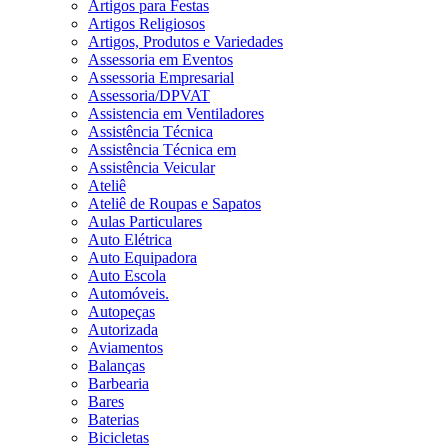
Artigos para Festas
Artigos Religiosos
Artigos, Produtos e Variedades
Assessoria em Eventos
Assessoria Empresarial
Assessoria/DPVAT
Assistencia em Ventiladores
Assistência Técnica
Assistência Técnica em
Assistência Veicular
Ateliê
Ateliê de Roupas e Sapatos
Aulas Particulares
Auto Elétrica
Auto Equipadora
Auto Escola
Automóveis.
Autopeças
Autorizada
Aviamentos
Balanças
Barbearia
Bares
Baterias
Bicicletas