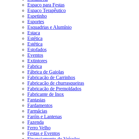
Espaço para Festas
Espaço Terapêutico
Espetinho
Esportes
Esquadrias e Alumínio
Estaca
Estética
Estética
Estofados
Eventos
Extintores
Fabrica
Fábrica de Gaiolas
Fabricação de Carrinhos
Fabricação de churrasqueiras
Fabricação de Premoldados
Fabricante de Inox
Fantasias
Fardamentos
Farmácias
Faróis e Lantenas
Fazenda
Ferro Velho
Festas e Eventos
Financiamento de Veículos