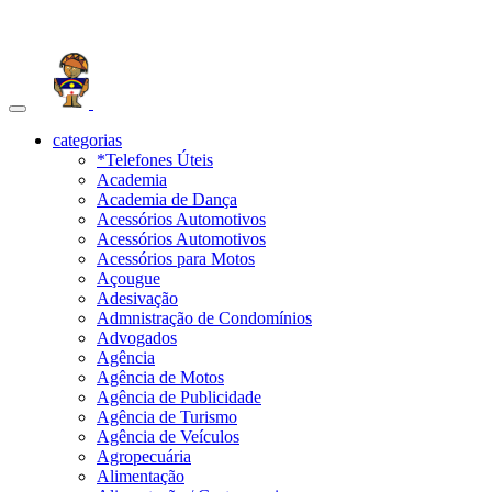
Toggle
navigation
categorias
*Telefones Úteis
Academia
Academia de Dança
Acessórios Automotivos
Acessórios Automotivos
Acessórios para Motos
Açougue
Adesivação
Admnistração de Condomínios
Advogados
Agência
Agência de Motos
Agência de Publicidade
Agência de Turismo
Agência de Veículos
Agropecuária
Alimentação