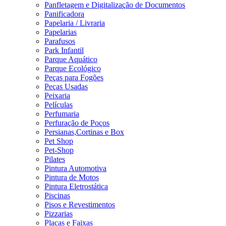
Panfletagem e Digitalização de Documentos
Panificadora
Papelaria / Livraria
Papelarias
Parafusos
Park Infantil
Parque Aquático
Parque Ecológico
Peças para Fogões
Peças Usadas
Peixaria
Películas
Perfumaria
Perfuração de Poços
Persianas,Cortinas e Box
Pet Shop
Pet-Shop
Pilates
Pintura Automotiva
Pintura de Motos
Pintura Eletrostática
Piscinas
Pisos e Revestimentos
Pizzarias
Placas e Faixas