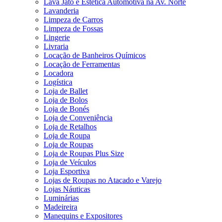
Lava Jato e Estética Automotiva na Av. Norte
Lavanderia
Limpeza de Carros
Limpeza de Fossas
Lingerie
Livraria
Locação de Banheiros Químicos
Locação de Ferramentas
Locadora
Logística
Loja de Ballet
Loja de Bolos
Loja de Bonés
Loja de Conveniência
Loja de Retalhos
Loja de Roupa
Loja de Roupas
Loja de Roupas Plus Size
Loja de Veículos
Loja Esportiva
Lojas de Roupas no Atacado e Varejo
Lojas Náuticas
Luminárias
Madeireira
Manequins e Expositores