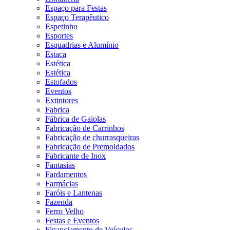
Espaço para Festas
Espaço Terapêutico
Espetinho
Esportes
Esquadrias e Alumínio
Estaca
Estética
Estética
Estofados
Eventos
Extintores
Fabrica
Fábrica de Gaiolas
Fabricação de Carrinhos
Fabricação de churrasqueiras
Fabricação de Premoldados
Fabricante de Inox
Fantasias
Fardamentos
Farmácias
Faróis e Lantenas
Fazenda
Ferro Velho
Festas e Eventos
Financiamento de Veículos