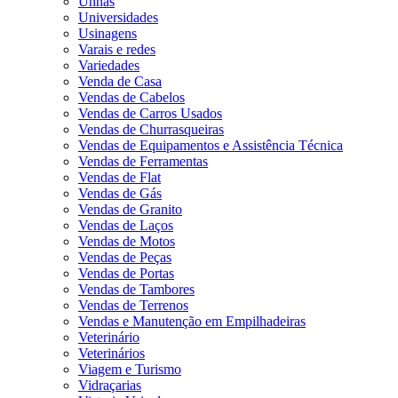
Unhas
Universidades
Usinagens
Varais e redes
Variedades
Venda de Casa
Vendas de Cabelos
Vendas de Carros Usados
Vendas de Churrasqueiras
Vendas de Equipamentos e Assistência Técnica
Vendas de Ferramentas
Vendas de Flat
Vendas de Gás
Vendas de Granito
Vendas de Laços
Vendas de Motos
Vendas de Peças
Vendas de Portas
Vendas de Tambores
Vendas de Terrenos
Vendas e Manutenção em Empilhadeiras
Veterinário
Veterinários
Viagem e Turismo
Vidraçarias