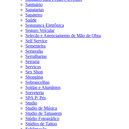
Santuário
Sapatarias
Sapateiro
Saúde
Segurança Eletrônica
Seguro Veícular
Seleção e Agenciamento de Mão de Obra
Self Service
Sementeira
Serigrafia
Serralharias
Serraria
Serviços
Sex Shop
Shopping
Sobrancelhas
Soldas e Alumínios
Sorveteria
SPA P/ Pés
Studio
Studio de Música
Studio de Tatuagem
Stúdio Fotográfico
Stúdios de Tattoo
Sublimação