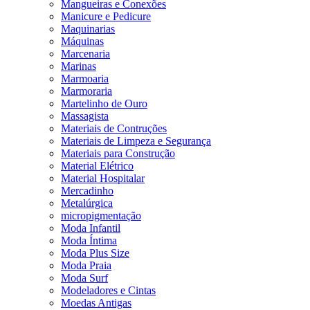
Mangueiras e Conexões
Manicure e Pedicure
Maquinarias
Máquinas
Marcenaria
Marinas
Marmoaria
Marmoraria
Martelinho de Ouro
Massagista
Materiais de Contruções
Materiais de Limpeza e Segurança
Materiais para Construção
Material Elétrico
Material Hospitalar
Mercadinho
Metalúrgica
micropigmentação
Moda Infantil
Moda Íntima
Moda Plus Size
Moda Praia
Moda Surf
Modeladores e Cintas
Moedas Antigas