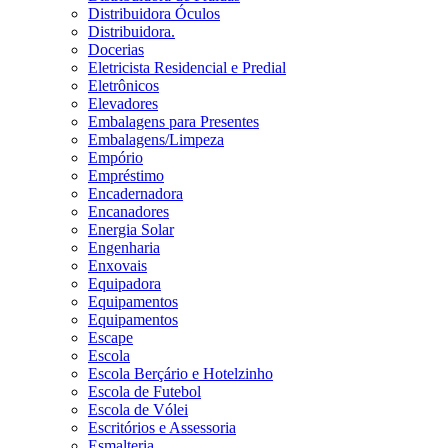
Distribuidora Óculos
Distribuidora.
Docerias
Eletricista Residencial e Predial
Eletrônicos
Elevadores
Embalagens para Presentes
Embalagens/Limpeza
Empório
Empréstimo
Encadernadora
Encanadores
Energia Solar
Engenharia
Enxovais
Equipadora
Equipamentos
Equipamentos
Escape
Escola
Escola Berçário e Hotelzinho
Escola de Futebol
Escola de Vólei
Escritórios e Assessoria
Esmalteria