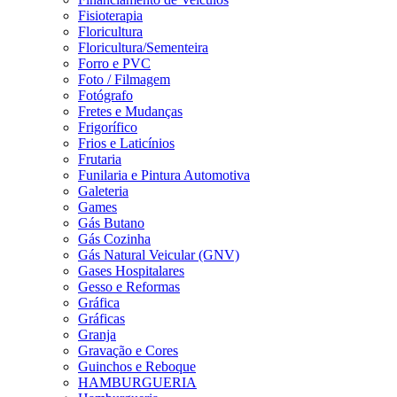
Fisioterapia
Floricultura
Floricultura/Sementeira
Forro e PVC
Foto / Filmagem
Fotógrafo
Fretes e Mudanças
Frigorífico
Frios e Laticínios
Frutaria
Funilaria e Pintura Automotiva
Galeteria
Games
Gás Butano
Gás Cozinha
Gás Natural Veicular (GNV)
Gases Hospitalares
Gesso e Reformas
Gráfica
Gráficas
Granja
Gravação e Cores
Guinchos e Reboque
HAMBURGUERIA