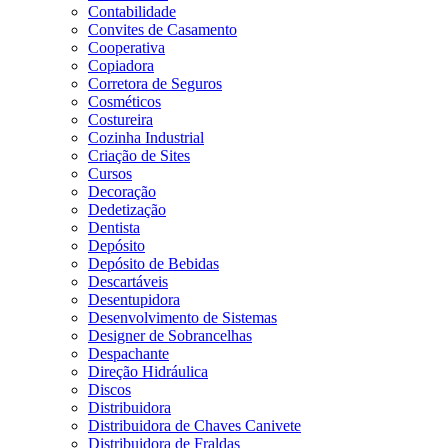
Contabilidade
Convites de Casamento
Cooperativa
Copiadora
Corretora de Seguros
Cosméticos
Costureira
Cozinha Industrial
Criação de Sites
Cursos
Decoração
Dedetização
Dentista
Depósito
Depósito de Bebidas
Descartáveis
Desentupidora
Desenvolvimento de Sistemas
Designer de Sobrancelhas
Despachante
Direção Hidráulica
Discos
Distribuidora
Distribuidora de Chaves Canivete
Distribuidora de Fraldas