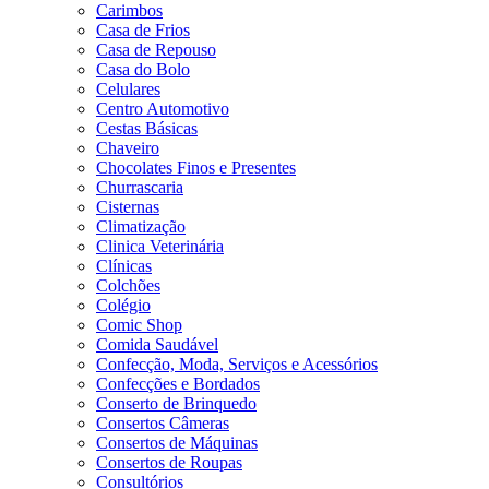
Carimbos
Casa de Frios
Casa de Repouso
Casa do Bolo
Celulares
Centro Automotivo
Cestas Básicas
Chaveiro
Chocolates Finos e Presentes
Churrascaria
Cisternas
Climatização
Clinica Veterinária
Clínicas
Colchões
Colégio
Comic Shop
Comida Saudável
Confecção, Moda, Serviços e Acessórios
Confecções e Bordados
Conserto de Brinquedo
Consertos Câmeras
Consertos de Máquinas
Consertos de Roupas
Consultórios