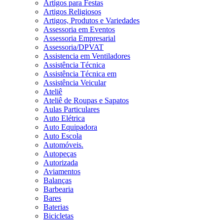
Artigos para Festas
Artigos Religiosos
Artigos, Produtos e Variedades
Assessoria em Eventos
Assessoria Empresarial
Assessoria/DPVAT
Assistencia em Ventiladores
Assistência Técnica
Assistência Técnica em
Assistência Veicular
Ateliê
Ateliê de Roupas e Sapatos
Aulas Particulares
Auto Elétrica
Auto Equipadora
Auto Escola
Automóveis.
Autopeças
Autorizada
Aviamentos
Balanças
Barbearia
Bares
Baterias
Bicicletas