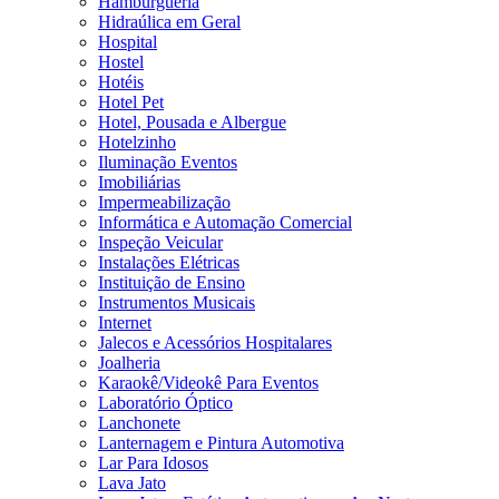
Hamburgueria
Hidraúlica em Geral
Hospital
Hostel
Hotéis
Hotel Pet
Hotel, Pousada e Albergue
Hotelzinho
Iluminação Eventos
Imobiliárias
Impermeabilização
Informática e Automação Comercial
Inspeção Veicular
Instalações Elétricas
Instituição de Ensino
Instrumentos Musicais
Internet
Jalecos e Acessórios Hospitalares
Joalheria
Karaokê/Videokê Para Eventos
Laboratório Óptico
Lanchonete
Lanternagem e Pintura Automotiva
Lar Para Idosos
Lava Jato