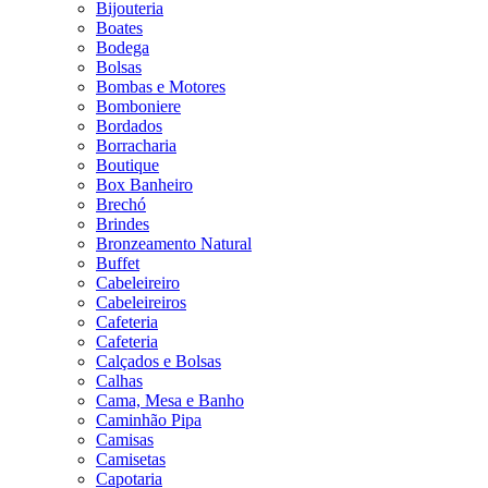
Bijouteria
Boates
Bodega
Bolsas
Bombas e Motores
Bomboniere
Bordados
Borracharia
Boutique
Box Banheiro
Brechó
Brindes
Bronzeamento Natural
Buffet
Cabeleireiro
Cabeleireiros
Cafeteria
Cafeteria
Calçados e Bolsas
Calhas
Cama, Mesa e Banho
Caminhão Pipa
Camisas
Camisetas
Capotaria