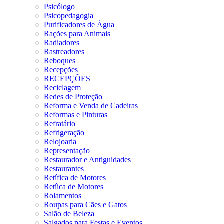
Psicólogo
Psicopedagogia
Purificadores de Água
Rações para Animais
Radiadores
Rastreadores
Reboques
Recepções
RECEPÇÕES
Reciclagem
Redes de Proteção
Reforma e Venda de Cadeiras
Reformas e Pinturas
Refratário
Refrigeração
Relojoaria
Representação
Restaurador e Antiguidades
Restaurantes
Retífica de Motores
Retíica de Motores
Rolamentos
Roupas para Cães e Gatos
Salão de Beleza
Salgados para Festas e Eventos