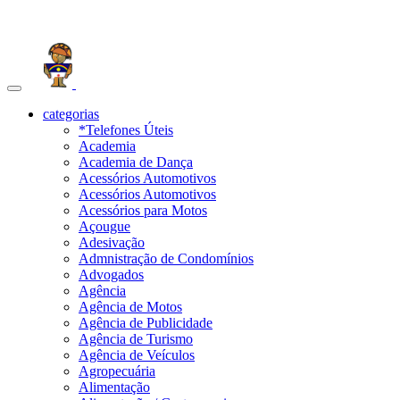
Toggle
navigation
categorias
*Telefones Úteis
Academia
Academia de Dança
Acessórios Automotivos
Acessórios Automotivos
Acessórios para Motos
Açougue
Adesivação
Admnistração de Condomínios
Advogados
Agência
Agência de Motos
Agência de Publicidade
Agência de Turismo
Agência de Veículos
Agropecuária
Alimentação