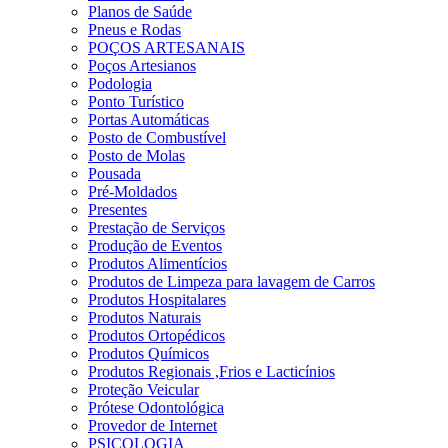
Planos de Saúde
Pneus e Rodas
POÇOS ARTESANAIS
Poços Artesianos
Podologia
Ponto Turístico
Portas Automáticas
Posto de Combustível
Posto de Molas
Pousada
Pré-Moldados
Presentes
Prestação de Serviços
Produção de Eventos
Produtos Alimentícios
Produtos de Limpeza para lavagem de Carros
Produtos Hospitalares
Produtos Naturais
Produtos Ortopédicos
Produtos Químicos
Produtos Regionais ,Frios e Lacticínios
Proteção Veicular
Prótese Odontológica
Provedor de Internet
PSICOLOGIA