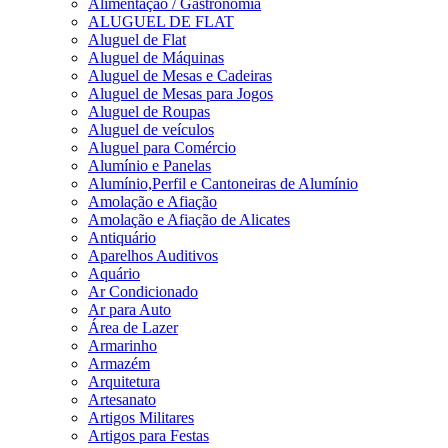
Alimentação / Gastronomia
ALUGUEL DE FLAT
Aluguel de Flat
Aluguel de Máquinas
Aluguel de Mesas e Cadeiras
Aluguel de Mesas para Jogos
Aluguel de Roupas
Aluguel de veículos
Aluguel para Comércio
Alumínio e Panelas
Alumínio,Perfil e Cantoneiras de Alumínio
Amolação e Afiação
Amolação e Afiação de Alicates
Antiquário
Aparelhos Auditivos
Aquário
Ar Condicionado
Ar para Auto
Área de Lazer
Armarinho
Armazém
Arquitetura
Artesanato
Artigos Militares
Artigos para Festas