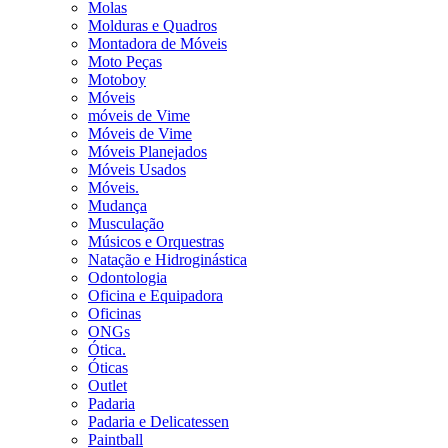
Molas
Molduras e Quadros
Montadora de Móveis
Moto Peças
Motoboy
Móveis
móveis de Vime
Móveis de Vime
Móveis Planejados
Móveis Usados
Móveis.
Mudança
Musculação
Músicos e Orquestras
Natação e Hidroginástica
Odontologia
Oficina e Equipadora
Oficinas
ONGs
Ótica.
Óticas
Outlet
Padaria
Padaria e Delicatessen
Paintball