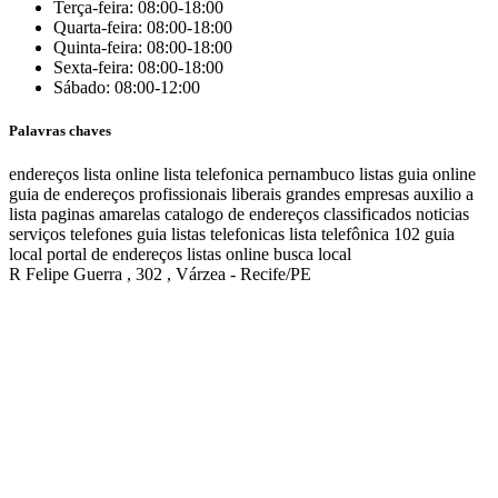
Terça-feira: 08:00-18:00
Quarta-feira: 08:00-18:00
Quinta-feira: 08:00-18:00
Sexta-feira: 08:00-18:00
Sábado: 08:00-12:00
Palavras chaves
endereços
lista online
lista telefonica
pernambuco listas
guia online
guia de endereços
profissionais liberais
grandes empresas
auxilio a
lista
paginas amarelas
catalogo de endereços
classificados
noticias
serviços
telefones
guia
listas telefonicas
lista telefônica
102
guia
local
portal de endereços
listas online
busca local
R Felipe Guerra , 302 , Várzea - Recife/PE