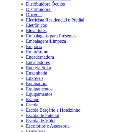
Distribuidora Óculos
Distribuidora.
Docerias
Eletricista Residencial e Predial
Eletrônicos
Elevadores
Embalagens para Presentes
Embalagens/Limpeza
Empório
Empréstimo
Encadernadora
Encanadores
Energia Solar
Engenharia
Enxovais
Equipadora
Equipamentos
Equipamentos
Escape
Escola
Escola Berçário e Hotelzinho
Escola de Futebol
Escola de Vólei
Escritórios e Assessoria
Esmalteria