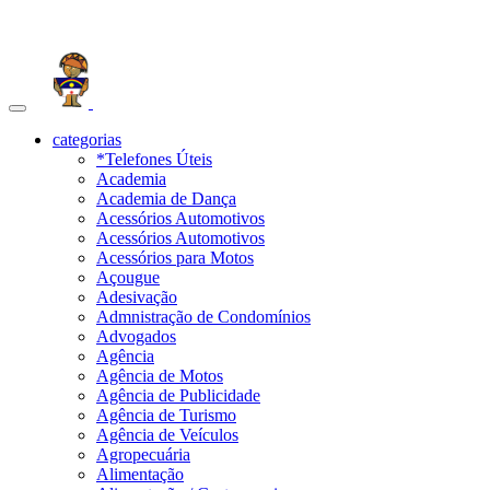
Toggle
navigation
categorias
*Telefones Úteis
Academia
Academia de Dança
Acessórios Automotivos
Acessórios Automotivos
Acessórios para Motos
Açougue
Adesivação
Admnistração de Condomínios
Advogados
Agência
Agência de Motos
Agência de Publicidade
Agência de Turismo
Agência de Veículos
Agropecuária
Alimentação