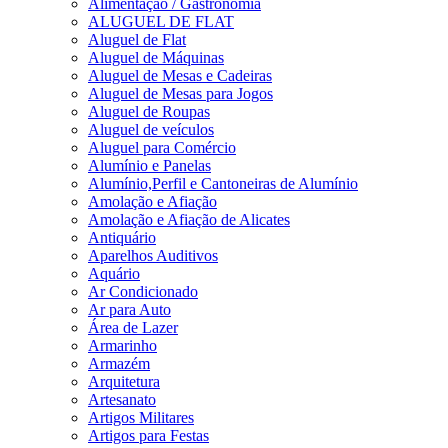
Alimentação / Gastronomia
ALUGUEL DE FLAT
Aluguel de Flat
Aluguel de Máquinas
Aluguel de Mesas e Cadeiras
Aluguel de Mesas para Jogos
Aluguel de Roupas
Aluguel de veículos
Aluguel para Comércio
Alumínio e Panelas
Alumínio,Perfil e Cantoneiras de Alumínio
Amolação e Afiação
Amolação e Afiação de Alicates
Antiquário
Aparelhos Auditivos
Aquário
Ar Condicionado
Ar para Auto
Área de Lazer
Armarinho
Armazém
Arquitetura
Artesanato
Artigos Militares
Artigos para Festas