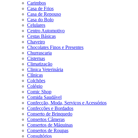
Carimbos
Casa de Frios
Casa de Repouso
Casa do Bolo
Celulares
Centro Automotivo
Cestas Básicas
Chaveiro
Chocolates Finos e Presentes
Churrascaria
Cisternas
Climatização
Clinica Veterinária
Clínicas
Colchões
Colégio
Comic Shop
Comida Saudável
Confecção, Moda, Serviços e Acessórios
Confecções e Bordados
Conserto de Brinquedo
Consertos Câmeras
Consertos de Máquinas
Consertos de Roupas
Consultórios