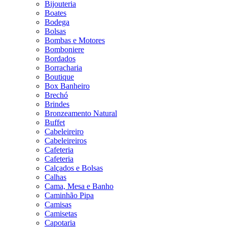
Bijouteria
Boates
Bodega
Bolsas
Bombas e Motores
Bomboniere
Bordados
Borracharia
Boutique
Box Banheiro
Brechó
Brindes
Bronzeamento Natural
Buffet
Cabeleireiro
Cabeleireiros
Cafeteria
Cafeteria
Calçados e Bolsas
Calhas
Cama, Mesa e Banho
Caminhão Pipa
Camisas
Camisetas
Capotaria