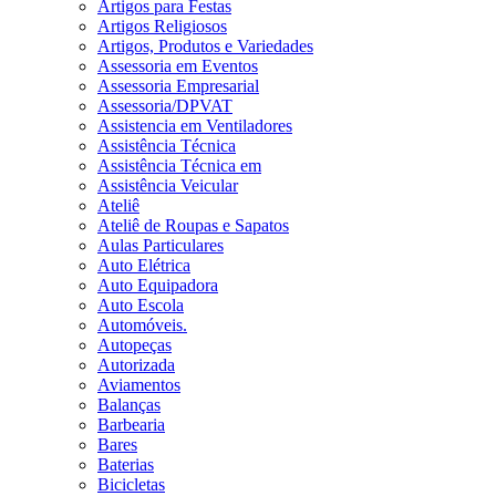
Artigos para Festas
Artigos Religiosos
Artigos, Produtos e Variedades
Assessoria em Eventos
Assessoria Empresarial
Assessoria/DPVAT
Assistencia em Ventiladores
Assistência Técnica
Assistência Técnica em
Assistência Veicular
Ateliê
Ateliê de Roupas e Sapatos
Aulas Particulares
Auto Elétrica
Auto Equipadora
Auto Escola
Automóveis.
Autopeças
Autorizada
Aviamentos
Balanças
Barbearia
Bares
Baterias
Bicicletas