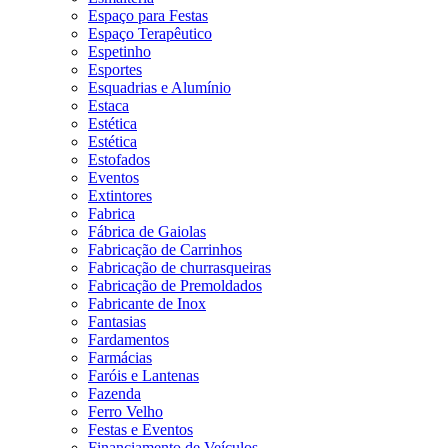
Espaço para Festas
Espaço Terapêutico
Espetinho
Esportes
Esquadrias e Alumínio
Estaca
Estética
Estética
Estofados
Eventos
Extintores
Fabrica
Fábrica de Gaiolas
Fabricação de Carrinhos
Fabricação de churrasqueiras
Fabricação de Premoldados
Fabricante de Inox
Fantasias
Fardamentos
Farmácias
Faróis e Lantenas
Fazenda
Ferro Velho
Festas e Eventos
Financiamento de Veículos