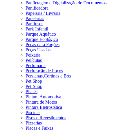
Panfletagem e Digitalização de Documentos
Panificadora
Papelaria / Livraria
Papelarias
Parafusos
Park Infantil
Parque Aquático
Parque Ecológico
Peças para Fogões
Peças Usadas
Peixaria
Películas
Perfumaria
Perfuração de Poços
Persianas,Cortinas e Box
Pet Shop
Pet-Shop
Pilates
Pintura Automotiva
Pintura de Motos
Pintura Eletrostática
Piscinas
Pisos e Revestimentos
Pizzarias
Placas e Faixas