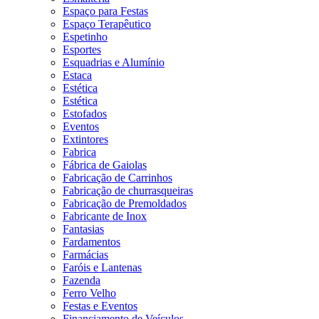
Espaço para Festas
Espaço Terapêutico
Espetinho
Esportes
Esquadrias e Alumínio
Estaca
Estética
Estética
Estofados
Eventos
Extintores
Fabrica
Fábrica de Gaiolas
Fabricação de Carrinhos
Fabricação de churrasqueiras
Fabricação de Premoldados
Fabricante de Inox
Fantasias
Fardamentos
Farmácias
Faróis e Lantenas
Fazenda
Ferro Velho
Festas e Eventos
Financiamento de Veículos