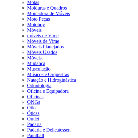
Molas
Molduras e Quadros
Montadora de Móveis
Moto Peças
Motoboy
Móveis
móveis de Vime
Móveis de Vime
Móveis Planejados
Móveis Usados
Móveis.
Mudança
Musculação
Músicos e Orquestras
Natação e Hidroginástica
Odontologia
Oficina e Equipadora
Oficinas
ONGs
Ótica.
Óticas
Outlet
Padaria
Padaria e Delicatessen
Paintball