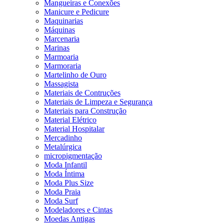
Mangueiras e Conexões
Manicure e Pedicure
Maquinarias
Máquinas
Marcenaria
Marinas
Marmoaria
Marmoraria
Martelinho de Ouro
Massagista
Materiais de Contruções
Materiais de Limpeza e Segurança
Materiais para Construção
Material Elétrico
Material Hospitalar
Mercadinho
Metalúrgica
micropigmentação
Moda Infantil
Moda Íntima
Moda Plus Size
Moda Praia
Moda Surf
Modeladores e Cintas
Moedas Antigas