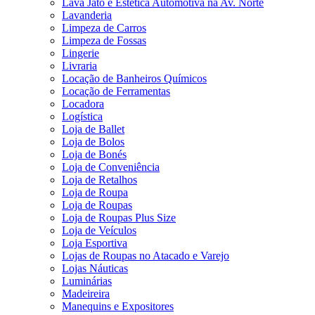
Lava Jato e Estética Automotiva na Av. Norte
Lavanderia
Limpeza de Carros
Limpeza de Fossas
Lingerie
Livraria
Locação de Banheiros Químicos
Locação de Ferramentas
Locadora
Logística
Loja de Ballet
Loja de Bolos
Loja de Bonés
Loja de Conveniência
Loja de Retalhos
Loja de Roupa
Loja de Roupas
Loja de Roupas Plus Size
Loja de Veículos
Loja Esportiva
Lojas de Roupas no Atacado e Varejo
Lojas Náuticas
Luminárias
Madeireira
Manequins e Expositores