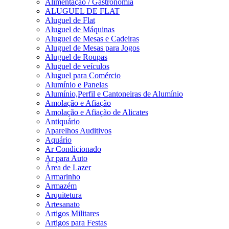
Alimentação / Gastronomia
ALUGUEL DE FLAT
Aluguel de Flat
Aluguel de Máquinas
Aluguel de Mesas e Cadeiras
Aluguel de Mesas para Jogos
Aluguel de Roupas
Aluguel de veículos
Aluguel para Comércio
Alumínio e Panelas
Alumínio,Perfil e Cantoneiras de Alumínio
Amolação e Afiação
Amolação e Afiação de Alicates
Antiquário
Aparelhos Auditivos
Aquário
Ar Condicionado
Ar para Auto
Área de Lazer
Armarinho
Armazém
Arquitetura
Artesanato
Artigos Militares
Artigos para Festas