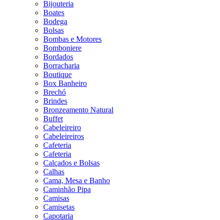
Bijouteria
Boates
Bodega
Bolsas
Bombas e Motores
Bomboniere
Bordados
Borracharia
Boutique
Box Banheiro
Brechó
Brindes
Bronzeamento Natural
Buffet
Cabeleireiro
Cabeleireiros
Cafeteria
Cafeteria
Calçados e Bolsas
Calhas
Cama, Mesa e Banho
Caminhão Pipa
Camisas
Camisetas
Capotaria