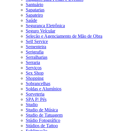
Santuário
Sapatarias
Sapateiro
Saúde
Segurança Eletrônica
Seguro Veícular
Seleção e Agenciamento de Mão de Obra
Self Service
Sementeira
Serigrafia
Serralharias
Serraria
Serviços
Sex Shop
Shopping
Sobrancelhas
Soldas e Alumínios
Sorveteria
SPA P/ Pés
Studio
Studio de Música
Studio de Tatuagem
Stúdio Fotográfico
Stúdios de Tattoo
Sublimação