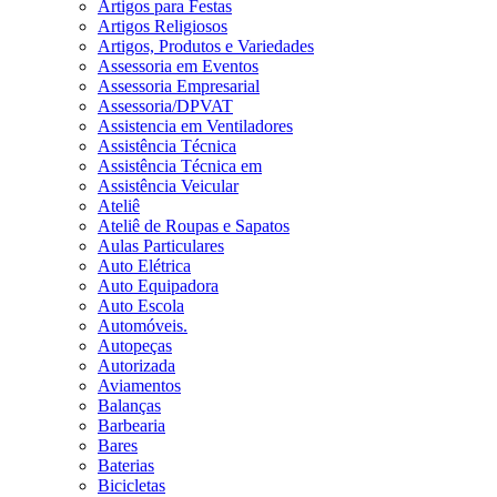
Artigos para Festas
Artigos Religiosos
Artigos, Produtos e Variedades
Assessoria em Eventos
Assessoria Empresarial
Assessoria/DPVAT
Assistencia em Ventiladores
Assistência Técnica
Assistência Técnica em
Assistência Veicular
Ateliê
Ateliê de Roupas e Sapatos
Aulas Particulares
Auto Elétrica
Auto Equipadora
Auto Escola
Automóveis.
Autopeças
Autorizada
Aviamentos
Balanças
Barbearia
Bares
Baterias
Bicicletas