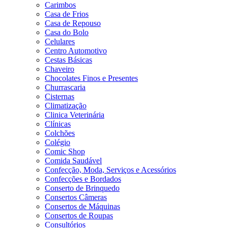
Carimbos
Casa de Frios
Casa de Repouso
Casa do Bolo
Celulares
Centro Automotivo
Cestas Básicas
Chaveiro
Chocolates Finos e Presentes
Churrascaria
Cisternas
Climatização
Clinica Veterinária
Clínicas
Colchões
Colégio
Comic Shop
Comida Saudável
Confecção, Moda, Serviços e Acessórios
Confecções e Bordados
Conserto de Brinquedo
Consertos Câmeras
Consertos de Máquinas
Consertos de Roupas
Consultórios