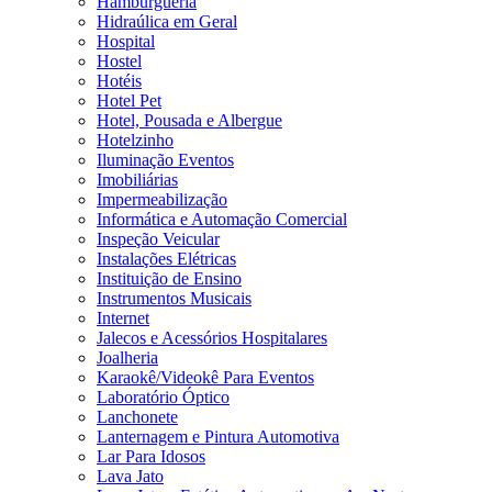
Hamburgueria
Hidraúlica em Geral
Hospital
Hostel
Hotéis
Hotel Pet
Hotel, Pousada e Albergue
Hotelzinho
Iluminação Eventos
Imobiliárias
Impermeabilização
Informática e Automação Comercial
Inspeção Veicular
Instalações Elétricas
Instituição de Ensino
Instrumentos Musicais
Internet
Jalecos e Acessórios Hospitalares
Joalheria
Karaokê/Videokê Para Eventos
Laboratório Óptico
Lanchonete
Lanternagem e Pintura Automotiva
Lar Para Idosos
Lava Jato