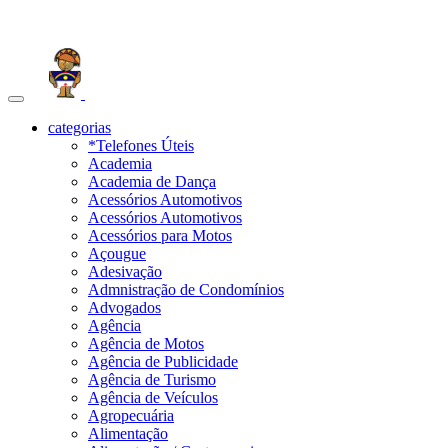
Toggle
navigation
categorias
*Telefones Úteis
Academia
Academia de Dança
Acessórios Automotivos
Acessórios Automotivos
Acessórios para Motos
Açougue
Adesivação
Admnistração de Condomínios
Advogados
Agência
Agência de Motos
Agência de Publicidade
Agência de Turismo
Agência de Veículos
Agropecuária
Alimentação