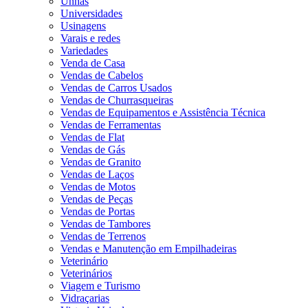
Unhas
Universidades
Usinagens
Varais e redes
Variedades
Venda de Casa
Vendas de Cabelos
Vendas de Carros Usados
Vendas de Churrasqueiras
Vendas de Equipamentos e Assistência Técnica
Vendas de Ferramentas
Vendas de Flat
Vendas de Gás
Vendas de Granito
Vendas de Laços
Vendas de Motos
Vendas de Peças
Vendas de Portas
Vendas de Tambores
Vendas de Terrenos
Vendas e Manutenção em Empilhadeiras
Veterinário
Veterinários
Viagem e Turismo
Vidraçarias