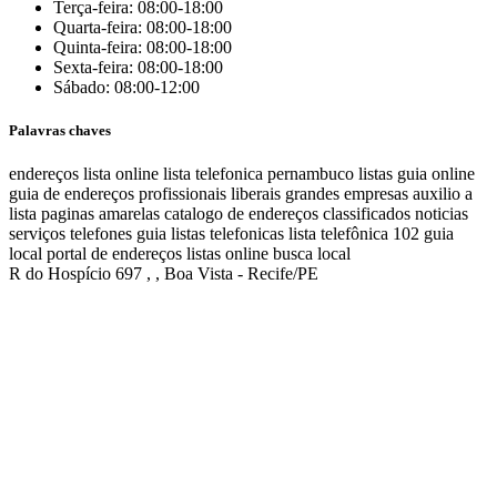
Terça-feira: 08:00-18:00
Quarta-feira: 08:00-18:00
Quinta-feira: 08:00-18:00
Sexta-feira: 08:00-18:00
Sábado: 08:00-12:00
Palavras chaves
endereços
lista online
lista telefonica
pernambuco listas
guia online
guia de endereços
profissionais liberais
grandes empresas
auxilio a
lista
paginas amarelas
catalogo de endereços
classificados
noticias
serviços
telefones
guia
listas telefonicas
lista telefônica
102
guia
local
portal de endereços
listas online
busca local
R do Hospício 697 , , Boa Vista - Recife/PE