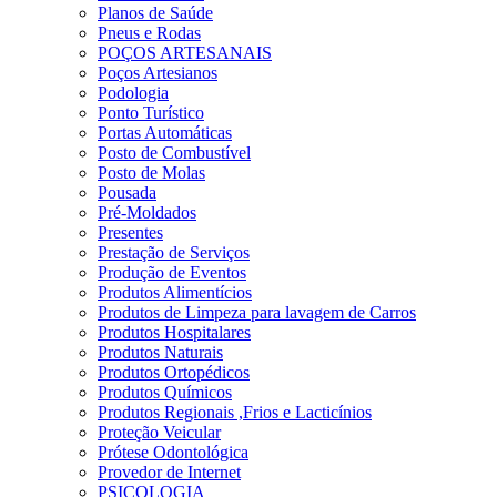
Planos de Saúde
Pneus e Rodas
POÇOS ARTESANAIS
Poços Artesianos
Podologia
Ponto Turístico
Portas Automáticas
Posto de Combustível
Posto de Molas
Pousada
Pré-Moldados
Presentes
Prestação de Serviços
Produção de Eventos
Produtos Alimentícios
Produtos de Limpeza para lavagem de Carros
Produtos Hospitalares
Produtos Naturais
Produtos Ortopédicos
Produtos Químicos
Produtos Regionais ,Frios e Lacticínios
Proteção Veicular
Prótese Odontológica
Provedor de Internet
PSICOLOGIA