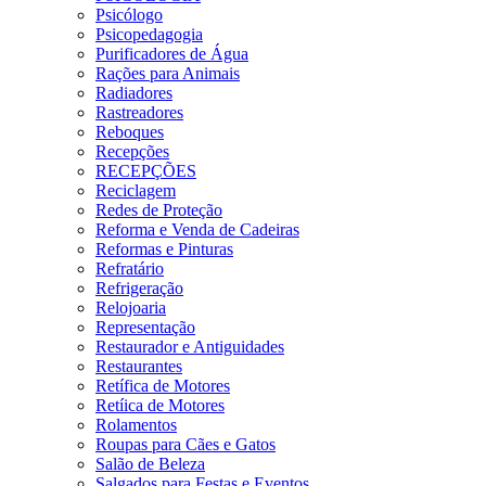
Psicólogo
Psicopedagogia
Purificadores de Água
Rações para Animais
Radiadores
Rastreadores
Reboques
Recepções
RECEPÇÕES
Reciclagem
Redes de Proteção
Reforma e Venda de Cadeiras
Reformas e Pinturas
Refratário
Refrigeração
Relojoaria
Representação
Restaurador e Antiguidades
Restaurantes
Retífica de Motores
Retíica de Motores
Rolamentos
Roupas para Cães e Gatos
Salão de Beleza
Salgados para Festas e Eventos