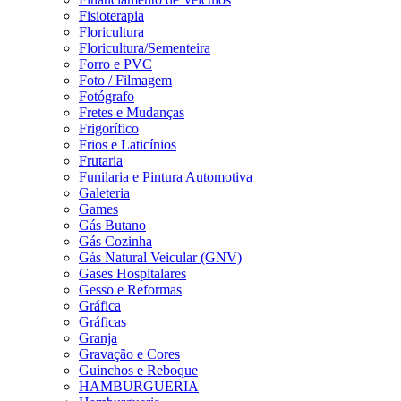
Fisioterapia
Floricultura
Floricultura/Sementeira
Forro e PVC
Foto / Filmagem
Fotógrafo
Fretes e Mudanças
Frigorífico
Frios e Laticínios
Frutaria
Funilaria e Pintura Automotiva
Galeteria
Games
Gás Butano
Gás Cozinha
Gás Natural Veicular (GNV)
Gases Hospitalares
Gesso e Reformas
Gráfica
Gráficas
Granja
Gravação e Cores
Guinchos e Reboque
HAMBURGUERIA