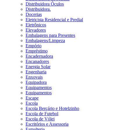
Distribuidora Óculos
Distribuidora.
Docerias
Eletricista Residencial e Predial
Eletrônicos
Elevadores
Embalagens para Presentes
Embalagens/Limpeza
Empório
Empréstimo
Encadernadora
Encanadores
Energia Solar
Engenharia
Enxovais
Equipadora
Equipamentos
Equipamentos
Escape
Escola
Escola Berçário e Hotelzinho
Escola de Futebol
Escola de Vólei
Escritórios e Assessoria
Esmalteria