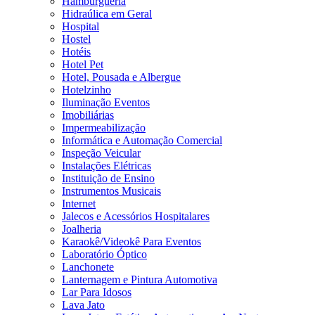
Hamburgueria
Hidraúlica em Geral
Hospital
Hostel
Hotéis
Hotel Pet
Hotel, Pousada e Albergue
Hotelzinho
Iluminação Eventos
Imobiliárias
Impermeabilização
Informática e Automação Comercial
Inspeção Veicular
Instalações Elétricas
Instituição de Ensino
Instrumentos Musicais
Internet
Jalecos e Acessórios Hospitalares
Joalheria
Karaokê/Videokê Para Eventos
Laboratório Óptico
Lanchonete
Lanternagem e Pintura Automotiva
Lar Para Idosos
Lava Jato