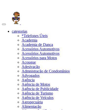
Toggle
navigation
categorias
*Telefones Úteis
Academia
Academia de Dança
Acessórios Automotivos
Acessórios Automotivos
Acessórios para Motos
Açougue
Adesivação
Admnistração de Condomínios
Advogados
Agência
Agência de Motos
Agência de Publicidade
Agência de Turismo
Agência de Veículos
Agropecuária
Alimentação