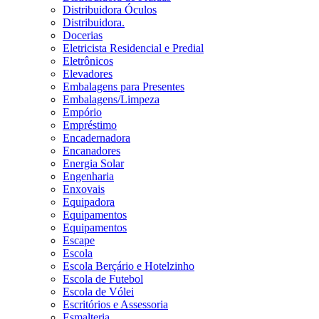
Distribuidora Óculos
Distribuidora.
Docerias
Eletricista Residencial e Predial
Eletrônicos
Elevadores
Embalagens para Presentes
Embalagens/Limpeza
Empório
Empréstimo
Encadernadora
Encanadores
Energia Solar
Engenharia
Enxovais
Equipadora
Equipamentos
Equipamentos
Escape
Escola
Escola Berçário e Hotelzinho
Escola de Futebol
Escola de Vólei
Escritórios e Assessoria
Esmalteria