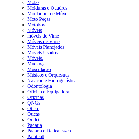
Molas
Molduras e Quadros
Montadora de Móveis
Moto Peças
Motoboy
Móveis
móveis de Vime
Móveis de Vime
Móveis Planejados
Móveis Usados
Móveis.
Mudança
Musculação
Músicos e Orquestras
Natação e Hidroginástica
Odontologia
Oficina e Equipadora
Oficinas
ONGs
Ótica.
Óticas
Outlet
Padaria
Padaria e Delicatessen
Paintball