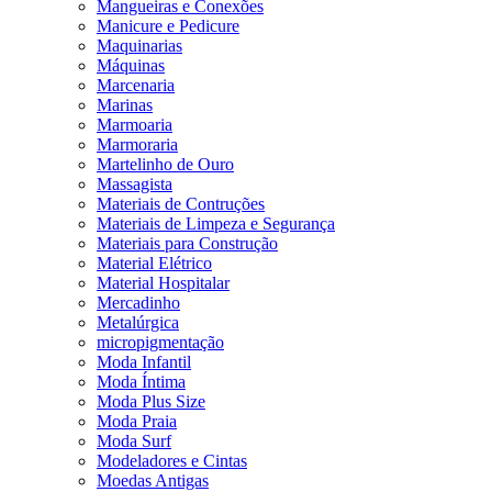
Mangueiras e Conexões
Manicure e Pedicure
Maquinarias
Máquinas
Marcenaria
Marinas
Marmoaria
Marmoraria
Martelinho de Ouro
Massagista
Materiais de Contruções
Materiais de Limpeza e Segurança
Materiais para Construção
Material Elétrico
Material Hospitalar
Mercadinho
Metalúrgica
micropigmentação
Moda Infantil
Moda Íntima
Moda Plus Size
Moda Praia
Moda Surf
Modeladores e Cintas
Moedas Antigas