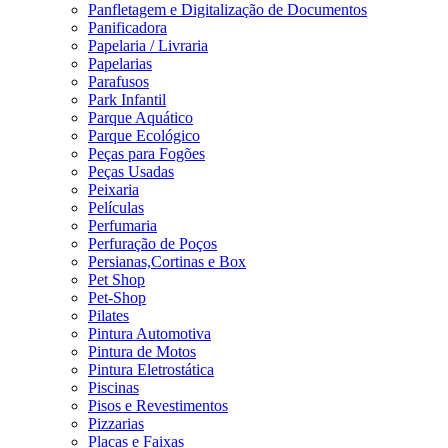
Panfletagem e Digitalização de Documentos
Panificadora
Papelaria / Livraria
Papelarias
Parafusos
Park Infantil
Parque Aquático
Parque Ecológico
Peças para Fogões
Peças Usadas
Peixaria
Películas
Perfumaria
Perfuração de Poços
Persianas,Cortinas e Box
Pet Shop
Pet-Shop
Pilates
Pintura Automotiva
Pintura de Motos
Pintura Eletrostática
Piscinas
Pisos e Revestimentos
Pizzarias
Placas e Faixas