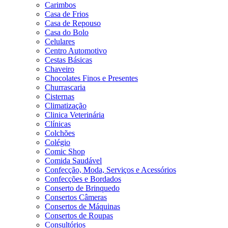
Carimbos
Casa de Frios
Casa de Repouso
Casa do Bolo
Celulares
Centro Automotivo
Cestas Básicas
Chaveiro
Chocolates Finos e Presentes
Churrascaria
Cisternas
Climatização
Clinica Veterinária
Clínicas
Colchões
Colégio
Comic Shop
Comida Saudável
Confecção, Moda, Serviços e Acessórios
Confecções e Bordados
Conserto de Brinquedo
Consertos Câmeras
Consertos de Máquinas
Consertos de Roupas
Consultórios