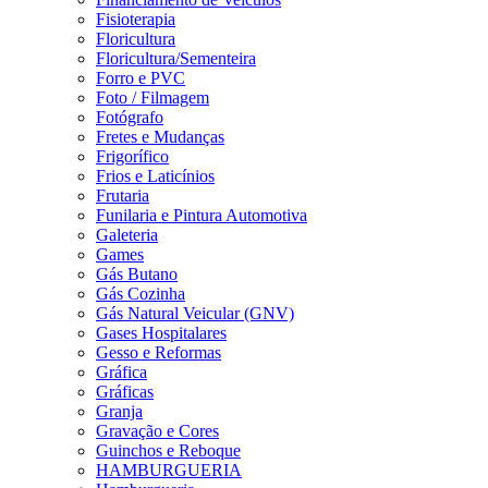
Fisioterapia
Floricultura
Floricultura/Sementeira
Forro e PVC
Foto / Filmagem
Fotógrafo
Fretes e Mudanças
Frigorífico
Frios e Laticínios
Frutaria
Funilaria e Pintura Automotiva
Galeteria
Games
Gás Butano
Gás Cozinha
Gás Natural Veicular (GNV)
Gases Hospitalares
Gesso e Reformas
Gráfica
Gráficas
Granja
Gravação e Cores
Guinchos e Reboque
HAMBURGUERIA