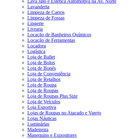
Lava Jato e Estética Automotiva na Av. Norte
Lavanderia
Limpeza de Carros
Limpeza de Fossas
Lingerie
Livraria
Locação de Banheiros Químicos
Locação de Ferramentas
Locadora
Logística
Loja de Ballet
Loja de Bolos
Loja de Bonés
Loja de Conveniência
Loja de Retalhos
Loja de Roupa
Loja de Roupas
Loja de Roupas Plus Size
Loja de Veículos
Loja Esportiva
Lojas de Roupas no Atacado e Varejo
Lojas Náuticas
Luminárias
Madeireira
Manequins e Expositores