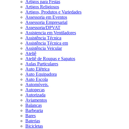
Artigos para Festas
Artigos Religiosos
Artigos, Produtos e Variedades
Assessoria em Eventos
Assessoria Empresarial
Assessoria/DPVAT
Assistencia em Ventiladores
Assistência Técnica
Assistência Técnica em
Assistência Veicular
Ateliê
Ateliê de Roupas e Sapatos
Aulas Particulares
Auto Elétrica
Auto Equipadora
Auto Escola
Automóveis.
Autopeças
Autorizada
Aviamentos
Balanças
Barbearia
Bares
Baterias
Bicicletas