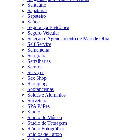
Santuário
Sapatarias
Sapateiro
Saúde
Segurança Eletrônica
Seguro Veícular
Seleção e Agenciamento de Mão de Obra
Self Service
Sementeira
Serigrafia
Serralharias
Serraria
Serviços
Sex Shop
Shopping
Sobrancelhas
Soldas e Alumínios
Sorveteria
SPA P/ Pés
Studio
Studio de Música
Studio de Tatuagem
Stúdio Fotográfico
Stúdios de Tattoo
Sublimação