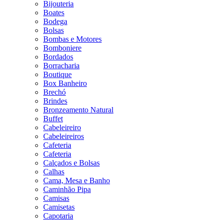
Bijouteria
Boates
Bodega
Bolsas
Bombas e Motores
Bomboniere
Bordados
Borracharia
Boutique
Box Banheiro
Brechó
Brindes
Bronzeamento Natural
Buffet
Cabeleireiro
Cabeleireiros
Cafeteria
Cafeteria
Calçados e Bolsas
Calhas
Cama, Mesa e Banho
Caminhão Pipa
Camisas
Camisetas
Capotaria