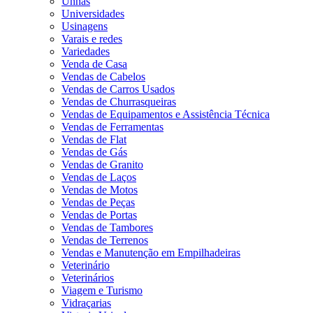
Unhas
Universidades
Usinagens
Varais e redes
Variedades
Venda de Casa
Vendas de Cabelos
Vendas de Carros Usados
Vendas de Churrasqueiras
Vendas de Equipamentos e Assistência Técnica
Vendas de Ferramentas
Vendas de Flat
Vendas de Gás
Vendas de Granito
Vendas de Laços
Vendas de Motos
Vendas de Peças
Vendas de Portas
Vendas de Tambores
Vendas de Terrenos
Vendas e Manutenção em Empilhadeiras
Veterinário
Veterinários
Viagem e Turismo
Vidraçarias