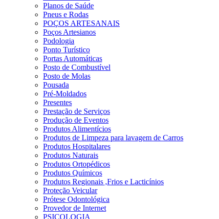
Planos de Saúde
Pneus e Rodas
POÇOS ARTESANAIS
Poços Artesianos
Podologia
Ponto Turístico
Portas Automáticas
Posto de Combustível
Posto de Molas
Pousada
Pré-Moldados
Presentes
Prestação de Serviços
Produção de Eventos
Produtos Alimentícios
Produtos de Limpeza para lavagem de Carros
Produtos Hospitalares
Produtos Naturais
Produtos Ortopédicos
Produtos Químicos
Produtos Regionais ,Frios e Lacticínios
Proteção Veicular
Prótese Odontológica
Provedor de Internet
PSICOLOGIA