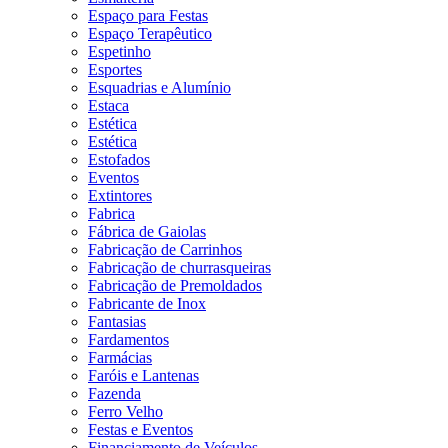
Espaço para Festas
Espaço Terapêutico
Espetinho
Esportes
Esquadrias e Alumínio
Estaca
Estética
Estética
Estofados
Eventos
Extintores
Fabrica
Fábrica de Gaiolas
Fabricação de Carrinhos
Fabricação de churrasqueiras
Fabricação de Premoldados
Fabricante de Inox
Fantasias
Fardamentos
Farmácias
Faróis e Lantenas
Fazenda
Ferro Velho
Festas e Eventos
Financiamento de Veículos