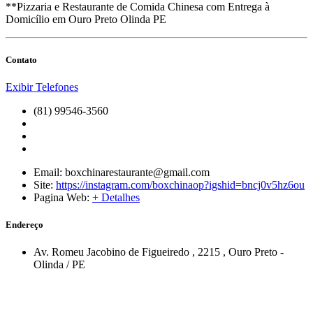
**Pizzaria e Restaurante de Comida Chinesa com Entrega à
Domicílio em Ouro Preto Olinda PE
Contato
Exibir Telefones
(81) 99546-3560
Email:
boxchinarestaurante@gmail.com
Site:
https://instagram.com/boxchinaop?igshid=bncj0v5hz6ou
Pagina Web:
+ Detalhes
Endereço
Av. Romeu Jacobino de Figueiredo
, 2215
,
Ouro Preto
-
Olinda
/
PE