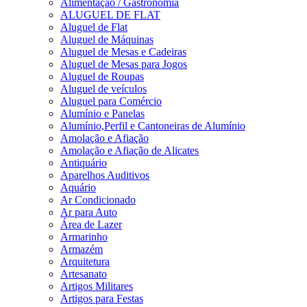
Alimentação / Gastronomia
ALUGUEL DE FLAT
Aluguel de Flat
Aluguel de Máquinas
Aluguel de Mesas e Cadeiras
Aluguel de Mesas para Jogos
Aluguel de Roupas
Aluguel de veículos
Aluguel para Comércio
Alumínio e Panelas
Alumínio,Perfil e Cantoneiras de Alumínio
Amolação e Afiação
Amolação e Afiação de Alicates
Antiquário
Aparelhos Auditivos
Aquário
Ar Condicionado
Ar para Auto
Área de Lazer
Armarinho
Armazém
Arquitetura
Artesanato
Artigos Militares
Artigos para Festas