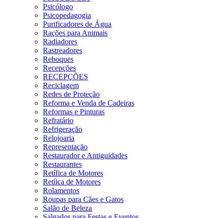
Psicólogo
Psicopedagogia
Purificadores de Água
Rações para Animais
Radiadores
Rastreadores
Reboques
Recepções
RECEPÇÕES
Reciclagem
Redes de Proteção
Reforma e Venda de Cadeiras
Reformas e Pinturas
Refratário
Refrigeração
Relojoaria
Representação
Restaurador e Antiguidades
Restaurantes
Retífica de Motores
Retíica de Motores
Rolamentos
Roupas para Cães e Gatos
Salão de Beleza
Salgados para Festas e Eventos