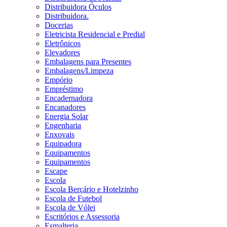
Distribuidora Óculos
Distribuidora.
Docerias
Eletricista Residencial e Predial
Eletrônicos
Elevadores
Embalagens para Presentes
Embalagens/Limpeza
Empório
Empréstimo
Encadernadora
Encanadores
Energia Solar
Engenharia
Enxovais
Equipadora
Equipamentos
Equipamentos
Escape
Escola
Escola Berçário e Hotelzinho
Escola de Futebol
Escola de Vólei
Escritórios e Assessoria
Esmalteria