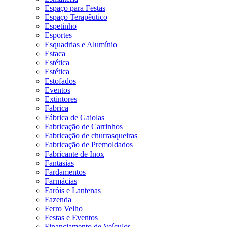
Espaço para Festas
Espaço Terapêutico
Espetinho
Esportes
Esquadrias e Alumínio
Estaca
Estética
Estética
Estofados
Eventos
Extintores
Fabrica
Fábrica de Gaiolas
Fabricação de Carrinhos
Fabricação de churrasqueiras
Fabricação de Premoldados
Fabricante de Inox
Fantasias
Fardamentos
Farmácias
Faróis e Lantenas
Fazenda
Ferro Velho
Festas e Eventos
Financiamento de Veículos