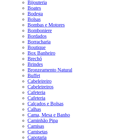
Bijouteria
Boates
Bodega
Bolsas
Bombas e Motores
Bomboniere
Bordados
Borracharia
Boutique
Box Banheiro
Brechó
Brindes
Bronzeamento Natural
Buffet
Cabeleireiro
Cabeleireiros
Cafeteria
Cafeteria
Calçados e Bolsas
Calhas
Cama, Mesa e Banho
Caminhão Pipa
Camisas
Camisetas
Capotaria