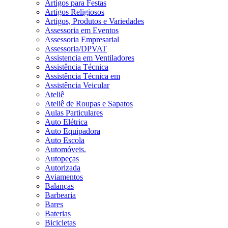
Artigos para Festas
Artigos Religiosos
Artigos, Produtos e Variedades
Assessoria em Eventos
Assessoria Empresarial
Assessoria/DPVAT
Assistencia em Ventiladores
Assistência Técnica
Assistência Técnica em
Assistência Veicular
Ateliê
Ateliê de Roupas e Sapatos
Aulas Particulares
Auto Elétrica
Auto Equipadora
Auto Escola
Automóveis.
Autopeças
Autorizada
Aviamentos
Balanças
Barbearia
Bares
Baterias
Bicicletas