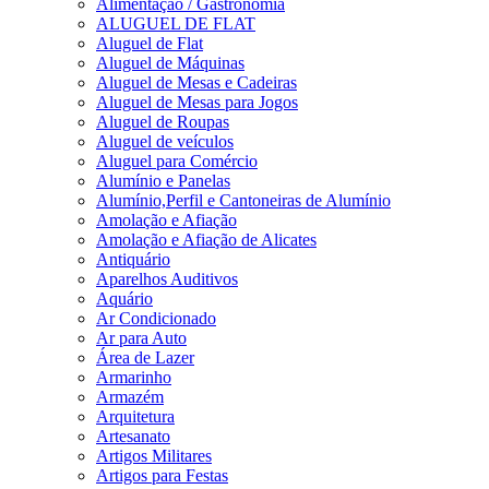
Alimentação / Gastronomia
ALUGUEL DE FLAT
Aluguel de Flat
Aluguel de Máquinas
Aluguel de Mesas e Cadeiras
Aluguel de Mesas para Jogos
Aluguel de Roupas
Aluguel de veículos
Aluguel para Comércio
Alumínio e Panelas
Alumínio,Perfil e Cantoneiras de Alumínio
Amolação e Afiação
Amolação e Afiação de Alicates
Antiquário
Aparelhos Auditivos
Aquário
Ar Condicionado
Ar para Auto
Área de Lazer
Armarinho
Armazém
Arquitetura
Artesanato
Artigos Militares
Artigos para Festas