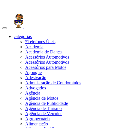
Toggle
navigation
categorias
*Telefones Úteis
Academia
Academia de Dança
Acessórios Automotivos
Acessórios Automotivos
Acessórios para Motos
Açougue
Adesivação
Admnistração de Condomínios
Advogados
Agência
Agência de Motos
Agência de Publicidade
Agência de Turismo
Agência de Veículos
Agropecuária
Alimentação