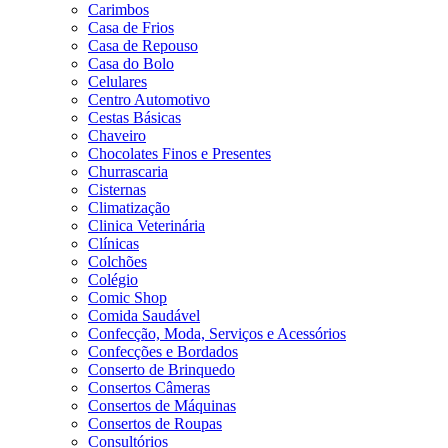
Carimbos
Casa de Frios
Casa de Repouso
Casa do Bolo
Celulares
Centro Automotivo
Cestas Básicas
Chaveiro
Chocolates Finos e Presentes
Churrascaria
Cisternas
Climatização
Clinica Veterinária
Clínicas
Colchões
Colégio
Comic Shop
Comida Saudável
Confecção, Moda, Serviços e Acessórios
Confecções e Bordados
Conserto de Brinquedo
Consertos Câmeras
Consertos de Máquinas
Consertos de Roupas
Consultórios