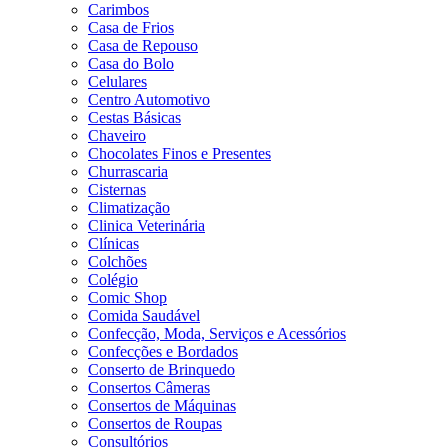
Carimbos
Casa de Frios
Casa de Repouso
Casa do Bolo
Celulares
Centro Automotivo
Cestas Básicas
Chaveiro
Chocolates Finos e Presentes
Churrascaria
Cisternas
Climatização
Clinica Veterinária
Clínicas
Colchões
Colégio
Comic Shop
Comida Saudável
Confecção, Moda, Serviços e Acessórios
Confecções e Bordados
Conserto de Brinquedo
Consertos Câmeras
Consertos de Máquinas
Consertos de Roupas
Consultórios