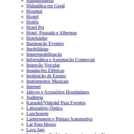
Hamburgueria
Hidraúlica em Geral
Hospital
Hostel
Hotéis
Hotel Pet
Hotel, Pousada e Albergue
Hotelzinho
Iluminação Eventos
Imobiliárias
Impermeabilização
Informática e Automação Comercial
Inspeção Veicular
Instalações Elétricas
Instituição de Ensino
Instrumentos Musicais
Internet
Jalecos e Acessórios Hospitalares
Joalheria
Karaokê/Videokê Para Eventos
Laboratório Óptico
Lanchonete
Lanternagem e Pintura Automotiva
Lar Para Idosos
Lava Jato