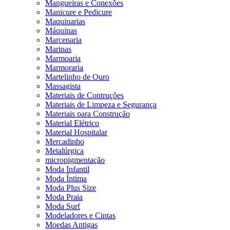
Mangueiras e Conexões
Manicure e Pedicure
Maquinarias
Máquinas
Marcenaria
Marinas
Marmoaria
Marmoraria
Martelinho de Ouro
Massagista
Materiais de Contruções
Materiais de Limpeza e Segurança
Materiais para Construção
Material Elétrico
Material Hospitalar
Mercadinho
Metalúrgica
micropigmentação
Moda Infantil
Moda Íntima
Moda Plus Size
Moda Praia
Moda Surf
Modeladores e Cintas
Moedas Antigas