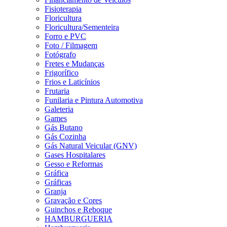
Fisioterapia
Floricultura
Floricultura/Sementeira
Forro e PVC
Foto / Filmagem
Fotógrafo
Fretes e Mudanças
Frigorífico
Frios e Laticínios
Frutaria
Funilaria e Pintura Automotiva
Galeteria
Games
Gás Butano
Gás Cozinha
Gás Natural Veicular (GNV)
Gases Hospitalares
Gesso e Reformas
Gráfica
Gráficas
Granja
Gravação e Cores
Guinchos e Reboque
HAMBURGUERIA