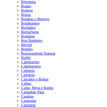
Bijouteria
Boates
Bodega
Bolsas
Bombas e Motores
Bomboniere
Bordados
Borracharia
Boutique
Box Banheiro
Brechó
Brindes
Bronzeamento Natural
Buffet
Cabeleireiro
Cabeleireiros
Cafeteria
Cafeteria
Calçados e Bolsas
Calhas
Cama, Mesa e Banho
Caminhão Pipa
Camisas
Camisetas
Capotaria