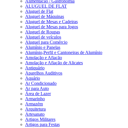
Alimentação / Gastronomia
ALUGUEL DE FLAT
Aluguel de Flat
Aluguel de Máquinas
Aluguel de Mesas e Cadeiras
Aluguel de Mesas para Jogos
Aluguel de Roupas
Aluguel de veículos
Aluguel para Comércio
Alumínio e Panelas
Alumínio,Perfil e Cantoneiras de Alumínio
Amolação e Afiação
Amolação e Afiação de Alicates
Antiquário
Aparelhos Auditivos
Aquário
Ar Condicionado
Ar para Auto
Área de Lazer
Armarinho
Armazém
Arquitetura
Artesanato
Artigos Militares
Artigos para Festas