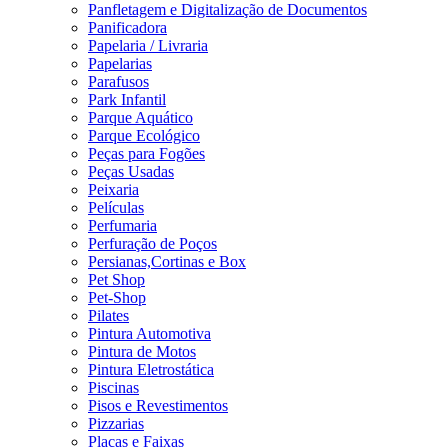
Panfletagem e Digitalização de Documentos
Panificadora
Papelaria / Livraria
Papelarias
Parafusos
Park Infantil
Parque Aquático
Parque Ecológico
Peças para Fogões
Peças Usadas
Peixaria
Películas
Perfumaria
Perfuração de Poços
Persianas,Cortinas e Box
Pet Shop
Pet-Shop
Pilates
Pintura Automotiva
Pintura de Motos
Pintura Eletrostática
Piscinas
Pisos e Revestimentos
Pizzarias
Placas e Faixas