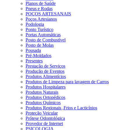
Planos de Saúde
Pneus e Rodas
POÇOS ARTESANAIS
Poços Artesianos
Podologia
Ponto Turístico
Portas Automáticas
Posto de Combustível
Posto de Molas
Pousada
Pré-Moldados
Presentes
Prestação de Serviços
Produção de Eventos
Produtos Alimentícios
Produtos de Limpeza para lavagem de Carros
Produtos Hospitalares
Produtos Naturais
Produtos Ortopédicos
Produtos Químicos
Produtos Regionais ,Frios e Lacticínios
Proteção Veicular
Prótese Odontológica
Provedor de Internet
PSICOLOGIA