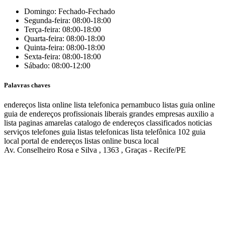
Domingo: Fechado-Fechado
Segunda-feira: 08:00-18:00
Terça-feira: 08:00-18:00
Quarta-feira: 08:00-18:00
Quinta-feira: 08:00-18:00
Sexta-feira: 08:00-18:00
Sábado: 08:00-12:00
Palavras chaves
endereços
lista online
lista telefonica
pernambuco listas
guia online
guia de endereços
profissionais liberais
grandes empresas
auxilio a
lista
paginas amarelas
catalogo de endereços
classificados
noticias
serviços
telefones
guia
listas telefonicas
lista telefônica
102
guia
local
portal de endereços
listas online
busca local
Av. Conselheiro Rosa e Silva , 1363 , Graças - Recife/PE