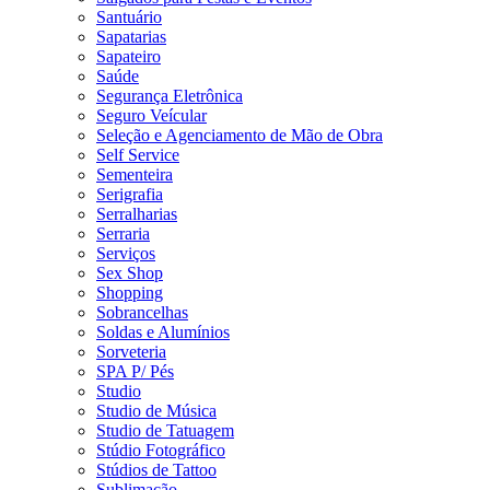
Santuário
Sapatarias
Sapateiro
Saúde
Segurança Eletrônica
Seguro Veícular
Seleção e Agenciamento de Mão de Obra
Self Service
Sementeira
Serigrafia
Serralharias
Serraria
Serviços
Sex Shop
Shopping
Sobrancelhas
Soldas e Alumínios
Sorveteria
SPA P/ Pés
Studio
Studio de Música
Studio de Tatuagem
Stúdio Fotográfico
Stúdios de Tattoo
Sublimação