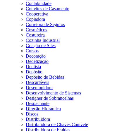
Contabilidade
Convites de Casamento
Cooperativa
Copiadora
Corretora de Seguros
Cosméticos
Costureira
Cozinha Industrial
Criação de Sites
Cursos
Decoração
Dedetização
Dentista
Depósito
Depósito de Bebidas
Descartáveis
Desentupidora
Desenvolvimento de Sistemas
Designer de Sobrancelhas
Despachante
Direção Hidráulica
Discos
Distribuidora
Distribuidora de Chaves Canivete
Distribuidora de Fraldas