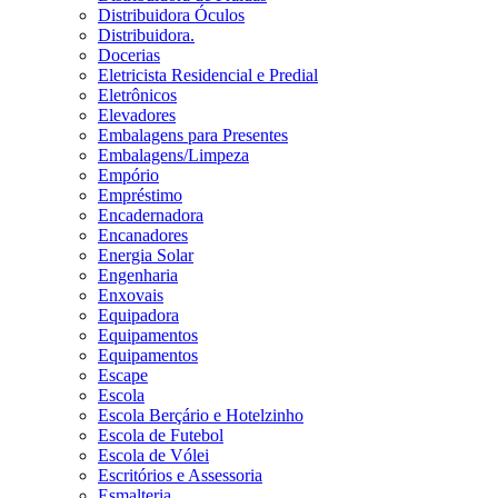
Distribuidora Óculos
Distribuidora.
Docerias
Eletricista Residencial e Predial
Eletrônicos
Elevadores
Embalagens para Presentes
Embalagens/Limpeza
Empório
Empréstimo
Encadernadora
Encanadores
Energia Solar
Engenharia
Enxovais
Equipadora
Equipamentos
Equipamentos
Escape
Escola
Escola Berçário e Hotelzinho
Escola de Futebol
Escola de Vólei
Escritórios e Assessoria
Esmalteria