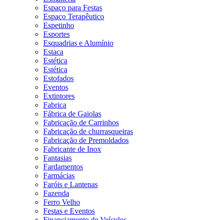
Espaço para Festas
Espaço Terapêutico
Espetinho
Esportes
Esquadrias e Alumínio
Estaca
Estética
Estética
Estofados
Eventos
Extintores
Fabrica
Fábrica de Gaiolas
Fabricação de Carrinhos
Fabricação de churrasqueiras
Fabricação de Premoldados
Fabricante de Inox
Fantasias
Fardamentos
Farmácias
Faróis e Lantenas
Fazenda
Ferro Velho
Festas e Eventos
Financiamento de Veículos