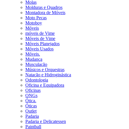
Molas
Molduras e Quadros
Montadora de Móveis
Moto Peças
Motoboy
Móveis
móveis de Vime
Móveis de Vime
Móveis Planejados
Móveis Usados
Móveis.
Mudança
Musculação
Músicos e Orquestras
Natação e Hidroginástica
Odontologia
Oficina e Equipadora
Oficinas
ONGs
Ótica.
Óticas
Outlet
Padaria
Padaria e Delicatessen
Paintball