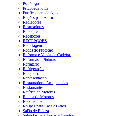
Psicólogo
Psicopedagogia
Purificadores de Água
Rações para Animais
Radiadores
Rastreadores
Reboques
Recepções
RECEPÇÕES
Reciclagem
Redes de Proteção
Reforma e Venda de Cadeiras
Reformas e Pinturas
Refratário
Refrigeração
Relojoaria
Representação
Restaurador e Antiguidades
Restaurantes
Retífica de Motores
Retíica de Motores
Rolamentos
Roupas para Cães e Gatos
Salão de Beleza
Salgados para Festas e Eventos