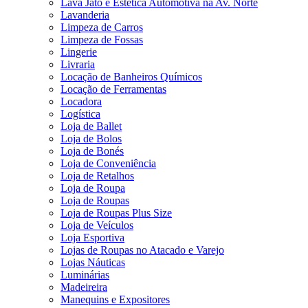
Lava Jato e Estética Automotiva na Av. Norte
Lavanderia
Limpeza de Carros
Limpeza de Fossas
Lingerie
Livraria
Locação de Banheiros Químicos
Locação de Ferramentas
Locadora
Logística
Loja de Ballet
Loja de Bolos
Loja de Bonés
Loja de Conveniência
Loja de Retalhos
Loja de Roupa
Loja de Roupas
Loja de Roupas Plus Size
Loja de Veículos
Loja Esportiva
Lojas de Roupas no Atacado e Varejo
Lojas Náuticas
Luminárias
Madeireira
Manequins e Expositores