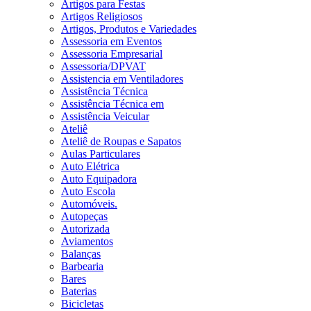
Artigos para Festas
Artigos Religiosos
Artigos, Produtos e Variedades
Assessoria em Eventos
Assessoria Empresarial
Assessoria/DPVAT
Assistencia em Ventiladores
Assistência Técnica
Assistência Técnica em
Assistência Veicular
Ateliê
Ateliê de Roupas e Sapatos
Aulas Particulares
Auto Elétrica
Auto Equipadora
Auto Escola
Automóveis.
Autopeças
Autorizada
Aviamentos
Balanças
Barbearia
Bares
Baterias
Bicicletas