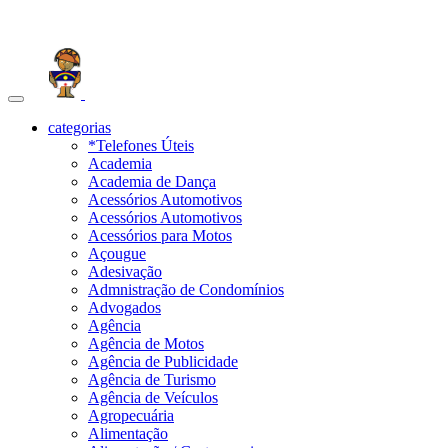
Toggle
navigation
categorias
*Telefones Úteis
Academia
Academia de Dança
Acessórios Automotivos
Acessórios Automotivos
Acessórios para Motos
Açougue
Adesivação
Admnistração de Condomínios
Advogados
Agência
Agência de Motos
Agência de Publicidade
Agência de Turismo
Agência de Veículos
Agropecuária
Alimentação