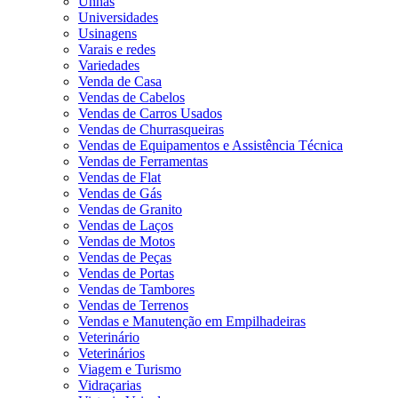
Unhas
Universidades
Usinagens
Varais e redes
Variedades
Venda de Casa
Vendas de Cabelos
Vendas de Carros Usados
Vendas de Churrasqueiras
Vendas de Equipamentos e Assistência Técnica
Vendas de Ferramentas
Vendas de Flat
Vendas de Gás
Vendas de Granito
Vendas de Laços
Vendas de Motos
Vendas de Peças
Vendas de Portas
Vendas de Tambores
Vendas de Terrenos
Vendas e Manutenção em Empilhadeiras
Veterinário
Veterinários
Viagem e Turismo
Vidraçarias