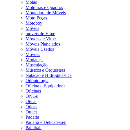
Molas
Molduras e Quadros
Montadora de Móveis
Moto Peças
Motoboy
Móveis
móveis de Vime
Móveis de Vime
Móveis Planejados
Móveis Usados
Móveis.
Mudança
Musculação
Músicos e Orquestras
Natação e Hidroginástica
Odontologia
Oficina e Equipadora
Oficinas
ONGs
Ótica.
Óticas
Outlet
Padaria
Padaria e Delicatessen
Paintball