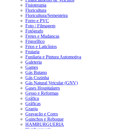
Fisioterapia
Floricultura
Floricultura/Sementeira
Forro e PVC
Foto / Filmagem
Fotógrafo
Fretes e Mudanças
Frigorífico
Frios e Laticínios
Frutaria
Funilaria e Pintura Automotiva
Galeteria
Games
Gás Butano
Gás Cozinha
Gás Natural Veicular (GNV)
Gases Hospitalares
Gesso e Reformas
Gráfica
Gráficas
Granja
Gravação e Cores
Guinchos e Reboque
HAMBURGUERIA