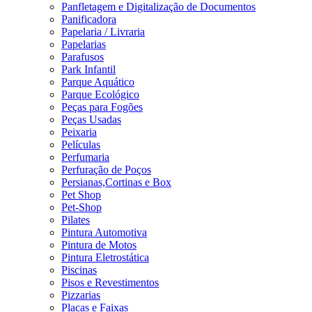
Panfletagem e Digitalização de Documentos
Panificadora
Papelaria / Livraria
Papelarias
Parafusos
Park Infantil
Parque Aquático
Parque Ecológico
Peças para Fogões
Peças Usadas
Peixaria
Películas
Perfumaria
Perfuração de Poços
Persianas,Cortinas e Box
Pet Shop
Pet-Shop
Pilates
Pintura Automotiva
Pintura de Motos
Pintura Eletrostática
Piscinas
Pisos e Revestimentos
Pizzarias
Placas e Faixas