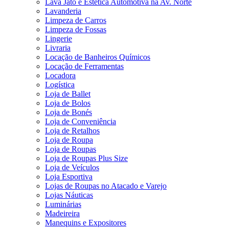
Lava Jato e Estética Automotiva na Av. Norte
Lavanderia
Limpeza de Carros
Limpeza de Fossas
Lingerie
Livraria
Locação de Banheiros Químicos
Locação de Ferramentas
Locadora
Logística
Loja de Ballet
Loja de Bolos
Loja de Bonés
Loja de Conveniência
Loja de Retalhos
Loja de Roupa
Loja de Roupas
Loja de Roupas Plus Size
Loja de Veículos
Loja Esportiva
Lojas de Roupas no Atacado e Varejo
Lojas Náuticas
Luminárias
Madeireira
Manequins e Expositores