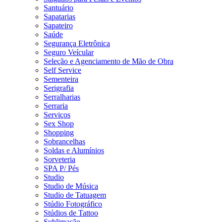
Santuário
Sapatarias
Sapateiro
Saúde
Segurança Eletrônica
Seguro Veícular
Seleção e Agenciamento de Mão de Obra
Self Service
Sementeira
Serigrafia
Serralharias
Serraria
Serviços
Sex Shop
Shopping
Sobrancelhas
Soldas e Alumínios
Sorveteria
SPA P/ Pés
Studio
Studio de Música
Studio de Tatuagem
Stúdio Fotográfico
Stúdios de Tattoo
Sublimação