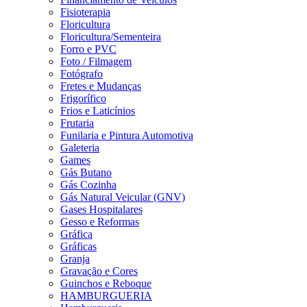
Fisioterapia
Floricultura
Floricultura/Sementeira
Forro e PVC
Foto / Filmagem
Fotógrafo
Fretes e Mudanças
Frigorífico
Frios e Laticínios
Frutaria
Funilaria e Pintura Automotiva
Galeteria
Games
Gás Butano
Gás Cozinha
Gás Natural Veicular (GNV)
Gases Hospitalares
Gesso e Reformas
Gráfica
Gráficas
Granja
Gravação e Cores
Guinchos e Reboque
HAMBURGUERIA