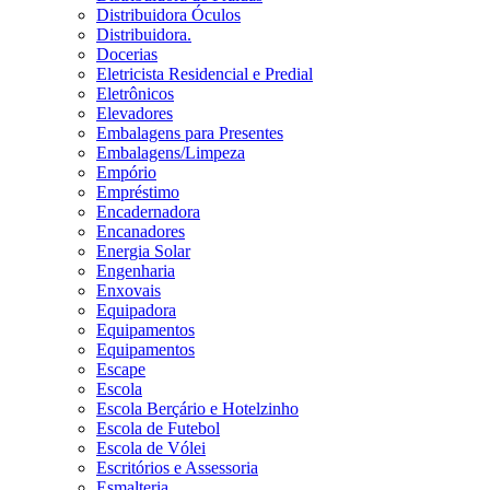
Distribuidora Óculos
Distribuidora.
Docerias
Eletricista Residencial e Predial
Eletrônicos
Elevadores
Embalagens para Presentes
Embalagens/Limpeza
Empório
Empréstimo
Encadernadora
Encanadores
Energia Solar
Engenharia
Enxovais
Equipadora
Equipamentos
Equipamentos
Escape
Escola
Escola Berçário e Hotelzinho
Escola de Futebol
Escola de Vólei
Escritórios e Assessoria
Esmalteria