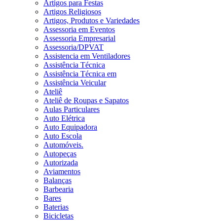
Artigos para Festas
Artigos Religiosos
Artigos, Produtos e Variedades
Assessoria em Eventos
Assessoria Empresarial
Assessoria/DPVAT
Assistencia em Ventiladores
Assistência Técnica
Assistência Técnica em
Assistência Veicular
Ateliê
Ateliê de Roupas e Sapatos
Aulas Particulares
Auto Elétrica
Auto Equipadora
Auto Escola
Automóveis.
Autopeças
Autorizada
Aviamentos
Balanças
Barbearia
Bares
Baterias
Bicicletas