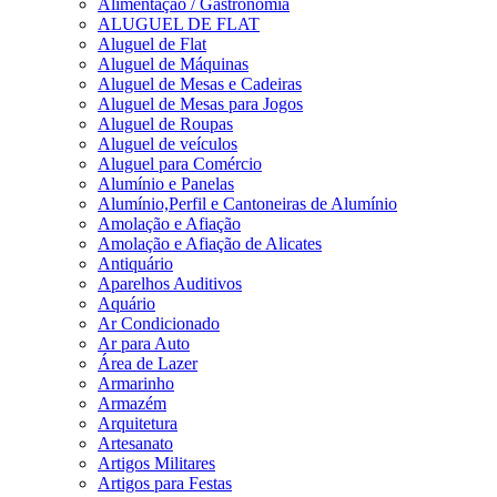
Alimentação / Gastronomia
ALUGUEL DE FLAT
Aluguel de Flat
Aluguel de Máquinas
Aluguel de Mesas e Cadeiras
Aluguel de Mesas para Jogos
Aluguel de Roupas
Aluguel de veículos
Aluguel para Comércio
Alumínio e Panelas
Alumínio,Perfil e Cantoneiras de Alumínio
Amolação e Afiação
Amolação e Afiação de Alicates
Antiquário
Aparelhos Auditivos
Aquário
Ar Condicionado
Ar para Auto
Área de Lazer
Armarinho
Armazém
Arquitetura
Artesanato
Artigos Militares
Artigos para Festas