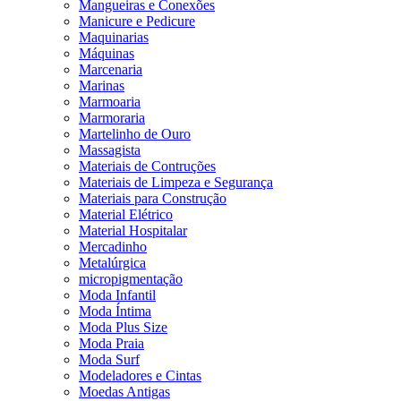
Mangueiras e Conexões
Manicure e Pedicure
Maquinarias
Máquinas
Marcenaria
Marinas
Marmoaria
Marmoraria
Martelinho de Ouro
Massagista
Materiais de Contruções
Materiais de Limpeza e Segurança
Materiais para Construção
Material Elétrico
Material Hospitalar
Mercadinho
Metalúrgica
micropigmentação
Moda Infantil
Moda Íntima
Moda Plus Size
Moda Praia
Moda Surf
Modeladores e Cintas
Moedas Antigas