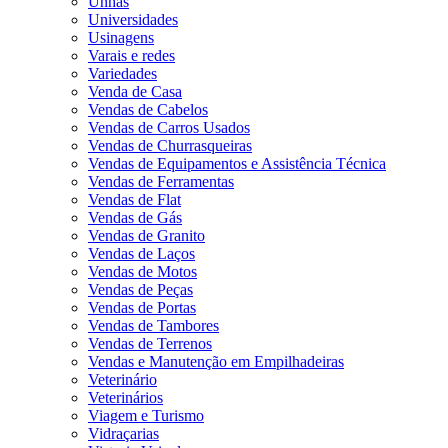
Unhas
Universidades
Usinagens
Varais e redes
Variedades
Venda de Casa
Vendas de Cabelos
Vendas de Carros Usados
Vendas de Churrasqueiras
Vendas de Equipamentos e Assistência Técnica
Vendas de Ferramentas
Vendas de Flat
Vendas de Gás
Vendas de Granito
Vendas de Laços
Vendas de Motos
Vendas de Peças
Vendas de Portas
Vendas de Tambores
Vendas de Terrenos
Vendas e Manutenção em Empilhadeiras
Veterinário
Veterinários
Viagem e Turismo
Vidraçarias