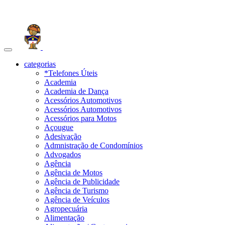
Toggle
navigation
categorias
*Telefones Úteis
Academia
Academia de Dança
Acessórios Automotivos
Acessórios Automotivos
Acessórios para Motos
Açougue
Adesivação
Admnistração de Condomínios
Advogados
Agência
Agência de Motos
Agência de Publicidade
Agência de Turismo
Agência de Veículos
Agropecuária
Alimentação