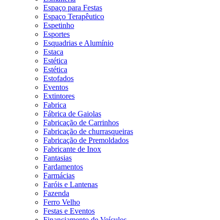
Espaço para Festas
Espaço Terapêutico
Espetinho
Esportes
Esquadrias e Alumínio
Estaca
Estética
Estética
Estofados
Eventos
Extintores
Fabrica
Fábrica de Gaiolas
Fabricação de Carrinhos
Fabricação de churrasqueiras
Fabricação de Premoldados
Fabricante de Inox
Fantasias
Fardamentos
Farmácias
Faróis e Lantenas
Fazenda
Ferro Velho
Festas e Eventos
Financiamento de Veículos