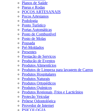
Planos de Saúde
Pneus e Rodas
POÇOS ARTESANAIS
Poços Artesianos
Podologia
Ponto Turístico
Portas Automáticas
Posto de Combustível
Posto de Molas
Pousada
Pré-Moldados
Presentes
Prestação de Serviços
Produção de Eventos
Produtos Alimentícios
Produtos de Limpeza para lavagem de Carros
Produtos Hospitalares
Produtos Naturais
Produtos Ortopédicos
Produtos Químicos
Produtos Regionais ,Frios e Lacticínios
Proteção Veicular
Prótese Odontológica
Provedor de Internet
PSICOLOGIA