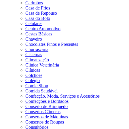
Carimbos
Casa de Frios
Casa de Repouso
Casa do Bolo
Celulares
Centro Automotivo
Cestas Básicas
Chaveiro
Chocolates Finos e Presentes
Churrascaria
Cisternas
Climatização
Clinica Veterinária
Clínicas
Colchões
Colégio
Comic Shop
Comida Saudável
Confecção, Moda, Serviços e Acessórios
Confecções e Bordados
Conserto de Brinquedo
Consertos Câmeras
Consertos de Máquinas
Consertos de Roupas
Consultórios