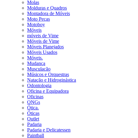
Molas
Molduras e Quadros
Montadora de Móveis
Moto Peças
Motoboy
Móveis
móveis de Vime
Móveis de Vime
Móveis Planejados
Móveis Usados
Móveis.
Mudança
Musculação
Músicos e Orquestras
Natação e Hidroginástica
Odontologia
Oficina e Equipadora
Oficinas
ONGs
Ótica.
Óticas
Outlet
Padaria
Padaria e Delicatessen
Paintball