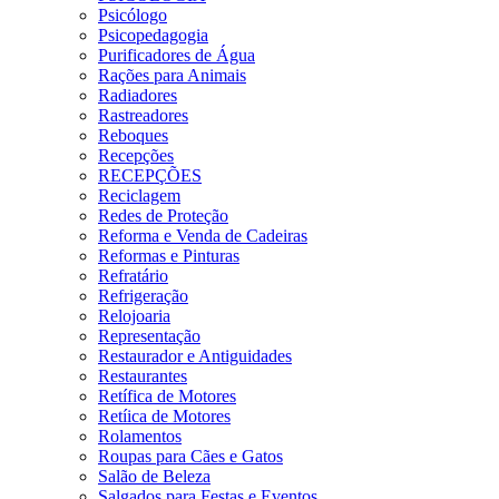
Psicólogo
Psicopedagogia
Purificadores de Água
Rações para Animais
Radiadores
Rastreadores
Reboques
Recepções
RECEPÇÕES
Reciclagem
Redes de Proteção
Reforma e Venda de Cadeiras
Reformas e Pinturas
Refratário
Refrigeração
Relojoaria
Representação
Restaurador e Antiguidades
Restaurantes
Retífica de Motores
Retíica de Motores
Rolamentos
Roupas para Cães e Gatos
Salão de Beleza
Salgados para Festas e Eventos