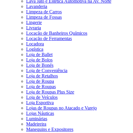
Lava Jato e Estética Automotiva na Av. Norte
Lavanderia
Limpeza de Carros
Limpeza de Fossas
Lingerie
Livraria
Locação de Banheiros Químicos
Locação de Ferramentas
Locadora
Logística
Loja de Ballet
Loja de Bolos
Loja de Bonés
Loja de Conveniência
Loja de Retalhos
Loja de Roupa
Loja de Roupas
Loja de Roupas Plus Size
Loja de Veículos
Loja Esportiva
Lojas de Roupas no Atacado e Varejo
Lojas Náuticas
Luminárias
Madeireira
Manequins e Expositores