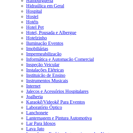
Hamburgueria
Hidraúlica em Geral
Hospital
Hostel
Hotéis
Hotel Pet
Hotel, Pousada e Albergue
Hotelzinho
Iluminação Eventos
Imobiliárias
Impermeabilização
Informática e Automação Comercial
Inspeção Veicular
Instalações Elétricas
Instituição de Ensino
Instrumentos Musicais
Internet
Jalecos e Acessórios Hospitalares
Joalheria
Karaokê/Videokê Para Eventos
Laboratório Óptico
Lanchonete
Lanternagem e Pintura Automotiva
Lar Para Idosos
Lava Jato