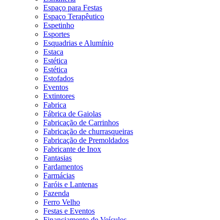
Espaço para Festas
Espaço Terapêutico
Espetinho
Esportes
Esquadrias e Alumínio
Estaca
Estética
Estética
Estofados
Eventos
Extintores
Fabrica
Fábrica de Gaiolas
Fabricação de Carrinhos
Fabricação de churrasqueiras
Fabricação de Premoldados
Fabricante de Inox
Fantasias
Fardamentos
Farmácias
Faróis e Lantenas
Fazenda
Ferro Velho
Festas e Eventos
Financiamento de Veículos