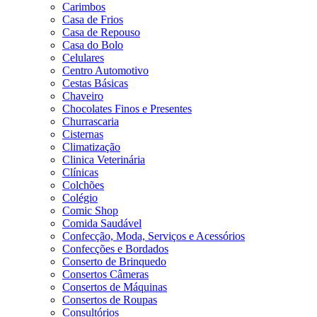
Carimbos
Casa de Frios
Casa de Repouso
Casa do Bolo
Celulares
Centro Automotivo
Cestas Básicas
Chaveiro
Chocolates Finos e Presentes
Churrascaria
Cisternas
Climatização
Clinica Veterinária
Clínicas
Colchões
Colégio
Comic Shop
Comida Saudável
Confecção, Moda, Serviços e Acessórios
Confecções e Bordados
Conserto de Brinquedo
Consertos Câmeras
Consertos de Máquinas
Consertos de Roupas
Consultórios