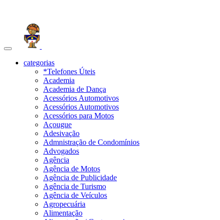
Toggle
navigation
categorias
*Telefones Úteis
Academia
Academia de Dança
Acessórios Automotivos
Acessórios Automotivos
Acessórios para Motos
Açougue
Adesivação
Admnistração de Condomínios
Advogados
Agência
Agência de Motos
Agência de Publicidade
Agência de Turismo
Agência de Veículos
Agropecuária
Alimentação