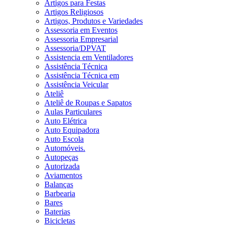
Artigos para Festas
Artigos Religiosos
Artigos, Produtos e Variedades
Assessoria em Eventos
Assessoria Empresarial
Assessoria/DPVAT
Assistencia em Ventiladores
Assistência Técnica
Assistência Técnica em
Assistência Veicular
Ateliê
Ateliê de Roupas e Sapatos
Aulas Particulares
Auto Elétrica
Auto Equipadora
Auto Escola
Automóveis.
Autopeças
Autorizada
Aviamentos
Balanças
Barbearia
Bares
Baterias
Bicicletas