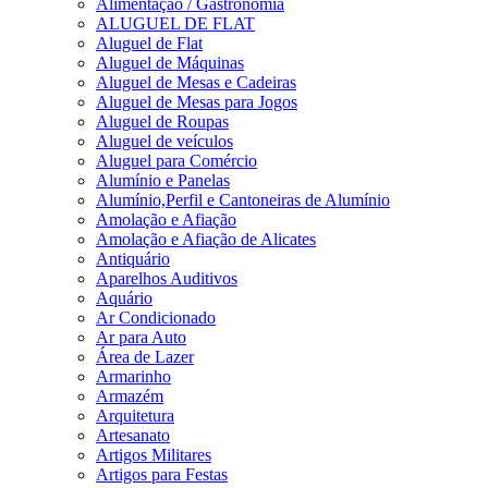
Alimentação / Gastronomia
ALUGUEL DE FLAT
Aluguel de Flat
Aluguel de Máquinas
Aluguel de Mesas e Cadeiras
Aluguel de Mesas para Jogos
Aluguel de Roupas
Aluguel de veículos
Aluguel para Comércio
Alumínio e Panelas
Alumínio,Perfil e Cantoneiras de Alumínio
Amolação e Afiação
Amolação e Afiação de Alicates
Antiquário
Aparelhos Auditivos
Aquário
Ar Condicionado
Ar para Auto
Área de Lazer
Armarinho
Armazém
Arquitetura
Artesanato
Artigos Militares
Artigos para Festas