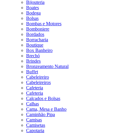
Bijouteria
Boates
Bodega
Bolsas
Bombas e Motores
Bomboniere
Bordados
Borracharia
Boutique
Box Banheiro
Brechó
Brindes
Bronzeamento Natural
Buffet
Cabeleireiro
Cabeleireiros
Cafeteria
Cafeteria
Calçados e Bolsas
Calhas
Cama, Mesa e Banho
Caminhão Pipa
Camisas
Camisetas
Capotaria