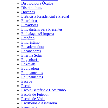
Distribuidora Óculos
Distribuidora.
Docerias
Eletricista Residencial e Predial
Eletrônicos
Elevadores
Embalagens para Presentes
Embalagens/Limpeza
Empório
Empréstimo
Encadernadora
Encanadores
Energia Solar
Engenharia
Enxovais
Equipadora
Equipamentos
Equipamentos
Escape
Escola
Escola Berçário e Hotelzinho
Escola de Futebol
Escola de Vólei
Escritórios e Assessoria
Esmalteria