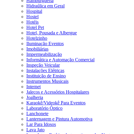
Hamburgueria
Hidraúlica em Geral
Hospital
Hostel
Hotéis
Hotel Pet
Hotel, Pousada e Albergue
Hotelzinho
Iluminação Eventos
Imobiliárias
Impermeabilização
Informática e Automação Comercial
Inspeção Veicular
Instalações Elétricas
Instituição de Ensino
Instrumentos Musicais
Internet
Jalecos e Acessórios Hospitalares
Joalheria
Karaokê/Videokê Para Eventos
Laboratório Óptico
Lanchonete
Lanternagem e Pintura Automotiva
Lar Para Idosos
Lava Jato