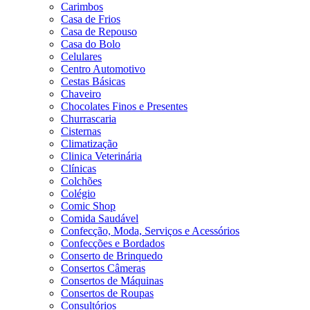
Carimbos
Casa de Frios
Casa de Repouso
Casa do Bolo
Celulares
Centro Automotivo
Cestas Básicas
Chaveiro
Chocolates Finos e Presentes
Churrascaria
Cisternas
Climatização
Clinica Veterinária
Clínicas
Colchões
Colégio
Comic Shop
Comida Saudável
Confecção, Moda, Serviços e Acessórios
Confecções e Bordados
Conserto de Brinquedo
Consertos Câmeras
Consertos de Máquinas
Consertos de Roupas
Consultórios