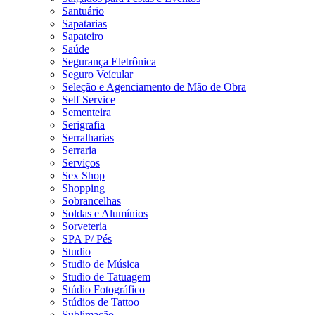
Santuário
Sapatarias
Sapateiro
Saúde
Segurança Eletrônica
Seguro Veícular
Seleção e Agenciamento de Mão de Obra
Self Service
Sementeira
Serigrafia
Serralharias
Serraria
Serviços
Sex Shop
Shopping
Sobrancelhas
Soldas e Alumínios
Sorveteria
SPA P/ Pés
Studio
Studio de Música
Studio de Tatuagem
Stúdio Fotográfico
Stúdios de Tattoo
Sublimação