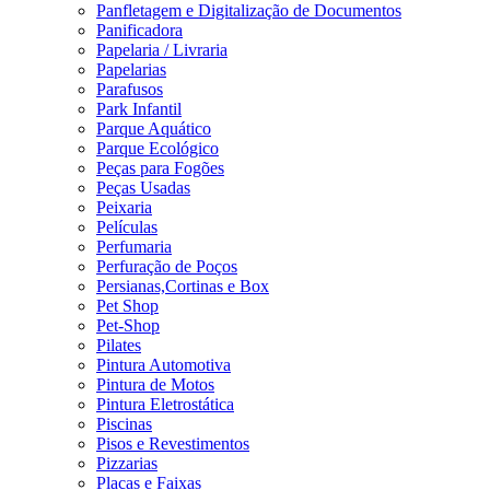
Panfletagem e Digitalização de Documentos
Panificadora
Papelaria / Livraria
Papelarias
Parafusos
Park Infantil
Parque Aquático
Parque Ecológico
Peças para Fogões
Peças Usadas
Peixaria
Películas
Perfumaria
Perfuração de Poços
Persianas,Cortinas e Box
Pet Shop
Pet-Shop
Pilates
Pintura Automotiva
Pintura de Motos
Pintura Eletrostática
Piscinas
Pisos e Revestimentos
Pizzarias
Placas e Faixas