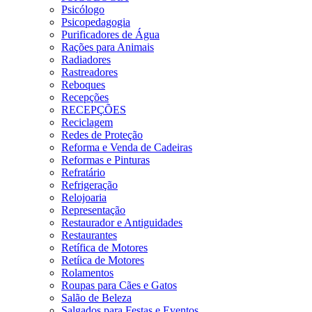
Psicólogo
Psicopedagogia
Purificadores de Água
Rações para Animais
Radiadores
Rastreadores
Reboques
Recepções
RECEPÇÕES
Reciclagem
Redes de Proteção
Reforma e Venda de Cadeiras
Reformas e Pinturas
Refratário
Refrigeração
Relojoaria
Representação
Restaurador e Antiguidades
Restaurantes
Retífica de Motores
Retíica de Motores
Rolamentos
Roupas para Cães e Gatos
Salão de Beleza
Salgados para Festas e Eventos