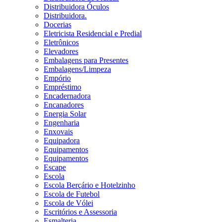
Distribuidora Óculos
Distribuidora.
Docerias
Eletricista Residencial e Predial
Eletrônicos
Elevadores
Embalagens para Presentes
Embalagens/Limpeza
Empório
Empréstimo
Encadernadora
Encanadores
Energia Solar
Engenharia
Enxovais
Equipadora
Equipamentos
Equipamentos
Escape
Escola
Escola Berçário e Hotelzinho
Escola de Futebol
Escola de Vólei
Escritórios e Assessoria
Esmalteria