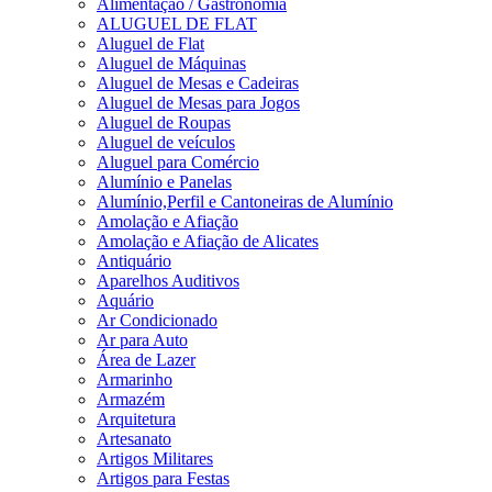
Alimentação / Gastronomia
ALUGUEL DE FLAT
Aluguel de Flat
Aluguel de Máquinas
Aluguel de Mesas e Cadeiras
Aluguel de Mesas para Jogos
Aluguel de Roupas
Aluguel de veículos
Aluguel para Comércio
Alumínio e Panelas
Alumínio,Perfil e Cantoneiras de Alumínio
Amolação e Afiação
Amolação e Afiação de Alicates
Antiquário
Aparelhos Auditivos
Aquário
Ar Condicionado
Ar para Auto
Área de Lazer
Armarinho
Armazém
Arquitetura
Artesanato
Artigos Militares
Artigos para Festas