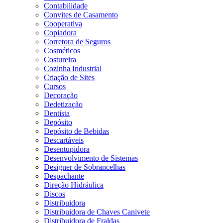
Contabilidade
Convites de Casamento
Cooperativa
Copiadora
Corretora de Seguros
Cosméticos
Costureira
Cozinha Industrial
Criação de Sites
Cursos
Decoração
Dedetização
Dentista
Depósito
Depósito de Bebidas
Descartáveis
Desentupidora
Desenvolvimento de Sistemas
Designer de Sobrancelhas
Despachante
Direção Hidráulica
Discos
Distribuidora
Distribuidora de Chaves Canivete
Distribuidora de Fraldas