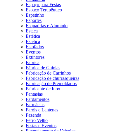
Espaço para Festas
Espaço Terapêutico
Espetinho
Esportes
Esquadrias e Alumínio
Estaca
Estética
Estética
Estofados
Eventos
Extintores
Fabrica
Fábrica de Gaiolas
Fabricação de Carrinhos
Fabricação de churrasqueiras
Fabricação de Premoldados
Fabricante de Inox
Fantasias
Fardamentos
Farmácias
Faróis e Lantenas
Fazenda
Ferro Velho
Festas e Eventos
Financiamento de Veículos