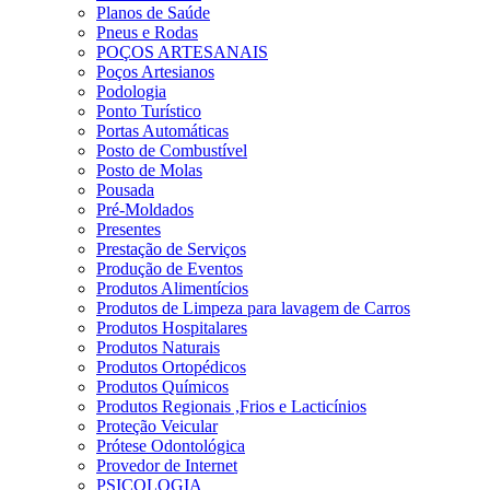
Planos de Saúde
Pneus e Rodas
POÇOS ARTESANAIS
Poços Artesianos
Podologia
Ponto Turístico
Portas Automáticas
Posto de Combustível
Posto de Molas
Pousada
Pré-Moldados
Presentes
Prestação de Serviços
Produção de Eventos
Produtos Alimentícios
Produtos de Limpeza para lavagem de Carros
Produtos Hospitalares
Produtos Naturais
Produtos Ortopédicos
Produtos Químicos
Produtos Regionais ,Frios e Lacticínios
Proteção Veicular
Prótese Odontológica
Provedor de Internet
PSICOLOGIA