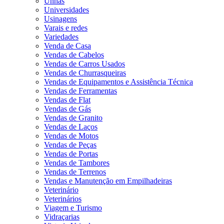
Unhas
Universidades
Usinagens
Varais e redes
Variedades
Venda de Casa
Vendas de Cabelos
Vendas de Carros Usados
Vendas de Churrasqueiras
Vendas de Equipamentos e Assistência Técnica
Vendas de Ferramentas
Vendas de Flat
Vendas de Gás
Vendas de Granito
Vendas de Laços
Vendas de Motos
Vendas de Peças
Vendas de Portas
Vendas de Tambores
Vendas de Terrenos
Vendas e Manutenção em Empilhadeiras
Veterinário
Veterinários
Viagem e Turismo
Vidraçarias