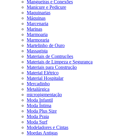
Mangueiras e Conexões
Manicure e Pedicure
Maquinarias
Máquinas
Marcenaria
Marinas
Marmoaria
Marmoraria
Martelinho de Ouro
Massagista
Materiais de Contruções
Materiais de Limpeza e Segurança
Materiais para Construção
Material Elétrico
Material Hospitalar
Mercadinho
Metalúrgica
micropigmentação
Moda Infantil
Moda Íntima
Moda Plus Size
Moda Praia
Moda Surf
Modeladores e Cintas
Moedas Antigas