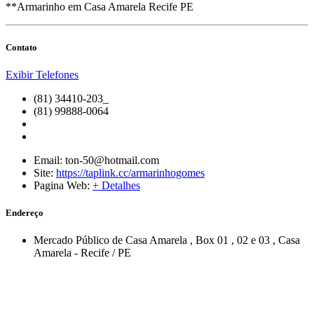
**Armarinho em Casa Amarela Recife PE
Contato
Exibir Telefones
(81) 34410-203_
(81) 99888-0064
Email:
ton-50@hotmail.com
Site:
https://taplink.cc/armarinhogomes
Pagina Web:
+ Detalhes
Endereço
Mercado Público de Casa Amarela
, Box 01 , 02 e 03
,
Casa
Amarela
-
Recife
/
PE