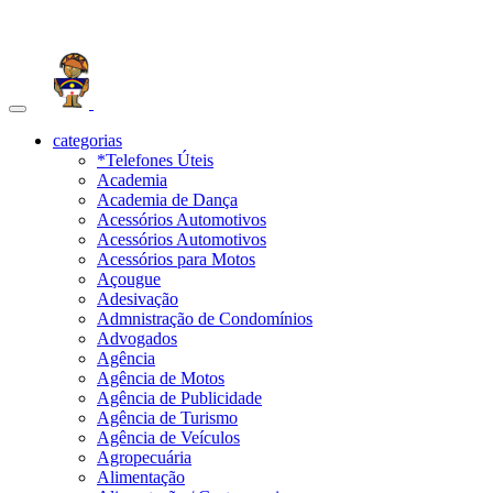
Toggle
navigation
categorias
*Telefones Úteis
Academia
Academia de Dança
Acessórios Automotivos
Acessórios Automotivos
Acessórios para Motos
Açougue
Adesivação
Admnistração de Condomínios
Advogados
Agência
Agência de Motos
Agência de Publicidade
Agência de Turismo
Agência de Veículos
Agropecuária
Alimentação