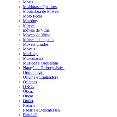
Molas
Molduras e Quadros
Montadora de Móveis
Moto Peças
Motoboy
Móveis
móveis de Vime
Móveis de Vime
Móveis Planejados
Móveis Usados
Móveis.
Mudança
Musculação
Músicos e Orquestras
Natação e Hidroginástica
Odontologia
Oficina e Equipadora
Oficinas
ONGs
Ótica.
Óticas
Outlet
Padaria
Padaria e Delicatessen
Paintball