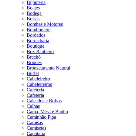
Bijouteria
Boates
Bodega
Bolsas
Bombas e Motores
Bomboniere
Bordados
Borracharia
Boutique
Box Banheiro
Brechó
Brindes
Bronzeamento Natural
Buffet
Cabeleireiro
Cabeleireiros
Cafeteria
Cafeteria
Calçados e Bolsas
Calhas
Cama, Mesa e Banho
Caminhão Pipa
Camisas
Camisetas
Capotaria