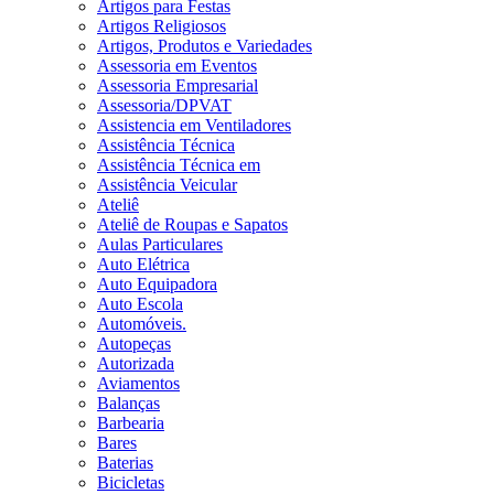
Artigos para Festas
Artigos Religiosos
Artigos, Produtos e Variedades
Assessoria em Eventos
Assessoria Empresarial
Assessoria/DPVAT
Assistencia em Ventiladores
Assistência Técnica
Assistência Técnica em
Assistência Veicular
Ateliê
Ateliê de Roupas e Sapatos
Aulas Particulares
Auto Elétrica
Auto Equipadora
Auto Escola
Automóveis.
Autopeças
Autorizada
Aviamentos
Balanças
Barbearia
Bares
Baterias
Bicicletas