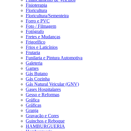
Fisioterapia
Floricultura
Floricultura/Sementeira
Forro e PVC
Foto / Filmagem
Fotógrafo
Fretes e Mudanças
Frigorífico
Frios e Laticínios
Frutaria
Funilaria e Pintura Automotiva
Galeteria
Games
Gás Butano
Gás Cozinha
Gás Natural Veicular (GNV)
Gases Hospitalares
Gesso e Reformas
Gráfica
Gráficas
Granja
Gravação e Cores
Guinchos e Reboque
HAMBURGUERIA