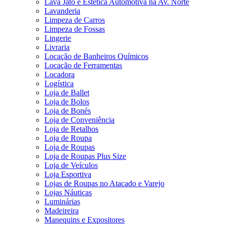
Lava Jato e Estética Automotiva na Av. Norte
Lavanderia
Limpeza de Carros
Limpeza de Fossas
Lingerie
Livraria
Locação de Banheiros Químicos
Locação de Ferramentas
Locadora
Logística
Loja de Ballet
Loja de Bolos
Loja de Bonés
Loja de Conveniência
Loja de Retalhos
Loja de Roupa
Loja de Roupas
Loja de Roupas Plus Size
Loja de Veículos
Loja Esportiva
Lojas de Roupas no Atacado e Varejo
Lojas Náuticas
Luminárias
Madeireira
Manequins e Expositores