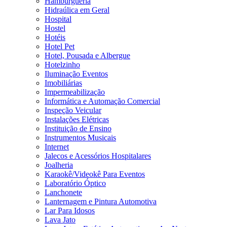
Hamburgueria
Hidraúlica em Geral
Hospital
Hostel
Hotéis
Hotel Pet
Hotel, Pousada e Albergue
Hotelzinho
Iluminação Eventos
Imobiliárias
Impermeabilização
Informática e Automação Comercial
Inspeção Veicular
Instalações Elétricas
Instituição de Ensino
Instrumentos Musicais
Internet
Jalecos e Acessórios Hospitalares
Joalheria
Karaokê/Videokê Para Eventos
Laboratório Óptico
Lanchonete
Lanternagem e Pintura Automotiva
Lar Para Idosos
Lava Jato