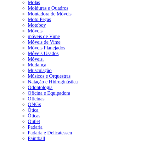
Molas
Molduras e Quadros
Montadora de Móveis
Moto Peças
Motoboy
Móveis
móveis de Vime
Móveis de Vime
Móveis Planejados
Móveis Usados
Móveis.
Mudança
Musculação
Músicos e Orquestras
Natação e Hidroginástica
Odontologia
Oficina e Equipadora
Oficinas
ONGs
Ótica.
Óticas
Outlet
Padaria
Padaria e Delicatessen
Paintball