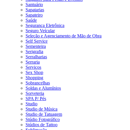
Santuário
Sapatarias
Sapateiro
Saúde
Segurança Eletrônica
Seguro Veícular
Seleção e Agenciamento de Mão de Obra
Self Service
Sementeira
Serigrafia
Serralharias
Serraria
Serviços
Sex Shop
Shopping
Sobrancelhas
Soldas e Alumínios
Sorveteria
SPA P/ Pés
Studio
Studio de Música
Studio de Tatuagem
Stúdio Fotográfico
Stúdios de Tattoo
Sublimação