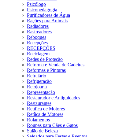
Psicólogo
Psicopedagogia
Purificadores de Água
Rações para Animais
Radiadores
Rastreadores
Reboques
Recepções
RECEPÇÕES
Reciclagem
Redes de Proteção
Reforma e Venda de Cadeiras
Reformas e Pinturas
Refratário
Refrigeração
Relojoaria
Representação
Restaurador e Antiguidades
Restaurantes
Retífica de Motores
Retíica de Motores
Rolamentos
Roupas para Cães e Gatos
Salão de Beleza
Salgados para Festas e Eventos