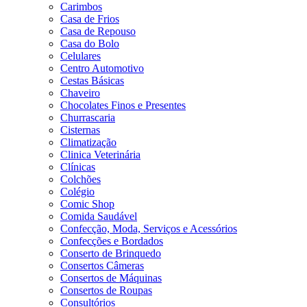
Carimbos
Casa de Frios
Casa de Repouso
Casa do Bolo
Celulares
Centro Automotivo
Cestas Básicas
Chaveiro
Chocolates Finos e Presentes
Churrascaria
Cisternas
Climatização
Clinica Veterinária
Clínicas
Colchões
Colégio
Comic Shop
Comida Saudável
Confecção, Moda, Serviços e Acessórios
Confecções e Bordados
Conserto de Brinquedo
Consertos Câmeras
Consertos de Máquinas
Consertos de Roupas
Consultórios