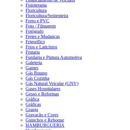
Fisioterapia
Floricultura
Floricultura/Sementeira
Forro e PVC
Foto / Filmagem
Fotógrafo
Fretes e Mudanças
Frigorífico
Frios e Laticínios
Frutaria
Funilaria e Pintura Automotiva
Galeteria
Games
Gás Butano
Gás Cozinha
Gás Natural Veicular (GNV)
Gases Hospitalares
Gesso e Reformas
Gráfica
Gráficas
Granja
Gravação e Cores
Guinchos e Reboque
HAMBURGUERIA