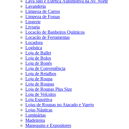
Lava Jato e Estética Automotiva na Av. Norte
Lavanderia
Limpeza de Carros
Limpeza de Fossas
Lingerie
Livraria
Locação de Banheiros Químicos
Locação de Ferramentas
Locadora
Logística
Loja de Ballet
Loja de Bolos
Loja de Bonés
Loja de Conveniência
Loja de Retalhos
Loja de Roupa
Loja de Roupas
Loja de Roupas Plus Size
Loja de Veículos
Loja Esportiva
Lojas de Roupas no Atacado e Varejo
Lojas Náuticas
Luminárias
Madeireira
Manequins e Expositores