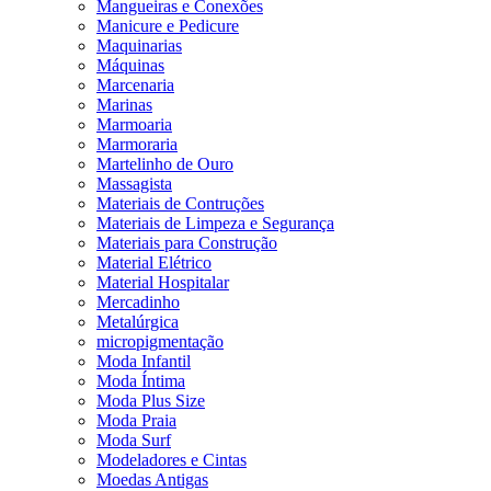
Mangueiras e Conexões
Manicure e Pedicure
Maquinarias
Máquinas
Marcenaria
Marinas
Marmoaria
Marmoraria
Martelinho de Ouro
Massagista
Materiais de Contruções
Materiais de Limpeza e Segurança
Materiais para Construção
Material Elétrico
Material Hospitalar
Mercadinho
Metalúrgica
micropigmentação
Moda Infantil
Moda Íntima
Moda Plus Size
Moda Praia
Moda Surf
Modeladores e Cintas
Moedas Antigas