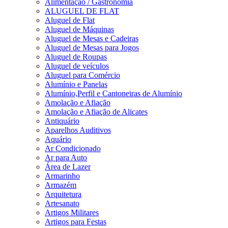
Alimentação / Gastronomia
ALUGUEL DE FLAT
Aluguel de Flat
Aluguel de Máquinas
Aluguel de Mesas e Cadeiras
Aluguel de Mesas para Jogos
Aluguel de Roupas
Aluguel de veículos
Aluguel para Comércio
Alumínio e Panelas
Alumínio,Perfil e Cantoneiras de Alumínio
Amolação e Afiação
Amolação e Afiação de Alicates
Antiquário
Aparelhos Auditivos
Aquário
Ar Condicionado
Ar para Auto
Área de Lazer
Armarinho
Armazém
Arquitetura
Artesanato
Artigos Militares
Artigos para Festas