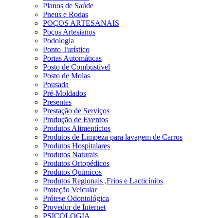
Planos de Saúde
Pneus e Rodas
POÇOS ARTESANAIS
Poços Artesianos
Podologia
Ponto Turístico
Portas Automáticas
Posto de Combustível
Posto de Molas
Pousada
Pré-Moldados
Presentes
Prestação de Serviços
Produção de Eventos
Produtos Alimentícios
Produtos de Limpeza para lavagem de Carros
Produtos Hospitalares
Produtos Naturais
Produtos Ortopédicos
Produtos Químicos
Produtos Regionais ,Frios e Lacticínios
Proteção Veicular
Prótese Odontológica
Provedor de Internet
PSICOLOGIA