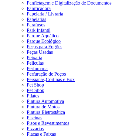
Panfletagem e Digitalização de Documentos
Panificadora
Papelaria / Livraria
Papelarias
Parafusos
Park Infantil
Parque Aquático
Parque Ecológico
Peças para Fogões
Peças Usadas
Peixaria
Películas
Perfumaria
Perfuração de Poços
Persianas,Cortinas e Box
Pet Shop
Pet-Shop
Pilates
Pintura Automotiva
Pintura de Motos
Pintura Eletrostática
Piscinas
Pisos e Revestimentos
Pizzarias
Placas e Faixas