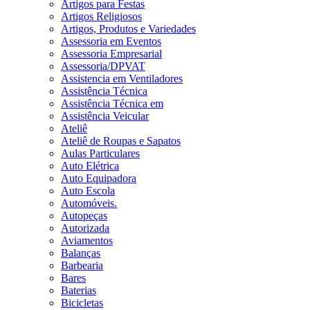
Artigos para Festas
Artigos Religiosos
Artigos, Produtos e Variedades
Assessoria em Eventos
Assessoria Empresarial
Assessoria/DPVAT
Assistencia em Ventiladores
Assistência Técnica
Assistência Técnica em
Assistência Veicular
Ateliê
Ateliê de Roupas e Sapatos
Aulas Particulares
Auto Elétrica
Auto Equipadora
Auto Escola
Automóveis.
Autopeças
Autorizada
Aviamentos
Balanças
Barbearia
Bares
Baterias
Bicicletas