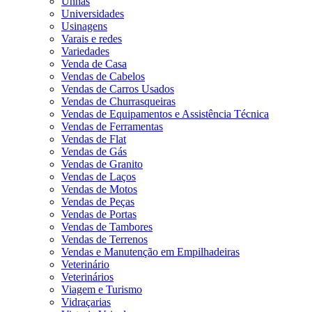
Unhas
Universidades
Usinagens
Varais e redes
Variedades
Venda de Casa
Vendas de Cabelos
Vendas de Carros Usados
Vendas de Churrasqueiras
Vendas de Equipamentos e Assistência Técnica
Vendas de Ferramentas
Vendas de Flat
Vendas de Gás
Vendas de Granito
Vendas de Laços
Vendas de Motos
Vendas de Peças
Vendas de Portas
Vendas de Tambores
Vendas de Terrenos
Vendas e Manutenção em Empilhadeiras
Veterinário
Veterinários
Viagem e Turismo
Vidraçarias