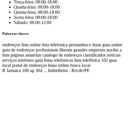
Terça-feira: 08:00-18:00
Quarta-feira: 08:00-18:00
Quinta-feira: 08:00-18:00
Sexta-feira: 08:00-18:00
Sábado: 08:00-12:00
Palavras chaves
endereços
lista online
lista telefonica
pernambuco listas
guia online
guia de endereços
profissionais liberais
grandes empresas
auxilio a
lista
paginas amarelas
catalogo de endereços
classificados
noticias
serviços
telefones
guia
listas telefonicas
lista telefônica
102
guia
local
portal de endereços
listas online
busca local
R Jamaica 100 ap 304 , , Imbiribeira - Recife/PE