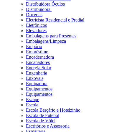
Distribuidora Óculos
Distribuidora.
Docerias
Eletricista Residencial e Predial
Eletrônicos
Elevadores
Embalagens para Presentes
Embalagens/Limpeza
Empório
Empréstimo
Encadernadora
Encanadores
Energia Solar
Engenharia
Enxovais
Equipadora
Equipamentos
Equipamentos
Escape
Escola
Escola Berçário e Hotelzinho
Escola de Futebol
Escola de Vólei
Escritórios e Assessoria
Esmalteria