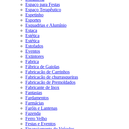
Espaço para Festas
Espaço Terapêutico
Espetinho
Esportes
Esquadrias e Alumínio
Estaca
Estética
Estética
Estofados
Eventos
Extintores
Fabrica
Fábrica de Gaiolas
Fabricação de Carrinhos
Fabricação de churrasqueiras
Fabricação de Premoldados
Fabricante de Inox
Fantasias
Fardamentos
Farmácias
Faróis e Lantenas
Fazenda
Ferro Velho
Festas e Eventos
Financiamento de Veículos