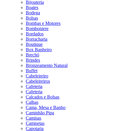
Bijouteria
Boates
Bodega
Bolsas
Bombas e Motores
Bomboniere
Bordados
Borracharia
Boutique
Box Banheiro
Brechó
Brindes
Bronzeamento Natural
Buffet
Cabeleireiro
Cabeleireiros
Cafeteria
Cafeteria
Calçados e Bolsas
Calhas
Cama, Mesa e Banho
Caminhão Pipa
Camisas
Camisetas
Capotaria