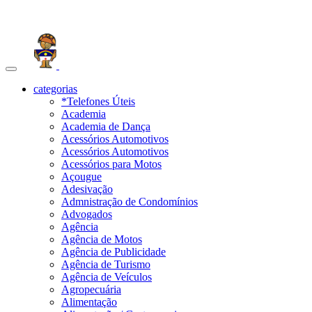
Toggle
navigation
categorias
*Telefones Úteis
Academia
Academia de Dança
Acessórios Automotivos
Acessórios Automotivos
Acessórios para Motos
Açougue
Adesivação
Admnistração de Condomínios
Advogados
Agência
Agência de Motos
Agência de Publicidade
Agência de Turismo
Agência de Veículos
Agropecuária
Alimentação