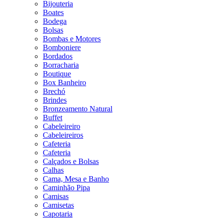
Bijouteria
Boates
Bodega
Bolsas
Bombas e Motores
Bomboniere
Bordados
Borracharia
Boutique
Box Banheiro
Brechó
Brindes
Bronzeamento Natural
Buffet
Cabeleireiro
Cabeleireiros
Cafeteria
Cafeteria
Calçados e Bolsas
Calhas
Cama, Mesa e Banho
Caminhão Pipa
Camisas
Camisetas
Capotaria