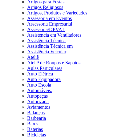
Artigos para Festas
Artigos Religiosos
Artigos, Produtos e Variedades
Assessoria em Eventos
Assessoria Empresarial
Assessoria/DPVAT
Assistencia em Ventiladores
Assistência Técnica
Assistência Técnica em
Assistência Veicular
Ateliê
Ateliê de Roupas e Sapatos
Aulas Particulares
Auto Elétrica
Auto Equipadora
Auto Escola
Automóveis.
Autopeças
Autorizada
Aviamentos
Balanças
Barbearia
Bares
Baterias
Bicicletas