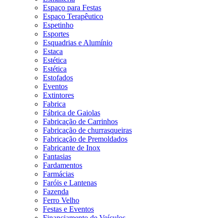
Espaço para Festas
Espaço Terapêutico
Espetinho
Esportes
Esquadrias e Alumínio
Estaca
Estética
Estética
Estofados
Eventos
Extintores
Fabrica
Fábrica de Gaiolas
Fabricação de Carrinhos
Fabricação de churrasqueiras
Fabricação de Premoldados
Fabricante de Inox
Fantasias
Fardamentos
Farmácias
Faróis e Lantenas
Fazenda
Ferro Velho
Festas e Eventos
Financiamento de Veículos