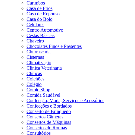
Carimbos
Casa de Frios
Casa de Repouso
Casa do Bolo
Celulares
Centro Automotivo
Cestas Básicas
Chaveiro
Chocolates Finos e Presentes
Churrascaria
Cisternas
Climatização
Clinica Veterinária
Clínicas
Colchões
Colégio
Comic Shop
Comida Saudável
Confecção, Moda, Serviços e Acessórios
Confecções e Bordados
Conserto de Brinquedo
Consertos Câmeras
Consertos de Máquinas
Consertos de Roupas
Consultórios