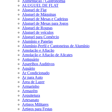
Alimentação / Gastronomia
ALUGUEL DE FLAT
Aluguel de Flat
Aluguel de Máquinas
Aluguel de Mesas e Cadeiras
Aluguel de Mesas para Jogos
Aluguel de Roupas
Aluguel de veículos
Aluguel para Comércio
Alumínio e Panelas
Alumínio,Perfil e Cantoneiras de Alumínio
Amolação e Afiação
Amolação e Afiação de Alicates
Antiquário
Aparelhos Auditivos
Aquário
Ar Condicionado
Ar para Auto
Área de Lazer
Armarinho
Armazém
Arquitetura
Artesanato
Artigos Militares
Artigos para Festas