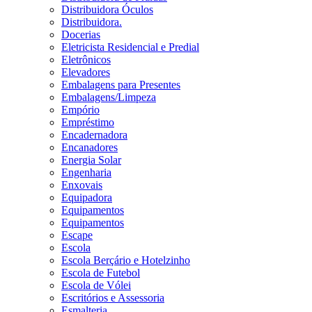
Distribuidora Óculos
Distribuidora.
Docerias
Eletricista Residencial e Predial
Eletrônicos
Elevadores
Embalagens para Presentes
Embalagens/Limpeza
Empório
Empréstimo
Encadernadora
Encanadores
Energia Solar
Engenharia
Enxovais
Equipadora
Equipamentos
Equipamentos
Escape
Escola
Escola Berçário e Hotelzinho
Escola de Futebol
Escola de Vólei
Escritórios e Assessoria
Esmalteria