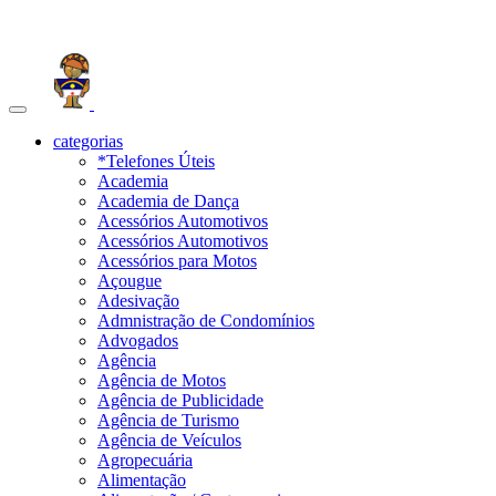
Toggle
navigation
categorias
*Telefones Úteis
Academia
Academia de Dança
Acessórios Automotivos
Acessórios Automotivos
Acessórios para Motos
Açougue
Adesivação
Admnistração de Condomínios
Advogados
Agência
Agência de Motos
Agência de Publicidade
Agência de Turismo
Agência de Veículos
Agropecuária
Alimentação