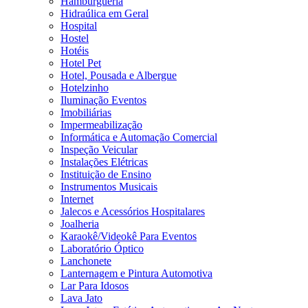
Hamburgueria
Hidraúlica em Geral
Hospital
Hostel
Hotéis
Hotel Pet
Hotel, Pousada e Albergue
Hotelzinho
Iluminação Eventos
Imobiliárias
Impermeabilização
Informática e Automação Comercial
Inspeção Veicular
Instalações Elétricas
Instituição de Ensino
Instrumentos Musicais
Internet
Jalecos e Acessórios Hospitalares
Joalheria
Karaokê/Videokê Para Eventos
Laboratório Óptico
Lanchonete
Lanternagem e Pintura Automotiva
Lar Para Idosos
Lava Jato