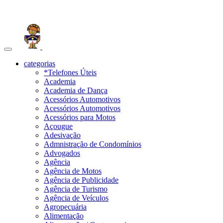
Toggle
navigation
categorias
*Telefones Úteis
Academia
Academia de Dança
Acessórios Automotivos
Acessórios Automotivos
Acessórios para Motos
Açougue
Adesivação
Admnistração de Condomínios
Advogados
Agência
Agência de Motos
Agência de Publicidade
Agência de Turismo
Agência de Veículos
Agropecuária
Alimentação