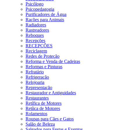
Psicólogo
Psicopedagogia
Purificadores de Água
Rações para Animais
Radiadores
Rastreadores
Reboques
Recepções
RECEPÇÕES
Reciclagem
Redes de Proteção
Reforma e Venda de Cadeiras
Reformas e Pinturas
Refratário
Refrigeração
Relojoaria
Representação
Restaurador e Antiguidades
Restaurantes
Retífica de Motores
Retíica de Motores
Rolamentos
Roupas para Cães e Gatos
Salão de Beleza
Salgados para Festas e Eventos