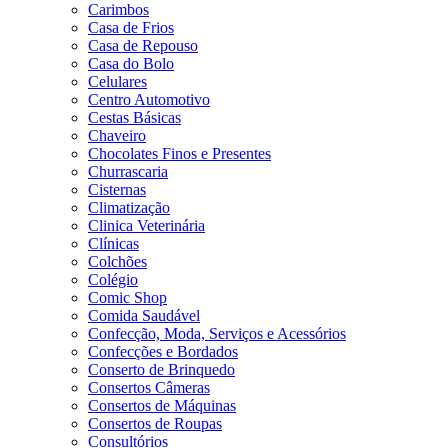
Carimbos
Casa de Frios
Casa de Repouso
Casa do Bolo
Celulares
Centro Automotivo
Cestas Básicas
Chaveiro
Chocolates Finos e Presentes
Churrascaria
Cisternas
Climatização
Clinica Veterinária
Clínicas
Colchões
Colégio
Comic Shop
Comida Saudável
Confecção, Moda, Serviços e Acessórios
Confecções e Bordados
Conserto de Brinquedo
Consertos Câmeras
Consertos de Máquinas
Consertos de Roupas
Consultórios