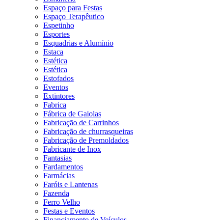
Espaço para Festas
Espaço Terapêutico
Espetinho
Esportes
Esquadrias e Alumínio
Estaca
Estética
Estética
Estofados
Eventos
Extintores
Fabrica
Fábrica de Gaiolas
Fabricação de Carrinhos
Fabricação de churrasqueiras
Fabricação de Premoldados
Fabricante de Inox
Fantasias
Fardamentos
Farmácias
Faróis e Lantenas
Fazenda
Ferro Velho
Festas e Eventos
Financiamento de Veículos