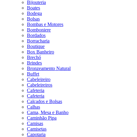
Bijouteria
Boates
Bodega
Bolsas
Bombas e Motores
Bomboniere
Bordados
Borracharia
Boutique
Box Banheiro
Brechó
Brindes
Bronzeamento Natural
Buffet
Cabeleireiro
Cabeleireiros
Cafeteria
Cafeteria
Calçados e Bolsas
Calhas
Cama, Mesa e Banho
Caminhão Pipa
Camisas
Camisetas
Capotaria