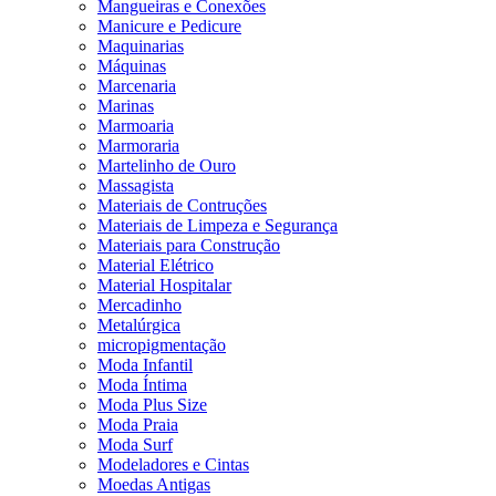
Mangueiras e Conexões
Manicure e Pedicure
Maquinarias
Máquinas
Marcenaria
Marinas
Marmoaria
Marmoraria
Martelinho de Ouro
Massagista
Materiais de Contruções
Materiais de Limpeza e Segurança
Materiais para Construção
Material Elétrico
Material Hospitalar
Mercadinho
Metalúrgica
micropigmentação
Moda Infantil
Moda Íntima
Moda Plus Size
Moda Praia
Moda Surf
Modeladores e Cintas
Moedas Antigas