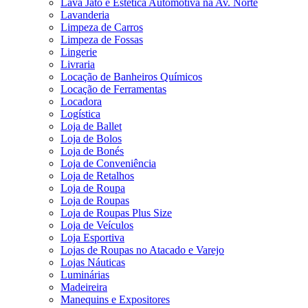
Lava Jato e Estética Automotiva na Av. Norte
Lavanderia
Limpeza de Carros
Limpeza de Fossas
Lingerie
Livraria
Locação de Banheiros Químicos
Locação de Ferramentas
Locadora
Logística
Loja de Ballet
Loja de Bolos
Loja de Bonés
Loja de Conveniência
Loja de Retalhos
Loja de Roupa
Loja de Roupas
Loja de Roupas Plus Size
Loja de Veículos
Loja Esportiva
Lojas de Roupas no Atacado e Varejo
Lojas Náuticas
Luminárias
Madeireira
Manequins e Expositores