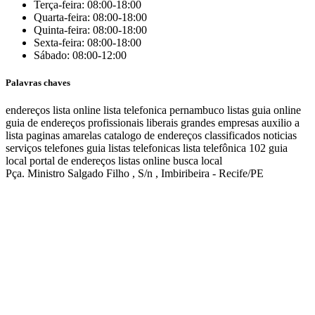
Terça-feira: 08:00-18:00
Quarta-feira: 08:00-18:00
Quinta-feira: 08:00-18:00
Sexta-feira: 08:00-18:00
Sábado: 08:00-12:00
Palavras chaves
endereços
lista online
lista telefonica
pernambuco listas
guia online
guia de endereços
profissionais liberais
grandes empresas
auxilio a
lista
paginas amarelas
catalogo de endereços
classificados
noticias
serviços
telefones
guia
listas telefonicas
lista telefônica
102
guia
local
portal de endereços
listas online
busca local
Pça. Ministro Salgado Filho , S/n , Imbiribeira - Recife/PE