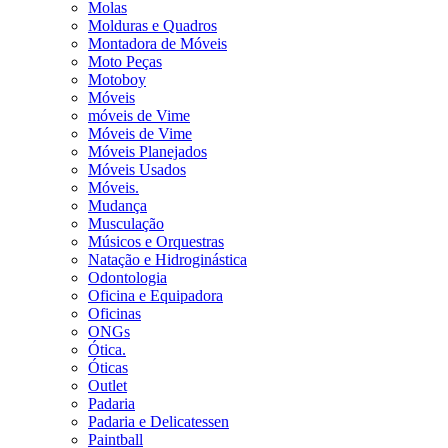
Molas
Molduras e Quadros
Montadora de Móveis
Moto Peças
Motoboy
Móveis
móveis de Vime
Móveis de Vime
Móveis Planejados
Móveis Usados
Móveis.
Mudança
Musculação
Músicos e Orquestras
Natação e Hidroginástica
Odontologia
Oficina e Equipadora
Oficinas
ONGs
Ótica.
Óticas
Outlet
Padaria
Padaria e Delicatessen
Paintball