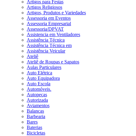
Artigos para Festas
Artigos Religiosos
Artigos, Produtos e Variedades
Assessoria em Eventos
Assessoria Empresarial
Assessoria/DPVAT
Assistencia em Ventiladores
Assistência Técnica
Assistência Técnica em
Assistência Veicular
Ateliê
Ateliê de Roupas e Sapatos
Aulas Particulares
Auto Elétrica
Auto Equipadora
Auto Escola
Automóveis.
Autopeças
Autorizada
Aviamentos
Balanças
Barbearia
Bares
Baterias
Bicicletas