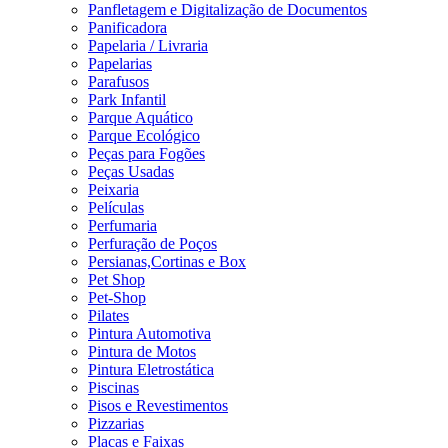
Panfletagem e Digitalização de Documentos
Panificadora
Papelaria / Livraria
Papelarias
Parafusos
Park Infantil
Parque Aquático
Parque Ecológico
Peças para Fogões
Peças Usadas
Peixaria
Películas
Perfumaria
Perfuração de Poços
Persianas,Cortinas e Box
Pet Shop
Pet-Shop
Pilates
Pintura Automotiva
Pintura de Motos
Pintura Eletrostática
Piscinas
Pisos e Revestimentos
Pizzarias
Placas e Faixas