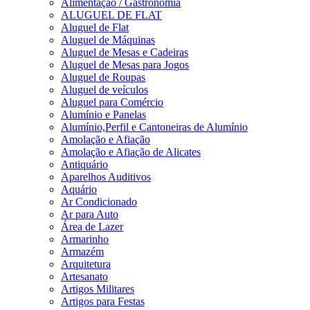
Alimentação / Gastronomia
ALUGUEL DE FLAT
Aluguel de Flat
Aluguel de Máquinas
Aluguel de Mesas e Cadeiras
Aluguel de Mesas para Jogos
Aluguel de Roupas
Aluguel de veículos
Aluguel para Comércio
Alumínio e Panelas
Alumínio,Perfil e Cantoneiras de Alumínio
Amolação e Afiação
Amolação e Afiação de Alicates
Antiquário
Aparelhos Auditivos
Aquário
Ar Condicionado
Ar para Auto
Área de Lazer
Armarinho
Armazém
Arquitetura
Artesanato
Artigos Militares
Artigos para Festas