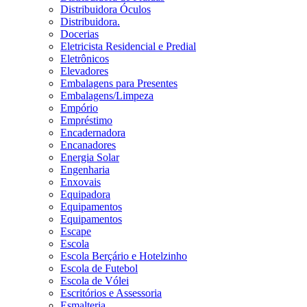
Distribuidora Óculos
Distribuidora.
Docerias
Eletricista Residencial e Predial
Eletrônicos
Elevadores
Embalagens para Presentes
Embalagens/Limpeza
Empório
Empréstimo
Encadernadora
Encanadores
Energia Solar
Engenharia
Enxovais
Equipadora
Equipamentos
Equipamentos
Escape
Escola
Escola Berçário e Hotelzinho
Escola de Futebol
Escola de Vólei
Escritórios e Assessoria
Esmalteria