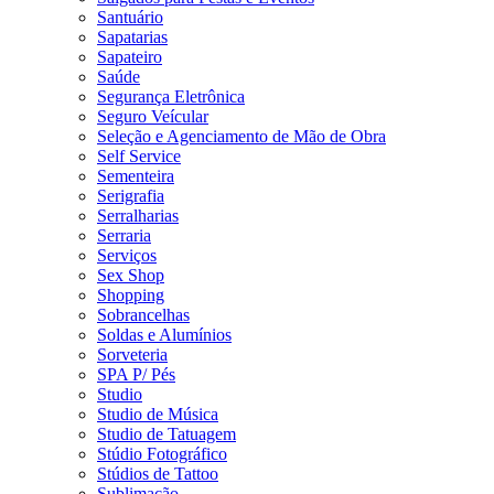
Santuário
Sapatarias
Sapateiro
Saúde
Segurança Eletrônica
Seguro Veícular
Seleção e Agenciamento de Mão de Obra
Self Service
Sementeira
Serigrafia
Serralharias
Serraria
Serviços
Sex Shop
Shopping
Sobrancelhas
Soldas e Alumínios
Sorveteria
SPA P/ Pés
Studio
Studio de Música
Studio de Tatuagem
Stúdio Fotográfico
Stúdios de Tattoo
Sublimação