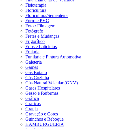
Fisioterapia
Floricultura
Floricultura/Sementeira
Forro e PVC
Foto / Filmagem
Fotógrafo
Fretes e Mudanças
Frigorífico
Frios e Laticínios
Frutaria
Funilaria e Pintura Automotiva
Galeteria
Games
Gás Butano
Gás Cozinha
Gás Natural Veicular (GNV)
Gases Hospitalares
Gesso e Reformas
Gráfica
Gráficas
Granja
Gravação e Cores
Guinchos e Reboque
HAMBURGUERIA