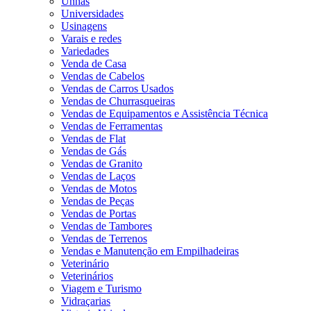
Unhas
Universidades
Usinagens
Varais e redes
Variedades
Venda de Casa
Vendas de Cabelos
Vendas de Carros Usados
Vendas de Churrasqueiras
Vendas de Equipamentos e Assistência Técnica
Vendas de Ferramentas
Vendas de Flat
Vendas de Gás
Vendas de Granito
Vendas de Laços
Vendas de Motos
Vendas de Peças
Vendas de Portas
Vendas de Tambores
Vendas de Terrenos
Vendas e Manutenção em Empilhadeiras
Veterinário
Veterinários
Viagem e Turismo
Vidraçarias