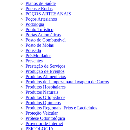
Planos de Saúde
Pneus e Rodas
POÇOS ARTESANAIS
Poços Artesianos
Podologia
Ponto Turístico
Portas Automáticas
Posto de Combustível
Posto de Molas
Pousada
Pré-Moldados
Presentes
Prestação de Serviços
Produção de Eventos
Produtos Alimentícios
Produtos de Limpeza para lavagem de Carros
Produtos Hospitalares
Produtos Naturais
Produtos Ortopédicos
Produtos Químicos
Produtos Regionais ,Frios e Lacticínios
Proteção Veicular
Prótese Odontológica
Provedor de Internet
PSICOLOGIA