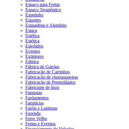
Espaço para Festas
Espaço Terapêutico
Espetinho
Esportes
Esquadrias e Alumínio
Estaca
Estética
Estética
Estofados
Eventos
Extintores
Fabrica
Fábrica de Gaiolas
Fabricação de Carrinhos
Fabricação de churrasqueiras
Fabricação de Premoldados
Fabricante de Inox
Fantasias
Fardamentos
Farmácias
Faróis e Lantenas
Fazenda
Ferro Velho
Festas e Eventos
Financiamento de Veículos