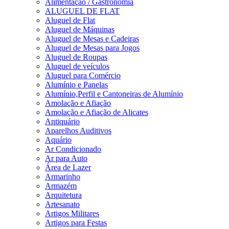
Alimentação / Gastronomia
ALUGUEL DE FLAT
Aluguel de Flat
Aluguel de Máquinas
Aluguel de Mesas e Cadeiras
Aluguel de Mesas para Jogos
Aluguel de Roupas
Aluguel de veículos
Aluguel para Comércio
Alumínio e Panelas
Alumínio,Perfil e Cantoneiras de Alumínio
Amolação e Afiação
Amolação e Afiação de Alicates
Antiquário
Aparelhos Auditivos
Aquário
Ar Condicionado
Ar para Auto
Área de Lazer
Armarinho
Armazém
Arquitetura
Artesanato
Artigos Militares
Artigos para Festas