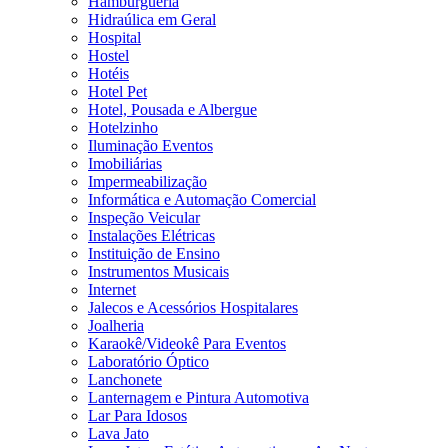
Hamburgueria
Hidraúlica em Geral
Hospital
Hostel
Hotéis
Hotel Pet
Hotel, Pousada e Albergue
Hotelzinho
Iluminação Eventos
Imobiliárias
Impermeabilização
Informática e Automação Comercial
Inspeção Veicular
Instalações Elétricas
Instituição de Ensino
Instrumentos Musicais
Internet
Jalecos e Acessórios Hospitalares
Joalheria
Karaokê/Videokê Para Eventos
Laboratório Óptico
Lanchonete
Lanternagem e Pintura Automotiva
Lar Para Idosos
Lava Jato