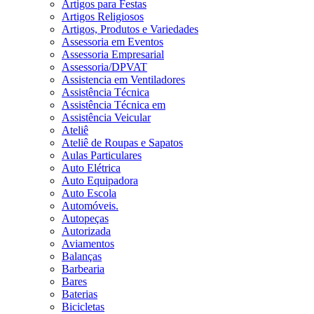
Artigos para Festas
Artigos Religiosos
Artigos, Produtos e Variedades
Assessoria em Eventos
Assessoria Empresarial
Assessoria/DPVAT
Assistencia em Ventiladores
Assistência Técnica
Assistência Técnica em
Assistência Veicular
Ateliê
Ateliê de Roupas e Sapatos
Aulas Particulares
Auto Elétrica
Auto Equipadora
Auto Escola
Automóveis.
Autopeças
Autorizada
Aviamentos
Balanças
Barbearia
Bares
Baterias
Bicicletas