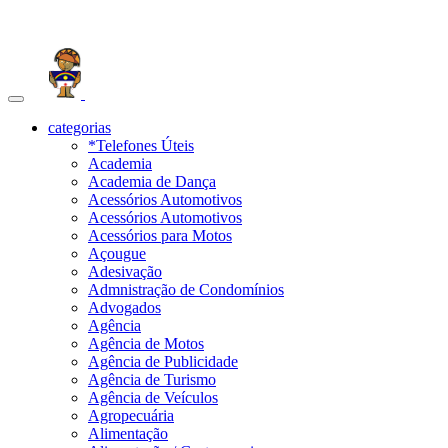
Toggle
navigation
categorias
*Telefones Úteis
Academia
Academia de Dança
Acessórios Automotivos
Acessórios Automotivos
Acessórios para Motos
Açougue
Adesivação
Admnistração de Condomínios
Advogados
Agência
Agência de Motos
Agência de Publicidade
Agência de Turismo
Agência de Veículos
Agropecuária
Alimentação