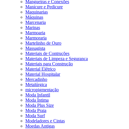
Mangueiras e Conexões
Manicure e Pedicure
Maquinarias
Máquinas
Marcenaria
Marinas
Marmoaria
Marmoraria
Martelinho de Ouro
Massagista
Materiais de Contruções
Materiais de Limpeza e Segurança
Materiais para Construção
Material Elétrico
Material Hospitalar
Mercadinho
Metalúrgica
micropigmentação
Moda Infantil
Moda Íntima
Moda Plus Size
Moda Praia
Moda Surf
Modeladores e Cintas
Moedas Antigas