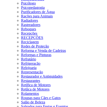
Psicólogo
Psicopedagogia
Purificadores de Água
Rações para Animais
Radiadores
Rastreadores
Reboques
Recepções
RECEPÇÕES
Reciclagem
Redes de Proteção
Reforma e Venda de Cadeiras
Reformas e Pinturas
Refratário
Refrigeração
Relojoaria
Representação
Restaurador e Antiguidades
Restaurantes
Retífica de Motores
Retíica de Motores
Rolamentos
Roupas para Cães e Gatos
Salão de Beleza
Salgados para Festas e Eventos