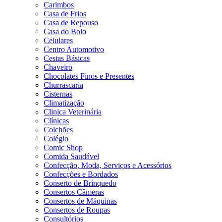
Carimbos
Casa de Frios
Casa de Repouso
Casa do Bolo
Celulares
Centro Automotivo
Cestas Básicas
Chaveiro
Chocolates Finos e Presentes
Churrascaria
Cisternas
Climatização
Clinica Veterinária
Clínicas
Colchões
Colégio
Comic Shop
Comida Saudável
Confecção, Moda, Serviços e Acessórios
Confecções e Bordados
Conserto de Brinquedo
Consertos Câmeras
Consertos de Máquinas
Consertos de Roupas
Consultórios