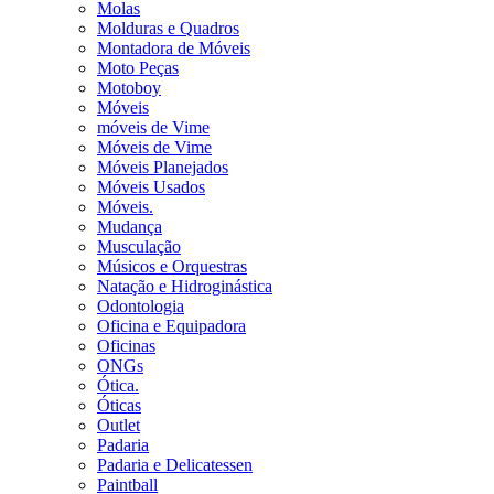
Molas
Molduras e Quadros
Montadora de Móveis
Moto Peças
Motoboy
Móveis
móveis de Vime
Móveis de Vime
Móveis Planejados
Móveis Usados
Móveis.
Mudança
Musculação
Músicos e Orquestras
Natação e Hidroginástica
Odontologia
Oficina e Equipadora
Oficinas
ONGs
Ótica.
Óticas
Outlet
Padaria
Padaria e Delicatessen
Paintball