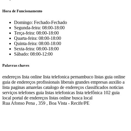
Hora de Funcionamento
Domingo: Fechado-Fechado
Segunda-feira: 08:00-18:00
Terça-feira: 08:00-18:00
Quarta-feira: 08:00-18:00
Quinta-feira: 08:00-18:00
Sexta-feira: 08:00-18:00
Sábado: 08:00-12:00
Palavras chaves
endereços
lista online
lista telefonica
pernambuco listas
guia online
guia de endereços
profissionais liberais
grandes empresas
auxilio a
lista
paginas amarelas
catalogo de endereços
classificados
noticias
serviços
telefones
guia
listas telefonicas
lista telefônica
102
guia
local
portal de endereços
listas online
busca local
Rua Afonso Pena , 359 , Boa Vista - Recife/PE