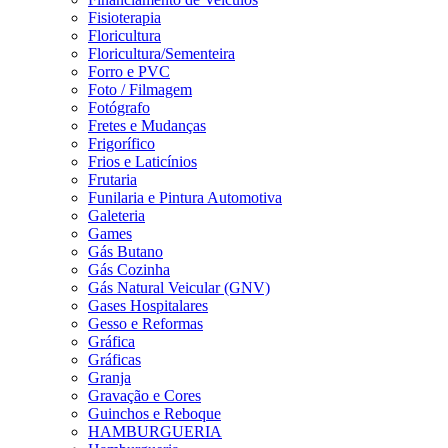
Fisioterapia
Floricultura
Floricultura/Sementeira
Forro e PVC
Foto / Filmagem
Fotógrafo
Fretes e Mudanças
Frigorífico
Frios e Laticínios
Frutaria
Funilaria e Pintura Automotiva
Galeteria
Games
Gás Butano
Gás Cozinha
Gás Natural Veicular (GNV)
Gases Hospitalares
Gesso e Reformas
Gráfica
Gráficas
Granja
Gravação e Cores
Guinchos e Reboque
HAMBURGUERIA