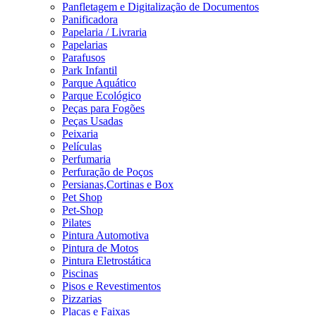
Panfletagem e Digitalização de Documentos
Panificadora
Papelaria / Livraria
Papelarias
Parafusos
Park Infantil
Parque Aquático
Parque Ecológico
Peças para Fogões
Peças Usadas
Peixaria
Películas
Perfumaria
Perfuração de Poços
Persianas,Cortinas e Box
Pet Shop
Pet-Shop
Pilates
Pintura Automotiva
Pintura de Motos
Pintura Eletrostática
Piscinas
Pisos e Revestimentos
Pizzarias
Placas e Faixas