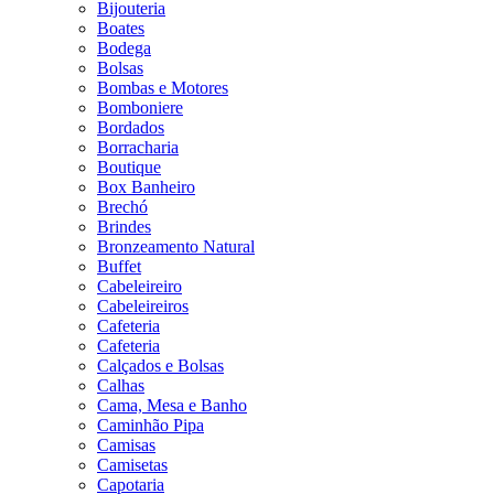
Bijouteria
Boates
Bodega
Bolsas
Bombas e Motores
Bomboniere
Bordados
Borracharia
Boutique
Box Banheiro
Brechó
Brindes
Bronzeamento Natural
Buffet
Cabeleireiro
Cabeleireiros
Cafeteria
Cafeteria
Calçados e Bolsas
Calhas
Cama, Mesa e Banho
Caminhão Pipa
Camisas
Camisetas
Capotaria