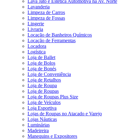
Lava Jato e Estética Automotiva na Av. Norte
Lavanderia
Limpeza de Carros
Limpeza de Fossas
Lingerie
Livraria
Locação de Banheiros Químicos
Locação de Ferramentas
Locadora
Logística
Loja de Ballet
Loja de Bolos
Loja de Bonés
Loja de Conveniência
Loja de Retalhos
Loja de Roupa
Loja de Roupas
Loja de Roupas Plus Size
Loja de Veículos
Loja Esportiva
Lojas de Roupas no Atacado e Varejo
Lojas Náuticas
Luminárias
Madeireira
Manequins e Expositores