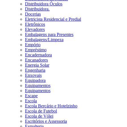
Distribuidora Óculos
Distribuidora.
Docerias
Eletricista Residencial e Predial
Eletrônicos
Elevadores
Embalagens para Presentes
Embalagens/Limpeza
Empório
Empréstimo
Encadernadora
Encanadores
Energia Solar
Engenharia
Enxovais
Equipadora
Equipamentos
Equipamentos
Escape
Escola
Escola Berçário e Hotelzinho
Escola de Futebol
Escola de Vólei
Escritórios e Assessoria
Esmalteria