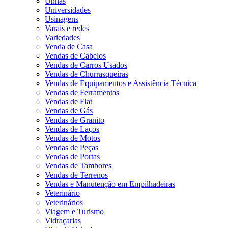
Unhas
Universidades
Usinagens
Varais e redes
Variedades
Venda de Casa
Vendas de Cabelos
Vendas de Carros Usados
Vendas de Churrasqueiras
Vendas de Equipamentos e Assistência Técnica
Vendas de Ferramentas
Vendas de Flat
Vendas de Gás
Vendas de Granito
Vendas de Laços
Vendas de Motos
Vendas de Peças
Vendas de Portas
Vendas de Tambores
Vendas de Terrenos
Vendas e Manutenção em Empilhadeiras
Veterinário
Veterinários
Viagem e Turismo
Vidraçarias