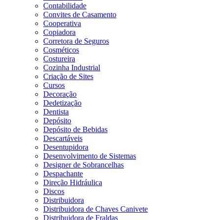
Contabilidade
Convites de Casamento
Cooperativa
Copiadora
Corretora de Seguros
Cosméticos
Costureira
Cozinha Industrial
Criação de Sites
Cursos
Decoração
Dedetização
Dentista
Depósito
Depósito de Bebidas
Descartáveis
Desentupidora
Desenvolvimento de Sistemas
Designer de Sobrancelhas
Despachante
Direção Hidráulica
Discos
Distribuidora
Distribuidora de Chaves Canivete
Distribuidora de Fraldas