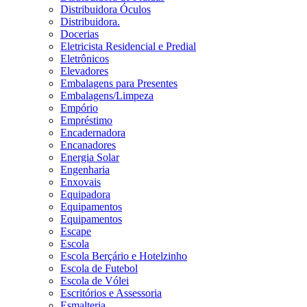
Distribuidora Óculos
Distribuidora.
Docerias
Eletricista Residencial e Predial
Eletrônicos
Elevadores
Embalagens para Presentes
Embalagens/Limpeza
Empório
Empréstimo
Encadernadora
Encanadores
Energia Solar
Engenharia
Enxovais
Equipadora
Equipamentos
Equipamentos
Escape
Escola
Escola Berçário e Hotelzinho
Escola de Futebol
Escola de Vólei
Escritórios e Assessoria
Esmalteria