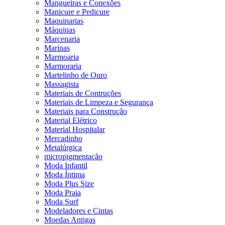
Mangueiras e Conexões
Manicure e Pedicure
Maquinarias
Máquinas
Marcenaria
Marinas
Marmoaria
Marmoraria
Martelinho de Ouro
Massagista
Materiais de Contruções
Materiais de Limpeza e Segurança
Materiais para Construção
Material Elétrico
Material Hospitalar
Mercadinho
Metalúrgica
micropigmentação
Moda Infantil
Moda Íntima
Moda Plus Size
Moda Praia
Moda Surf
Modeladores e Cintas
Moedas Antigas