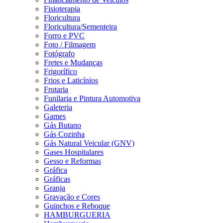
Fisioterapia
Floricultura
Floricultura/Sementeira
Forro e PVC
Foto / Filmagem
Fotógrafo
Fretes e Mudanças
Frigorífico
Frios e Laticínios
Frutaria
Funilaria e Pintura Automotiva
Galeteria
Games
Gás Butano
Gás Cozinha
Gás Natural Veicular (GNV)
Gases Hospitalares
Gesso e Reformas
Gráfica
Gráficas
Granja
Gravação e Cores
Guinchos e Reboque
HAMBURGUERIA