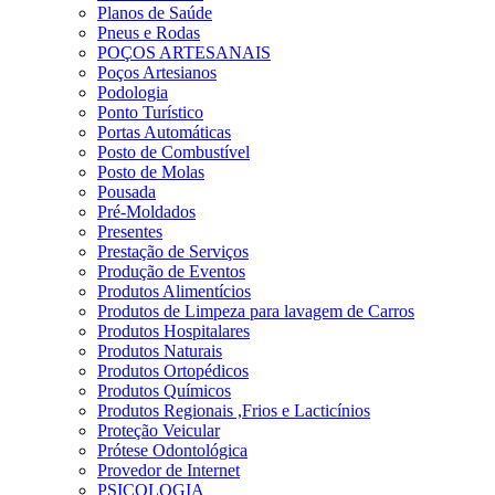
Planos de Saúde
Pneus e Rodas
POÇOS ARTESANAIS
Poços Artesianos
Podologia
Ponto Turístico
Portas Automáticas
Posto de Combustível
Posto de Molas
Pousada
Pré-Moldados
Presentes
Prestação de Serviços
Produção de Eventos
Produtos Alimentícios
Produtos de Limpeza para lavagem de Carros
Produtos Hospitalares
Produtos Naturais
Produtos Ortopédicos
Produtos Químicos
Produtos Regionais ,Frios e Lacticínios
Proteção Veicular
Prótese Odontológica
Provedor de Internet
PSICOLOGIA