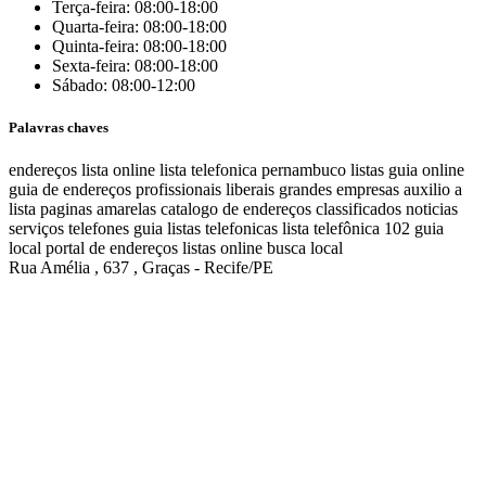
Terça-feira: 08:00-18:00
Quarta-feira: 08:00-18:00
Quinta-feira: 08:00-18:00
Sexta-feira: 08:00-18:00
Sábado: 08:00-12:00
Palavras chaves
endereços
lista online
lista telefonica
pernambuco listas
guia online
guia de endereços
profissionais liberais
grandes empresas
auxilio a
lista
paginas amarelas
catalogo de endereços
classificados
noticias
serviços
telefones
guia
listas telefonicas
lista telefônica
102
guia
local
portal de endereços
listas online
busca local
Rua Amélia , 637 , Graças - Recife/PE