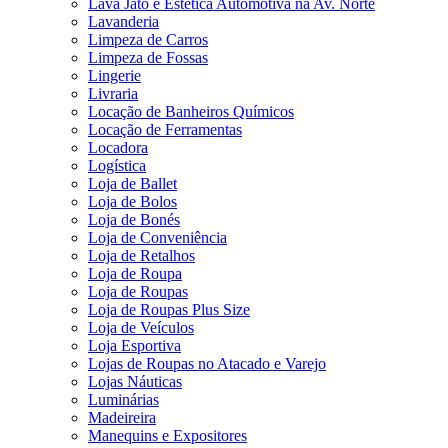
Lava Jato e Estética Automotiva na Av. Norte
Lavanderia
Limpeza de Carros
Limpeza de Fossas
Lingerie
Livraria
Locação de Banheiros Químicos
Locação de Ferramentas
Locadora
Logística
Loja de Ballet
Loja de Bolos
Loja de Bonés
Loja de Conveniência
Loja de Retalhos
Loja de Roupa
Loja de Roupas
Loja de Roupas Plus Size
Loja de Veículos
Loja Esportiva
Lojas de Roupas no Atacado e Varejo
Lojas Náuticas
Luminárias
Madeireira
Manequins e Expositores