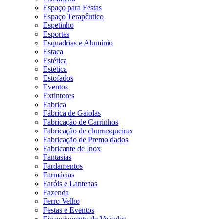
Espaço para Festas
Espaço Terapêutico
Espetinho
Esportes
Esquadrias e Alumínio
Estaca
Estética
Estética
Estofados
Eventos
Extintores
Fabrica
Fábrica de Gaiolas
Fabricação de Carrinhos
Fabricação de churrasqueiras
Fabricação de Premoldados
Fabricante de Inox
Fantasias
Fardamentos
Farmácias
Faróis e Lantenas
Fazenda
Ferro Velho
Festas e Eventos
Financiamento de Veículos