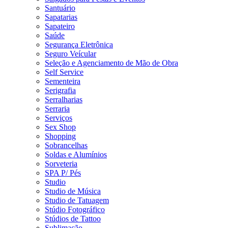
Santuário
Sapatarias
Sapateiro
Saúde
Segurança Eletrônica
Seguro Veícular
Seleção e Agenciamento de Mão de Obra
Self Service
Sementeira
Serigrafia
Serralharias
Serraria
Serviços
Sex Shop
Shopping
Sobrancelhas
Soldas e Alumínios
Sorveteria
SPA P/ Pés
Studio
Studio de Música
Studio de Tatuagem
Stúdio Fotográfico
Stúdios de Tattoo
Sublimação