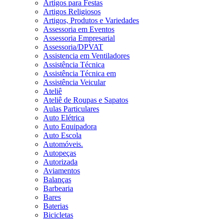
Artigos para Festas
Artigos Religiosos
Artigos, Produtos e Variedades
Assessoria em Eventos
Assessoria Empresarial
Assessoria/DPVAT
Assistencia em Ventiladores
Assistência Técnica
Assistência Técnica em
Assistência Veicular
Ateliê
Ateliê de Roupas e Sapatos
Aulas Particulares
Auto Elétrica
Auto Equipadora
Auto Escola
Automóveis.
Autopeças
Autorizada
Aviamentos
Balanças
Barbearia
Bares
Baterias
Bicicletas