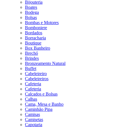
Bijouteria
Boates
Bodega
Bolsas
Bombas e Motores
Bomboniere
Bordados
Borracharia
Boutique
Box Banheiro
Brechó
Brindes
Bronzeamento Natural
Buffet
Cabeleireiro
Cabeleireiros
Cafeteria
Cafeteria
Calçados e Bolsas
Calhas
Cama, Mesa e Banho
Caminhão Pipa
Camisas
Camisetas
Capotaria