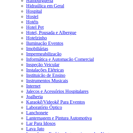
Hamburgueria
Hidraúlica em Geral
Hospital
Hostel
Hotéis
Hotel Pet
Hotel, Pousada e Albergue
Hotelzinho
Iluminação Eventos
Imobiliárias
Impermeabilização
Informática e Automação Comercial
Inspeção Veicular
Instalações Elétricas
Instituição de Ensino
Instrumentos Musicais
Internet
Jalecos e Acessórios Hospitalares
Joalheria
Karaokê/Videokê Para Eventos
Laboratório Óptico
Lanchonete
Lanternagem e Pintura Automotiva
Lar Para Idosos
Lava Jato