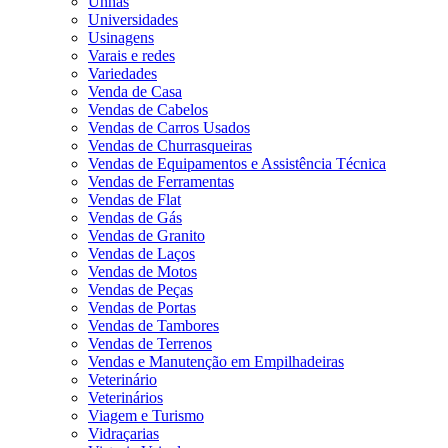
Unhas
Universidades
Usinagens
Varais e redes
Variedades
Venda de Casa
Vendas de Cabelos
Vendas de Carros Usados
Vendas de Churrasqueiras
Vendas de Equipamentos e Assistência Técnica
Vendas de Ferramentas
Vendas de Flat
Vendas de Gás
Vendas de Granito
Vendas de Laços
Vendas de Motos
Vendas de Peças
Vendas de Portas
Vendas de Tambores
Vendas de Terrenos
Vendas e Manutenção em Empilhadeiras
Veterinário
Veterinários
Viagem e Turismo
Vidraçarias