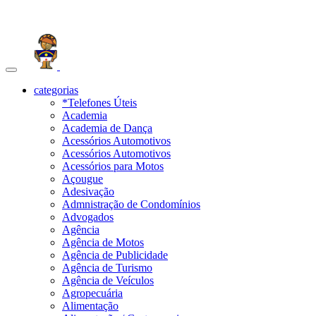
Toggle
navigation
categorias
*Telefones Úteis
Academia
Academia de Dança
Acessórios Automotivos
Acessórios Automotivos
Acessórios para Motos
Açougue
Adesivação
Admnistração de Condomínios
Advogados
Agência
Agência de Motos
Agência de Publicidade
Agência de Turismo
Agência de Veículos
Agropecuária
Alimentação