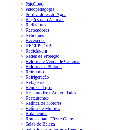
Psicólogo
Psicopedagogia
Purificadores de Água
Rações para Animais
Radiadores
Rastreadores
Reboques
Recepções
RECEPÇÕES
Reciclagem
Redes de Proteção
Reforma e Venda de Cadeiras
Reformas e Pinturas
Refratário
Refrigeração
Relojoaria
Representação
Restaurador e Antiguidades
Restaurantes
Retífica de Motores
Retíica de Motores
Rolamentos
Roupas para Cães e Gatos
Salão de Beleza
Salgados para Festas e Eventos