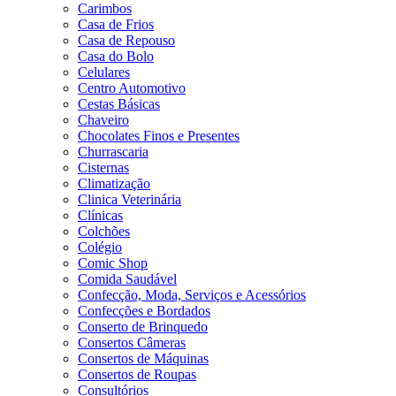
Carimbos
Casa de Frios
Casa de Repouso
Casa do Bolo
Celulares
Centro Automotivo
Cestas Básicas
Chaveiro
Chocolates Finos e Presentes
Churrascaria
Cisternas
Climatização
Clinica Veterinária
Clínicas
Colchões
Colégio
Comic Shop
Comida Saudável
Confecção, Moda, Serviços e Acessórios
Confecções e Bordados
Conserto de Brinquedo
Consertos Câmeras
Consertos de Máquinas
Consertos de Roupas
Consultórios