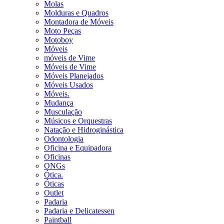
Molas
Molduras e Quadros
Montadora de Móveis
Moto Peças
Motoboy
Móveis
móveis de Vime
Móveis de Vime
Móveis Planejados
Móveis Usados
Móveis.
Mudança
Musculação
Músicos e Orquestras
Natação e Hidroginástica
Odontologia
Oficina e Equipadora
Oficinas
ONGs
Ótica.
Óticas
Outlet
Padaria
Padaria e Delicatessen
Paintball