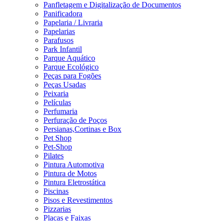
Panfletagem e Digitalização de Documentos
Panificadora
Papelaria / Livraria
Papelarias
Parafusos
Park Infantil
Parque Aquático
Parque Ecológico
Peças para Fogões
Peças Usadas
Peixaria
Películas
Perfumaria
Perfuração de Poços
Persianas,Cortinas e Box
Pet Shop
Pet-Shop
Pilates
Pintura Automotiva
Pintura de Motos
Pintura Eletrostática
Piscinas
Pisos e Revestimentos
Pizzarias
Placas e Faixas