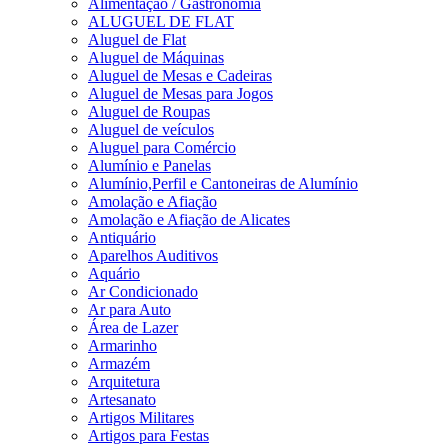
Alimentação / Gastronomia
ALUGUEL DE FLAT
Aluguel de Flat
Aluguel de Máquinas
Aluguel de Mesas e Cadeiras
Aluguel de Mesas para Jogos
Aluguel de Roupas
Aluguel de veículos
Aluguel para Comércio
Alumínio e Panelas
Alumínio,Perfil e Cantoneiras de Alumínio
Amolação e Afiação
Amolação e Afiação de Alicates
Antiquário
Aparelhos Auditivos
Aquário
Ar Condicionado
Ar para Auto
Área de Lazer
Armarinho
Armazém
Arquitetura
Artesanato
Artigos Militares
Artigos para Festas