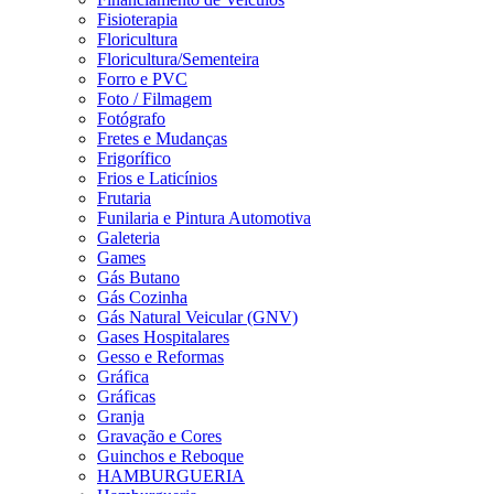
Fisioterapia
Floricultura
Floricultura/Sementeira
Forro e PVC
Foto / Filmagem
Fotógrafo
Fretes e Mudanças
Frigorífico
Frios e Laticínios
Frutaria
Funilaria e Pintura Automotiva
Galeteria
Games
Gás Butano
Gás Cozinha
Gás Natural Veicular (GNV)
Gases Hospitalares
Gesso e Reformas
Gráfica
Gráficas
Granja
Gravação e Cores
Guinchos e Reboque
HAMBURGUERIA