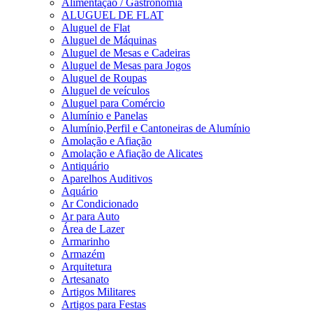
Alimentação / Gastronomia
ALUGUEL DE FLAT
Aluguel de Flat
Aluguel de Máquinas
Aluguel de Mesas e Cadeiras
Aluguel de Mesas para Jogos
Aluguel de Roupas
Aluguel de veículos
Aluguel para Comércio
Alumínio e Panelas
Alumínio,Perfil e Cantoneiras de Alumínio
Amolação e Afiação
Amolação e Afiação de Alicates
Antiquário
Aparelhos Auditivos
Aquário
Ar Condicionado
Ar para Auto
Área de Lazer
Armarinho
Armazém
Arquitetura
Artesanato
Artigos Militares
Artigos para Festas