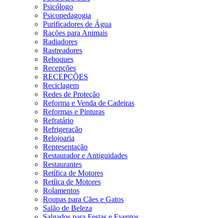
Psicólogo
Psicopedagogia
Purificadores de Água
Rações para Animais
Radiadores
Rastreadores
Reboques
Recepções
RECEPÇÕES
Reciclagem
Redes de Proteção
Reforma e Venda de Cadeiras
Reformas e Pinturas
Refratário
Refrigeração
Relojoaria
Representação
Restaurador e Antiguidades
Restaurantes
Retífica de Motores
Retíica de Motores
Rolamentos
Roupas para Cães e Gatos
Salão de Beleza
Salgados para Festas e Eventos