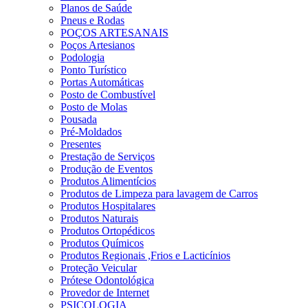
Planos de Saúde
Pneus e Rodas
POÇOS ARTESANAIS
Poços Artesianos
Podologia
Ponto Turístico
Portas Automáticas
Posto de Combustível
Posto de Molas
Pousada
Pré-Moldados
Presentes
Prestação de Serviços
Produção de Eventos
Produtos Alimentícios
Produtos de Limpeza para lavagem de Carros
Produtos Hospitalares
Produtos Naturais
Produtos Ortopédicos
Produtos Químicos
Produtos Regionais ,Frios e Lacticínios
Proteção Veicular
Prótese Odontológica
Provedor de Internet
PSICOLOGIA