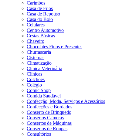
Carimbos
Casa de Frios
Casa de Repouso
Casa do Bolo
Celulares
Centro Automotivo
Cestas Básicas
Chaveiro
Chocolates Finos e Presentes
Churrascaria
Cisternas
Climatização
Clinica Veterinária
Clínicas
Colchões
Colégio
Comic Shop
Comida Saudável
Confecção, Moda, Serviços e Acessórios
Confecções e Bordados
Conserto de Brinquedo
Consertos Câmeras
Consertos de Máquinas
Consertos de Roupas
Consultórios