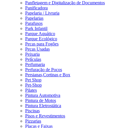
Panfletagem e Digitalização de Documentos
Panificadora
Papelaria / Livraria
Papelarias
Parafusos
Park Infantil
Parque Aquático
Parque Ecológico
Peças para Fogões
Peças Usadas
Peixaria
Películas
Perfumaria
Perfuração de Poços
Persianas,Cortinas e Box
Pet Shop
Pet-Shop
Pilates
Pintura Automotiva
Pintura de Motos
Pintura Eletrostática
Piscinas
Pisos e Revestimentos
Pizzarias
Placas e Faixas