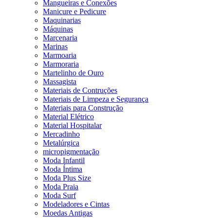
Mangueiras e Conexões
Manicure e Pedicure
Maquinarias
Máquinas
Marcenaria
Marinas
Marmoaria
Marmoraria
Martelinho de Ouro
Massagista
Materiais de Contruções
Materiais de Limpeza e Segurança
Materiais para Construção
Material Elétrico
Material Hospitalar
Mercadinho
Metalúrgica
micropigmentação
Moda Infantil
Moda Íntima
Moda Plus Size
Moda Praia
Moda Surf
Modeladores e Cintas
Moedas Antigas