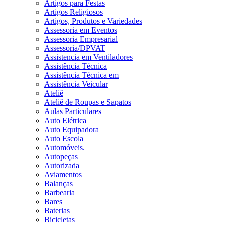
Artigos para Festas
Artigos Religiosos
Artigos, Produtos e Variedades
Assessoria em Eventos
Assessoria Empresarial
Assessoria/DPVAT
Assistencia em Ventiladores
Assistência Técnica
Assistência Técnica em
Assistência Veicular
Ateliê
Ateliê de Roupas e Sapatos
Aulas Particulares
Auto Elétrica
Auto Equipadora
Auto Escola
Automóveis.
Autopeças
Autorizada
Aviamentos
Balanças
Barbearia
Bares
Baterias
Bicicletas