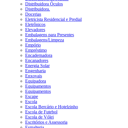
Distribuidora Óculos
Distribuidora.
Docerias
Eletricista Residencial e Predial
Eletrônicos
Elevadores
Embalagens para Presentes
Embalagens/Limpeza
Empório
Empréstimo
Encadernadora
Encanadores
Energia Solar
Engenharia
Enxovais
Equipadora
Equipamentos
Equipamentos
Escape
Escola
Escola Berçário e Hotelzinho
Escola de Futebol
Escola de Vólei
Escritórios e Assessoria
Esmalteria