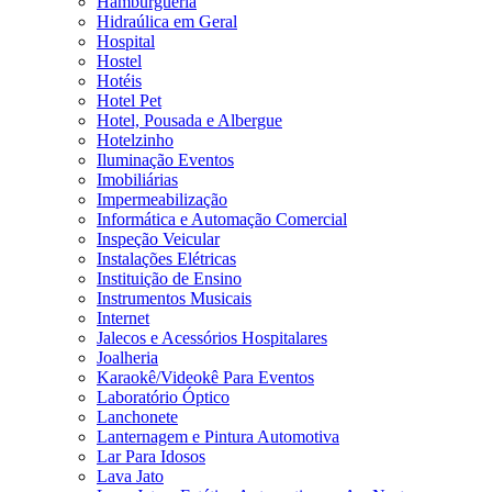
Hamburgueria
Hidraúlica em Geral
Hospital
Hostel
Hotéis
Hotel Pet
Hotel, Pousada e Albergue
Hotelzinho
Iluminação Eventos
Imobiliárias
Impermeabilização
Informática e Automação Comercial
Inspeção Veicular
Instalações Elétricas
Instituição de Ensino
Instrumentos Musicais
Internet
Jalecos e Acessórios Hospitalares
Joalheria
Karaokê/Videokê Para Eventos
Laboratório Óptico
Lanchonete
Lanternagem e Pintura Automotiva
Lar Para Idosos
Lava Jato