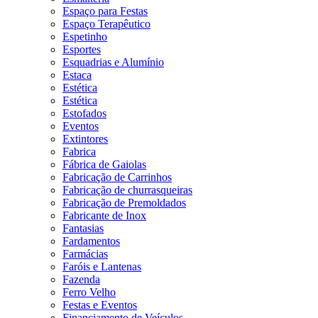
Espaço para Festas
Espaço Terapêutico
Espetinho
Esportes
Esquadrias e Alumínio
Estaca
Estética
Estética
Estofados
Eventos
Extintores
Fabrica
Fábrica de Gaiolas
Fabricação de Carrinhos
Fabricação de churrasqueiras
Fabricação de Premoldados
Fabricante de Inox
Fantasias
Fardamentos
Farmácias
Faróis e Lantenas
Fazenda
Ferro Velho
Festas e Eventos
Financiamento de Veículos