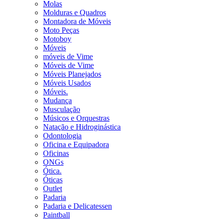
Molas
Molduras e Quadros
Montadora de Móveis
Moto Peças
Motoboy
Móveis
móveis de Vime
Móveis de Vime
Móveis Planejados
Móveis Usados
Móveis.
Mudança
Musculação
Músicos e Orquestras
Natação e Hidroginástica
Odontologia
Oficina e Equipadora
Oficinas
ONGs
Ótica.
Óticas
Outlet
Padaria
Padaria e Delicatessen
Paintball