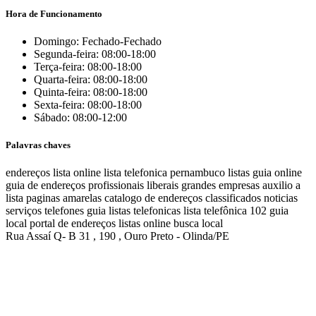
Hora de Funcionamento
Domingo: Fechado-Fechado
Segunda-feira: 08:00-18:00
Terça-feira: 08:00-18:00
Quarta-feira: 08:00-18:00
Quinta-feira: 08:00-18:00
Sexta-feira: 08:00-18:00
Sábado: 08:00-12:00
Palavras chaves
endereços
lista online
lista telefonica
pernambuco listas
guia online
guia de endereços
profissionais liberais
grandes empresas
auxilio a
lista
paginas amarelas
catalogo de endereços
classificados
noticias
serviços
telefones
guia
listas telefonicas
lista telefônica
102
guia
local
portal de endereços
listas online
busca local
Rua Assaí Q- B 31 , 190 , Ouro Preto - Olinda/PE