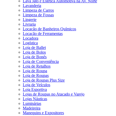
Lava Jato e Estética Automotiva na Av. Norte
Lavanderia
Limpeza de Carros
Limpeza de Fossas
Lingerie
Livraria
Locação de Banheiros Químicos
Locação de Ferramentas
Locadora
Logística
Loja de Ballet
Loja de Bolos
Loja de Bonés
Loja de Conveniência
Loja de Retalhos
Loja de Roupa
Loja de Roupas
Loja de Roupas Plus Size
Loja de Veículos
Loja Esportiva
Lojas de Roupas no Atacado e Varejo
Lojas Náuticas
Luminárias
Madeireira
Manequins e Expositores