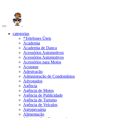
Toggle
navigation
categorias
*Telefones Úteis
Academia
Academia de Dança
Acessórios Automotivos
Acessórios Automotivos
Acessórios para Motos
Açougue
Adesivação
Admnistração de Condomínios
Advogados
Agência
Agência de Motos
Agência de Publicidade
Agência de Turismo
Agência de Veículos
Agropecuária
Alimentação