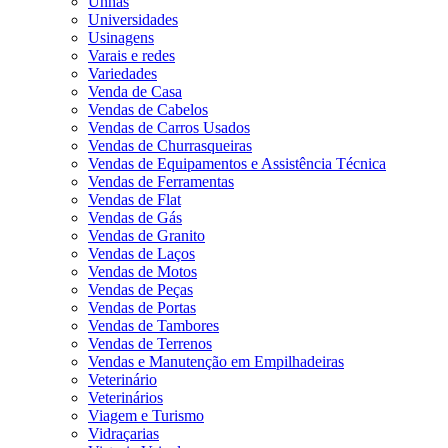
Unhas
Universidades
Usinagens
Varais e redes
Variedades
Venda de Casa
Vendas de Cabelos
Vendas de Carros Usados
Vendas de Churrasqueiras
Vendas de Equipamentos e Assistência Técnica
Vendas de Ferramentas
Vendas de Flat
Vendas de Gás
Vendas de Granito
Vendas de Laços
Vendas de Motos
Vendas de Peças
Vendas de Portas
Vendas de Tambores
Vendas de Terrenos
Vendas e Manutenção em Empilhadeiras
Veterinário
Veterinários
Viagem e Turismo
Vidraçarias