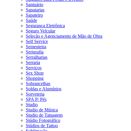
Santuário
Sapatarias
Sapateiro
Saúde
Segurança Eletrônica
Seguro Veícular
Seleção e Agenciamento de Mão de Obra
Self Service
Sementeira
Serigrafia
Serralharias
Serraria
Serviços
Sex Shop
Shopping
Sobrancelhas
Soldas e Alumínios
Sorveteria
SPA P/ Pés
Studio
Studio de Música
Studio de Tatuagem
Stúdio Fotográfico
Stúdios de Tattoo
Sublimação