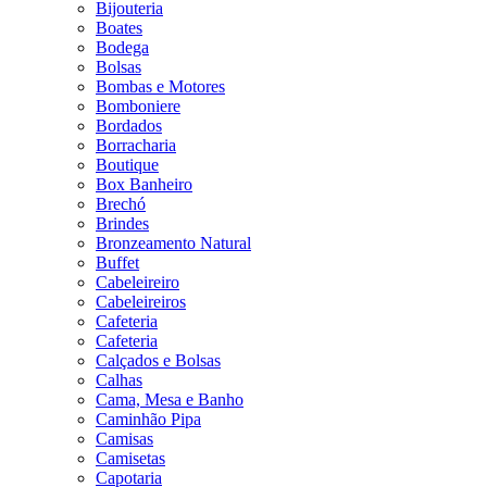
Bijouteria
Boates
Bodega
Bolsas
Bombas e Motores
Bomboniere
Bordados
Borracharia
Boutique
Box Banheiro
Brechó
Brindes
Bronzeamento Natural
Buffet
Cabeleireiro
Cabeleireiros
Cafeteria
Cafeteria
Calçados e Bolsas
Calhas
Cama, Mesa e Banho
Caminhão Pipa
Camisas
Camisetas
Capotaria