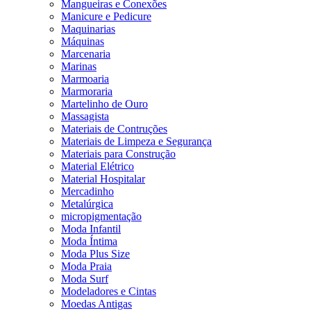
Mangueiras e Conexões
Manicure e Pedicure
Maquinarias
Máquinas
Marcenaria
Marinas
Marmoaria
Marmoraria
Martelinho de Ouro
Massagista
Materiais de Contruções
Materiais de Limpeza e Segurança
Materiais para Construção
Material Elétrico
Material Hospitalar
Mercadinho
Metalúrgica
micropigmentação
Moda Infantil
Moda Íntima
Moda Plus Size
Moda Praia
Moda Surf
Modeladores e Cintas
Moedas Antigas