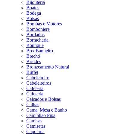
Bijouteria
Boates
Bodega
Bolsas
Bombas e Motores
Bomboniere
Bordados
Borracharia
Boutique
Box Banheiro
Brechó
Brindes
Bronzeamento Natural
Buffet
Cabeleireiro
Cabeleireiros
Cafeteria
Cafeteria
Calçados e Bolsas
Calhas
Cama, Mesa e Banho
Caminhão Pipa
Camisas
Camisetas
Capotaria