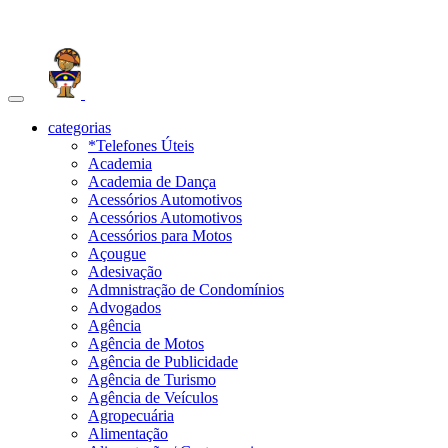
Toggle
navigation
categorias
*Telefones Úteis
Academia
Academia de Dança
Acessórios Automotivos
Acessórios Automotivos
Acessórios para Motos
Açougue
Adesivação
Admnistração de Condomínios
Advogados
Agência
Agência de Motos
Agência de Publicidade
Agência de Turismo
Agência de Veículos
Agropecuária
Alimentação