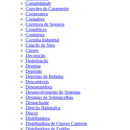
Contabilidade
Convites de Casamento
Cooperativa
Copiadora
Corretora de Seguros
Cosméticos
Costureira
Cozinha Industrial
Criação de Sites
Cursos
Decoração
Dedetização
Dentista
Depósito
Depósito de Bebidas
Descartáveis
Desentupidora
Desenvolvimento de Sistemas
Designer de Sobrancelhas
Despachante
Direção Hidráulica
Discos
Distribuidora
Distribuidora de Chaves Canivete
Distribuidora de Fraldas