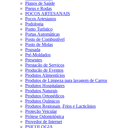
Planos de Saúde
Pneus e Rodas
POÇOS ARTESANAIS
Poços Artesianos
Podologia
Ponto Turístico
Portas Automáticas
Posto de Combustível
Posto de Molas
Pousada
Pré-Moldados
Presentes
Prestação de Serviços
Produção de Eventos
Produtos Alimentícios
Produtos de Limpeza para lavagem de Carros
Produtos Hospitalares
Produtos Naturais
Produtos Ortopédicos
Produtos Químicos
Produtos Regionais ,Frios e Lacticínios
Proteção Veicular
Prótese Odontológica
Provedor de Internet
PSICOLOGIA