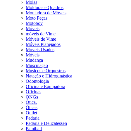
Molas
Molduras e Quadros
Montadora de Móveis
Moto Peças
Motoboy
Móveis
móveis de Vime
Móveis de Vime
Móveis Planejados
Móveis Usados
Móveis.
Mudança
Musculação
Músicos e Orquestras
Natação e Hidroginástica
Odontologia
Oficina e Equipadora
Oficinas
ONGs
Ótica.
Óticas
Outlet
Padaria
Padaria e Delicatessen
Paintball