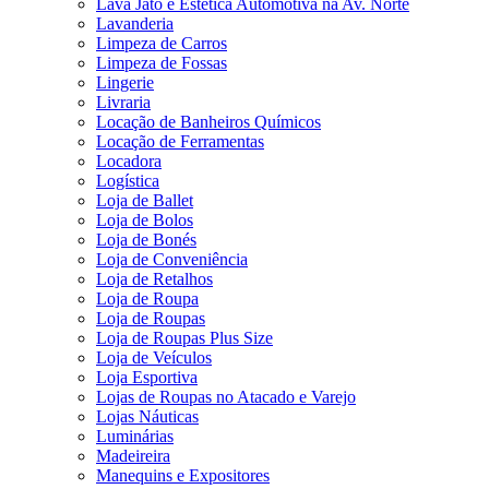
Lava Jato e Estética Automotiva na Av. Norte
Lavanderia
Limpeza de Carros
Limpeza de Fossas
Lingerie
Livraria
Locação de Banheiros Químicos
Locação de Ferramentas
Locadora
Logística
Loja de Ballet
Loja de Bolos
Loja de Bonés
Loja de Conveniência
Loja de Retalhos
Loja de Roupa
Loja de Roupas
Loja de Roupas Plus Size
Loja de Veículos
Loja Esportiva
Lojas de Roupas no Atacado e Varejo
Lojas Náuticas
Luminárias
Madeireira
Manequins e Expositores