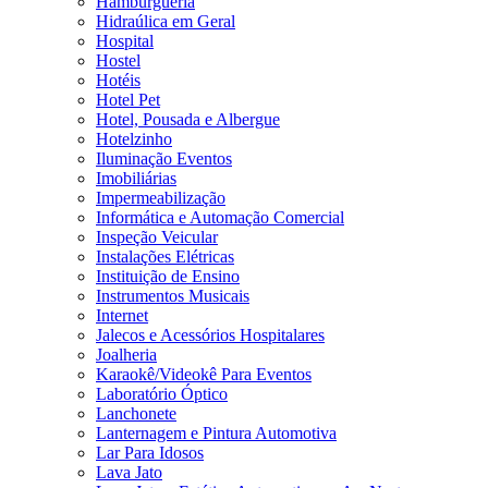
Hamburgueria
Hidraúlica em Geral
Hospital
Hostel
Hotéis
Hotel Pet
Hotel, Pousada e Albergue
Hotelzinho
Iluminação Eventos
Imobiliárias
Impermeabilização
Informática e Automação Comercial
Inspeção Veicular
Instalações Elétricas
Instituição de Ensino
Instrumentos Musicais
Internet
Jalecos e Acessórios Hospitalares
Joalheria
Karaokê/Videokê Para Eventos
Laboratório Óptico
Lanchonete
Lanternagem e Pintura Automotiva
Lar Para Idosos
Lava Jato