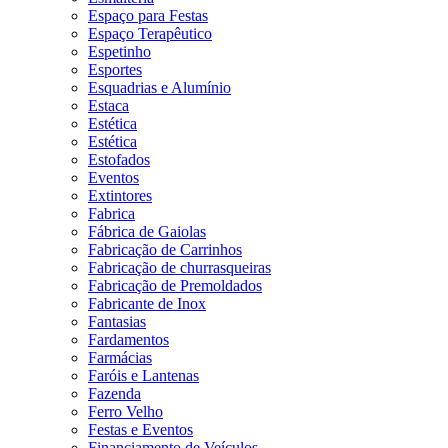
Espaço para Festas
Espaço Terapêutico
Espetinho
Esportes
Esquadrias e Alumínio
Estaca
Estética
Estética
Estofados
Eventos
Extintores
Fabrica
Fábrica de Gaiolas
Fabricação de Carrinhos
Fabricação de churrasqueiras
Fabricação de Premoldados
Fabricante de Inox
Fantasias
Fardamentos
Farmácias
Faróis e Lantenas
Fazenda
Ferro Velho
Festas e Eventos
Financiamento de Veículos