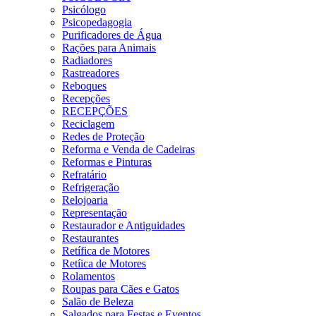
Psicólogo
Psicopedagogia
Purificadores de Água
Rações para Animais
Radiadores
Rastreadores
Reboques
Recepções
RECEPÇÕES
Reciclagem
Redes de Proteção
Reforma e Venda de Cadeiras
Reformas e Pinturas
Refratário
Refrigeração
Relojoaria
Representação
Restaurador e Antiguidades
Restaurantes
Retífica de Motores
Retíica de Motores
Rolamentos
Roupas para Cães e Gatos
Salão de Beleza
Salgados para Festas e Eventos