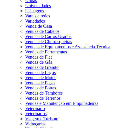
Unhas
Universidades
Usinagens
Varais e redes
Variedades
Venda de Casa
Vendas de Cabelos
Vendas de Carros Usados
Vendas de Churrasqueiras
Vendas de Equipamentos e Assistência Técnica
Vendas de Ferramentas
Vendas de Flat
Vendas de Gás
Vendas de Granito
Vendas de Laços
Vendas de Motos
Vendas de Peças
Vendas de Portas
Vendas de Tambores
Vendas de Terrenos
Vendas e Manutenção em Empilhadeiras
Veterinário
Veterinários
Viagem e Turismo
Vidraçarias