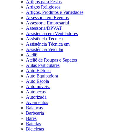
Artigos para Festas
Artigos Religiosos
Artigos, Produtos e Variedades
Assessoria em Eventos
Assessoria Empresarial
Assessoria/DPVAT
Assistencia em Ventiladores
Assistência Técnica
Assistência Técnica em
Assistência Veicular
Ateliê
Ateliê de Roupas e Sapatos
Aulas Particulares
Auto Elétrica
Auto Equipadora
Auto Escola
Automóveis.
Autopeças
Autorizada
Aviamentos
Balanças
Barbearia
Bares
Baterias
Bicicletas