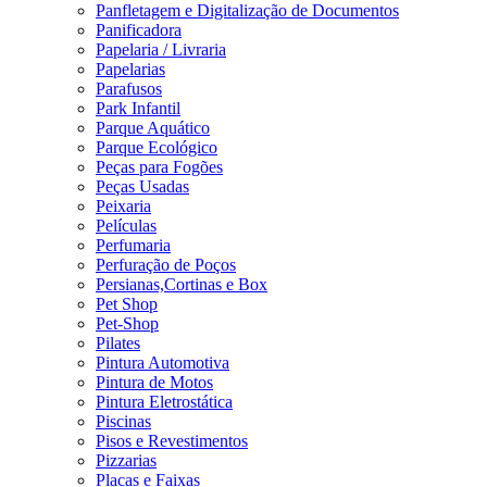
Panfletagem e Digitalização de Documentos
Panificadora
Papelaria / Livraria
Papelarias
Parafusos
Park Infantil
Parque Aquático
Parque Ecológico
Peças para Fogões
Peças Usadas
Peixaria
Películas
Perfumaria
Perfuração de Poços
Persianas,Cortinas e Box
Pet Shop
Pet-Shop
Pilates
Pintura Automotiva
Pintura de Motos
Pintura Eletrostática
Piscinas
Pisos e Revestimentos
Pizzarias
Placas e Faixas