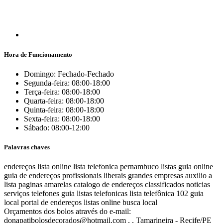
Hora de Funcionamento
Domingo: Fechado-Fechado
Segunda-feira: 08:00-18:00
Terça-feira: 08:00-18:00
Quarta-feira: 08:00-18:00
Quinta-feira: 08:00-18:00
Sexta-feira: 08:00-18:00
Sábado: 08:00-12:00
Palavras chaves
endereços
lista online
lista telefonica
pernambuco listas
guia online
guia de endereços
profissionais liberais
grandes empresas
auxilio a
lista
paginas amarelas
catalogo de endereços
classificados
noticias
serviços
telefones
guia
listas telefonicas
lista telefônica
102
guia
local
portal de endereços
listas online
busca local
Orçamentos dos bolos através do e-mail:
donapatibolosdecorados@hotmail.com , , Tamarineira - Recife/PE