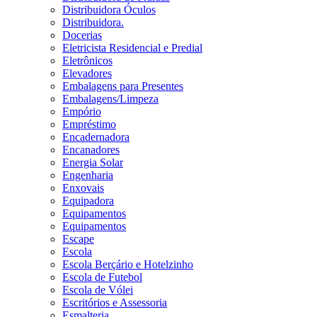
Distribuidora Óculos
Distribuidora.
Docerias
Eletricista Residencial e Predial
Eletrônicos
Elevadores
Embalagens para Presentes
Embalagens/Limpeza
Empório
Empréstimo
Encadernadora
Encanadores
Energia Solar
Engenharia
Enxovais
Equipadora
Equipamentos
Equipamentos
Escape
Escola
Escola Berçário e Hotelzinho
Escola de Futebol
Escola de Vólei
Escritórios e Assessoria
Esmalteria