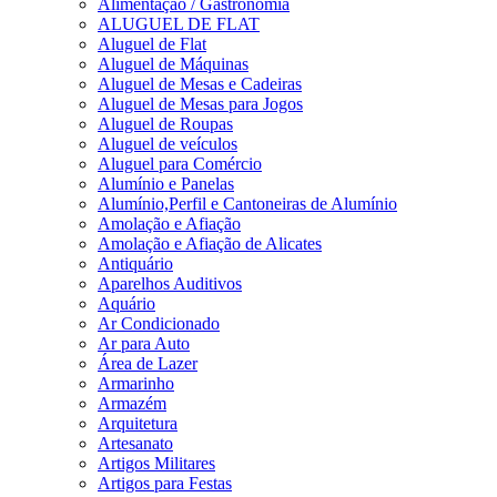
Alimentação / Gastronomia
ALUGUEL DE FLAT
Aluguel de Flat
Aluguel de Máquinas
Aluguel de Mesas e Cadeiras
Aluguel de Mesas para Jogos
Aluguel de Roupas
Aluguel de veículos
Aluguel para Comércio
Alumínio e Panelas
Alumínio,Perfil e Cantoneiras de Alumínio
Amolação e Afiação
Amolação e Afiação de Alicates
Antiquário
Aparelhos Auditivos
Aquário
Ar Condicionado
Ar para Auto
Área de Lazer
Armarinho
Armazém
Arquitetura
Artesanato
Artigos Militares
Artigos para Festas