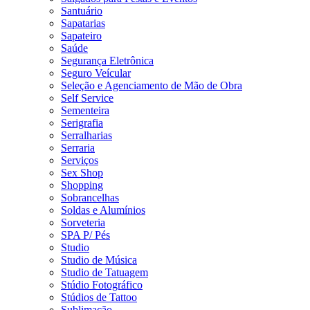
Santuário
Sapatarias
Sapateiro
Saúde
Segurança Eletrônica
Seguro Veícular
Seleção e Agenciamento de Mão de Obra
Self Service
Sementeira
Serigrafia
Serralharias
Serraria
Serviços
Sex Shop
Shopping
Sobrancelhas
Soldas e Alumínios
Sorveteria
SPA P/ Pés
Studio
Studio de Música
Studio de Tatuagem
Stúdio Fotográfico
Stúdios de Tattoo
Sublimação