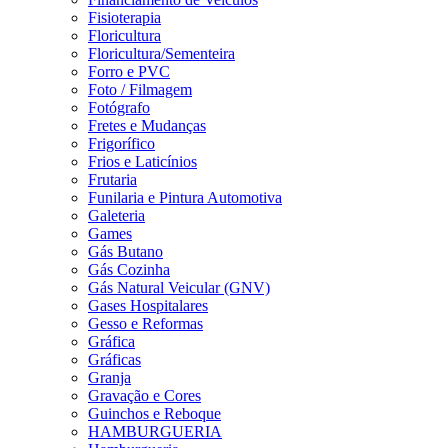
Fisioterapia
Floricultura
Floricultura/Sementeira
Forro e PVC
Foto / Filmagem
Fotógrafo
Fretes e Mudanças
Frigorífico
Frios e Laticínios
Frutaria
Funilaria e Pintura Automotiva
Galeteria
Games
Gás Butano
Gás Cozinha
Gás Natural Veicular (GNV)
Gases Hospitalares
Gesso e Reformas
Gráfica
Gráficas
Granja
Gravação e Cores
Guinchos e Reboque
HAMBURGUERIA