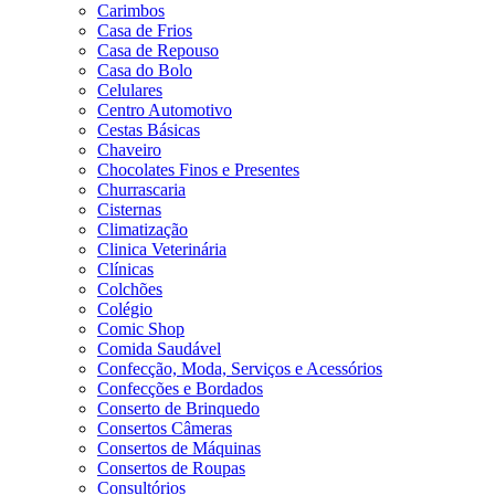
Carimbos
Casa de Frios
Casa de Repouso
Casa do Bolo
Celulares
Centro Automotivo
Cestas Básicas
Chaveiro
Chocolates Finos e Presentes
Churrascaria
Cisternas
Climatização
Clinica Veterinária
Clínicas
Colchões
Colégio
Comic Shop
Comida Saudável
Confecção, Moda, Serviços e Acessórios
Confecções e Bordados
Conserto de Brinquedo
Consertos Câmeras
Consertos de Máquinas
Consertos de Roupas
Consultórios