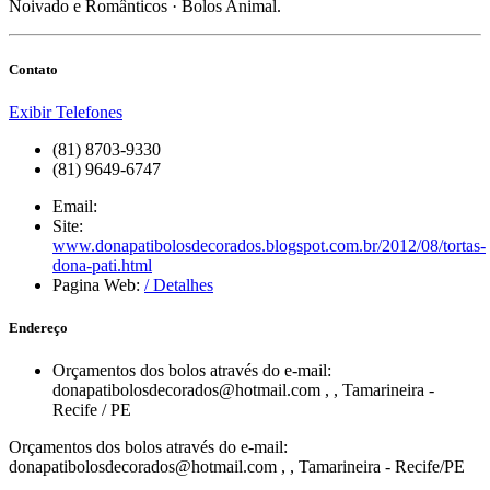
Noivado e Românticos · Bolos Animal.
Contato
Exibir Telefones
(81) 8703-9330
(81) 9649-6747
Email:
Site:
www.donapatibolosdecorados.blogspot.com.br/2012/08/tortas-
dona-pati.html
Pagina Web:
/ Detalhes
Endereço
Orçamentos dos bolos através do e-mail:
donapatibolosdecorados@hotmail.com
,
,
Tamarineira
-
Recife
/
PE
Orçamentos dos bolos através do e-mail:
donapatibolosdecorados@hotmail.com , , Tamarineira - Recife/PE