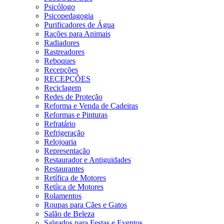
Psicólogo
Psicopedagogia
Purificadores de Água
Rações para Animais
Radiadores
Rastreadores
Reboques
Recepções
RECEPÇÕES
Reciclagem
Redes de Proteção
Reforma e Venda de Cadeiras
Reformas e Pinturas
Refratário
Refrigeração
Relojoaria
Representação
Restaurador e Antiguidades
Restaurantes
Retífica de Motores
Retíica de Motores
Rolamentos
Roupas para Cães e Gatos
Salão de Beleza
Salgados para Festas e Eventos