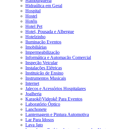
Hamburgueria
Hidraúlica em Geral
Hospital
Hostel
Hotéis
Hotel Pet
Hotel, Pousada e Albergue
Hotelzinho
Iluminação Eventos
Imobiliárias
Impermeabilização
Informática e Automação Comercial
Inspeção Veicular
Instalações Elétricas
Instituição de Ensino
Instrumentos Musicais
Internet
Jalecos e Acessórios Hospitalares
Joalheria
Karaokê/Videokê Para Eventos
Laboratório Óptico
Lanchonete
Lanternagem e Pintura Automotiva
Lar Para Idosos
Lava Jato