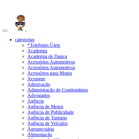
Toggle
navigation
categorias
*Telefones Úteis
Academia
Academia de Dança
Acessórios Automotivos
Acessórios Automotivos
Acessórios para Motos
Açougue
Adesivação
Admnistração de Condomínios
Advogados
Agência
Agência de Motos
Agência de Publicidade
Agência de Turismo
Agência de Veículos
Agropecuária
Alimentação