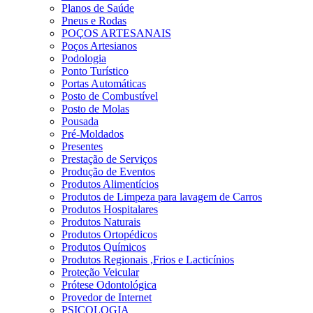
Planos de Saúde
Pneus e Rodas
POÇOS ARTESANAIS
Poços Artesianos
Podologia
Ponto Turístico
Portas Automáticas
Posto de Combustível
Posto de Molas
Pousada
Pré-Moldados
Presentes
Prestação de Serviços
Produção de Eventos
Produtos Alimentícios
Produtos de Limpeza para lavagem de Carros
Produtos Hospitalares
Produtos Naturais
Produtos Ortopédicos
Produtos Químicos
Produtos Regionais ,Frios e Lacticínios
Proteção Veicular
Prótese Odontológica
Provedor de Internet
PSICOLOGIA