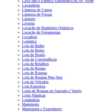
Lava Jato e Estética Automotiva na Av. Norte
Lavanderia
Limpeza de Carros
Limpeza de Fossas
Lingerie
Livraria
Locação de Banheiros Químicos
Locação de Ferramentas
Locadora
Logística
Loja de Ballet
Loja de Bolos
Loja de Bonés
Loja de Conveniência
Loja de Retalhos
Loja de Roupa
Loja de Roupas
Loja de Roupas Plus Size
Loja de Veículos
Loja Esportiva
Lojas de Roupas no Atacado e Varejo
Lojas Náuticas
Luminárias
Madeireira
Manequins e Expositores