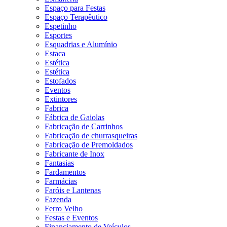
Espaço para Festas
Espaço Terapêutico
Espetinho
Esportes
Esquadrias e Alumínio
Estaca
Estética
Estética
Estofados
Eventos
Extintores
Fabrica
Fábrica de Gaiolas
Fabricação de Carrinhos
Fabricação de churrasqueiras
Fabricação de Premoldados
Fabricante de Inox
Fantasias
Fardamentos
Farmácias
Faróis e Lantenas
Fazenda
Ferro Velho
Festas e Eventos
Financiamento de Veículos