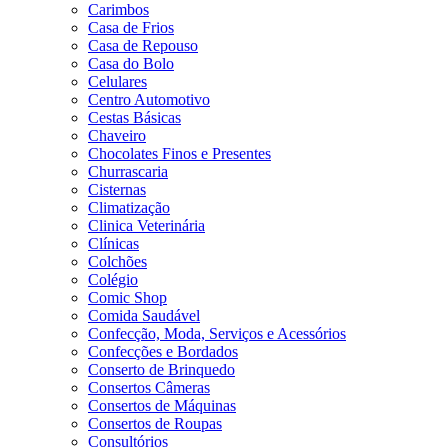
Carimbos
Casa de Frios
Casa de Repouso
Casa do Bolo
Celulares
Centro Automotivo
Cestas Básicas
Chaveiro
Chocolates Finos e Presentes
Churrascaria
Cisternas
Climatização
Clinica Veterinária
Clínicas
Colchões
Colégio
Comic Shop
Comida Saudável
Confecção, Moda, Serviços e Acessórios
Confecções e Bordados
Conserto de Brinquedo
Consertos Câmeras
Consertos de Máquinas
Consertos de Roupas
Consultórios