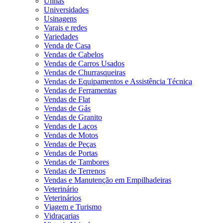
Unhas
Universidades
Usinagens
Varais e redes
Variedades
Venda de Casa
Vendas de Cabelos
Vendas de Carros Usados
Vendas de Churrasqueiras
Vendas de Equipamentos e Assistência Técnica
Vendas de Ferramentas
Vendas de Flat
Vendas de Gás
Vendas de Granito
Vendas de Laços
Vendas de Motos
Vendas de Peças
Vendas de Portas
Vendas de Tambores
Vendas de Terrenos
Vendas e Manutenção em Empilhadeiras
Veterinário
Veterinários
Viagem e Turismo
Vidraçarias