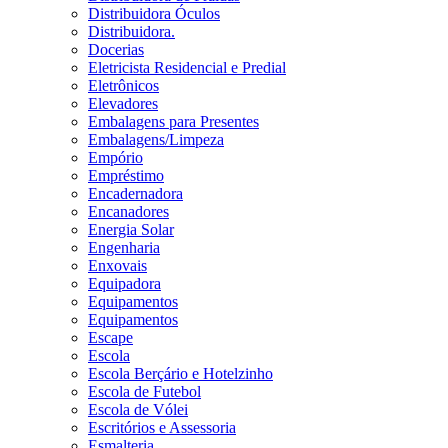
Distribuidora Óculos
Distribuidora.
Docerias
Eletricista Residencial e Predial
Eletrônicos
Elevadores
Embalagens para Presentes
Embalagens/Limpeza
Empório
Empréstimo
Encadernadora
Encanadores
Energia Solar
Engenharia
Enxovais
Equipadora
Equipamentos
Equipamentos
Escape
Escola
Escola Berçário e Hotelzinho
Escola de Futebol
Escola de Vólei
Escritórios e Assessoria
Esmalteria