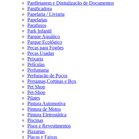
Panfletagem e Digitalização de Documentos
Panificadora
Papelaria / Livraria
Papelarias
Parafusos
Park Infantil
Parque Aquático
Parque Ecológico
Peças para Fogões
Peças Usadas
Peixaria
Películas
Perfumaria
Perfuração de Poços
Persianas,Cortinas e Box
Pet Shop
Pet-Shop
Pilates
Pintura Automotiva
Pintura de Motos
Pintura Eletrostática
Piscinas
Pisos e Revestimentos
Pizzarias
Placas e Faixas