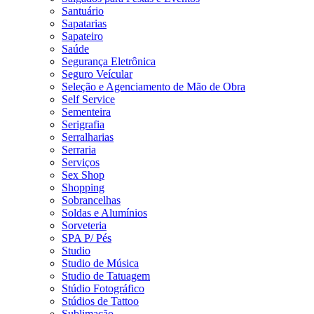
Santuário
Sapatarias
Sapateiro
Saúde
Segurança Eletrônica
Seguro Veícular
Seleção e Agenciamento de Mão de Obra
Self Service
Sementeira
Serigrafia
Serralharias
Serraria
Serviços
Sex Shop
Shopping
Sobrancelhas
Soldas e Alumínios
Sorveteria
SPA P/ Pés
Studio
Studio de Música
Studio de Tatuagem
Stúdio Fotográfico
Stúdios de Tattoo
Sublimação