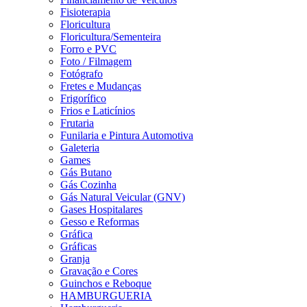
Fisioterapia
Floricultura
Floricultura/Sementeira
Forro e PVC
Foto / Filmagem
Fotógrafo
Fretes e Mudanças
Frigorífico
Frios e Laticínios
Frutaria
Funilaria e Pintura Automotiva
Galeteria
Games
Gás Butano
Gás Cozinha
Gás Natural Veicular (GNV)
Gases Hospitalares
Gesso e Reformas
Gráfica
Gráficas
Granja
Gravação e Cores
Guinchos e Reboque
HAMBURGUERIA