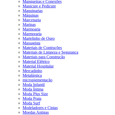
Mangueiras e Conexões
Manicure e Pedicure
Maquinarias
Máquinas
Marcenaria
Marinas
Marmoaria
Marmoraria
Martelinho de Ouro
Massagista
Materiais de Contruções
Materiais de Limpeza e Segurança
Materiais para Construção
Material Elétrico
Material Hospitalar
Mercadinho
Metalúrgica
micropigmentação
Moda Infantil
Moda Íntima
Moda Plus Size
Moda Praia
Moda Surf
Modeladores e Cintas
Moedas Antigas