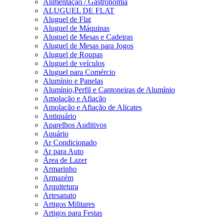
Alimentação / Gastronomia
ALUGUEL DE FLAT
Aluguel de Flat
Aluguel de Máquinas
Aluguel de Mesas e Cadeiras
Aluguel de Mesas para Jogos
Aluguel de Roupas
Aluguel de veículos
Aluguel para Comércio
Alumínio e Panelas
Alumínio,Perfil e Cantoneiras de Alumínio
Amolação e Afiação
Amolação e Afiação de Alicates
Antiquário
Aparelhos Auditivos
Aquário
Ar Condicionado
Ar para Auto
Área de Lazer
Armarinho
Armazém
Arquitetura
Artesanato
Artigos Militares
Artigos para Festas