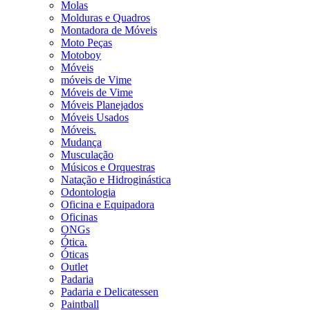
Molas
Molduras e Quadros
Montadora de Móveis
Moto Peças
Motoboy
Móveis
móveis de Vime
Móveis de Vime
Móveis Planejados
Móveis Usados
Móveis.
Mudança
Musculação
Músicos e Orquestras
Natação e Hidroginástica
Odontologia
Oficina e Equipadora
Oficinas
ONGs
Ótica.
Óticas
Outlet
Padaria
Padaria e Delicatessen
Paintball