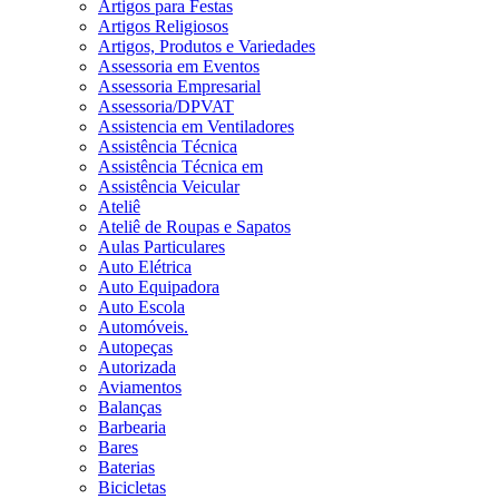
Artigos para Festas
Artigos Religiosos
Artigos, Produtos e Variedades
Assessoria em Eventos
Assessoria Empresarial
Assessoria/DPVAT
Assistencia em Ventiladores
Assistência Técnica
Assistência Técnica em
Assistência Veicular
Ateliê
Ateliê de Roupas e Sapatos
Aulas Particulares
Auto Elétrica
Auto Equipadora
Auto Escola
Automóveis.
Autopeças
Autorizada
Aviamentos
Balanças
Barbearia
Bares
Baterias
Bicicletas