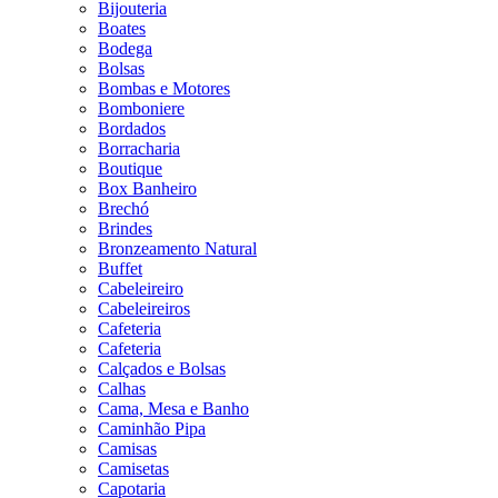
Bijouteria
Boates
Bodega
Bolsas
Bombas e Motores
Bomboniere
Bordados
Borracharia
Boutique
Box Banheiro
Brechó
Brindes
Bronzeamento Natural
Buffet
Cabeleireiro
Cabeleireiros
Cafeteria
Cafeteria
Calçados e Bolsas
Calhas
Cama, Mesa e Banho
Caminhão Pipa
Camisas
Camisetas
Capotaria